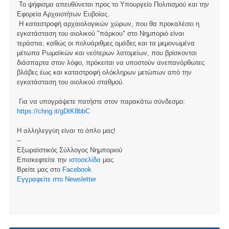
Το ψήφισμα απευθύνεται προς το Υπουργείο Πολιτισμού και την
Εφορεία Αρχαιοτήτων Ευβοίας.
Η καταστροφή αρχαιολογικών χώρων, που θα προκαλέσει η
εγκατάσταση του αιολικού "πάρκου" στο Νημποριό είναι
τεράστια, καθώς οι πολυάριθμες ομάδες και τα μεμονωμένα
μέτωπα Ρωμαϊκών και νεότερων λατομείων, που βρίσκονται
διάσπαρτα στον λόφο, πρόκειται να υποστούν ανεπανόρθωτες
βλάβες έως και καταστροφή ολόκληρων μετώπων από την
εγκατάσταση του αιολικού σταθμού.
Για να υπογράψετε πατήστε στον παρακάτω σύνδεσμο:
https://chng.it/gDtK8bbC
Η αλληλεγγύη είναι το όπλο μας!
--
Εξωραϊστικός Σύλλογος Νημποριού
Επισκεφτείτε την
ιστοσελίδα
μας
Βρείτε μας στο
Facebook
Eγγραφείτε στο Newsletter