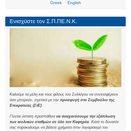
e
e
er
Greek
English
b
o
Ενισχύστε τον Σ.Π.ΠΕ.Ν.Κ.
o
k
Καλούμε τα μέλη και τους φίλους του Συλλόγου να συνεισφέρουν
όσο μπορούν, σχετικά με την
προσφυγή στο Συμβούλιο της
Επικρατείας (ΣτΕ)
.
Γίνεται ύστατη προσπάθεια
να αναχαιτίσουμε την εξάπλωση
των αιολικών σταθμών σε όλο τον Καφηρέα
. Κατά το δυνατόν
σας παρακαλούμε να βάλετε χρήματα στον λογαριασμό του