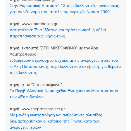
Στην Ευρωπαϊκή Επιτροπή 13 περιβαλλοντικές οργανώσεις
για τον νέο νόμο που απειλεί τις περιοχές Natura 2000
πηγή:
www.epamhellas.gr
Αστυπάλαια: Ένα “έξυπνο και πράσινο νησί” ή άθλια
παραπλάνηση των νησιωτών;
πηγή:
εκπομπή "ΣΤΟ ΜΙΚΡΟΦΩΝΟ" με τον Άρη
Λαμπρόπουλο
ενδιαφέρων σχολιασμός σχετικά με τις ανεμογεννήτριες του
κ. Ακη Παπασαράντη, περιβαλλοντικού ακτιβιστή, για θέματα
περιβάλλοντος
πηγή:
e-roi "Στο μικρόφωνο"
Το Περιβαλλοντικό Νομοσχέδιο Ενισχύει τον Μεταπρατισμό
των «Επενδυτών»
πηγή:
www.thepressproject.gr
Με μεγάλη κινητοποίηση και ανθρώπινες αλυσίδες
διαμαρτυρήθηκαν οι κάτοικοι της Τήνου κατά των
ανεμογεννητριών