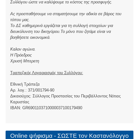
Συλλόγου ώστε να καλύψουμε το κόστος της προσφυγής.
Ας προσπαθήσουμε να σταματήσουμε την αδικία σε βάρος του
τόπου μας.
Το ΔΣ καθημερινά εργάζεται για τη συλλογή στοιχείων για
διευκόλυνση του δικηγόρου.Το μόνο που ζητάμε είναι να
βοηθήσετε οικονομικά.
Καλον αγώνα.
Η Πρόεδρος
Χρυσή Μπερετη
Τραπεζικός Λογαριασμός του Συλλόγου:
Εθνική Τράπεζα
Αρ. λογ.: 371/001794-90
Δικαιούχος: Σύλλογος Προστασίας του Περιβάλλοντος Νότιας
Καρυστίας
ΙBAN: GR6901103710000037100179490
Online ψήφισμα - ΣΩΣΤΕ τον Καστανόλογγο