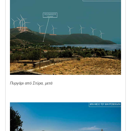
Πυργάρι από Στύρα, μετά