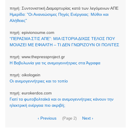
πηγή:
Συντονιστική Διαμαρτυρίας κατά των λεγόμενων ΑΠΕ
Ημερίδα: "Οι Ανανεώσιμες Πηγές Ενέργειας: Μύθοι και
Αλήθειες"
πηγή:
epivionoume.com
“ΠΕΡΑΣΜΑ ΣΤΙΣ ΑΠΕ”: ΜΙΑ ΙΣΤΟΡΙΑ ΔΙΧΩΣ ΤΕΛΟΣ ΠΟΥ
ΜΟΙΑΖΕΙ ΜΕ ΕΦΙΑΛΤΗ – ΤΙ ΔΕΝ ΓΝΩΡΙΖΟΥΝ ΟΙ ΠΟΛΙΤΕΣ
πηγή:
www.thepressproject.gr
Η Βαβυλωνία για τις ανεμογεννήτριες στα Άγραφα
πηγή:
oikologein
Οι ανεμογεννήτριες και το τοπίο
πηγή:
eurokerdos.com
Γιατί τα φωτοβολταϊκά και οι ανεμογεννήτριες κάνουν την
ηλεκτρική ενέργεια πιο ακριβή;
Σελιδοποίηση
Προηγούμενη
‹ Previous
Next
Next ›
(Page 2)
σελίδα
page