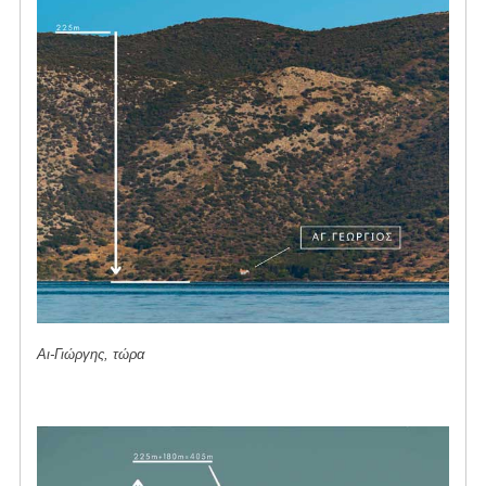
Αι-Γιώργης, τώρα