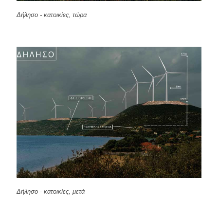
Δήλησο - κατοικίες, τώρα
Δήλησο - κατοικίες, μετά