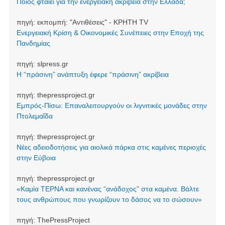
Ποιος φταίει για την ενεργειακή ακρίβεια στην Ελλάδα;
πηγή:
εκπομπή: "Αντιθέσεις" - ΚΡΗΤΗ TV
Ενεργειακή Κρίση & Οικονομικές Συνέπειες στην Εποχή της
Πανδημίας
πηγή:
slpress.gr
Η “πράσινη” ανάπτυξη έφερε “πράσινη” ακρίβεια
πηγή:
thepressproject.gr
Εμπρός-Πίσω: Επαναλειτουργούν οι λιγνιτικές μονάδες στην
Πτολεμαΐδα
πηγή:
thepressproject.gr
Νέες αδειοδοτήσεις για αιολικά πάρκα στις καμένες περιοχές
στην Εύβοια
πηγή:
thepressproject.gr
«Καμία ΤΕΡΝΑ και κανένας “ανάδοχος” στα καμένα. Βάλτε
τους ανθρώπους που γνωρίζουν το δάσος να το σώσουν»
πηγή:
ThePressProject