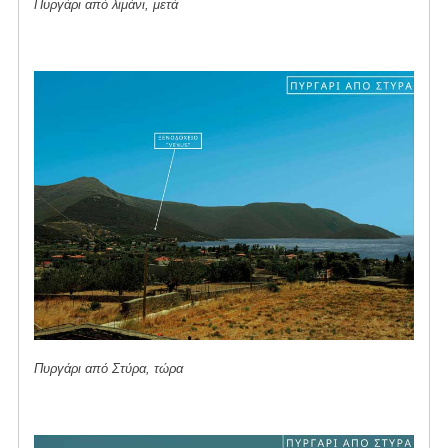
Πυργάρι από λιμάνι, μετά
Πυργάρι από Στύρα, τώρα