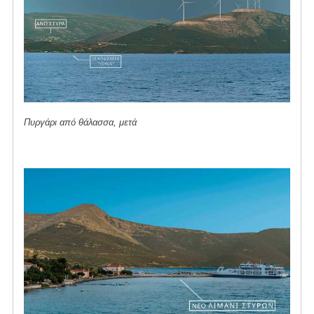
Πυργάρι από θάλασσα, μετά