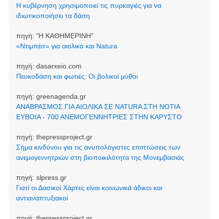
Η κυβέρνηση χρησιμοποιεί τις πυρκαγιές για να
ιδιωτικοποιήσει τα δάση
πηγή:
"Η ΚΑΘΗΜΕΡΙΝΗ"
«Ντιμπέιτ» για αιολικά και Natura
πηγή:
dasarxeio.com
Πευκοδάση και φωτιές: Οι βολικοί μύθοι
πηγή:
greenagenda.gr
ΑΝΑΒΡΑΣΜΟΣ ΓΙΑ ΑΙΟΛΙΚΑ ΣΕ NATURA ΣΤΗ ΝΟΤΙΑ
ΕΥΒΟΙΑ - 700 ΑΝΕΜΟΓΕΝΝΗΤΡΙΕΣ ΣΤΗΝ ΚΑΡΥΣΤΟ
πηγή:
thepressproject.gr
Σήμα κινδύνου για τις ανυπολόγιστες επιπτώσεις των
ανεμογεννητριών στη βιοποικιλότητα της Μονεμβασιάς
πηγή:
slpress.gr
Γιατί οι Δασικοί Χάρτες είναι κοινωνικά άδικοι και
αντιαναπτυξιακοί
πηγή:
thepressproject.gr