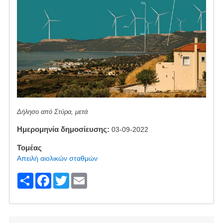
Δήλησο από Στύρα, μετά
Ημερομηνία δημοσίευσης
03-09-2022
Τομέας
Απειλή αιολικών σταθμών
S
F
T
E
h
a
wi
m
ar
c
tt
ail