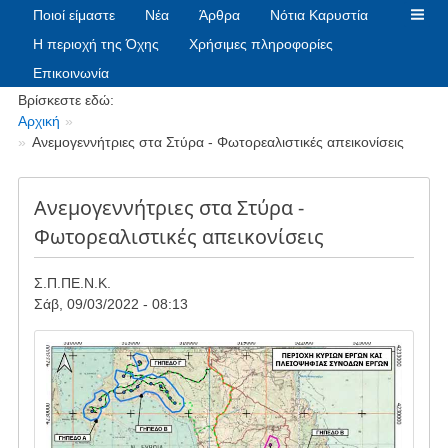
Ποιοί είμαστε
Νέα
Άρθρα
Νότια Καρυστία
Η περιοχή της Όχης
Χρήσιμες πληροφορίες
Επικοινωνία
Breadcrumbs
Βρίσκεστε εδώ:
Αρχική
Ανεμογεννήτριες στα Στύρα - Φωτορεαλιστικές απεικονίσεις
Ανεμογεννήτριες στα Στύρα -
Φωτορεαλιστικές απεικονίσεις
Σ.Π.ΠΕ.Ν.Κ.
Σάβ, 09/03/2022 - 08:13
Image