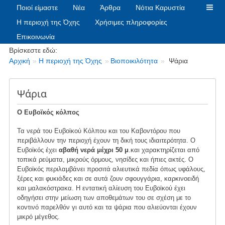
Ποιοί είμαστε
Νέα
Άρθρα
Νότια Καρυστία
Η περιοχή της Όχης
Χρήσιμες πληροφορίες
Επικοινωνία
Breadcrumbs
Βρίσκεστε εδώ:
Αρχική
Η περιοχή της Όχης
Βιοποικιλότητα
Ψάρια
Ψάρια
Ο Ευβοϊκός κόλπος
Τα νερά του Ευβοϊκού Κόλπου και του Καβοντόρου που
περιβάλλουν την περιοχή έχουν τη δική τους ιδιαιτερότητα. Ο
Ευβοϊκός έχει
αβαθή νερά μέχρι 50 μ
.και χαρακτηρίζεται από
τοπικά ρεύματα, μικρούς όρμους, νησίδες και ήπιες ακτές. Ο
Ευβοϊκός περιλαμβάνει προσιτά αλιευτικά πεδία όπως υφάλους,
ξέρες και φυκιάδες και σε αυτά ζουν σφουγγάρια, καρκινοειδή
και μαλακόστρακα. Η εντατική αλίευση του Ευβοϊκού έχει
οδηγήσει στην μείωση των αποθεμάτων του σε σχέση με το
κοντινό παρελθόν γι αυτό και τα ψάρια που αλιεύονται έχουν
μικρό μέγεθος.