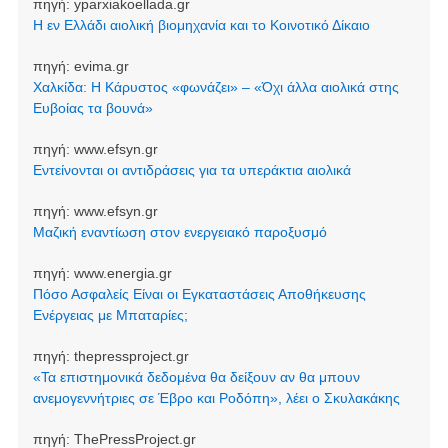
πηγή:
yparxiakoellada.gr
Η εν Ελλάδι αιολική βιομηχανία και το Κοινοτικό Δίκαιο
πηγή:
evima.gr
Χαλκίδα: Η Κάρυστος «φωνάζει» – «Όχι άλλα αιολικά στης
Ευβοίας τα βουνά»
πηγή:
www.efsyn.gr
Εντείνονται οι αντιδράσεις για τα υπεράκτια αιολικά
πηγή:
www.efsyn.gr
Μαζική εναντίωση στον ενεργειακό παροξυσμό
πηγή:
www.energia.gr
Πόσο Ασφαλείς Είναι οι Εγκαταστάσεις Αποθήκευσης
Ενέργειας με Μπαταρίες;
πηγή:
thepressproject.gr
«Τα επιστημονικά δεδομένα θα δείξουν αν θα μπουν
ανεμογεννήτριες σε Έβρο και Ροδόπη», λέει ο Σκυλακάκης
πηγή:
ThePressProject.gr