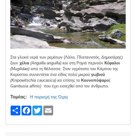
Στα γλυκά νερά των ρεμάτων (Λάλα, Πλατανιστός, Δημοσάρης)
ζουν
χέλια
(Anguilla anguilla)
και στη Ρηγιά περνούν
Κέφαλοι
(Mugilidae)
από τη θάλασσα. Στον υγρότοπο του Κάμπου της
Καρύστου συναντάται ένα είδος πολύ μικρού
γωβιού
(Knipowitschia caucasica)
κα επίσης το
Κουνοπόψαρο
(
Gambusia affinis)
που έχει εισαχθεί από τον άνθρωπο.
Τομέας
Η περιοχή της Όχης
S
F
T
E
h
a
wi
m
ar
c
tt
ail