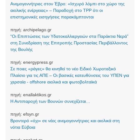
Ανεμογεννήτριες στον Έβρο: «Ισχυρό λόμπι στο χώρο της
αιολικής ενέργειας» – Παραδοχή στο TPP ότι οι
επιστημονικές εισηγήσεις παρακάμπτονται
πηγή:
archipelago.gr
“Οι Επιπτώσεις των Υδατοκαλλιεργειών στα Παράκτια Νερά”
στη Συνεδρίαση της Επιτροπής Προστασίας Περιβάλλοντος
της Βουλής
πηγή:
energypress.gr
Σε ποιες «ράγες» θα κινηθεί το νέο Ειδικό Χωροταξικό
Πλαίσιο για τις ΑΠΕ – Οι βασικές κατευθύνσεις του ΥΠΕΝ για
χερσαία - offshore αιολικά και φωτοβολταϊκά
πηγή:
enallaktikos.gr
Η Αντιπαροχή των Βουνών συνεχίζεται…
πηγή:
efsyn.gr
Βροντερό «όχι» σε νέες ανεμογεννήτριες και αιολικά στη
νότια Εύβοια
πηγή:
analyst.gr