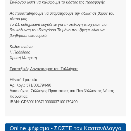
Συλλόγου ώστε να καλύψουμε το κόστος της προσφυγής.
Ας προσπαθήσουμε να σταματήσουμε την αδικία σε βάρος του
τόπου μας.
Το ΔΣ καθημερινά εργάζεται για τη συλλογή στοιχείων για
διευκόλυνση του δικηγόρου.Το μόνο που ζητάμε είναι να
βοηθήσετε οικονομικά.
Καλον αγώνα.
Η Πρόεδρος
Χρυσή Μπερετη
Τραπεζικός Λογαριασμός του Συλλόγου:
Εθνική Τράπεζα
Αρ. λογ.: 371/001794-90
Δικαιούχος: Σύλλογος Προστασίας του Περιβάλλοντος Νότιας
Καρυστίας
ΙBAN: GR6901103710000037100179490
Online ψήφισμα - ΣΩΣΤΕ τον Καστανόλογγο