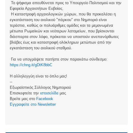
Το ψήφισμα απευθύνεται προς το Υπουργείο Πολιτισμού και την
Εφορεία Αρχαιοτήτων Ευβοίας.
Η καταστροφή αρχαιολογικών χώρων, που θα προκαλέσει η
εγκατάσταση του αιολικού "πάρκου" στο Νημποριό είναι
τεράστια, καθώς οι πολυάριθμες ομάδες και τα μεμονωμένα
μέτωπα Ρωμαϊκών και νεότερων λατομείων, που βρίσκονται
διάσπαρτα στον λόφο, πρόκειται να υποστούν ανεπανόρθωτες
βλάβες έως και καταστροφή ολόκληρων μετώπων από την
εγκατάσταση του αιολικού σταθμού.
Για να υπογράψετε πατήστε στον παρακάτω σύνδεσμο:
https://chng.it/gDtK8bbC
Η αλληλεγγύη είναι το όπλο μας!
--
Εξωραϊστικός Σύλλογος Νημποριού
Επισκεφτείτε την
ιστοσελίδα
μας
Βρείτε μας στο
Facebook
Eγγραφείτε στο Newsletter