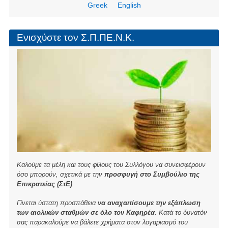
e
e
er
Greek
English
b
o
Ενισχύστε τον Σ.Π.ΠΕ.Ν.Κ.
o
k
Καλούμε τα μέλη και τους φίλους του Συλλόγου να συνεισφέρουν
όσο μπορούν, σχετικά με την
προσφυγή στο Συμβούλιο της
Επικρατείας (ΣτΕ)
.
Γίνεται ύστατη προσπάθεια
να αναχαιτίσουμε την εξάπλωση
των αιολικών σταθμών σε όλο τον Καφηρέα
. Κατά το δυνατόν
σας παρακαλούμε να βάλετε χρήματα στον λογαριασμό του