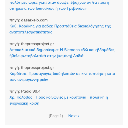
πολύτιμες ώρες γιατί όταν άναψε, έψαχναν αν θα πάει η
υπηρεσία των Ιωαννίνων ή των Γρεβενών»
πηγή:
dasarxeio.com
Καθ. Κοράκης για Δαδιά: Προσπάθεια δικαιολόγησης της
αναποτελεσματικότητας
πηγή:
thepressproject.gr
Αποκαλυπτικό δημοσίευμα: Η Siemens εδώ και εβδομάδες
ήθελε φωτοβολταϊκά στην (καμένη) Δαδιά
πηγή:
thepressproject.gr
Καρδίτσα: Προσαγωγές διαδηλωτών σε κινητοποίηση κατά
των ανεμογεννητριών
πηγή:
Ράδιο 98.4
Χρ. Κολοβός : Προς κοινωνίες με κουπόνια , πολιτική η
ενεργειακή κρίση
Σελιδοποίηση
Next
Next ›
(Page 1)
page