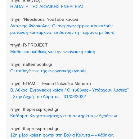
Η ΑΠΑΤΗ ΤΗΣ ΑΙΟΛΙΚΗΣ ΕΝΕΡΓΕΙΑΣ
πηγή:
'Neocleοus' YouTube κανάλι
Αντώνης Φώσκολος: Οι ανεμογεννήτριες προκαλούν
ρύπανση και καρκίνο, επιδοτούν τη Γερμανία με δις €
πηγή:
R-PROJECT
Μύθοι και αλήθειες για την ενεργειακή κρίση
πηγή:
naftemporiki.gr
Οι παθογένειες της ενεργειακής αγοράς
πηγή:
ΕΠΑΜ — Ενιαίο Παλλαϊκό Μέτωπο
Β. Λύκος: Ενεργειακή κρίση / Οι ευθύνες - Υπάρχουν λύσεις;"
- Στην Αιχμή του Δόρατος - 31/08/2022
πηγή:
thepressproject.gr
Καζάρμα: Κινητοποιήσεις για τη σωτηρία των Αγράφων
πηγή:
thepressproject.gr
12η μέρα καίει η φωτιά στη Βάλια Κάλντα – «Χάθηκαν