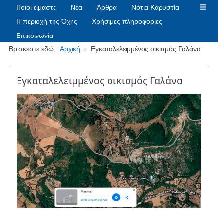
Ποιοί είμαστε
Νέα
Άρθρα
Νότια Καρυστία
Η περιοχή της Όχης
Χρήσιμες πληροφορίες
Επικοινωνία
Breadcrumbs
Βρίσκεστε εδώ:
Αρχική
Εγκαταλελειμμένος οικισμός Γαλάνα
Εγκαταλελειμμένος οικισμός Γαλάνα