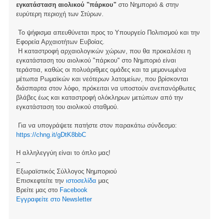
εγκατάσταση αιολικού "πάρκου"
στο Νημποριό & στην
ευρύτερη περιοχή των Στύρων.
Το ψήφισμα απευθύνεται προς το Υπουργείο Πολιτισμού και την
Εφορεία Αρχαιοτήτων Ευβοίας.
Η καταστροφή αρχαιολογικών χώρων, που θα προκαλέσει η
εγκατάσταση του αιολικού "πάρκου" στο Νημποριό είναι
τεράστια, καθώς οι πολυάριθμες ομάδες και τα μεμονωμένα
μέτωπα Ρωμαϊκών και νεότερων λατομείων, που βρίσκονται
διάσπαρτα στον λόφο, πρόκειται να υποστούν ανεπανόρθωτες
βλάβες έως και καταστροφή ολόκληρων μετώπων από την
εγκατάσταση του αιολικού σταθμού.
Για να υπογράψετε πατήστε στον παρακάτω σύνδεσμο:
https://chng.it/gDtK8bbC
Η αλληλεγγύη είναι το όπλο μας!
--
Εξωραϊστικός Σύλλογος Νημποριού
Επισκεφτείτε την
ιστοσελίδα
μας
Βρείτε μας στο
Facebook
Eγγραφείτε στο Newsletter