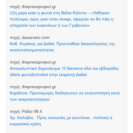
πηγή:
thepressproject.gr
12η μέρα καίει η φωτιά στη Βάλια Κάλντα – «Χάθηκαν
πολύτιμες ώρες γιατί όταν άναψε, έψαχναν αν θα πάει η
υπηρεσία των Ιωαννίνων ή των Γρεβενών»
πηγή:
dasarxeio.com
Καθ. Κοράκης για Δαδιά: Προσπάθεια δικαιολόγησης της
αναποτελεσματικότητας
πηγή:
thepressproject.gr
Αποκαλυπτικό δημοσίευμα: Η Siemens εδώ και εβδομάδες
ήθελε φωτοβολταϊκά στην (καμένη) Δαδιά
πηγή:
thepressproject.gr
Καρδίτσα: Προσαγωγές διαδηλωτών σε κινητοποίηση κατά
των ανεμογεννητριών
πηγή:
Ράδιο 98.4
Χρ. Κολοβός : Προς κοινωνίες με κουπόνια , πολιτική η
ενεργειακή κρίση