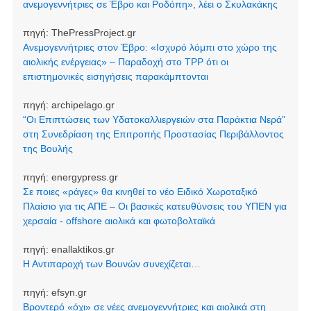
ανεμογεννήτριες σε Έβρο και Ροδόπη», λέει ο Σκυλακάκης
πηγή:
ThePressProject.gr
Ανεμογεννήτριες στον Έβρο: «Ισχυρό λόμπι στο χώρο της
αιολικής ενέργειας» – Παραδοχή στο TPP ότι οι
επιστημονικές εισηγήσεις παρακάμπτονται
πηγή:
archipelago.gr
“Οι Επιπτώσεις των Υδατοκαλλιεργειών στα Παράκτια Νερά”
στη Συνεδρίαση της Επιτροπής Προστασίας Περιβάλλοντος
της Βουλής
πηγή:
energypress.gr
Σε ποιες «ράγες» θα κινηθεί το νέο Ειδικό Χωροταξικό
Πλαίσιο για τις ΑΠΕ – Οι βασικές κατευθύνσεις του ΥΠΕΝ για
χερσαία - offshore αιολικά και φωτοβολταϊκά
πηγή:
enallaktikos.gr
Η Αντιπαροχή των Βουνών συνεχίζεται…
πηγή:
efsyn.gr
Βροντερό «όχι» σε νέες ανεμογεννήτριες και αιολικά στη