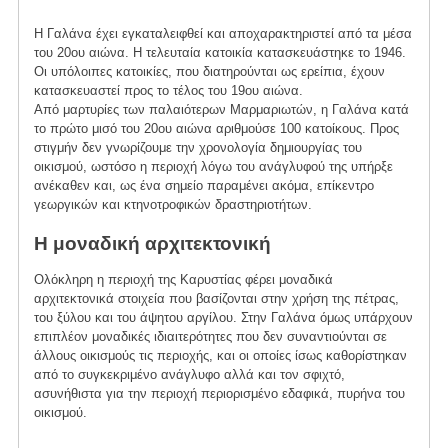
Η Γαλάνα έχει εγκαταλειφθεί και αποχαρακτηριστεί από τα μέσα
του 20ου αιώνα. Η τελευταία κατοικία κατασκευάστηκε το 1946.
Οι υπόλοιπες κατοικίες, που διατηρούνται ως ερείπια, έχουν
κατασκευαστεί προς το τέλος του 19ου αιώνα.
Από μαρτυρίες των παλαιότερων Μαρμαριωτών, η Γαλάνα κατά
το πρώτο μισό του 20ου αιώνα αριθμούσε 100 κατοίκους. Προς
στιγμήν δεν γνωρίζουμε την χρονολογία δημιουργίας του
οικισμού, ωστόσο η περιοχή λόγω του ανάγλυφού της υπήρξε
ανέκαθεν και, ως ένα σημείο παραμένει ακόμα, επίκεντρο
γεωργικών και κτηνοτροφικών δραστηριοτήτων.
Η μοναδική αρχιτεκτονική
Ολόκληρη η περιοχή της Καρυστίας φέρει μοναδικά
αρχιτεκτονικά στοιχεία που βασίζονται στην χρήση της πέτρας,
του ξύλου και του άψητου αργίλου. Στην Γαλάνα όμως υπάρχουν
επιπλέον μοναδικές ιδιαιτερότητες που δεν συναντιούνται σε
άλλους οικισμούς τις περιοχής, και οι οποίες ίσως καθορίστηκαν
από το συγκεκριμένο ανάγλυφο αλλά και τον σφιχτό,
ασυνήθιστα για την περιοχή περιορισμένο εδαφικά, πυρήνα του
οικισμού.