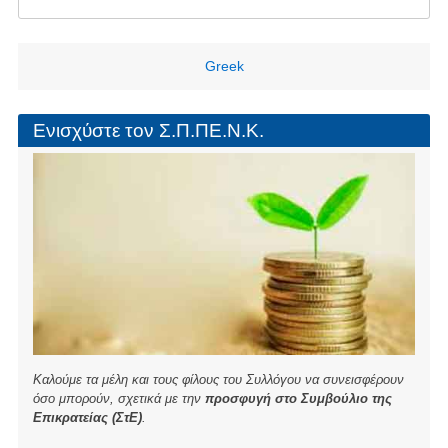
h
a
wi
m
ar
c
tt
ail
e
e
er
Greek
b
o
Ενισχύστε τον Σ.Π.ΠΕ.Ν.Κ.
o
k
Καλούμε τα μέλη και τους φίλους του Συλλόγου να συνεισφέρουν
όσο μπορούν, σχετικά με την
προσφυγή στο Συμβούλιο της
Επικρατείας (ΣτΕ)
.