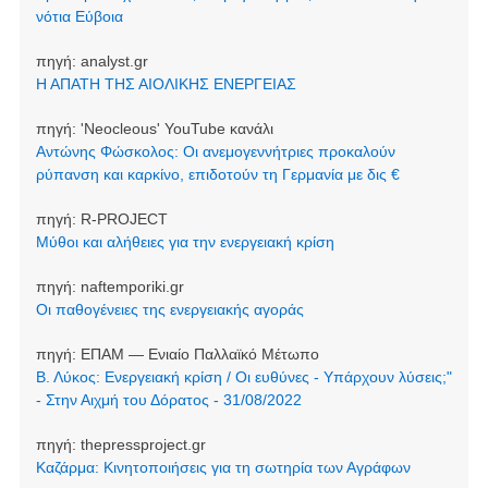
νότια Εύβοια
πηγή:
analyst.gr
Η ΑΠΑΤΗ ΤΗΣ ΑΙΟΛΙΚΗΣ ΕΝΕΡΓΕΙΑΣ
πηγή:
'Neocleοus' YouTube κανάλι
Αντώνης Φώσκολος: Οι ανεμογεννήτριες προκαλούν
ρύπανση και καρκίνο, επιδοτούν τη Γερμανία με δις €
πηγή:
R-PROJECT
Μύθοι και αλήθειες για την ενεργειακή κρίση
πηγή:
naftemporiki.gr
Οι παθογένειες της ενεργειακής αγοράς
πηγή:
ΕΠΑΜ — Ενιαίο Παλλαϊκό Μέτωπο
Β. Λύκος: Ενεργειακή κρίση / Οι ευθύνες - Υπάρχουν λύσεις;"
- Στην Αιχμή του Δόρατος - 31/08/2022
πηγή:
thepressproject.gr
Καζάρμα: Κινητοποιήσεις για τη σωτηρία των Αγράφων