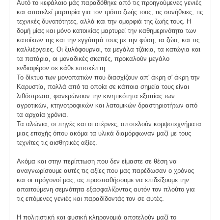
Αυτό το κεφάλαιο μάς παραδόθηκε από τις προηγούμενες γενιές
και αποτελεί μαρτυρία για τον τρόπο ζωής τους, τις συνήθειες, τις
τεχνικές δυνατότητες, αλλά και την ομορφιά της ζωής τους. Η
δομή μίας και μόνο κατοικίας μαρτυρεί την καθημερινότητα των
κατοίκων της και την εγγύτητά τους με την φύση, τα ζώα, και τις
καλλιέργειες. Οι ξυλόφουρνοι, τα μεγάλα τζάκια, τα κατώγια και
τα πατάρια, οι μοναδικές σκεπές, προκαλούν μεγάλο
ενδιαφέρον σε κάθε επισκέπτη.
Το δίκτυο των μονοπατιών που διασχίζουν απ' άκρη σ' άκρη την
Καρυστία, πολλά από τα οποία σε κάποια σημεία τους είναι
λιθόστρωτα, φανερώνουν την κινητικότητα εξαιτίας των
αγροτικών, κτηνοτροφικών και λατομικών δραστηριοτήτων από
τα αρχαία χρόνια.
Τα αλώνια, οι πηγές και οι στέρνες, αποτελούν κομψοτεχνήματα
μιας εποχής όπου ακόμα τα υλικά διαμόρφωναν μαζί με τους
τεχνίτες τις αισθητικές αξίες.
Ακόμα και στην περίπτωση που δεν είμαστε σε θέση να
αναγνωρίσουμε αυτές τις αξίες που μας παρέδωσαν ο χρόνος
και οι πρόγονοί μας, ας προσπαθήσουμε να επιδείξουμε την
απαιτούμενη σεμνότητα εξασφαλίζοντας αυτόν τον πλούτο για
τις επόμενες γενιές και παραδίδοντάς τον σε αυτές.
Η πολιτιστική και φυσική κληρονομιά αποτελούν μαζί το