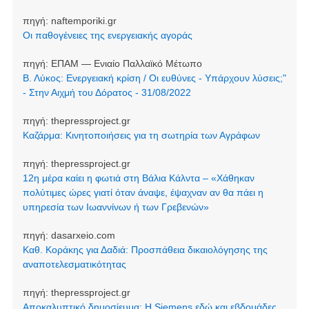
πηγή:
naftemporiki.gr
Οι παθογένειες της ενεργειακής αγοράς
πηγή:
ΕΠΑΜ — Ενιαίο Παλλαϊκό Μέτωπο
Β. Λύκος: Ενεργειακή κρίση / Οι ευθύνες - Υπάρχουν λύσεις;"
- Στην Αιχμή του Δόρατος - 31/08/2022
πηγή:
thepressproject.gr
Καζάρμα: Κινητοποιήσεις για τη σωτηρία των Αγράφων
πηγή:
thepressproject.gr
12η μέρα καίει η φωτιά στη Βάλια Κάλντα – «Χάθηκαν
πολύτιμες ώρες γιατί όταν άναψε, έψαχναν αν θα πάει η
υπηρεσία των Ιωαννίνων ή των Γρεβενών»
πηγή:
dasarxeio.com
Καθ. Κοράκης για Δαδιά: Προσπάθεια δικαιολόγησης της
αναποτελεσματικότητας
πηγή:
thepressproject.gr
Αποκαλυπτικό δημοσίευμα: Η Siemens εδώ και εβδομάδες