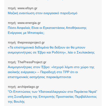
πηγή:
www.efsyn.gr
Μαζική εναντίωση στον ενεργειακό παροξυσμό
πηγή:
www.energia.gr
Πόσο Ασφαλείς Είναι οι Εγκαταστάσεις Αποθήκευσης
Ενέργειας με Μπαταρίες;
πηγή:
thepressproject.gr
«Τα επιστημονικά δεδομένα θα δείξουν αν θα μπουν
ανεμογεννήτριες σε Έβρο και Ροδόπη», λέει ο Σκυλακάκης
πηγή:
ThePressProject.gr
Ανεμογεννήτριες στον Έβρο: «Ισχυρό λόμπι στο χώρο της
αιολικής ενέργειας» – Παραδοχή στο TPP ότι οι
επιστημονικές εισηγήσεις παρακάμπτονται
πηγή:
archipelago.gr
“Οι Επιπτώσεις των Υδατοκαλλιεργειών στα Παράκτια Νερά”
στη Συνεδρίαση της Επιτροπής Προστασίας Περιβάλλοντος
της Βουλής