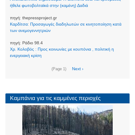
ήθελε φωτοβολταϊκά στην (καμένη) Δαδιά
πηγή:
thepressproject.gr
Καρδίτσα: Προσαγωγές διαδηλωτών σε κινητοποίηση κατά
των ανεμογεννητριών
πηγή:
Ράδιο 98.4
Χρ. Κολοβός : Προς κοινωνίες με κουπόνια , πολιτική η
ενεργειακή κρίση
Σελιδοποίηση
Next
Next ›
(Page 1)
page
Καμπάνια για τις καμμένες περιοχές