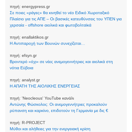
πηγή:
energypress.gr
Σε ποιες «ράγες» θα κινηθεί το νέο Ειδικό Χωροταξικό
Πλαίσιο για τις ΑΠΕ – Οι βασικές κατευθύνσεις του ΥΠΕΝ για
χερσαία - offshore αιολικά και φωτοβολταϊκά
πηγή:
enallaktikos.gr
Η Αντιπαροχή των Βουνών συνεχίζεται…
πηγή:
efsyn.gr
Βροντερό «όχι» σε νέες ανεμογεννήτριες και αιολικά στη
νότια Εύβοια
πηγή:
analyst.gr
Η ΑΠΑΤΗ ΤΗΣ ΑΙΟΛΙΚΗΣ ΕΝΕΡΓΕΙΑΣ
πηγή:
'Neocleοus' YouTube κανάλι
Αντώνης Φώσκολος: Οι ανεμογεννήτριες προκαλούν
ρύπανση και καρκίνο, επιδοτούν τη Γερμανία με δις €
πηγή:
R-PROJECT
Μύθοι και αλήθειες για την ενεργειακή κρίση