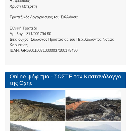
Η Πρόεδρος
Χρυσή Μπερετη
Τραπεζικός Λογαριασμός του Συλλόγου:
Εθνική Τράπεζα
Αρ. λογ.: 371/001794-90
Δικαιούχος: Σύλλογος Προστασίας του Περιβάλλοντος Νότιας
Καρυστίας
ΙBAN: GR6901103710000037100179490
Online ψήφισμα - ΣΩΣΤΕ τον Καστανόλογγο
της Οχης