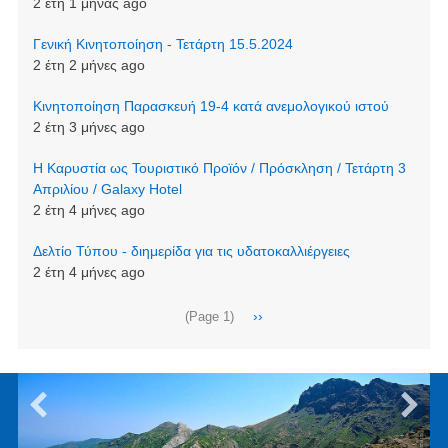
2 έτη 1 μήνας ago
Γενική Κινητοποίηση - Τετάρτη 15.5.2024
2 έτη 2 μήνες ago
Κινητοποίηση Παρασκευή 19-4 κατά ανεμολογικού ιστού
2 έτη 3 μήνες ago
Η Καρυστία ως Τουριστικό Προϊόν / Πρόσκληση / Τετάρτη 3
Απριλίου / Galaxy Hotel
2 έτη 4 μήνες ago
Δελτίο Τύπου - διημερίδα για τις υδατοκαλλιέργειες
2 έτη 4 μήνες ago
Σελιδοποίηση
Next
››
(Page 1)
page