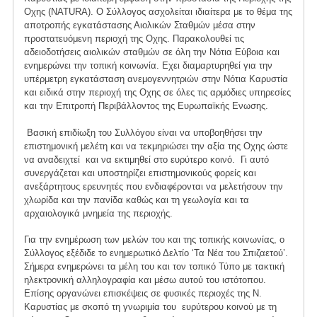
Οχης (NATURA). Ο Σύλλογος ασχολείται ιδιαίτερα με το θέμα της
αποτροπής εγκατάστασης Αιολικών Σταθμών μέσα στην
προστατευόμενη περιοχή της Οχης. Παρακολουθεί τις
αδειοδοτήσεις αιολικών σταθμών σε όλη την Νότια Εύβοια και
ενημερώνει την τοπική κοινωνία. Εχει διαμαρτυρηθεί για την
υπέρμετρη εγκατάσταση ανεμογεννητριών στην Νότια Καρυστία
και ειδικά στην περιοχή της Οχης σε όλες τις αρμόδιες υπηρεσίες
και την Επιτροπή Περιβάλλοντος της Ευρωπαϊκής Ενωσης.
Βασική επιδίωξη του Συλλόγου είναι να υποβοηθήσει την
επιστημονική μελέτη και να τεκμηριώσει την αξία της Οχης ώστε
να αναδειχτεί και να εκτιμηθεί στο ευρύτερο κοινό. Γι αυτό
συνεργάζεται και υποστηρίζει επιστημονικούς φορείς και
ανεξάρτητους ερευνητές που ενδιαφέρονται να μελετήσουν την
χλωρίδα και την πανίδα καθώς και τη γεωλογία και τα
αρχαιολογικά μνημεία της περιοχής.
Για την ενημέρωση των μελών του και της τοπικής κοινωνίας, ο
Σύλλογος εξέδιδε το ενημερωτικό Δελτίο ‘Τα Νέα του Σπιζαετού’.
Σήμερα ενημερώνει τα μέλη του και τον τοπικό Τύπο με τακτική
ηλεκτρονική αλληλογραφία και μέσω αυτού του ιστότοπου.
Επίσης οργανώνει επισκέψεις σε φυσικές περιοχές της Ν.
Καρυστίας με σκοπό τη γνωριμία του ευρύτερου κοινού με τη