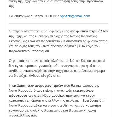
φύση της Οχης και την ευαισθητοποίηση τους στην προστασία
της.
Για επικοινωνία με τον ΣΠΠΕΝΚ:
sppenk@gmail.com
Ο παρών ιστότοπος είναι αφιερωμένος στο
φυσικό περιβάλλον
της Οχης και της ευρύτερη περιοχής της Νότιας Καρυστίας.
Σκοπός μας είναι να παρουσιάσουμε συνοπτικά τα φυσικά τοπία
και τις αξίες τους που είναι άρρηκτα δεμένες με τα έργα του
παραδοσιακού πολιτισμού.
Ο φυσικός και πολιτιστικός πλούτος της Νότιας Καρυστίας ποτέ
δεν έγινε ευρύτερα γνωστός, ούτε αναγνωρίστηκε η αξία του,
αντίθετα εγκαταλείφθηκε στην τύχη του με αποτέλεσμα σήμερα
να διατρέχει κίνδυνο εξαφάνισης.
Η
επέλαση των ανεμογεννητριών
που θα σκεπάσουν την
Νότια Καρυστία όπως επίσης η ανάπτυξη
εκτεταμένων
ιχθυοτροφείων
στον Νότιο Ευβοϊκό, πρόκειται να έχουν
καταλυτική επίδραση στο μέλλον της περιοχής. Πιστεύουμε ότι η
Νότια Καρυστία αξίζει να προστατευθεί και όχι να καταντήσει
εργοτάξιο της αιολικής βιομηχανίας και βιομηχανική ζώνη
ιχθυοκαλλιέργειας.