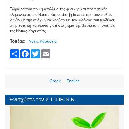
Τώρα λοιπόν που η απώλεια της φυσικής και πολιτιστικής
κληρονομιάς της Νότιας Καρυστίας βρίσκεται προ των πυλών,
νιώθουμε την ανάγκη να κρούσουμε τον κώδωνα του κινδύνου
στην
τοπική κοινωνία
γιατί στα χέρια της βρίσκεται η σωτηρία
της Νότιας Καρυστίας.
Τομέας
Νότια Καρυστία
S
F
T
E
h
a
wi
m
ar
c
tt
ail
e
e
er
Greek
English
b
o
Ενισχύστε τον Σ.Π.ΠΕ.Ν.Κ.
o
k