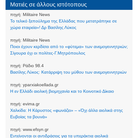
Ματιές σε άλλους ιστότοπους
πηγή:
Militaire News
Το τελικό ξεπούλημα της Ελλάδας που μετατράπηκε σε
χώρα εταιρεία»! Δρ Βασίλης Λύκος
πηγή:
Militaire News
Ποιοι έχουν κερδίσει από το «φύτεμα» των ανεμογεννητριών;
Σίγουρα όχι οι πολίτες-Γ.Μητρόπουλος
πηγή:
Ράδιο 98.4
Βασίλης Λύκος: Κατάρριψη του μύθου των ανεμογεννητριών
πηγή:
yparxiakoellada.gr
Η εν Ελλάδι αιολική βιομηχανία και το Κοινοτικό Δίκαιο
πηγή:
evima.gr
Χαλκίδα: Η Κάρυστος «φωνάζει» – «Όχι άλλα αιολικά στης
Ευβοίας τα βουνά»
πηγή:
www.efsyn.gr
Εντείνονται οι αντιδράσεις για τα υπεράκτια αιολικά