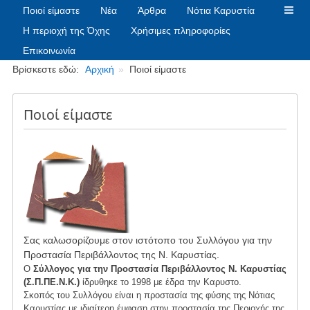
Ποιοί είμαστε
Νέα
Άρθρα
Νότια Καρυστία
Η περιοχή της Όχης
Χρήσιμες πληροφορίες
Επικοινωνία
Breadcrumbs
Βρίσκεστε εδώ:
Αρχική
Ποιοί είμαστε
Ποιοί είμαστε
Σας καλωσορίζουμε στον ιστότοπο του Συλλόγου για την
Προστασία Περιβάλλοντος της Ν. Καρυστίας.
Ο
Σύλλογος για την Προστασία Περιβάλλοντος Ν. Καρυστίας
(Σ.Π.ΠΕ.Ν.Κ.)
ίδρυθηκε το 1998 με έδρα την Καρυστο.
Σκοπός του Συλλόγου είναι η προστασία της φύσης της Νότιας
Καρυστίας με ιδιαίτερη έμφαση στην προστασία της Περιοχής της