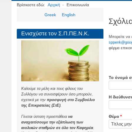
Breadcrumbs
Βρίσκεστε εδώ:
Αρχική
Επικοινωνία
Greek
English
Σχόλια
Ενισχύστε τον Σ.Π.ΠΕ.Ν.Κ.
Μπορείτε να 
sppenk@goog
φόρμα επικοι
Το όνομά σ
Καλούμε τα μέλη και τους φίλους του
Συλλόγου να συνεισφέρουν όσο μπορούν,
Η διεύθυνσ
σχετικά με την
προσφυγή στο Συμβούλιο
της Επικρατείας (ΣτΕ)
.
Θέμα
Γίνεται ύστατη προσπάθεια
να
αναχαιτίσουμε την εξάπλωση των
αιολικών σταθμών σε όλο τον Καφηρέα
.