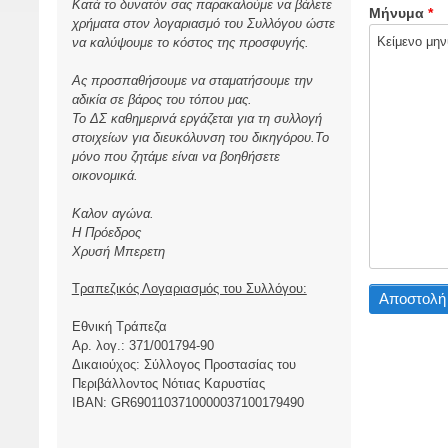
Κατά το δυνατόν σας παρακαλούμε να βάλετε
Μήνυμα
χρήματα στον λογαριασμό του Συλλόγου ώστε
να καλύψουμε το κόστος της προσφυγής.
Ας προσπαθήσουμε να σταματήσουμε την
αδικία σε βάρος του τόπου μας.
Το ΔΣ καθημερινά εργάζεται για τη συλλογή
στοιχείων για διευκόλυνση του δικηγόρου.Το
μόνο που ζητάμε είναι να βοηθήσετε
οικονομικά.
Καλον αγώνα.
Η Πρόεδρος
Χρυσή Μπερετη
Τραπεζικός Λογαριασμός του Συλλόγου:
Εθνική Τράπεζα
Αρ. λογ.: 371/001794-90
Δικαιούχος: Σύλλογος Προστασίας του
Περιβάλλοντος Νότιας Καρυστίας
ΙBAN: GR6901103710000037100179490