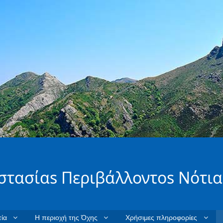
στασίαs Περιβάλλοντοs Νότια
ία
Η περιοχή της Όχης
Χρήσιμες πληροφορίες