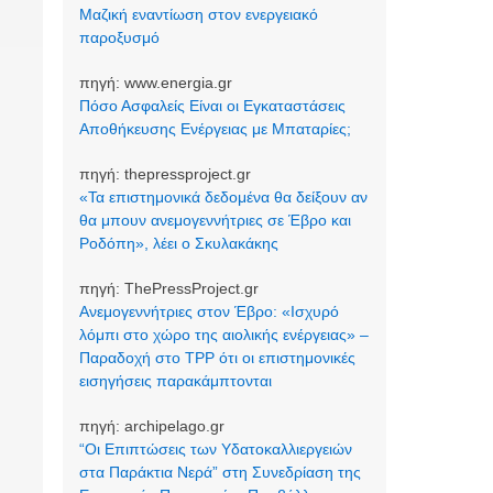
Μαζική εναντίωση στον ενεργειακό
παροξυσμό
πηγή:
www.energia.gr
Πόσο Ασφαλείς Είναι οι Εγκαταστάσεις
Αποθήκευσης Ενέργειας με Μπαταρίες;
πηγή:
thepressproject.gr
«Τα επιστημονικά δεδομένα θα δείξουν αν
θα μπουν ανεμογεννήτριες σε Έβρο και
Ροδόπη», λέει ο Σκυλακάκης
πηγή:
ThePressProject.gr
Ανεμογεννήτριες στον Έβρο: «Ισχυρό
λόμπι στο χώρο της αιολικής ενέργειας» –
Παραδοχή στο TPP ότι οι επιστημονικές
εισηγήσεις παρακάμπτονται
πηγή:
archipelago.gr
“Οι Επιπτώσεις των Υδατοκαλλιεργειών
στα Παράκτια Νερά” στη Συνεδρίαση της