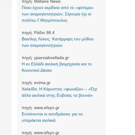
πηγή:
Militaire News
Ποιοι έχουν κερδίσει από το «φύτεμα»
των ανεμογεννητριών; Σίγουρα όχι οι
πολίτες-Γ.Μητρόπουλος
πηγή:
Ράδιο 98.4
Βασίλης Λύκος: Κατάρριψη του μύθου
των ανεμογεννητριών
πηγή:
yparxiakoellada.gr
Η εν Ελλάδι αιολική βιομηχανία και το
Κοινοτικό Δίκαιο
πηγή:
evima.gr
Χαλκίδα: Η Κάρυστος «φωνάζει» – «Όχι
άλλα αιολικά στης Ευβοίας τα βουνά»
πηγή:
www.efsyn.gr
Εντείνονται οι αντιδράσεις για τα
υπεράκτια αιολικά
πηγή:
www.efsyn.gr