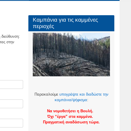
Καμπάνια για τις καμμένες
περιοχές
η διεύθυνση:
σας στην
Παρακαλούμε
υπογράψτε και διαδώστε την
καμπάνια/ψήφισμα
:
Να νομοθετήσει η Βουλή.
Όχι “έργα” στα καμμένα.
Πραγματική αναδάσωση τώρα.