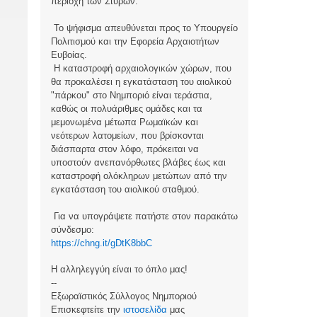
περιοχή των Στύρων.
Το ψήφισμα απευθύνεται προς το Υπουργείο
Πολιτισμού και την Εφορεία Αρχαιοτήτων
Ευβοίας.
Η καταστροφή αρχαιολογικών χώρων, που
θα προκαλέσει η εγκατάσταση του αιολικού
"πάρκου" στο Νημποριό είναι τεράστια,
καθώς οι πολυάριθμες ομάδες και τα
μεμονωμένα μέτωπα Ρωμαϊκών και
νεότερων λατομείων, που βρίσκονται
διάσπαρτα στον λόφο, πρόκειται να
υποστούν ανεπανόρθωτες βλάβες έως και
καταστροφή ολόκληρων μετώπων από την
εγκατάσταση του αιολικού σταθμού.
Για να υπογράψετε πατήστε στον παρακάτω
σύνδεσμο:
https://chng.it/gDtK8bbC
Η αλληλεγγύη είναι το όπλο μας!
--
Εξωραϊστικός Σύλλογος Νημποριού
Επισκεφτείτε την
ιστοσελίδα
μας