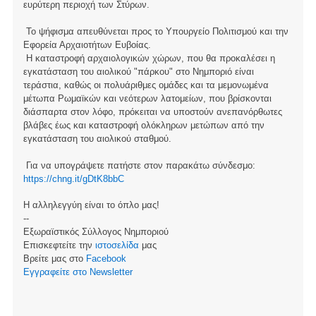
ευρύτερη περιοχή των Στύρων.
Το ψήφισμα απευθύνεται προς το Υπουργείο Πολιτισμού και την
Εφορεία Αρχαιοτήτων Ευβοίας.
Η καταστροφή αρχαιολογικών χώρων, που θα προκαλέσει η
εγκατάσταση του αιολικού "πάρκου" στο Νημποριό είναι
τεράστια, καθώς οι πολυάριθμες ομάδες και τα μεμονωμένα
μέτωπα Ρωμαϊκών και νεότερων λατομείων, που βρίσκονται
διάσπαρτα στον λόφο, πρόκειται να υποστούν ανεπανόρθωτες
βλάβες έως και καταστροφή ολόκληρων μετώπων από την
εγκατάσταση του αιολικού σταθμού.
Για να υπογράψετε πατήστε στον παρακάτω σύνδεσμο:
https://chng.it/gDtK8bbC
Η αλληλεγγύη είναι το όπλο μας!
--
Εξωραϊστικός Σύλλογος Νημποριού
Επισκεφτείτε την
ιστοσελίδα
μας
Βρείτε μας στο
Facebook
Eγγραφείτε στο Newsletter