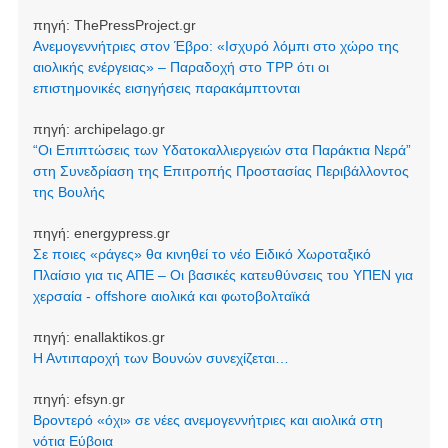
πηγή:
ThePressProject.gr
Ανεμογεννήτριες στον Έβρο: «Ισχυρό λόμπι στο χώρο της
αιολικής ενέργειας» – Παραδοχή στο TPP ότι οι
επιστημονικές εισηγήσεις παρακάμπτονται
πηγή:
archipelago.gr
“Οι Επιπτώσεις των Υδατοκαλλιεργειών στα Παράκτια Νερά”
στη Συνεδρίαση της Επιτροπής Προστασίας Περιβάλλοντος
της Βουλής
πηγή:
energypress.gr
Σε ποιες «ράγες» θα κινηθεί το νέο Ειδικό Χωροταξικό
Πλαίσιο για τις ΑΠΕ – Οι βασικές κατευθύνσεις του ΥΠΕΝ για
χερσαία - offshore αιολικά και φωτοβολταϊκά
πηγή:
enallaktikos.gr
Η Αντιπαροχή των Βουνών συνεχίζεται…
πηγή:
efsyn.gr
Βροντερό «όχι» σε νέες ανεμογεννήτριες και αιολικά στη
νότια Εύβοια