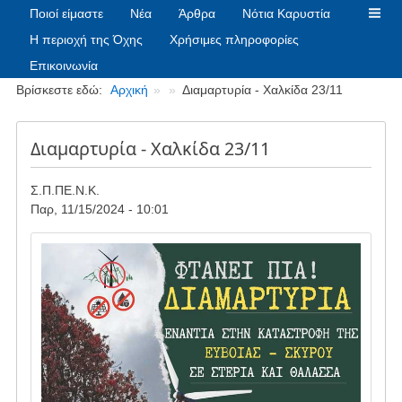
Ποιοί είμαστε
Νέα
Άρθρα
Νότια Καρυστία
Η περιοχή της Όχης
Χρήσιμες πληροφορίες
Επικοινωνία
Breadcrumbs
Βρίσκεστε εδώ:
Αρχική
Διαμαρτυρία - Χαλκίδα 23/11
Διαμαρτυρία - Χαλκίδα 23/11
Σ.Π.ΠΕ.Ν.Κ.
Παρ, 11/15/2024 - 10:01
Image