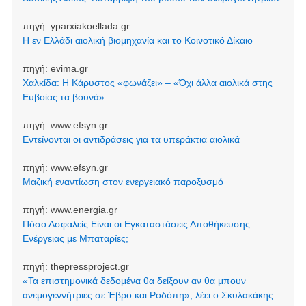
πηγή:
yparxiakoellada.gr
Η εν Ελλάδι αιολική βιομηχανία και το Κοινοτικό Δίκαιο
πηγή:
evima.gr
Χαλκίδα: Η Κάρυστος «φωνάζει» – «Όχι άλλα αιολικά στης
Ευβοίας τα βουνά»
πηγή:
www.efsyn.gr
Εντείνονται οι αντιδράσεις για τα υπεράκτια αιολικά
πηγή:
www.efsyn.gr
Μαζική εναντίωση στον ενεργειακό παροξυσμό
πηγή:
www.energia.gr
Πόσο Ασφαλείς Είναι οι Εγκαταστάσεις Αποθήκευσης
Ενέργειας με Μπαταρίες;
πηγή:
thepressproject.gr
«Τα επιστημονικά δεδομένα θα δείξουν αν θα μπουν
ανεμογεννήτριες σε Έβρο και Ροδόπη», λέει ο Σκυλακάκης