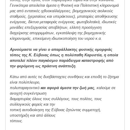
Γενικότερα απειλείται άμεσα η Φυσική και Πολιτιστική κληρονομιά
μας από εντατικές ιχθυοκαλλιέργειες, βιομηχανικούς αιολικούς
σταθμούς, (χερσαίους και υπεράκτιους), μπαταρίες αποθήκευσης
ενέργειας, δίκτυα μεταφοράς ενέργειας, φωτοβολταϊκά, ιδιωτικές
μονάδες επεξεργασίας αποβλήτων, ελλιπή προσέγγιση
διαχείρισης απορριμμάτων, εγκατάλειψη της βιομηχανικής
κληρονομιάς, επικείμενη ιδιωτικοποίηση του νερού κ.α.
Αρνούμαστε να γίνει ο απαράλλακτης φυσικής ομορφιάς
τόπος της Κ. Εύβοιας όπως η πολύπαθη Καρυστία, η οποία
αποτελεί πλέον παγκόσμιο παράδειγμα καταστροφής από
την φερόμενη ως πράσινη ανάπτυξη
.
Κάτω από αυτές τις δυσβάσταχτες συνθήκες και επειδή το ζήτημα
είναι πολύπλευρο,
πολυπαραγοντικό
και αφορά άμεσα την ζωή μας
, καλούμε σε
ανοιχτή συγκέντρωση
διαμαρτυρίας όλους τους συλλόγους, τους πολίτες, τους
συλλογικούς φορείς και την
τοπική αυτοδιοίκηση της Εύβοιας ζητώντας συμμετοχή,
υποστήριξη και από άλλους
τόπους.