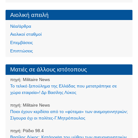
Αιολική απειλή
Νέα/άρθρα
Αιολικοί σταθμοί
Επεμβάσεις
Επιπτώσεις
Ματιές σε άλλους ιστότοπους
πηγή:
Militaire News
Το τελικό ξεπούλημα της Ελλάδας που μετατράπηκε σε
χώρα εταιρεία»! Δρ Βασίλης Λύκος
πηγή:
Militaire News
Ποιοι έχουν κερδίσει από το «φύτεμα» των ανεμογεννητριών;
Σίγουρα όχι οι πολίτες-Γ.Μητρόπουλος
πηγή:
Ράδιο 98.4
Βασίλης Λύκος: Κατάρριψη του μύθου των ανεμογεννητριών