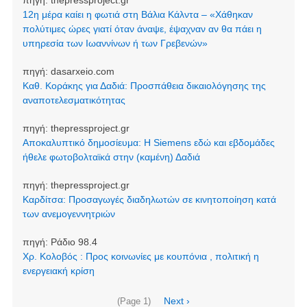
πηγή:
thepressproject.gr
12η μέρα καίει η φωτιά στη Βάλια Κάλντα – «Χάθηκαν
πολύτιμες ώρες γιατί όταν άναψε, έψαχναν αν θα πάει η
υπηρεσία των Ιωαννίνων ή των Γρεβενών»
πηγή:
dasarxeio.com
Καθ. Κοράκης για Δαδιά: Προσπάθεια δικαιολόγησης της
αναποτελεσματικότητας
πηγή:
thepressproject.gr
Αποκαλυπτικό δημοσίευμα: Η Siemens εδώ και εβδομάδες
ήθελε φωτοβολταϊκά στην (καμένη) Δαδιά
πηγή:
thepressproject.gr
Καρδίτσα: Προσαγωγές διαδηλωτών σε κινητοποίηση κατά
των ανεμογεννητριών
πηγή:
Ράδιο 98.4
Χρ. Κολοβός : Προς κοινωνίες με κουπόνια , πολιτική η
ενεργειακή κρίση
Σελιδοποίηση
Next
Next ›
(Page 1)