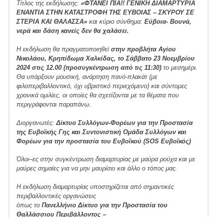
Τίτλος της εκδήλωσης:
«ΦΤΑΝΕΙ ΠΙΑ!! ΓΕΝΙΚΗ ΔΙΑΜΑΡΤΥΡΙΑ
ΕΝΑΝΤΙΑ ΣΤΗΝ ΚΑΤΑΣΤΡΟΦΗ ΤΗΣ ΕΥΒΟΙΑΣ – ΣΚΥΡΟΥ ΣΕ
ΣΤΕΡΙΑ ΚΑΙ ΘΑΛΑΣΣΑ»
και κύριο σύνθημα:
Εύβοια- Βουνά,
νερά και δάση κανείς δεν θα χαλάσει.
Η εκδήλωση θα πραγματοποιηθεί
στην προβλήτα Αγίου
Νικολάου, Κρηπίδωμα Χαλκίδας, το Σάββατο 23 Νοεμβρίου
2024 στις 12.00 (προσυγκέντρωση από τις 11:30)
το μεσημέρι.
Θα υπάρξουν μουσική, ανάρτηση πανό-πλακάτ (με
φιλοπεριβαλλοντικό, όχι υβριστικό περιεχόμενο) και σύντομες
χρονικά ομιλίες, οι οποίες θα σχετίζονται με τα θέματα που
περιγράφονται παραπάνω.
Διοργανωτές:
Δίκτυο Συλλόγων-Φορέων για την Προστασία
της Ευβοϊκής Γης και Συντονιστική Ομάδα Συλλόγων και
Φορέων για την προστασία του Ευβοϊκού (SOS Ευβοϊκός)
Όλοι–ες στην συγκέντρωση διαμαρτυρίας με μαύρα ρούχα και με
μαύρες σημαίες για να μην μαυρίσει και άλλο ο τόπος μας.
Η εκδήλωση διαμαρτυρίας υποστηρίζεται από σημαντικές
περιβαλλοντικές οργανώσεις
όπως το
Πανελλήνιο Δίκτυο για την Προστασία του
Θαλλάσσιου Περιβάλλοντος –