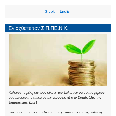
ar
c
tt
ail
e
e
er
Greek
English
b
o
Ενισχύστε τον Σ.Π.ΠΕ.Ν.Κ.
o
k
Καλούμε τα μέλη και τους φίλους του Συλλόγου να συνεισφέρουν
όσο μπορούν, σχετικά με την
προσφυγή στο Συμβούλιο της
Επικρατείας (ΣτΕ)
.
Γίνεται ύστατη προσπάθεια
να αναχαιτίσουμε την εξάπλωση