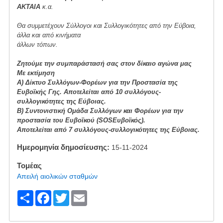
ΑΚΤΑΙΑ
κ.α.
Θα συμμετέχουν Σύλλογοι και Συλλογικότητες από την Εύβοια,
άλλα και από κινήματα
άλλων τόπων.
Ζητούμε την συμπαράστασή σας στον δίκαιο αγώνα μας
Με εκτίμηση
Α) Δίκτυο Συλλόγων-Φορέων για την Προστασία της
Ευβοϊκής Γης. Αποτελείται από 10 συλλόγους-
συλλογικότητες της Εύβοιας.
Β) Συντονιστική Ομάδα Συλλόγων και Φορέων για την
προστασία του Ευβοϊκού (SOSΕυβοϊκός).
Αποτελείται από 7 συλλόγους-συλλογικότητες της Εύβοιας.
Ημερομηνία δημοσίευσης
15-11-2024
Τομέας
Απειλή αιολικών σταθμών
S
F
T
E
h
a
wi
m