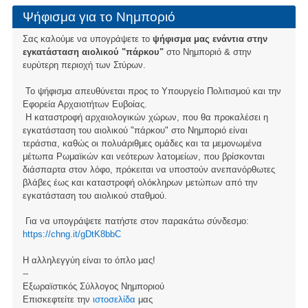
Ψήφισμα για το Νημποριό
Σας καλούμε να υπογράψετε το
ψήφισμα μας ενάντια στην
εγκατάσταση αιολικού "πάρκου"
στο Νημποριό & στην
ευρύτερη περιοχή των Στύρων.
Το ψήφισμα απευθύνεται προς το Υπουργείο Πολιτισμού και την
Εφορεία Αρχαιοτήτων Ευβοίας.
Η καταστροφή αρχαιολογικών χώρων, που θα προκαλέσει η
εγκατάσταση του αιολικού "πάρκου" στο Νημποριό είναι
τεράστια, καθώς οι πολυάριθμες ομάδες και τα μεμονωμένα
μέτωπα Ρωμαϊκών και νεότερων λατομείων, που βρίσκονται
διάσπαρτα στον λόφο, πρόκειται να υποστούν ανεπανόρθωτες
βλάβες έως και καταστροφή ολόκληρων μετώπων από την
εγκατάσταση του αιολικού σταθμού.
Για να υπογράψετε πατήστε στον παρακάτω σύνδεσμο:
https://chng.it/gDtK8bbC
Η αλληλεγγύη είναι το όπλο μας!
--
Εξωραϊστικός Σύλλογος Νημποριού
Επισκεφτείτε την
ιστοσελίδα
μας