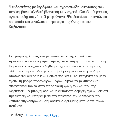
Ψευδοστέπες με θερόφυτα και αγρωστώδη
: οικότοπος που
περιλαμβάνει λιβαδική βλάστηση (π.χ αγριολούλουδα, θερόφυτα,
αγρωστώδη) συχνά μαζί με φρύγανα. Ψευδοστέπες απαντώνται
σε μεσαία και μεγαλύτερα υψόμετρα της Οχης και του
Καβοντόρου.
Ευτροφικές λίμνες και μεσογειακά εποχικά τέλματα
:
πρόκειται για δύο τεχνητές λίμνες που υπήρχαν στον κάμπο της
Καρύστου και είχαν εξελιχθεί με υγροτοπικά οικοσυστήματα,
αλλά υπέστησαν ολοσχερή υποβάθμιση με συνεχή μπαζώματα.
Διασώζεται ακέραιη η λιμνούλα στο Ψάθι. Τα εποχιακά τέλματα
έχουν τη μορφή πρόσκαιρων υγρών λιβαδιών (αλίπεδα) και
απαντώνται κοντά στην παραλιακή ζώνη του κάμπου της
Καρύστου. Τα μπαζώματα και η αυθαίρετη δόμηση έχουν μειώσει
την έκταση και υποβαθμίσει την ποιότητα των αλιπέδων που
κάποτε συγκέντρωναν σημαντικούς αριθμούς μεταναστευτικών
πουλιών.
Τομέας
Η περιοχή της Όχης