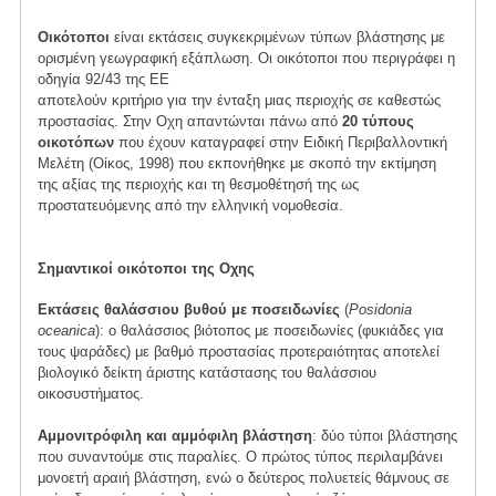
Οικότοποι
είναι εκτάσεις συγκεκριμένων τύπων βλάστησης με
ορισμένη γεωγραφική εξάπλωση. Οι οικότοποι που περιγράφει η
οδηγία 92/43 της ΕΕ
αποτελούν κριτήριο για την ένταξη μιας περιοχής σε καθεστώς
προστασίας. Στην Οχη απαντώνται πάνω από
20 τύπους
οικοτόπων
που έχουν καταγραφεί στην Ειδική Περιβαλλοντική
Μελέτη (Οίκος, 1998) που εκπονήθηκε με σκοπό την εκτίμηση
της αξίας της περιοχής και τη θεσμοθέτησή της ως
προστατευόμενης από την ελληνική νομοθεσία.
Σημαντικοί οικότοποι της Οχης
Εκτάσεις θαλάσσιου βυθού με ποσειδωνίες
(
Posidonia
oceanica
): ο θαλάσσιος βιότοπος με ποσειδωνίες (φυκιάδες για
τους ψαράδες) με βαθμό προστασίας προτεραιότητας αποτελεί
βιολογικό δείκτη άριστης κατάστασης του θαλάσσιου
οικοσυστήματος.
Αμμονιτρόφιλη και αμμόφιλη βλάστηση
: δύο τύποι βλάστησης
που συναντούμε στις παραλίες. Ο πρώτος τύπος περιλαμβάνει
μονοετή αραιή βλάστηση, ενώ ο δεύτερος πολυετείς θάμνους σε