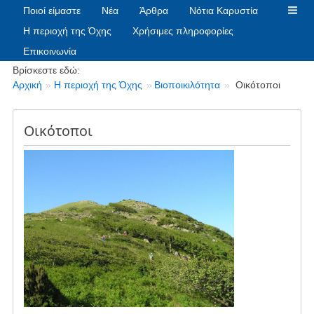
Ποιοί είμαστε
Νέα
Άρθρα
Νότια Καρυστία
Η περιοχή της Όχης
Χρήσιμες πληροφορίες
Επικοινωνία
Breadcrumbs
Βρίσκεστε εδώ:
Αρχική
Η περιοχή της Όχης
Βιοποικιλότητα
Οικότοποι
Οικότοποι