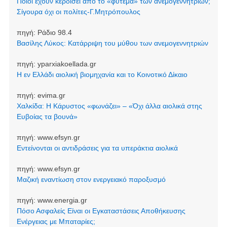
Ποιοι έχουν κερδίσει από το «φύτεμα» των ανεμογεννητριών;
Σίγουρα όχι οι πολίτες-Γ.Μητρόπουλος
πηγή:
Ράδιο 98.4
Βασίλης Λύκος: Κατάρριψη του μύθου των ανεμογεννητριών
πηγή:
yparxiakoellada.gr
Η εν Ελλάδι αιολική βιομηχανία και το Κοινοτικό Δίκαιο
πηγή:
evima.gr
Χαλκίδα: Η Κάρυστος «φωνάζει» – «Όχι άλλα αιολικά στης
Ευβοίας τα βουνά»
πηγή:
www.efsyn.gr
Εντείνονται οι αντιδράσεις για τα υπεράκτια αιολικά
πηγή:
www.efsyn.gr
Μαζική εναντίωση στον ενεργειακό παροξυσμό
πηγή:
www.energia.gr
Πόσο Ασφαλείς Είναι οι Εγκαταστάσεις Αποθήκευσης
Ενέργειας με Μπαταρίες;