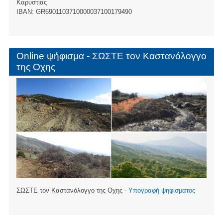
Καρυστίας
ΙBAN: GR6901103710000037100179490
Online ψήφισμα - ΣΩΣΤΕ τον Καστανόλογγο
της Οχης
ΣΩΣΤΕ τον Καστανόλογγο της Οχης -
Υπογραφή ψηφίσματος