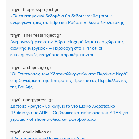
πηγή:
thepressproject.gr
«Τα επιστημονικά δεδομένα θα δείξουν αν θα μπουν
ανεμογεννήτριες σε Έβρο και Ροδόπη», λέει ο Σκυλακάκης
πηγή:
ThePressProject.gr
Ανεμογεννήτριες στον Έβρο: «Ισχυρό λόμπι στο χώρο της
αιολικής ενέργειας» – Παραδοχή στο TPP ότι οι
επιστημονικές εισηγήσεις παρακάμπτονται
πηγή:
archipelago.gr
“Οι Επιπτώσεις των Υδατοκαλλιεργειών στα Παράκτια Νερά”
στη Συνεδρίαση της Επιτροπής Προστασίας Περιβάλλοντος
της Βουλής
πηγή:
energypress.gr
Σε ποιες «ράγες» θα κινηθεί το νέο Ειδικό Χωροταξικό
Πλαίσιο για τις ΑΠΕ – Οι βασικές κατευθύνσεις του ΥΠΕΝ για
χερσαία - offshore αιολικά και φωτοβολταϊκά
πηγή:
enallaktikos.gr
Η Αντιπαροχή των Βουνών συνεχίζεται…