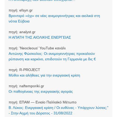
πηγή:
efsyn.gr
Βροντερό «όχι» σε νέες ανεμογεννήτριες και αιολικά στη
νότια Εύβοια
πηγή:
analyst.gr
Η ΑΠΑΤΗ ΤΗΣ ΑΙΟΛΙΚΗΣ ΕΝΕΡΓΕΙΑΣ
πηγή:
'Neocleοus' YouTube κανάλι
Αντώνης Φώσκολος: Οι ανεμογεννήτριες προκαλούν
ρύπανση και καρκίνο, επιδοτούν τη Γερμανία με δις €
πηγή:
R-PROJECT
Μύθοι και αλήθειες για την ενεργειακή κρίση
πηγή:
naftemporiki.gr
Οι παθογένειες της ενεργειακής αγοράς
πηγή:
ΕΠΑΜ — Ενιαίο Παλλαϊκό Μέτωπο
Β. Λύκος: Ενεργειακή κρίση / Οι ευθύνες - Υπάρχουν λύσεις;"
- Στην Αιχμή του Δόρατος - 31/08/2022