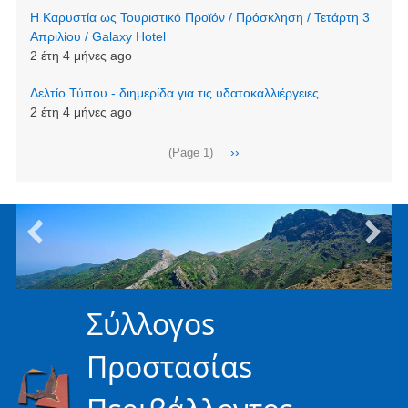
Η Καρυστία ως Τουριστικό Προϊόν / Πρόσκληση / Τετάρτη 3
Απριλίου / Galaxy Hotel
2 έτη 4 μήνες ago
Δελτίο Τύπου - διημερίδα για τις υδατοκαλλιέργειες
2 έτη 4 μήνες ago
Σελιδοποίηση
Next
››
(Page 1)
page
Σύλλογοs
Προστασίαs