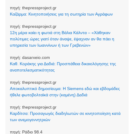
πηγή:
thepressproject.gr
Καζάρμα: Κινητοποιήσεις για τη σωτηρία των Αγράφων
πηγή:
thepressproject.gr
12η μέρα καίει η φωτιά στη Βάλια Κάλντα – «Χάθηκαν
πολύτιμες ώρες γιατί όταν άναψε, έψαχναν αν θα πάει η
υπηρεσία των Ιωαννίνων ή των Γρεβενών»
πηγή:
dasarxeio.com
Καθ. Κοράκης για Δαδιά: Προσπάθεια δικαιολόγησης της
αναποτελεσματικότητας
πηγή:
thepressproject.gr
Αποκαλυπτικό δημοσίευμα: Η Siemens εδώ και εβδομάδες
ήθελε φωτοβολταϊκά στην (καμένη) Δαδιά
πηγή:
thepressproject.gr
Καρδίτσα: Προσαγωγές διαδηλωτών σε κινητοποίηση κατά
των ανεμογεννητριών
πηγή:
Ράδιο 98.4