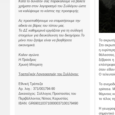
Κατά το δυνατόν σας παρακαλούμε να βάλετε
χρήματα στον λογαριασμό του Συλλόγου ώστε
να καλύψουμε το κόστος της προσφυγής.
Ας προσπαθήσουμε να σταματήσουμε την
αδικία σε βάρος του τόπου μας.
Το ΔΣ καθημερινά εργάζεται για τη συλλογή
στοιχείων για διευκόλυνση του δικηγόρου.Το
μόνο που ζητάμε είναι να βοηθήσετε
Το ακρωτήρ
οικονομικά.
Στο ακρωτή
η ευρύτερη
Καλον αγώνα.
θάλασσας.
Η Πρόεδρος
ξέβρασε η
Χρυσή Μπερετη
επέστρεφαν
όταν είδα
Τραπεζικός Λογαριασμός του Συλλόγου:
Ο τελευταί
Εθνική Τράπεζα
Το ανεμοδ
Αρ. λογ.: 371/001794-90
spinosa
. 
Δικαιούχος: Σύλλογος Προστασίας του
θάμνους κα
Περιβάλλοντος Νότιας Καρυστίας
το τέλος τ
ΙBAN: GR6901103710000037100179490
Η γεωγραφ
σημαντικό