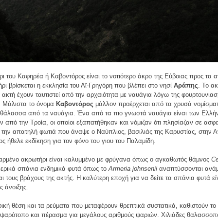
ι του Καφηρέα ή Καβοντόρος είναι το νοτιότερο άκρο της Εύβοιας προς τα α
ρι βρίσκεται η εκκλησία του Αϊ-Γρηγόρη που βλέπει στο νησί
Αράπης
. Το α
 ακτή έχουν ταυτιστεί από την αρχαιότητα με ναυάγια λόγω της φουρτουνια
 Μάλιστα το όνομα
Καβοντόρος
μάλλον προέρχεται από τα χρυσά νομίσμα
 θάλασσα από τα ναυάγια. Ένα από τα πιο γνωστά ναυάγια είναι των Ελλ
 από την Τροία, οι οποίοι εξαπατήθηκαν και νόμιζαν ότι πλησίαζαν σε ασφα
ν την απατηλή φωτιά που άναψε ο Ναύπλιος, βασιλιάς της Καρυστίας, στην 
ος ήθελε εκδίκηση για τον φόνο του γιου του Παλαμίδη.
αρμένο ακρωτήρι είναι καλυμμένο με φρύγανα όπως ο αγκαθωτός θάμνος
Ce
Μερικά σπάνια ενδημικά φυτά όπως το
Armeria johnsenii
αναπτύσσονται ανάμ
ι τους βράχους της ακτής. Η καλύτερη εποχή για να δείτε τα σπάνια φυτά εί
ης άνοιξης.
ική θέση και τα ρεύματα που μεταφέρουν θρεπτικά συστατικά, καθιστούν το
 ψαρότοπο και πέρασμα για μεγάλους αριθμούς ψαριών. Χιλιάδες θαλασσοπ