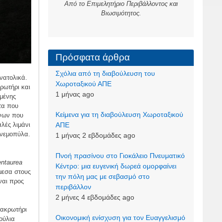
Από το Επιμελητήριο Περιβάλλοντος και
Βιωσιμότητος.
Πρόσφατα άρθρα
Σχόλια από τη διαβούλευση του
νατολικά.
Χωροταξικού ΑΠΕ
κρωτήρι και
1 μήνας ago
σμένης
τα που
Kείμενα για τη διαβούλευση Χωροταξικού
ήνων που
λές λιμάνι
ΑΠΕ
Ανεμοπύλα.
1 μήνας 2 εβδομάδες ago
Πνοή πρασίνου στο Γιοκάλειο Πνευματικό
ntaurea
Κέντρο: μια ευγενική δωρεά ομορφαίνει
εσα στους
την πόλη μας με σεβασμό στο
ναι προς
περιβάλλον
2 μήνες 4 εβδομάδες ago
 ακρωτήρι
Οικονομική ενίσχυση για τον Ευαγγελισμό
ούλια