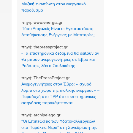
Μαζική εναντίωση στον ενεργειακό
παροξυσμό
πηγή:
www.energia.gr
Πόσο Ασφαλείς Είναι οι Εγκαταστάσεις
Αποθήκευσης Ενέργειας με Μπαταρίες;
πηγή:
thepressproject.gr
«Τα επιστημονικά δεδομένα θα δείξουν αν
θα μπουν ανεμογεννήτριες σε Έβρο και
Ροδόπη», λέει ο Σκυλακάκης
πηγή:
ThePressProject.gr
Ανεμογεννήτριες στον Έβρο: «Ισχυρό
λόμπι στο χώρο της αιολικής ενέργειας» –
Παραδοχή στο TPP ότι οι επιστημονικές
εισηγήσεις παρακάμπτονται
πηγή:
archipelago.gr
“Οι Επιπτώσεις των Υδατοκαλλιεργειών
στα Παράκτια Νερά” στη Συνεδρίαση της