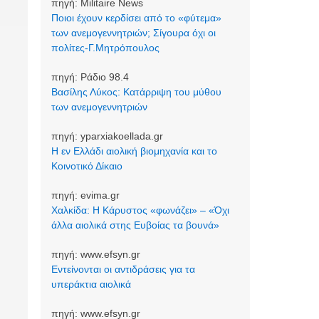
πηγή:
Militaire News
Ποιοι έχουν κερδίσει από το «φύτεμα»
των ανεμογεννητριών; Σίγουρα όχι οι
πολίτες-Γ.Μητρόπουλος
πηγή:
Ράδιο 98.4
Βασίλης Λύκος: Κατάρριψη του μύθου
των ανεμογεννητριών
πηγή:
yparxiakoellada.gr
Η εν Ελλάδι αιολική βιομηχανία και το
Κοινοτικό Δίκαιο
πηγή:
evima.gr
Χαλκίδα: Η Κάρυστος «φωνάζει» – «Όχι
άλλα αιολικά στης Ευβοίας τα βουνά»
πηγή:
www.efsyn.gr
Εντείνονται οι αντιδράσεις για τα
υπεράκτια αιολικά
πηγή:
www.efsyn.gr