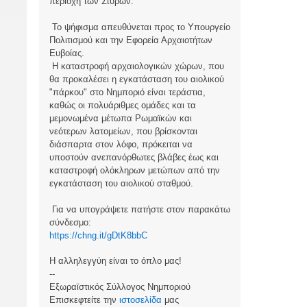
περιοχή των Στύρων.
Το ψήφισμα απευθύνεται προς το Υπουργείο
Πολιτισμού και την Εφορεία Αρχαιοτήτων
Ευβοίας.
Η καταστροφή αρχαιολογικών χώρων, που
θα προκαλέσει η εγκατάσταση του αιολικού
"πάρκου" στο Νημποριό είναι τεράστια,
καθώς οι πολυάριθμες ομάδες και τα
μεμονωμένα μέτωπα Ρωμαϊκών και
νεότερων λατομείων, που βρίσκονται
διάσπαρτα στον λόφο, πρόκειται να
υποστούν ανεπανόρθωτες βλάβες έως και
καταστροφή ολόκληρων μετώπων από την
εγκατάσταση του αιολικού σταθμού.
Για να υπογράψετε πατήστε στον παρακάτω
σύνδεσμο:
https://chng.it/gDtK8bbC
Η αλληλεγγύη είναι το όπλο μας!
--
Εξωραϊστικός Σύλλογος Νημποριού
Επισκεφτείτε την
ιστοσελίδα
μας