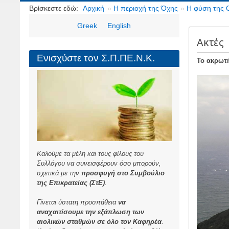
Breadcrumbs
Βρίσκεστε εδώ:
Αρχική
Η περιοχή της Όχης
Η φύση της 
Greek
English
Ακτές
Ενισχύστε τον Σ.Π.ΠΕ.Ν.Κ.
Το ακρωτ
Καλούμε τα μέλη και τους φίλους του
Συλλόγου να συνεισφέρουν όσο μπορούν,
σχετικά με την
προσφυγή στο Συμβούλιο
της Επικρατείας (ΣτΕ)
.
Γίνεται ύστατη προσπάθεια
να
αναχαιτίσουμε την εξάπλωση των
αιολικών σταθμών σε όλο τον Καφηρέα
.