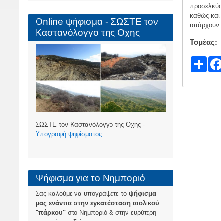
προσελκύο
καθώς και 
Online ψήφισμα - ΣΩΣΤΕ τον
υπάρχουν 
Καστανόλογγο της Οχης
Τομέας
S
h
ar
e
ΣΩΣΤΕ τον Καστανόλογγο της Οχης -
Υπογραφή ψηφίσματος
Ψήφισμα για το Νημποριό
Σας καλούμε να υπογράψετε το
ψήφισμα
μας ενάντια στην εγκατάσταση αιολικού
"πάρκου"
στο Νημποριό & στην ευρύτερη