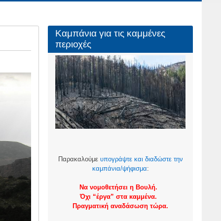
Καμπάνια για τις καμμένες
περιοχές
Παρακαλούμε
υπογράψτε και διαδώστε την
καμπάνια/ψήφισμα
:
Να νομοθετήσει η Βουλή.
Όχι “έργα” στα καμμένα.
Πραγματική αναδάσωση τώρα.