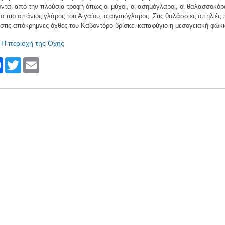
νται από την πλούσια τροφή όπως οι μύχοι, οι ασημόγλαροι, οι θαλασσοκόρ
ο πιο σπάνιος γλάρος του Αιγαίου, ο αιγαιόγλαρος. Στις θαλάσσιες σπηλιές
στις απόκρημνες όχθες του Καβοντόρο βρίσκει καταφύγιο η μεσογειακή φώκι
Η περιοχή της Όχης
F
T
E
a
wi
m
c
tt
ail
e
er
b
o
o
k