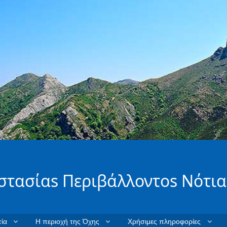
στασίαs Περιβάλλοντοs Νότια
ία
Η περιοχή της Όχης
Χρήσιμες πληροφορίες