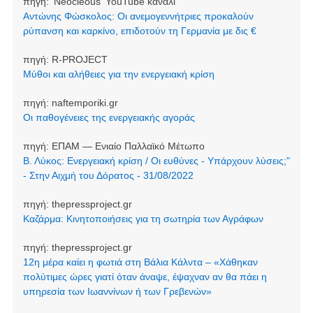
πηγή:
'Neocleοus' YouTube κανάλι
Αντώνης Φώσκολος: Οι ανεμογεννήτριες προκαλούν
ρύπανση και καρκίνο, επιδοτούν τη Γερμανία με δις €
πηγή:
R-PROJECT
Μύθοι και αλήθειες για την ενεργειακή κρίση
πηγή:
naftemporiki.gr
Οι παθογένειες της ενεργειακής αγοράς
πηγή:
ΕΠΑΜ — Ενιαίο Παλλαϊκό Μέτωπο
Β. Λύκος: Ενεργειακή κρίση / Οι ευθύνες - Υπάρχουν λύσεις;"
- Στην Αιχμή του Δόρατος - 31/08/2022
πηγή:
thepressproject.gr
Καζάρμα: Κινητοποιήσεις για τη σωτηρία των Αγράφων
πηγή:
thepressproject.gr
12η μέρα καίει η φωτιά στη Βάλια Κάλντα – «Χάθηκαν
πολύτιμες ώρες γιατί όταν άναψε, έψαχναν αν θα πάει η
υπηρεσία των Ιωαννίνων ή των Γρεβενών»