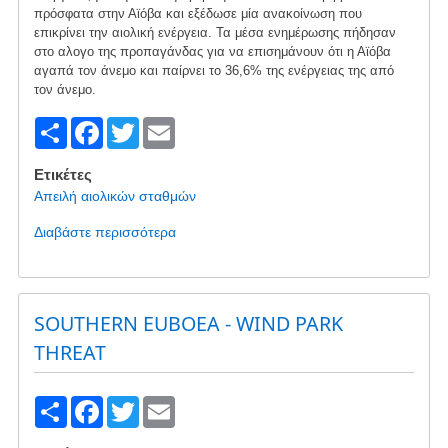
πρόσφατα στην Αϊόβα και εξέδωσε μία ανακοίνωση που
σενάριο
επικρίνει την αιολική ενέργεια. Τα μέσα ενημέρωσης πήδησαν
για
στο αλογο της προπαγάνδας για να επισημάνουν ότι η Αϊόβα
ανάπτυξη
αγαπά τον άνεμο και παίρνει το 36,6% της ενέργειας της από
Αιολικών
τον άνεμο.
Σταθμών
S
F
T
E
με
ελάχιστο
h
a
wi
m
περιβαλλοντικό
Ετικέτες
ar
c
tt
ail
κόστος
Απειλή αιολικών σταθμών
e
e
er
Διαβάστε περισσότερα
για
b
το
Αϊόβα
o
-
o
Κάρυστος
SOUTHERN EUBOEA - WIND PARK
αδελφές
k
THREAT
πόλεις:
Στο
S
F
T
E
έλεος
των
h
a
wi
m
κερδοσκόπων