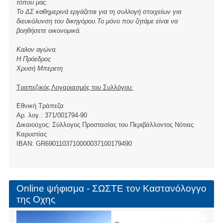
τόπου μας.
Το ΔΣ καθημερινά εργάζεται για τη συλλογή στοιχείων για
διευκόλυνση του δικηγόρου.Το μόνο που ζητάμε είναι να
βοηθήσετε οικονομικά.
Καλον αγώνα.
Η Πρόεδρος
Χρυσή Μπερετη
Τραπεζικός Λογαριασμός του Συλλόγου:
Εθνική Τράπεζα
Αρ. λογ.: 371/001794-90
Δικαιούχος: Σύλλογος Προστασίας του Περιβάλλοντος Νότιας
Καρυστίας
ΙBAN: GR6901103710000037100179490
Online ψήφισμα - ΣΩΣΤΕ τον Καστανόλογγο
της Οχης