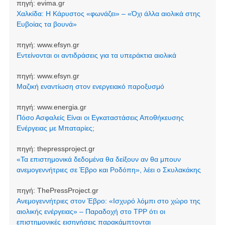
πηγή:
evima.gr
Χαλκίδα: Η Κάρυστος «φωνάζει» – «Όχι άλλα αιολικά στης
Ευβοίας τα βουνά»
πηγή:
www.efsyn.gr
Εντείνονται οι αντιδράσεις για τα υπεράκτια αιολικά
πηγή:
www.efsyn.gr
Μαζική εναντίωση στον ενεργειακό παροξυσμό
πηγή:
www.energia.gr
Πόσο Ασφαλείς Είναι οι Εγκαταστάσεις Αποθήκευσης
Ενέργειας με Μπαταρίες;
πηγή:
thepressproject.gr
«Τα επιστημονικά δεδομένα θα δείξουν αν θα μπουν
ανεμογεννήτριες σε Έβρο και Ροδόπη», λέει ο Σκυλακάκης
πηγή:
ThePressProject.gr
Ανεμογεννήτριες στον Έβρο: «Ισχυρό λόμπι στο χώρο της
αιολικής ενέργειας» – Παραδοχή στο TPP ότι οι
επιστημονικές εισηγήσεις παρακάμπτονται