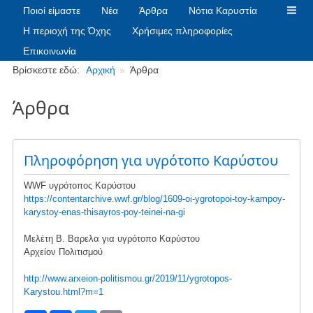
Ποιοί είμαστε
Νέα
Άρθρα
Νότια Καρυστία
Η περιοχή της Όχης
Χρήσιμες πληροφορίες
Επικοινωνία
Breadcrumbs
Βρίσκεστε εδώ:
Αρχική
Άρθρα
Άρθρα
Πληροφόρηση για υγρότοπο Καρύστου
WWF υγρότοπος Καρύστου
https://contentarchive.wwf.gr/blog/1609-oi-ygrotopoi-toy-kampoy-
karystoy-enas-thisayros-poy-teinei-na-gi
Μελέτη Β. Βαρελα για υγρότοπο Καρύστου
Αρχείον Πολιτισμού
http://www.arxeion-politismou.gr/2019/11/ygrotopos-
Karystou.html?m=1