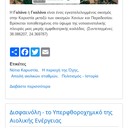
Η
Γαλάνα
ή
Γκαλάνα
είναι ένας εγκαταλελειμμένος οικισμός
στην Καρυστία μεταξύ των οικισμών Χανίων και Παραδεισίου.
Βρίσκεται τοποθετημένος στο ύψωμα της νοτιοανατολικής
πλευράς μιας μικρής αμφιθεατρικής κοιλάδας. (Συντεταγμένες:
38.086207, 24.369787)
S
F
T
E
h
a
wi
m
Ετικέτες
ar
c
tt
ail
Νότια Καρυστία
Η περιοχή της Όχης
e
e
er
Απειλή αιολικών σταθμών
Πολιτισμός - Ιστορία
b
Διαβάστε περισσότερα
για
το
o
Εγκαταλελειμμένος
o
οικισμός
Γαλάνα
Δισφαινόλη - το Υπερφθοροχημικό της
k
Αιολικής Ενέργειας