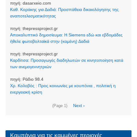
πηγή:
dasarxeio.com
Καθ. Κοράκης για Δαδιά: Προσπάθεια δικαιολόγησης της
αναποτελεσματικότητας
πηγή:
thepressproject.gr
Αποκαλυπτικό δημοσίευμα: Η Siemens εδώ και εβδομάδες
ήθελε φωτοβολταϊκά στην (καμένη) Δαδιά
πηγή:
thepressproject.gr
Καρδίτσα: Προσαγωγές διαδηλωτών σε κινητοποίηση κατά
των ανεμογεννητριών
πηγή:
Ράδιο 98.4
Χρ. Κολοβός : Προς κοινωνίες με κουπόνια , πολιτική η
ενεργειακή κρίση
Σελιδοποίηση
Next
Next ›
(Page 1)
page
Καμπάνια για τις καμμένες περιοχές