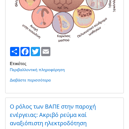
S
F
T
E
h
a
wi
m
Ετικέτες
ar
c
tt
ail
Περιβαλλοντική πληροφόρηση
e
e
er
Διαβάστε περισσότερα
για
b
το
Δισφαινόλη
o
-
o
το
Ο ρόλος των ΒΑΠΕ στην παροχή
Υπερφθοροχημικό
k
ενέργειας: Ακριβό ρεύμα καί
της
αναξιόπιστη ηλεκτροδότηση
Αιολικής
Ενέργειας