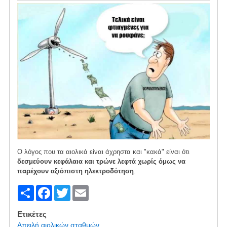
Ο λόγος που τα αιολικά είναι άχρηστα και "κακά" είναι ότι
δεσμεύουν κεφάλαια και τρώνε λεφτά χωρίς όμως να
παρέχουν αξιόπιστη ηλεκτροδότηση
.
S
F
T
E
h
a
wi
m
Ετικέτες
ar
c
tt
ail
Απειλή αιολικών σταθμών