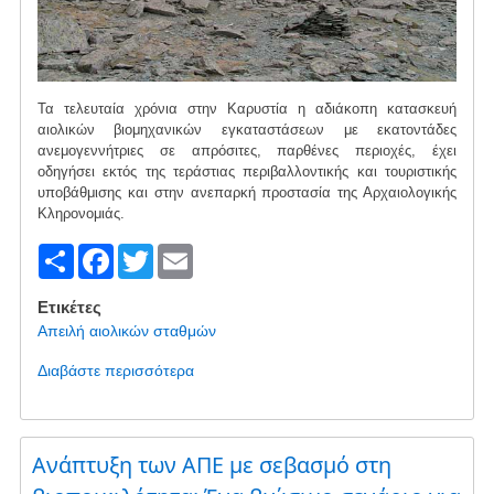
Τα τελευταία χρόνια στην Καρυστία η αδιάκοπη κατασκευή
αιολικών βιομηχανικών εγκαταστάσεων με εκατοντάδες
ανεμογεννήτριες σε απρόσιτες, παρθένες περιοχές, έχει
οδηγήσει εκτός της τεράστιας περιβαλλοντικής και τουριστικής
υποβάθμισης και στην ανεπαρκή προστασία της Αρχαιολογικής
Κληρονομιάς.
S
F
T
E
h
a
wi
m
Ετικέτες
ar
c
tt
ail
Απειλή αιολικών σταθμών
e
e
er
Διαβάστε περισσότερα
για
b
το
Υποβάθμιση
o
της
o
Ανάπτυξη των ΑΠΕ με σεβασμό στη
αρχαιολογικής
κληρονομιάς