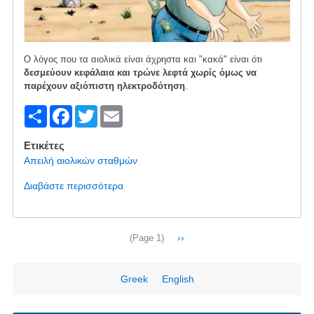
Ο λόγος που τα αιολικά είναι άχρηστα και "κακά" είναι ότι
δεσμεύουν κεφάλαια και τρώνε λεφτά χωρίς όμως να
παρέχουν αξιόπιστη ηλεκτροδότηση
.
S
F
T
E
h
a
wi
m
Ετικέτες
ar
c
tt
ail
Απειλή αιολικών σταθμών
e
e
er
Διαβάστε περισσότερα
για
b
το
Ο
o
ρόλος
Σελιδοποίηση
Next
››
(Page 1)
o
των
page
ΒΑΠΕ
k
στην
Greek
English
παροχή
ενέργειας: