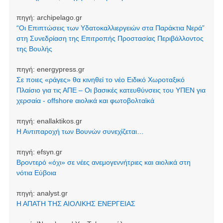
πηγή:
archipelago.gr
“Οι Επιπτώσεις των Υδατοκαλλιεργειών στα Παράκτια Νερά”
στη Συνεδρίαση της Επιτροπής Προστασίας Περιβάλλοντος
της Βουλής
πηγή:
energypress.gr
Σε ποιες «ράγες» θα κινηθεί το νέο Ειδικό Χωροταξικό
Πλαίσιο για τις ΑΠΕ – Οι βασικές κατευθύνσεις του ΥΠΕΝ για
χερσαία - offshore αιολικά και φωτοβολταϊκά
πηγή:
enallaktikos.gr
Η Αντιπαροχή των Βουνών συνεχίζεται…
πηγή:
efsyn.gr
Βροντερό «όχι» σε νέες ανεμογεννήτριες και αιολικά στη
νότια Εύβοια
πηγή:
analyst.gr
Η ΑΠΑΤΗ ΤΗΣ ΑΙΟΛΙΚΗΣ ΕΝΕΡΓΕΙΑΣ