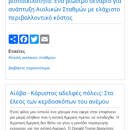
βιοποικιλότητα: Ένα βιώσιμο σενάριο για
k
από
ανάπτυξη Αιολικών Σταθμών με ελάχιστο
την
περιβαλλοντικό κόστος
κατασκευή
αιολικών
βιομηχανικών
εγκαταστάσεων
S
F
T
E
στον
h
a
wi
m
δήμο
Ετικέτες
Καρύστου
ar
c
tt
ail
Απειλή αιολικών σταθμών
e
e
er
Διαβάστε περισσότερα
για
b
το
Ανάπτυξη
o
των
o
Αϊόβα - Κάρυστος αδελφές πόλεις: Στο
ΑΠΕ
με
έλεος των κερδοσκόπων του ανέμου
k
σεβασμό
στη
Ένας φίλος μου έστειλε ένα μήνυμα που έφερε στην επιφάνεια
βιοποικιλότητα:
μία μικρή αλήθεια πού η αστική Αμερική πρέπει να αποδεχθεί. Η
Ένα
Αγροτική Αμερική δεν θέλει να γίνει η μονάδα παραγωγής
ενέργειας για την αστική Αμερική. Ο Donald Trump βρισκόταν
βιώσιμο