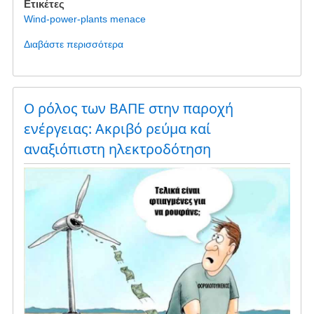
Ετικέτες
του
ar
c
tt
ail
Wind-power-plants menace
ανέμου
e
e
er
Διαβάστε περισσότερα
για
b
το
SOUTHERN
o
EUBOEA
o
-
Ο ρόλος των ΒΑΠΕ στην παροχή
WIND
k
ενέργειας: Ακριβό ρεύμα καί
PARK
αναξιόπιστη ηλεκτροδότηση
THREAT