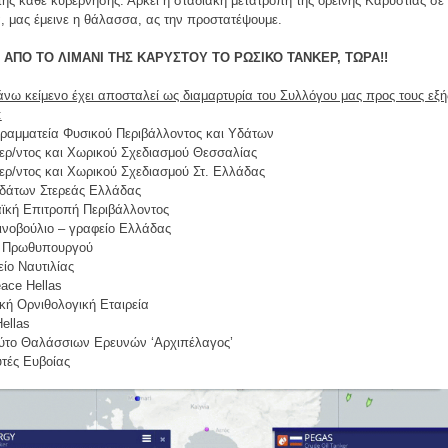
ης κάθε κυβέρνησης. Αρκεί η σταδιακή μετατροπή της ορεινής Καρυστίας σε 
, μας έμεινε η θάλασσα, ας την προστατέψουμε.
 ΑΠΟ ΤΟ ΛΙΜΑΝΙ ΤΗΣ ΚΑΡΥΣΤΟΥ ΤΟ ΡΩΣΙΚΟ ΤΑΝΚΕΡ, ΤΩΡΑ!!
νω κείμενο έχει αποσταλεί ως διαμαρτυρία του Συλλόγου μας προς τους εξή
:
 Γραμματεία Φυσικού Περιβάλλοντος και Υδάτων
Περ/ντος και Χωρικού Σχεδιασμού Θεσσαλίας
ερ/ντος και Χωρικού Σχεδιασμού Στ. Ελλάδας
Υδάτων Στερεάς Ελλάδας
ϊκή Επιτροπή Περιβάλλοντος
ινοβούλιο – γραφείο Ελλάδας
ο Πρωθυπουργού
ίο Ναυτιλίας
ace Hellas
κή Ορνιθολογική Εταιρεία
ellas
τούτο Θαλάσσιων Ερευνών ‘Αρχιπέλαγος’
υτές Ευβοίας