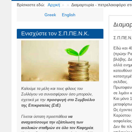
Breadcrumbs
Βρίσκεστε εδώ:
Αρχική
Διαμαρτυρία - πετρελαιοφόρο σ
Greek
English
Διαμαρ
Ενισχύστε τον Σ.Π.ΠΕ.Ν.Κ.
Σ.Π.ΠΕ.Ν.
Εδώ και 4
(πρώην Pe
βλάβης. Δε
αλλά ενημ
κατευθύνετ
κατασχεμέν
σελίδας.
Πρωτοφανέ
Καλούμε τα μέλη και τους φίλους του
σε λιμάνι 
Συλλόγου να συνεισφέρουν όσο μπορούν,
Και μόνο 1
σχετικά με την
προσφυγή στο Συμβούλιο
μεταφόρτωσ
της Επικρατείας (ΣτΕ)
.
Ως έχοντε
Καρύστου 
Γίνεται ύστατη προσπάθεια
να
ασφαλείας
αναχαιτίσουμε την εξάπλωση των
Δεν θα πλ
αιολικών σταθμών σε όλο τον Καφηρέα
.