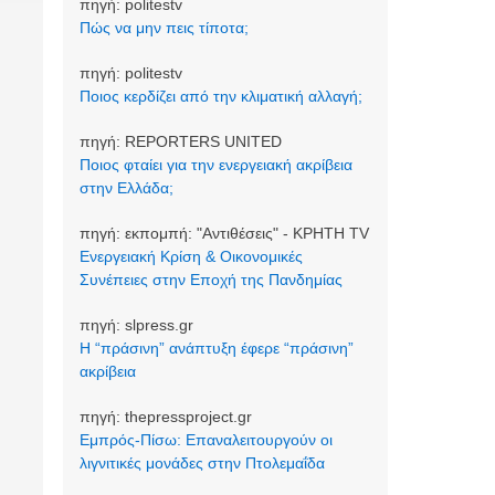
πηγή:
politestv
Πώς να μην πεις τίποτα;
πηγή:
politestv
Ποιος κερδίζει από την κλιματική αλλαγή;
πηγή:
REPORTERS UNITED
Ποιος φταίει για την ενεργειακή ακρίβεια
στην Ελλάδα;
πηγή:
εκπομπή: "Αντιθέσεις" - ΚΡΗΤΗ TV
Ενεργειακή Κρίση & Οικονομικές
Συνέπειες στην Εποχή της Πανδημίας
πηγή:
slpress.gr
Η “πράσινη” ανάπτυξη έφερε “πράσινη”
ακρίβεια
πηγή:
thepressproject.gr
Εμπρός-Πίσω: Επαναλειτουργούν οι
λιγνιτικές μονάδες στην Πτολεμαΐδα