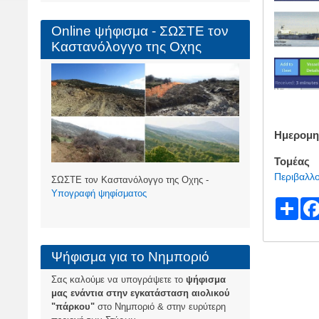
Online ψήφισμα - ΣΩΣΤΕ τον
Καστανόλογγο της Οχης
Ημερομη
Τομέας
Περιβαλλ
ΣΩΣΤΕ τον Καστανόλογγο της Οχης -
Υπογραφή ψηφίσματος
S
h
ar
Ψήφισμα για το Νημποριό
e
Σας καλούμε να υπογράψετε το
ψήφισμα
μας ενάντια στην εγκατάσταση αιολικού
"πάρκου"
στο Νημποριό & στην ευρύτερη