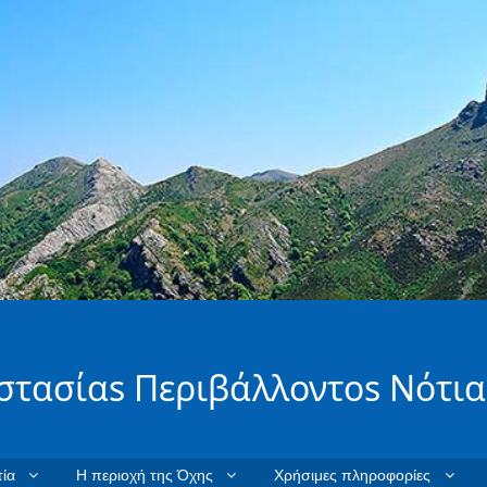
στασίαs Περιβάλλοντοs Νότια
ία
Η περιοχή της Όχης
Χρήσιμες πληροφορίες