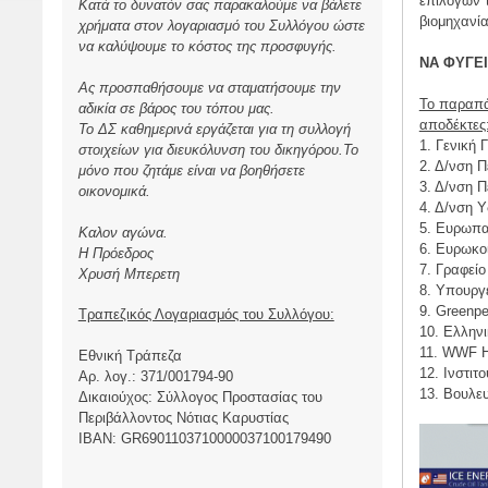
επιλογών τ
Κατά το δυνατόν σας παρακαλούμε να βάλετε
βιομηχανία
χρήματα στον λογαριασμό του Συλλόγου ώστε
να καλύψουμε το κόστος της προσφυγής.
ΝΑ ΦΥΓΕΙ
Ας προσπαθήσουμε να σταματήσουμε την
Το παραπά
αδικία σε βάρος του τόπου μας.
αποδέκτες
Το ΔΣ καθημερινά εργάζεται για τη συλλογή
1. Γενική
στοιχείων για διευκόλυνση του δικηγόρου.Το
2. Δ/νση 
μόνο που ζητάμε είναι να βοηθήσετε
3. Δ/νση Π
οικονομικά.
4. Δ/νση 
5. Ευρωπα
Καλον αγώνα.
6. Ευρωκο
Η Πρόεδρος
7. Γραφεί
Χρυσή Μπερετη
8. Υπουργε
9. Greenpe
Τραπεζικός Λογαριασμός του Συλλόγου:
10. Eλληνι
11. WWF H
Εθνική Τράπεζα
12. Ινστι
Αρ. λογ.: 371/001794-90
13. Βουλε
Δικαιούχος: Σύλλογος Προστασίας του
Περιβάλλοντος Νότιας Καρυστίας
ΙBAN: GR6901103710000037100179490