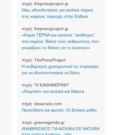
πηγή:
thepressproject.gr
Νέες αδειοδοτήσεις για αιολικά πάρκα
στις καμένες περιοχές στην Εύβοια
πηγή:
thepressproject.gr
«Καμία ΤΕΡΝΑ και κανένας “ανάδοχος”
στα καμένα. Βάλτε τους ανθρώπους που
γνωρίζουν το δάσος να το σώσουν»
πηγή:
ThePressProject
Η κυβέρνηση χρησιμοποιεί τις πυρκαγιές
για να ιδιωτικοποιήσει τα δάση
πηγή:
"Η ΚΑΘΗΜΕΡΙΝΗ"
«Ντιμπέιτ» για αιολικά και Natura
πηγή:
dasarxeio.com
Πευκοδάση και φωτιές: Οι βολικοί μύθοι
πηγή:
greenagenda.gr
ΑΝΑΒΡΑΣΜΟΣ ΓΙΑ ΑΙΟΛΙΚΑ ΣΕ NATURA