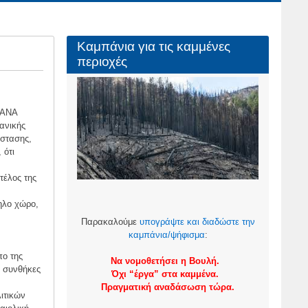
Καμπάνια για τις καμμένες
περιοχές
LANA
ανικής
άστασης,
 ότι
τέλος της
ηλο χώρο,
Παρακαλούμε
υπογράψτε και διαδώστε την
καμπάνια/ψήφισμα
:
πο της
Να νομοθετήσει η Βουλή.
ς συνθήκες
Όχι “έργα” στα καμμένα.
Πραγματική αναδάσωση τώρα.
ιτικών