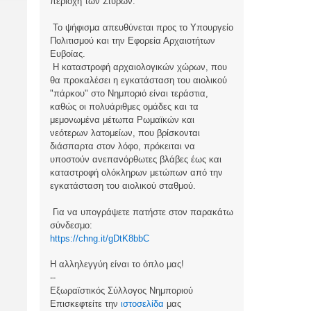
περιοχή των Στύρων.
Το ψήφισμα απευθύνεται προς το Υπουργείο
Πολιτισμού και την Εφορεία Αρχαιοτήτων
Ευβοίας.
Η καταστροφή αρχαιολογικών χώρων, που
θα προκαλέσει η εγκατάσταση του αιολικού
"πάρκου" στο Νημποριό είναι τεράστια,
καθώς οι πολυάριθμες ομάδες και τα
μεμονωμένα μέτωπα Ρωμαϊκών και
νεότερων λατομείων, που βρίσκονται
διάσπαρτα στον λόφο, πρόκειται να
υποστούν ανεπανόρθωτες βλάβες έως και
καταστροφή ολόκληρων μετώπων από την
εγκατάσταση του αιολικού σταθμού.
Για να υπογράψετε πατήστε στον παρακάτω
σύνδεσμο:
https://chng.it/gDtK8bbC
Η αλληλεγγύη είναι το όπλο μας!
--
Εξωραϊστικός Σύλλογος Νημποριού
Επισκεφτείτε την
ιστοσελίδα
μας