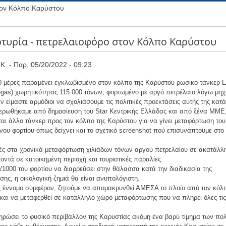
τον Κόλπο Καρύστου
τυρία - πετρελαιοφόρο στον Κόλπο Καρύστου
Κ.
Παρ, 05/20/2022 - 09:23
0 μέρες παραμένει εγκλωβισμένο στον κόλπο της Καρύστου ρωσικό τάνκερ 
gas) χωρητικότητας 115.000 τόνων, φορτωμένο με αργό πετρέλαιο λόγω μηχ
ν είμαστε αρμόδιοι να σχολιάσουμε τις πολιτικές προεκτάσεις αυτής της κατ
ερωθήκαμε από δημοσίευση του Star Κεντρικής Ελλάδας και από ξένα ΜΜΕ,
αι άλλο τάνκερ προς τον κόλπο της Καρύστου για να γίνει μεταφόρτωση του
ου φορτίου όπως δείχνει και το σχετικό screenshot πού επισυνάπτουμε στο 
ς στα χρονικά μεταφόρτωση χιλιάδων τόνων αργού πετρελαίου σε ακατάλλ
κοντά σε κατοικημένη περιοχή και τουριστικές παραλίες.
/1000 του φορτίου να διαρρεύσει στην θάλασσα κατά την διαδικασία της
ης, η οικολογική ζημιά θα είναι ανυπολόγιστη.
ς έννομο συμφέρον, ζητούμε να απομακρυνθεί ΑΜΕΣΑ το πλοίο από τον κόλ
και να μεταφερθεί σε κατάλληλο χώρο μεταφόρτωσης που να πληρεί όλες τι
.
ηρώσει το φυσικό περιβάλλον της Καρυστίας ακόμη ένα βαρύ τίμημα των πολ