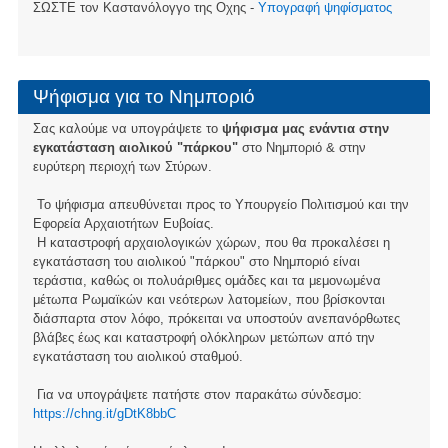
ΣΩΣΤΕ τον Καστανόλογγο της Οχης -
Υπογραφή ψηφίσματος
Ψήφισμα για το Νημποριό
Σας καλούμε να υπογράψετε το
ψήφισμα μας ενάντια στην
εγκατάσταση αιολικού "πάρκου"
στο Νημποριό & στην
ευρύτερη περιοχή των Στύρων.
Το ψήφισμα απευθύνεται προς το Υπουργείο Πολιτισμού και την
Εφορεία Αρχαιοτήτων Ευβοίας.
Η καταστροφή αρχαιολογικών χώρων, που θα προκαλέσει η
εγκατάσταση του αιολικού "πάρκου" στο Νημποριό είναι
τεράστια, καθώς οι πολυάριθμες ομάδες και τα μεμονωμένα
μέτωπα Ρωμαϊκών και νεότερων λατομείων, που βρίσκονται
διάσπαρτα στον λόφο, πρόκειται να υποστούν ανεπανόρθωτες
βλάβες έως και καταστροφή ολόκληρων μετώπων από την
εγκατάσταση του αιολικού σταθμού.
Για να υπογράψετε πατήστε στον παρακάτω σύνδεσμο:
https://chng.it/gDtK8bbC