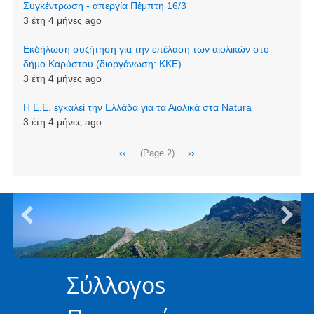
Συγκέντρωση - απεργία Πέμπτη 16/3
3 έτη 4 μήνες ago
Εκδήλωση συζήτηση για την επέλαση των αιολικών στο
δήμο Καρύστου (διοργάνωση: ΚΚΕ)
3 έτη 4 μήνες ago
Η Ε.Ε. εγκαλεί την Ελλάδα για τα Αιολικά στα Natura
3 έτη 4 μήνες ago
Σελιδοποίηση
Προηγούμενη
‹‹
Next
››
(Page 2)
σελίδα
page
Σύλλογοs