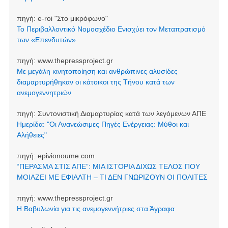
πηγή:
e-roi "Στο μικρόφωνο"
Το Περιβαλλοντικό Νομοσχέδιο Ενισχύει τον Μεταπρατισμό
των «Επενδυτών»
πηγή:
www.thepressproject.gr
Με μεγάλη κινητοποίηση και ανθρώπινες αλυσίδες
διαμαρτυρήθηκαν οι κάτοικοι της Τήνου κατά των
ανεμογεννητριών
πηγή:
Συντονιστική Διαμαρτυρίας κατά των λεγόμενων ΑΠΕ
Ημερίδα: "Οι Ανανεώσιμες Πηγές Ενέργειας: Μύθοι και
Αλήθειες"
πηγή:
epivionoume.com
“ΠΕΡΑΣΜΑ ΣΤΙΣ ΑΠΕ”: ΜΙΑ ΙΣΤΟΡΙΑ ΔΙΧΩΣ ΤΕΛΟΣ ΠΟΥ
ΜΟΙΑΖΕΙ ΜΕ ΕΦΙΑΛΤΗ – ΤΙ ΔΕΝ ΓΝΩΡΙΖΟΥΝ ΟΙ ΠΟΛΙΤΕΣ
πηγή:
www.thepressproject.gr
Η Βαβυλωνία για τις ανεμογεννήτριες στα Άγραφα