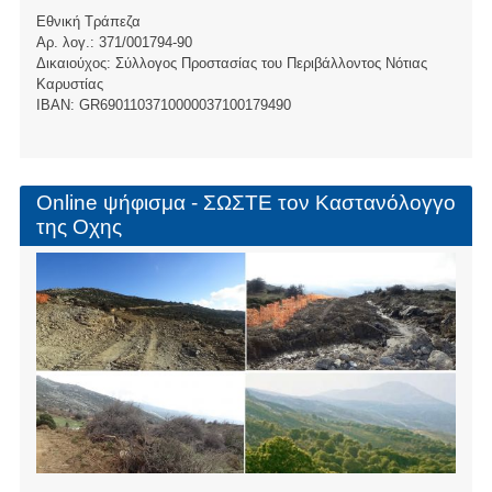
Εθνική Τράπεζα
Αρ. λογ.: 371/001794-90
Δικαιούχος: Σύλλογος Προστασίας του Περιβάλλοντος Νότιας
Καρυστίας
ΙBAN: GR6901103710000037100179490
Online ψήφισμα - ΣΩΣΤΕ τον Καστανόλογγο
της Οχης