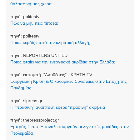
θαλασσινή μας χώρα
πηγή:
politestv
Πώς να μην πεις τίποτα;
πηγή:
politestv
Ποιος κερδίζει από την κλιματική αλλαγή;
πηγή:
REPORTERS UNITED
Ποιος φταίει για την ενεργειακή ακρίβεια στην Ελλάδα;
πηγή:
εκπομπή: "Αντιθέσεις" - ΚΡΗΤΗ TV
Ενεργειακή Κρίση & Οικονομικές Συνέπειες στην Εποχή της
Πανδημίας
πηγή:
slpress.gr
Η “πράσινη” ανάπτυξη έφερε “πράσινη” ακρίβεια
πηγή:
thepressproject.gr
Εμπρός-Πίσω: Επαναλειτουργούν οι λιγνιτικές μονάδες στην
Πτολεμαΐδα