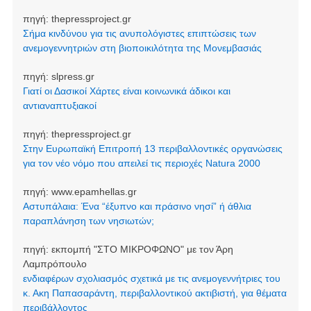
πηγή:
thepressproject.gr
Σήμα κινδύνου για τις ανυπολόγιστες επιπτώσεις των
ανεμογεννητριών στη βιοποικιλότητα της Μονεμβασιάς
πηγή:
slpress.gr
Γιατί οι Δασικοί Χάρτες είναι κοινωνικά άδικοι και
αντιαναπτυξιακοί
πηγή:
thepressproject.gr
Στην Ευρωπαϊκή Επιτροπή 13 περιβαλλοντικές οργανώσεις
για τον νέο νόμο που απειλεί τις περιοχές Natura 2000
πηγή:
www.epamhellas.gr
Αστυπάλαια: Ένα “έξυπνο και πράσινο νησί” ή άθλια
παραπλάνηση των νησιωτών;
πηγή:
εκπομπή "ΣΤΟ ΜΙΚΡΟΦΩΝΟ" με τον Άρη
Λαμπρόπουλο
ενδιαφέρων σχολιασμός σχετικά με τις ανεμογεννήτριες του
κ. Ακη Παπασαράντη, περιβαλλοντικού ακτιβιστή, για θέματα
περιβάλλοντος