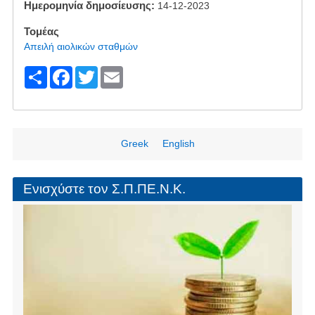
Ημερομηνία δημοσίευσης
14-12-2023
Τομέας
Απειλή αιολικών σταθμών
S
F
T
E
h
a
wi
m
ar
c
tt
ail
e
e
er
Greek
English
b
o
Ενισχύστε τον Σ.Π.ΠΕ.Ν.Κ.
o
k