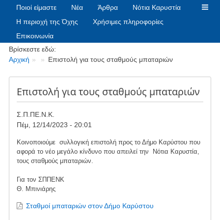
Ποιοί είμαστε
Νέα
Άρθρα
Νότια Καρυστία
Η περιοχή της Όχης
Χρήσιμες πληροφορίες
Επικοινωνία
Breadcrumbs
Βρίσκεστε εδώ:
Αρχική
Επιστολή για τους σταθμούς μπαταριών
Επιστολή για τους σταθμούς μπαταριών
Σ.Π.ΠΕ.Ν.Κ.
Πέμ, 12/14/2023 - 20:01
Κοινοποιούμε συλλογική επιστολή προς το Δήμο Καρύστου που
αφορά το νέο μεγάλο κίνδυνο που απειλεί την Νότια Καρυστία,
τους σταθμούς μπαταριών.
Για τον ΣΠΠΕΝΚ
Θ. Μπινιάρης
Σταθμοί μπαταριών στον Δήμο Καρύστου