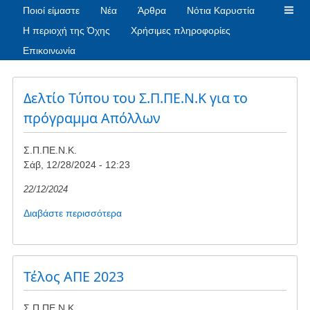
Ποιοί είμαστε
Νέα
Άρθρα
Νότια Καρυστία
Η περιοχή της Όχης
Χρήσιμες πληροφορίες
Επικοινωνία
Δελτίο Τύπου του Σ.Π.ΠΕ.Ν.Κ για το
πρόγραμμα Απόλλων
Σ.Π.ΠΕ.Ν.Κ.
Σάβ, 12/28/2024 - 12:23
22/12/2024
Διαβάστε περισσότερα
για
το
Δελτίο
Τύπου
του
Τέλος ΑΠΕ 2023
Σ.Π.ΠΕ.Ν.Κ
για
Σ.Π.ΠΕ.Ν.Κ.