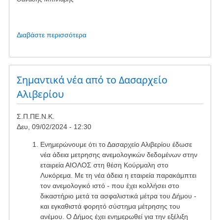
Διαβάστε περισσότερα
για
το
Διαμαρτυρία
-
Χαλκίδα
Σημαντικά νέα από το Δασαρχείο
23/11
Αλιβερίου
Σ.Π.ΠΕ.Ν.Κ.
Δευ, 09/02/2024 - 12:30
Ενημερώνουμε ότι το Δασαρχείο Αλιβερίου έδωσε
νέα άδεια μετρησης ανεμολογικών δεδομένων στην
εταιρεία ΑΙΟΛΟΣ στη θέση Κούρμαλη στο
Λυκόρεμα. Με τη νέα άδεια η εταιρεία παρακάμπτει
τον ανεμολογικό ιστό - που έχει κολλήσει στο
δικαστήριο μετά τα ασφαλιστικά μέτρα του Δήμου -
και εγκαθιστά φορητό σύστημα μέτρησης του
ανέμου. Ο Δήμος έχει ενημερωθεί για την εξέλιξη