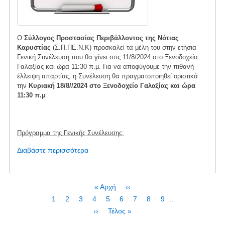
Ο
Σύλλογος Προστασίας Περιβάλλοντος της Νότιας
Καρυστίας
(Σ.Π.ΠΕ.Ν.Κ) προσκαλεί τα μέλη του στην ετήσια
Γενική Συνέλευση που θα γίνει στις 11/8/2024 στο Ξενοδοχείο
Γαλαξίας και ώρα 11:30 π.μ. Για να αποφύγουμε την πιθανή
έλλειψη απαρτίας, η Συνέλευση θα πραγματοποιηθεί οριστικά
την
Κυριακή 18/8//2024 στο Ξενοδοχείο Γαλαξίας και ώρα
11:30 π.μ
Πρόγραμμα της Γενικής Συνέλευσης:
Διαβάστε περισσότερα
για
το
Γενική
Συνέλευση
Σελιδοποίηση
First
« Αρχή
Προηγούμενη
‹‹
ΣΠΠΕΝΚ
page
σελίδα
Page
1
Τρέχουσα
2
Page
3
Page
4
Page
5
Page
6
Page
7
Page
8
Page
9
…
Κυριακή
σελίδα
Next
››
Last
Τέλος »
18/8,
page
page
Ξεν.