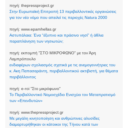
πηγή:
thepressproject.gr
Στην Ευρωπαϊκή Επιτροπή 13 περιβαλλοντικές οργανώσεις
για τον νέο νόμο που απειλεί τις περιοχές Natura 2000
πηγή:
www.epamhellas.gr
Αστυπάλαια: Ένα “έξυπνο και πράσινο νησί” ή άθλια
παραπλάνηση των νησιωτών;
πηγή:
εκπομπή "ΣΤΟ ΜΙΚΡΟΦΩΝΟ" με τον Άρη
Λαμπρόπουλο
ενδιαφέρων σχολιασμός σχετικά με τις ανεμογεννήτριες του
κ. Ακη Παπασαράντη, περιβαλλοντικού ακτιβιστή, για θέματα
περιβάλλοντος
πηγή:
e-roi "Στο μικρόφωνο"
Το Περιβαλλοντικό Νομοσχέδιο Ενισχύει τον Μεταπρατισμό
των «Επενδυτών»
πηγή:
www.thepressproject.gr
Με μεγάλη κινητοποίηση και ανθρώπινες αλυσίδες
διαμαρτυρήθηκαν οι κάτοικοι της Τήνου κατά των