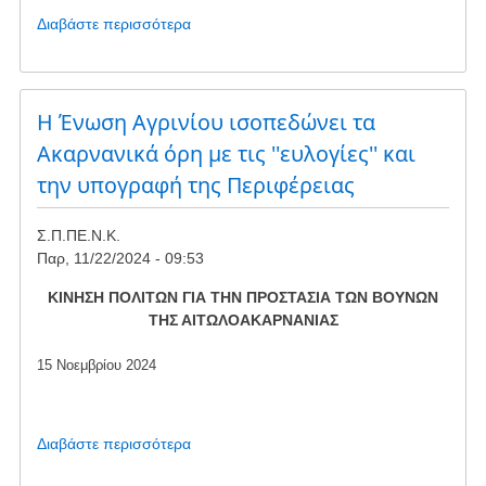
Διαβάστε περισσότερα
για
το
Ανοικτή
επιστολή
προς
Η Ένωση Αγρινίου ισοπεδώνει τα
τους
Ακαρνανικά όρη με τις ''ευλογίες'' και
Δημοτικούς
την υπογραφή της Περιφέρειας
Συμβούλους
για
συνυπογραφή
Σ.Π.ΠΕ.Ν.Κ.
Παρ, 11/22/2024 - 09:53
ΚΙΝΗΣΗ ΠΟΛΙΤΩΝ ΓΙΑ ΤΗΝ ΠΡΟΣΤΑΣΙΑ ΤΩΝ ΒΟΥΝΩΝ
ΤΗΣ ΑΙΤΩΛΟΑΚΑΡΝΑΝΙΑΣ
15 Νοεμβρίου 2024
Διαβάστε περισσότερα
για
το