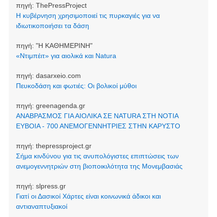
πηγή:
ThePressProject
Η κυβέρνηση χρησιμοποιεί τις πυρκαγιές για να
ιδιωτικοποιήσει τα δάση
πηγή:
"Η ΚΑΘΗΜΕΡΙΝΗ"
«Ντιμπέιτ» για αιολικά και Natura
πηγή:
dasarxeio.com
Πευκοδάση και φωτιές: Οι βολικοί μύθοι
πηγή:
greenagenda.gr
ΑΝΑΒΡΑΣΜΟΣ ΓΙΑ ΑΙΟΛΙΚΑ ΣΕ NATURA ΣΤΗ ΝΟΤΙΑ
ΕΥΒΟΙΑ - 700 ΑΝΕΜΟΓΕΝΝΗΤΡΙΕΣ ΣΤΗΝ ΚΑΡΥΣΤΟ
πηγή:
thepressproject.gr
Σήμα κινδύνου για τις ανυπολόγιστες επιπτώσεις των
ανεμογεννητριών στη βιοποικιλότητα της Μονεμβασιάς
πηγή:
slpress.gr
Γιατί οι Δασικοί Χάρτες είναι κοινωνικά άδικοι και
αντιαναπτυξιακοί