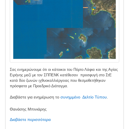
λαό
και
το
περιβάλλον
στην
περιοχή
μας
Σας ενημερώνουμε ότι οι κάτοικοι του Πόρτο Λάφια και της Αγίας
Ειρήνης μαζί με τον ΣΠΠΕΝΚ κατέθεσαν προσφυγή στο ΣτΕ
κατά δύο ζωνών ιχθυοκαλλιέργειας που θεσμοθετήθηκαν
πρόσφατα με Προεδρικό Διάταγμα.
Διαβάστε για ενημέρωση το
συνημμένο Δελτίο Τύπου
.
Θανάσης Μπινιάρης
Διαβάστε περισσότερα
για
το