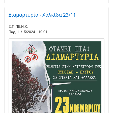
Δελτίο
Τύπου
για
Διαμαρτυρία - Χαλκίδα 23/11
προσφυγή
-
Σ.Π.ΠΕ.Ν.Κ.
Πόρτο
Παρ, 11/15/2024 - 10:01
Λάφια
/
Image
Αγία
Ειρήνη