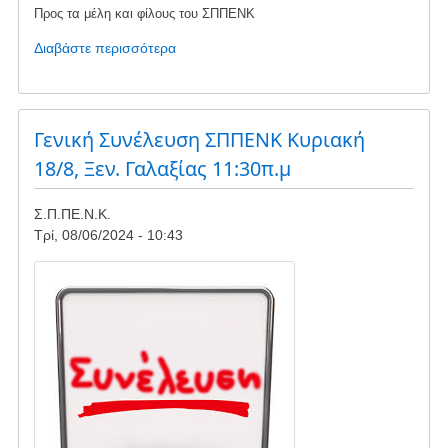
Προς τα μέλη και φίλους του ΣΠΠΕΝΚ
Διαβάστε περισσότερα
για
το
Διαβούλευση
για
νέους
Γενική Συνέλευση ΣΠΠΕΝΚ Κυριακή
Αιολ.
18/8, Ξεν. Γαλαξίας 11:30π.μ
Σταθμούς
-
Σ.Π.ΠΕ.Ν.Κ.
ΕΠΕΙΓΟΝ
Τρί, 08/06/2024 - 10:43
Image