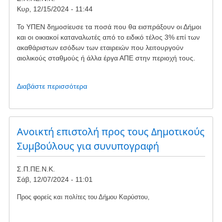
το
Κυρ, 12/15/2024 - 11:44
πρόγραμμα
Απόλλων
Το ΥΠΕΝ δημοσίευσε τα ποσά που θα εισπράξουν οι Δήμοι
και οι οικιακοί καταναλωτές από το ειδικό τέλος 3% επί των
ακαθάριστων εσόδων των εταιρειών που λειτουργούν
αιολικούς σταθμούς ή άλλα έργα ΑΠΕ στην περιοχή τους.
Διαβάστε περισσότερα
για
το
Τέλος
ΑΠΕ
2023
Ανοικτή επιστολή προς τους Δημοτικούς
Συμβούλους για συνυπογραφή
Σ.Π.ΠΕ.Ν.Κ.
Σάβ, 12/07/2024 - 11:01
Προς φορείς και πολίτες του Δήμου Καρύστου,