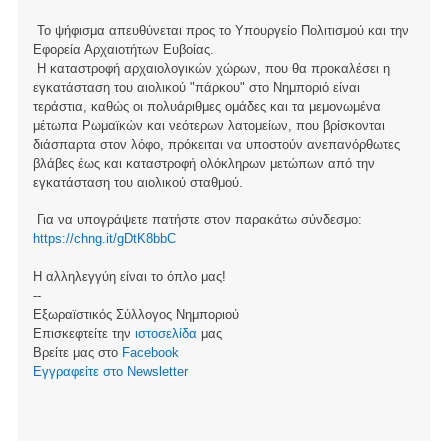
Το ψήφισμα απευθύνεται προς το Υπουργείο Πολιτισμού και την
Εφορεία Αρχαιοτήτων Ευβοίας.
Η καταστροφή αρχαιολογικών χώρων, που θα προκαλέσει η
εγκατάσταση του αιολικού "πάρκου" στο Νημποριό είναι
τεράστια, καθώς οι πολυάριθμες ομάδες και τα μεμονωμένα
μέτωπα Ρωμαϊκών και νεότερων λατομείων, που βρίσκονται
διάσπαρτα στον λόφο, πρόκειται να υποστούν ανεπανόρθωτες
βλάβες έως και καταστροφή ολόκληρων μετώπων από την
εγκατάσταση του αιολικού σταθμού.
Για να υπογράψετε πατήστε στον παρακάτω σύνδεσμο:
https://chng.it/gDtK8bbC
Η αλληλεγγύη είναι το όπλο μας!
--
Εξωραϊστικός Σύλλογος Νημποριού
Επισκεφτείτε την
ιστοσελίδα
μας
Βρείτε μας στο
Facebook
Eγγραφείτε στο Newsletter