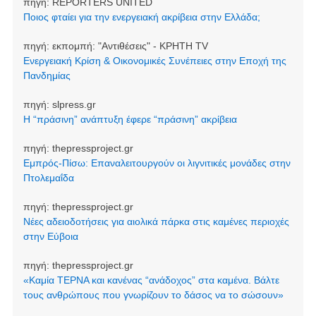
πηγή:
REPORTERS UNITED
Ποιος φταίει για την ενεργειακή ακρίβεια στην Ελλάδα;
πηγή:
εκπομπή: "Αντιθέσεις" - ΚΡΗΤΗ TV
Ενεργειακή Κρίση & Οικονομικές Συνέπειες στην Εποχή της
Πανδημίας
πηγή:
slpress.gr
Η “πράσινη” ανάπτυξη έφερε “πράσινη” ακρίβεια
πηγή:
thepressproject.gr
Εμπρός-Πίσω: Επαναλειτουργούν οι λιγνιτικές μονάδες στην
Πτολεμαΐδα
πηγή:
thepressproject.gr
Νέες αδειοδοτήσεις για αιολικά πάρκα στις καμένες περιοχές
στην Εύβοια
πηγή:
thepressproject.gr
«Καμία ΤΕΡΝΑ και κανένας “ανάδοχος” στα καμένα. Βάλτε
τους ανθρώπους που γνωρίζουν το δάσος να το σώσουν»