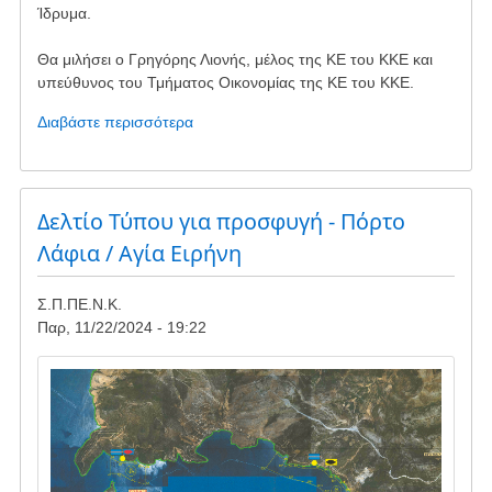
Ίδρυμα.
Θα μιλήσει ο Γρηγόρης Λιονής, μέλος της ΚΕ του ΚΚΕ και
υπεύθυνος του Τμήματος Οικονομίας της ΚΕ του ΚΚΕ.
Διαβάστε περισσότερα
για
το
Εκδήλωση
του
ΚΚΕ
Δελτίο Τύπου για προσφυγή - Πόρτο
στην
Λάφια / Αγία Ειρήνη
Κάρυστο
με
Σ.Π.ΠΕ.Ν.Κ.
θέμα
Παρ, 11/22/2024 - 19:22
την
"πράσινη
Image
μετάβαση"
και
τις
συνέπειες
για
το