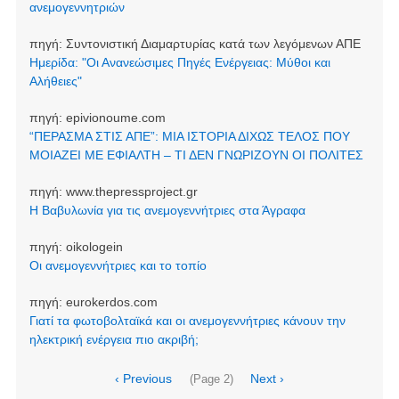
ανεμογεννητριών
πηγή:
Συντονιστική Διαμαρτυρίας κατά των λεγόμενων ΑΠΕ
Ημερίδα: "Οι Ανανεώσιμες Πηγές Ενέργειας: Μύθοι και
Αλήθειες"
πηγή:
epivionoume.com
“ΠΕΡΑΣΜΑ ΣΤΙΣ ΑΠΕ”: ΜΙΑ ΙΣΤΟΡΙΑ ΔΙΧΩΣ ΤΕΛΟΣ ΠΟΥ
ΜΟΙΑΖΕΙ ΜΕ ΕΦΙΑΛΤΗ – ΤΙ ΔΕΝ ΓΝΩΡΙΖΟΥΝ ΟΙ ΠΟΛΙΤΕΣ
πηγή:
www.thepressproject.gr
Η Βαβυλωνία για τις ανεμογεννήτριες στα Άγραφα
πηγή:
oikologein
Οι ανεμογεννήτριες και το τοπίο
πηγή:
eurokerdos.com
Γιατί τα φωτοβολταϊκά και οι ανεμογεννήτριες κάνουν την
ηλεκτρική ενέργεια πιο ακριβή;
Σελιδοποίηση
Προηγούμενη
‹ Previous
Next
Next ›
(Page 2)
σελίδα
page