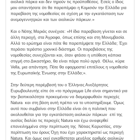
αιολικά πάρκα και δεν τηρούν τις προϋποθέσεις. Εσείς ο ίδιος
μου απαντήσατε ότι θα παραπέμψει η Κομισιόν την Ελλάδα για
παραβίαση της νομοθεσίας σε σχέση με την εγκατάσταση των
ανεμογεννητριών και των αιολικών πάρκων.»
Και ο Νότης Μαριάς συνέχισε: «Η ίδια παραβίαση γίνεται και σε
άλλη περιοχή, στα Άγραφα, όπως επίσης και στη Μονεμβασία.
Αλλά το ερώτημα είναι πότε θα παραπέμψετε την Ελλάδα; Έχει
περάσει τεράστιο χρονικό διάστημα. Οι παραβιάσεις της
νομοθεσίας συνεχίζονται και, όταν φτάσει η υπόθεση κάποια
στιγμή στο Δικαστήριο, θα είναι πάρα πολύ αργά. Θέλω, κύριε
Vella, μια απάντηση. Πότε θα εφαρμοστεί επιτέλους η νομοθεσία
της Ευρωπαϊκής Ένωσης στην Ελλάδα;».
Στην δεύτερη παρέμβασή του ο Έλληνας Ανεξάρτητος
Ευρωβουλευτής είπε ότι «το πρόγραμμα Life είναι σημαντικό για
την βιοπικοιλότητα προκειμένου να διαμορφωθούν περιοχές
Natura και στη βάση αυτή πρέπει να το υποστηρίξουμε. Όμως
αυτό που συμβαίνει στην Ελλάδα είναι ότι η πολιτική που
ακολουθείται για την εγκατάσταση αιολικών πάρκων επί της
ουσίας διαλύει τις περιοχές Natura και έχω αναφερθεί
επανειλημμένα στην περίπτωση της Νότιας Καρυστίας, στην
περίπτωση του όρους Όχη που έχει χαρακτηριστεί ως περιοχή
Natura. Και όμως εκεί εγκαθίσταται μεγάλος αριθμός αιολικών