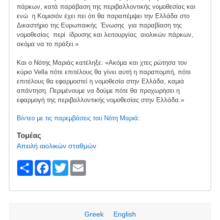
πάρκων, κατά παράβαση της περιβαλλοντικής νομοθεσίας και
ενώ η Κομισιόν έχει πει ότι θα παραπέμψει την Ελλάδα στο
Δικαστήριο της Ευρωπαικής Ένωσης για παραβίαση της
νομοθεσίας περί ίδρυσης και λειτουργίας αιολικών πάρκων,
ακόμα να το πράξει.»
Και ο Νότης Μαριάς κατέληξε: «Ακόμα και χτες ρώτησα τον
κύριο Vella πότε επιτέλους θα γίνει αυτή η παραπομπή, πότε
επιτέλους θα εφαρμοστεί η νομοθεσία στην Ελλάδα, καμιά
απάντηση. Περιμένουμε να δούμε πότε θα προχωρήσει η
εφαρμογή της περιβαλλοντικής νομοθεσίας στην Ελλάδα.»
Βίντεο με τις παρεμβάσεις του Νότη Μαριά
:
Τομέας
Απειλή αιολικών σταθμών
S
F
T
E
h
a
wi
m
ar
c
tt
ail
e
e
er
Greek
English