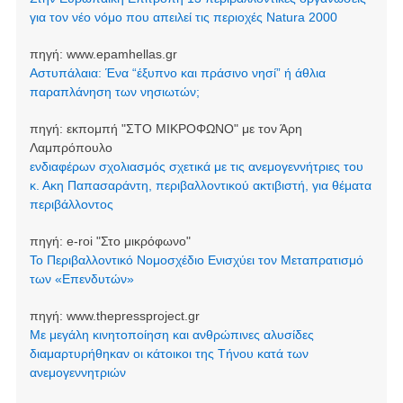
για τον νέο νόμο που απειλεί τις περιοχές Natura 2000
πηγή:
www.epamhellas.gr
Αστυπάλαια: Ένα “έξυπνο και πράσινο νησί” ή άθλια
παραπλάνηση των νησιωτών;
πηγή:
εκπομπή "ΣΤΟ ΜΙΚΡΟΦΩΝΟ" με τον Άρη
Λαμπρόπουλο
ενδιαφέρων σχολιασμός σχετικά με τις ανεμογεννήτριες του
κ. Ακη Παπασαράντη, περιβαλλοντικού ακτιβιστή, για θέματα
περιβάλλοντος
πηγή:
e-roi "Στο μικρόφωνο"
Το Περιβαλλοντικό Νομοσχέδιο Ενισχύει τον Μεταπρατισμό
των «Επενδυτών»
πηγή:
www.thepressproject.gr
Με μεγάλη κινητοποίηση και ανθρώπινες αλυσίδες
διαμαρτυρήθηκαν οι κάτοικοι της Τήνου κατά των
ανεμογεννητριών