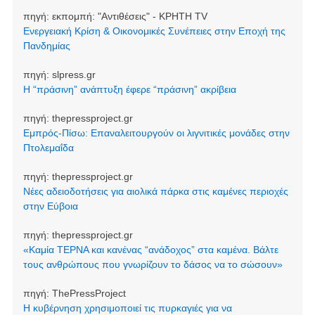
πηγή:
εκπομπή: "Αντιθέσεις" - ΚΡΗΤΗ TV
Ενεργειακή Κρίση & Οικονομικές Συνέπειες στην Εποχή της
Πανδημίας
πηγή:
slpress.gr
Η “πράσινη” ανάπτυξη έφερε “πράσινη” ακρίβεια
πηγή:
thepressproject.gr
Εμπρός-Πίσω: Επαναλειτουργούν οι λιγνιτικές μονάδες στην
Πτολεμαΐδα
πηγή:
thepressproject.gr
Νέες αδειοδοτήσεις για αιολικά πάρκα στις καμένες περιοχές
στην Εύβοια
πηγή:
thepressproject.gr
«Καμία ΤΕΡΝΑ και κανένας “ανάδοχος” στα καμένα. Βάλτε
τους ανθρώπους που γνωρίζουν το δάσος να το σώσουν»
πηγή:
ThePressProject
Η κυβέρνηση χρησιμοποιεί τις πυρκαγιές για να