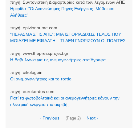
πηγή:
Συντονιστική Διαμαρτυρίας κατά των λεγόμενων ΑΠΕ
Ημερίδα: "Οι Ανανεώσιμες Πηγές Ενέργειας: Μύθοι και
Αλήθειες"
πηγή:
epivionoume.com
“ΠΕΡΑΣΜΑ ΣΤΙΣ ΑΠΕ”: ΜΙΑ ΙΣΤΟΡΙΑ ΔΙΧΩΣ ΤΕΛΟΣ ΠΟΥ
ΜΟΙΑΖΕΙ ΜΕ ΕΦΙΑΛΤΗ – ΤΙ ΔΕΝ ΓΝΩΡΙΖΟΥΝ ΟΙ ΠΟΛΙΤΕΣ
πηγή:
www.thepressproject.gr
Η Βαβυλωνία για τις ανεμογεννήτριες στα Άγραφα
πηγή:
oikologein
Οι ανεμογεννήτριες και το τοπίο
πηγή:
eurokerdos.com
Γιατί τα φωτοβολταϊκά και οι ανεμογεννήτριες κάνουν την
ηλεκτρική ενέργεια πιο ακριβή;
Σελιδοποίηση
Προηγούμενη
‹ Previous
Next
Next ›
(Page 2)
σελίδα
page