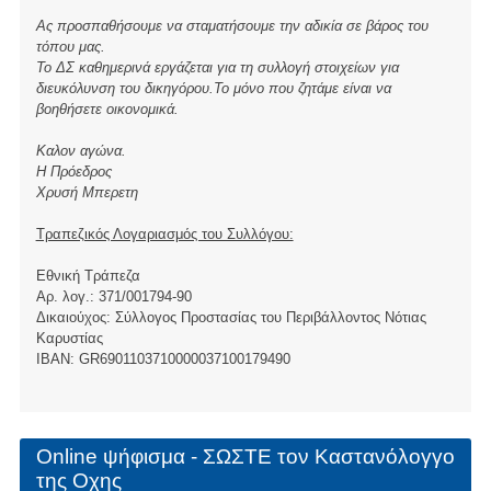
Ας προσπαθήσουμε να σταματήσουμε την αδικία σε βάρος του
τόπου μας.
Το ΔΣ καθημερινά εργάζεται για τη συλλογή στοιχείων για
διευκόλυνση του δικηγόρου.Το μόνο που ζητάμε είναι να
βοηθήσετε οικονομικά.
Καλον αγώνα.
Η Πρόεδρος
Χρυσή Μπερετη
Τραπεζικός Λογαριασμός του Συλλόγου:
Εθνική Τράπεζα
Αρ. λογ.: 371/001794-90
Δικαιούχος: Σύλλογος Προστασίας του Περιβάλλοντος Νότιας
Καρυστίας
ΙBAN: GR6901103710000037100179490
Online ψήφισμα - ΣΩΣΤΕ τον Καστανόλογγο
της Οχης