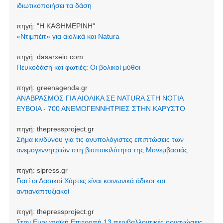
ιδιωτικοποιήσει τα δάση
πηγή:
"Η ΚΑΘΗΜΕΡΙΝΗ"
«Ντιμπέιτ» για αιολικά και Natura
πηγή:
dasarxeio.com
Πευκοδάση και φωτιές: Οι βολικοί μύθοι
πηγή:
greenagenda.gr
ΑΝΑΒΡΑΣΜΟΣ ΓΙΑ ΑΙΟΛΙΚΑ ΣΕ NATURA ΣΤΗ ΝΟΤΙΑ
ΕΥΒΟΙΑ - 700 ΑΝΕΜΟΓΕΝΝΗΤΡΙΕΣ ΣΤΗΝ ΚΑΡΥΣΤΟ
πηγή:
thepressproject.gr
Σήμα κινδύνου για τις ανυπολόγιστες επιπτώσεις των
ανεμογεννητριών στη βιοποικιλότητα της Μονεμβασιάς
πηγή:
slpress.gr
Γιατί οι Δασικοί Χάρτες είναι κοινωνικά άδικοι και
αντιαναπτυξιακοί
πηγή:
thepressproject.gr
Στην Ευρωπαϊκή Επιτροπή 13 περιβαλλοντικές οργανώσεις