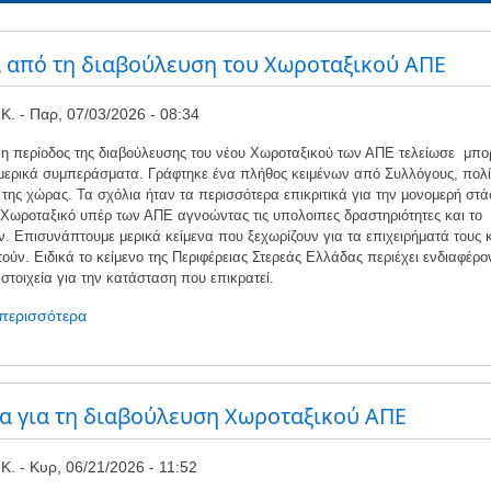
 από τη διαβούλευση του Χωροταξικού ΑΠΕ
Κ.
Παρ, 07/03/2026 - 08:34
η περίοδος της διαβούλευσης του νέου Χωροταξικού των ΑΠΕ τελείωσε μπο
μερικά συμπεράσματα. Γράφτηκε ένα πλήθος κειμένων από Συλλόγους, πολίτ
της χώρας. Τα σχόλια ήταν τα περισσότερα επικριτικά για την μονομερή στ
 Χωροταξικό υπέρ των ΑΠΕ αγνοώντας τις υπολοιπες δραστηριότητες και το
. Επισυνάπτουμε μερικά κείμενα που ξεχωρίζουν για τα επιχειρήματά τους κα
ούν. Ειδικά το κείμενο της Περιφέρειας Στερεάς Ελλάδας περιέχει ενδιαφέρο
 στοιχεία για την κατάσταση που επικρατεί.
 περισσότερα
για
το
Σχόλια
από
τη
α για τη διαβούλευση Χωροταξικού ΑΠΕ
διαβούλευση
του
Κ.
Κυρ, 06/21/2026 - 11:52
Χωροταξικού