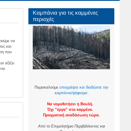
Καμπάνια για τις καμμένες
περιοχές
ρούμε να
ες και
άση που
ι αξίζει
ντα
Παρακαλούμε
υπογράψτε και διαδώστε την
καμπάνια/ψήφισμα
:
Να νομοθετήσει η Βουλή.
Όχι “έργα” στα καμμένα.
Πραγματική αναδάσωση τώρα.
Από το Επιμελητήριο Περιβάλλοντος και