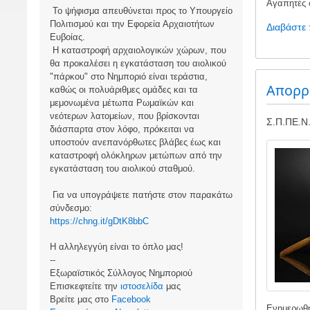
Αγαπητές φ
Το ψήφισμα απευθύνεται προς το Υπουργείο
Πολιτισμού και την Εφορεία Αρχαιοτήτων
Διαβάστε
Ευβοίας.
Η καταστροφή αρχαιολογικών χώρων, που
θα προκαλέσει η εγκατάσταση του αιολικού
"πάρκου" στο Νημποριό είναι τεράστια,
Απορρ
καθώς οι πολυάριθμες ομάδες και τα
μεμονωμένα μέτωπα Ρωμαϊκών και
νεότερων λατομείων, που βρίσκονται
Σ.Π.ΠΕ.Ν.
διάσπαρτα στον λόφο, πρόκειται να
υποστούν ανεπανόρθωτες βλάβες έως και
Image
καταστροφή ολόκληρων μετώπων από την
εγκατάσταση του αιολικού σταθμού.
Για να υπογράψετε πατήστε στον παρακάτω
σύνδεσμο:
https://chng.it/gDtK8bbC
Η αλληλεγγύη είναι το όπλο μας!
--
Εξωραϊστικός Σύλλογος Νημποριού
Επισκεφτείτε την
ιστοσελίδα
μας
Βρείτε μας στο
Facebook
Ενημερωθή