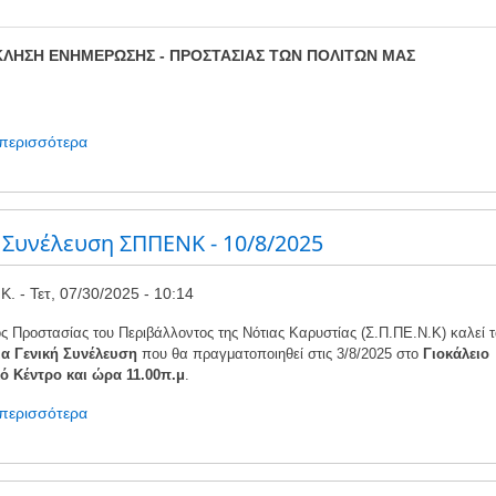
ΛΗΣΗ ΕΝΗΜΕΡΩΣΗΣ - ΠΡΟΣΤΑΣΙΑΣ ΤΩΝ ΠΟΛΙΤΩΝ ΜΑΣ
 περισσότερα
για
το
ΠΡΟΣΚΛΗΣΗ
ΕΝΗΜΕΡΩΣΗΣ
-
 Συνέλευση ΣΠΠΕΝΚ - 10/8/2025
ΠΡΟΣΤΑΣΙΑΣ
ΣΕ
Κ.
Τετ, 07/30/2025 - 10:14
ΠΕΡΙΠΤΩΣΗ
ΠΥΡΚΑΓΙΑΣ
 Προστασίας του Περιβάλλοντος της Νότιας Καρυστίας (Σ.Π.ΠΕ.Ν.Κ) καλεί τ
ια Γενική Συνέλευση
που θα πραγματοποιηθεί στις 3/8/2025 στο
Γιοκάλειο
ό Κέντρο και ώρα 11.00π.μ
.
 περισσότερα
για
το
Γενική
Συνέλευση