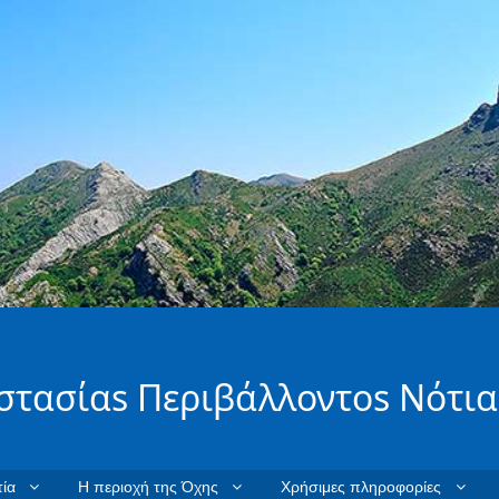
στασίαs Περιβάλλοντοs Νότια
ία
Η περιοχή της Όχης
Χρήσιμες πληροφορίες