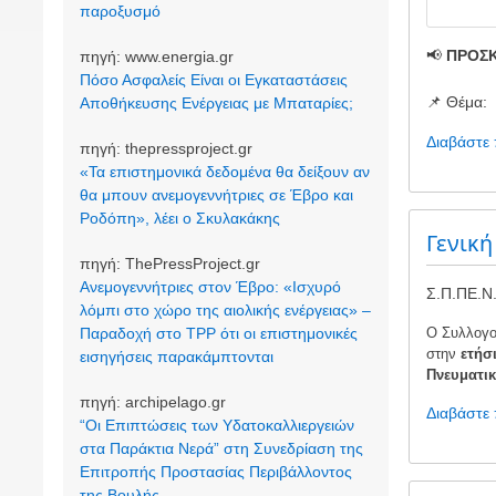
παροξυσμό
📢
ΠΡΟΣΚ
πηγή:
www.energia.gr
Πόσο Ασφαλείς Είναι οι Εγκαταστάσεις
📌 Θέμα:
Αποθήκευσης Ενέργειας με Μπαταρίες;
Διαβάστε
πηγή:
thepressproject.gr
«Τα επιστημονικά δεδομένα θα δείξουν αν
θα μπουν ανεμογεννήτριες σε Έβρο και
Ροδόπη», λέει ο Σκυλακάκης
Γενική
πηγή:
ThePressProject.gr
Ανεμογεννήτριες στον Έβρο: «Ισχυρό
Σ.Π.ΠΕ.Ν.
λόμπι στο χώρο της αιολικής ενέργειας» –
Ο Συλλογος
Παραδοχή στο TPP ότι οι επιστημονικές
στην
ετήσ
εισηγήσεις παρακάμπτονται
Πνευματικ
πηγή:
archipelago.gr
Διαβάστε
“Οι Επιπτώσεις των Υδατοκαλλιεργειών
στα Παράκτια Νερά” στη Συνεδρίαση της
Επιτροπής Προστασίας Περιβάλλοντος
της Βουλής