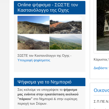
Online ψήφισμα - ΣΩΣΤΕ τον
Καστανόλογγο της Οχης
ΣΩΣΤΕ τον Καστανόλογγο της Οχης -
Κάρυστος
Υπογραφή ψηφίσματος
Διαβάστε
Ψήφισμα για το Νημποριό
Οικονο
Σας καλούμε να υπογράψετε το
ψήφισμα
μας ενάντια στην εγκατάσταση αιολικού
"πάρκου"
στο Νημποριό & στην ευρύτερη
Σ.Π.ΠΕ.Ν.
περιοχή των Στύρων.