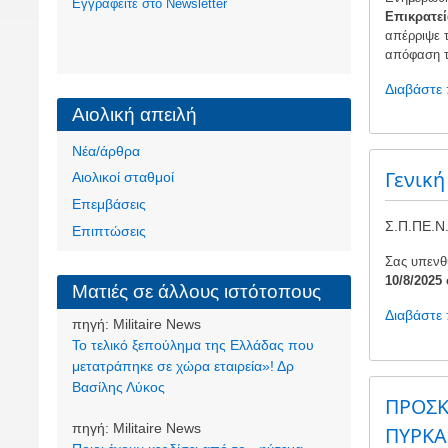
Eγγραφείτε στο Newsletter
Επικρατεί
απέρριψε 
απόφαση το
Διαβάστε
Αιολική απειλή
Νέα/άρθρα
Γενική
Αιολικοί σταθμοί
Επεμβάσεις
Σ.Π.ΠΕ.Ν.
Επιπτώσεις
Σας υπενθυ
10/8/2025
Ματιές σε άλλους ιστότοπους
Διαβάστε
πηγή:
Militaire News
Το τελικό ξεπούλημα της Ελλάδας που
μετατράπηκε σε χώρα εταιρεία»! Δρ
Βασίλης Λύκος
ΠΡΟΣΚ
πηγή:
Militaire News
ΠΥΡΚΑ