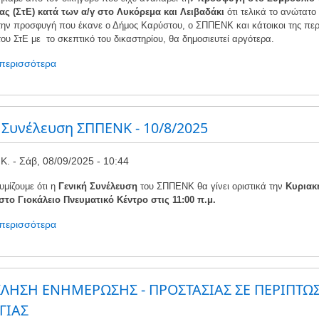
ας (ΣτΕ)
κατά των α/γ στο Λυκόρεμα και Λειβαδάκι
ότι τελικά το ανώτατο
την προσφυγή που έκανε ο Δήμος Καρύστου, ο ΣΠΠΕΝΚ και κάτοικοι της περ
υ ΣτΕ με το σκεπτικό του δικαστηρίου, θα δημοσιευτεί αργότερα.
 περισσότερα
για
το
Απορριπτική
απόφαση
του
 Συνέλευση ΣΠΠΕΝΚ - 10/8/2025
ΣτΕ
Κ.
Σάβ, 08/09/2025 - 10:44
μίζουμε ότι η
Γενική Συνέλευση
του ΣΠΠΕΝΚ θα γίνει οριστικά την
Κυρια
 στο Γιοκάλειο Πνευματικό Κέντρο στις 11:00 π.μ.
 περισσότερα
για
το
Γενική
Συνέλευση
ΣΠΠΕΝΚ
ΛΗΣΗ ΕΝΗΜΕΡΩΣΗΣ - ΠΡΟΣΤΑΣΙΑΣ ΣΕ ΠΕΡΙΠΤΩ
-
ΓΙΑΣ
10/8/2025