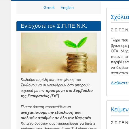
Greek
English
Σχόλια
Ενισχύστε τον Σ.Π.ΠΕ.Ν.Κ.
Σ.Π.ΠΕ.Ν.
Tώρα που 
βγάλουμε 
ΟΤΑ όλης 
παίρνει το
περιβάλλον
να διαβαστ
στατιστικά
Καλούμε τα μέλη και τους φίλους του
Διαβάστε
Συλλόγου να συνεισφέρουν όσο μπορούν,
σχετικά με την
προσφυγή στο Συμβούλιο
της Επικρατείας (ΣτΕ)
.
Γίνεται ύστατη προσπάθεια
να
Kείμεν
αναχαιτίσουμε την εξάπλωση των
αιολικών σταθμών σε όλο τον Καφηρέα
.
Σ.Π.ΠΕ.Ν.
Κατά το δυνατόν σας παρακαλούμε να βάλετε
χρήματα στον λογαριασμό του Συλλόγου ώστε