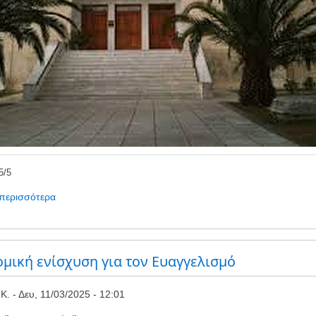
5
/
5
 περισσότερα
για
το
Πνοή
πρασίνου
στο
μική ενίσχυση για τον Ευαγγελισμό
Γιοκάλειο
Πνευματικό
Κ.
Δευ, 11/03/2025 - 12:01
Κέντρο:
μια