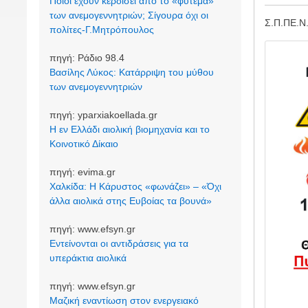
Ποιοι έχουν κερδίσει από το «φύτεμα»
των ανεμογεννητριών; Σίγουρα όχι οι
Σ.Π.ΠΕ.Ν.
πολίτες-Γ.Μητρόπουλος
Image
πηγή:
Ράδιο 98.4
Βασίλης Λύκος: Κατάρριψη του μύθου
των ανεμογεννητριών
πηγή:
yparxiakoellada.gr
Η εν Ελλάδι αιολική βιομηχανία και το
Κοινοτικό Δίκαιο
πηγή:
evima.gr
Χαλκίδα: Η Κάρυστος «φωνάζει» – «Όχι
άλλα αιολικά στης Ευβοίας τα βουνά»
πηγή:
www.efsyn.gr
Εντείνονται οι αντιδράσεις για τα
υπεράκτια αιολικά
πηγή:
www.efsyn.gr
Μαζική εναντίωση στον ενεργειακό