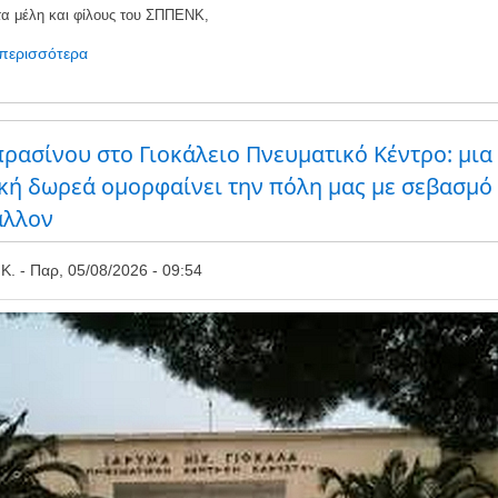
ΑΠΕ
τα μέλη και φίλους του ΣΠΠΕΝΚ,
 περισσότερα
για
το
Kείμενα
για
τη
ρασίνου στο Γιοκάλειο Πνευματικό Κέντρο: μια
διαβούλευση
κή δωρεά ομορφαίνει την πόλη μας με σεβασμό
Χωροταξικού
άλλον
ΑΠΕ
Κ.
Παρ, 05/08/2026 - 09:54