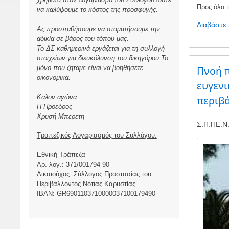
Προς όλα 
να καλύψουμε το κόστος της προσφυγής.
Διαβάστε
Ας προσπαθήσουμε να σταματήσουμε την
αδικία σε βάρος του τόπου μας.
Το ΔΣ καθημερινά εργάζεται για τη συλλογή
στοιχείων για διευκόλυνση του δικηγόρου.Το
μόνο που ζητάμε είναι να βοηθήσετε
Πνοή π
οικονομικά.
ευγενι
Καλον αγώνα.
περιβ
Η Πρόεδρος
Χρυσή Μπερετη
Σ.Π.ΠΕ.Ν.
Τραπεζικός Λογαριασμός του Συλλόγου:
Image
Εθνική Τράπεζα
Αρ. λογ.: 371/001794-90
Δικαιούχος: Σύλλογος Προστασίας του
Περιβάλλοντος Νότιας Καρυστίας
ΙBAN: GR6901103710000037100179490