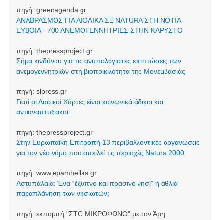
πηγή:
greenagenda.gr
ΑΝΑΒΡΑΣΜΟΣ ΓΙΑ ΑΙΟΛΙΚΑ ΣΕ NATURA ΣΤΗ ΝΟΤΙΑ
ΕΥΒΟΙΑ - 700 ΑΝΕΜΟΓΕΝΝΗΤΡΙΕΣ ΣΤΗΝ ΚΑΡΥΣΤΟ
πηγή:
thepressproject.gr
Σήμα κινδύνου για τις ανυπολόγιστες επιπτώσεις των
ανεμογεννητριών στη βιοποικιλότητα της Μονεμβασιάς
πηγή:
slpress.gr
Γιατί οι Δασικοί Χάρτες είναι κοινωνικά άδικοι και
αντιαναπτυξιακοί
πηγή:
thepressproject.gr
Στην Ευρωπαϊκή Επιτροπή 13 περιβαλλοντικές οργανώσεις
για τον νέο νόμο που απειλεί τις περιοχές Natura 2000
πηγή:
www.epamhellas.gr
Αστυπάλαια: Ένα “έξυπνο και πράσινο νησί” ή άθλια
παραπλάνηση των νησιωτών;
πηγή:
εκπομπή "ΣΤΟ ΜΙΚΡΟΦΩΝΟ" με τον Άρη