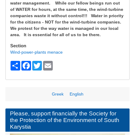
water management.
While our fellow beings run out
of WATER for hours, at the same time, the wind-turbine
companies waste it without control!!!
Water in priority
for the citizens - NOT for the wind-turbine companies.
We protest for the way water is managed in our local
area.
It is essential for all of us to be there.
Section
Wind-power-plants menace
S
F
T
E
h
a
wi
m
ar
c
tt
ail
e
e
er
Greek
English
b
o
Please, support financially the Society for
the Protection of the Environment of South
o
Karystia
k