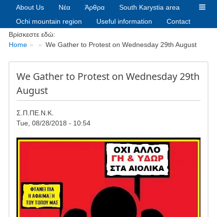
About Us
Νέα
Άρθρα
South Karystia area
Ochi mountain region
Useful information
Contact
Breadcrumbs
Βρίσκεστε εδώ:
Home
We Gather to Protest on Wednesday 29th August
We Gather to Protest on Wednesday 29th
August
Σ.Π.ΠΕ.Ν.Κ.
Tue, 08/28/2018 - 10:54