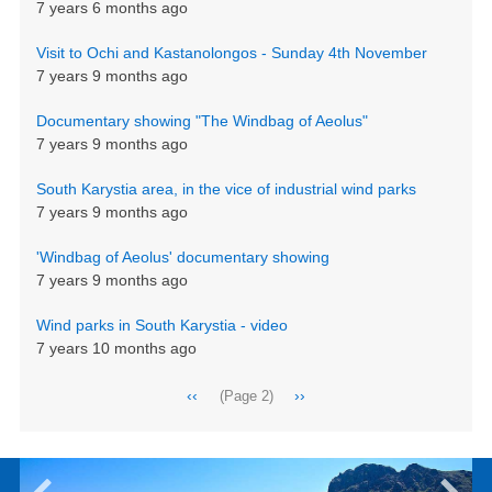
7 years 6 months ago
Visit to Ochi and Kastanolongos - Sunday 4th November
7 years 9 months ago
Documentary showing "The Windbag of Aeolus"
7 years 9 months ago
South Karystia area, in the vice of industrial wind parks
7 years 9 months ago
'Windbag of Aeolus' documentary showing
7 years 9 months ago
Wind parks in South Karystia - video
7 years 10 months ago
Pagination
Previous
‹‹
Next
››
(Page 2)
page
page