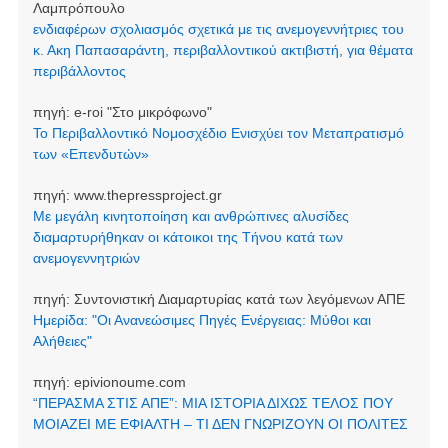
Λαμπρόπουλο
ενδιαφέρων σχολιασμός σχετικά με τις ανεμογεννήτριες του
κ. Ακη Παπασαράντη, περιβαλλοντικού ακτιβιστή, για θέματα
περιβάλλοντος
πηγή:
e-roi "Στο μικρόφωνο"
Το Περιβαλλοντικό Νομοσχέδιο Ενισχύει τον Μεταπρατισμό
των «Επενδυτών»
πηγή:
www.thepressproject.gr
Με μεγάλη κινητοποίηση και ανθρώπινες αλυσίδες
διαμαρτυρήθηκαν οι κάτοικοι της Τήνου κατά των
ανεμογεννητριών
πηγή:
Συντονιστική Διαμαρτυρίας κατά των λεγόμενων ΑΠΕ
Ημερίδα: "Οι Ανανεώσιμες Πηγές Ενέργειας: Μύθοι και
Αλήθειες"
πηγή:
epivionoume.com
“ΠΕΡΑΣΜΑ ΣΤΙΣ ΑΠΕ”: ΜΙΑ ΙΣΤΟΡΙΑ ΔΙΧΩΣ ΤΕΛΟΣ ΠΟΥ
ΜΟΙΑΖΕΙ ΜΕ ΕΦΙΑΛΤΗ – ΤΙ ΔΕΝ ΓΝΩΡΙΖΟΥΝ ΟΙ ΠΟΛΙΤΕΣ