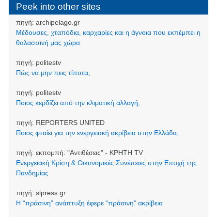
Peek into other sites
πηγή:
archipelago.gr
Μέδουσες, χταπόδια, καρχαρίες και η άγνοια που εκπέμπει η
θαλασσινή μας χώρα
πηγή:
politestv
Πώς να μην πεις τίποτα;
πηγή:
politestv
Ποιος κερδίζει από την κλιματική αλλαγή;
πηγή:
REPORTERS UNITED
Ποιος φταίει για την ενεργειακή ακρίβεια στην Ελλάδα;
πηγή:
εκπομπή: "Αντιθέσεις" - ΚΡΗΤΗ TV
Ενεργειακή Κρίση & Οικονομικές Συνέπειες στην Εποχή της
Πανδημίας
πηγή:
slpress.gr
Η “πράσινη” ανάπτυξη έφερε “πράσινη” ακρίβεια