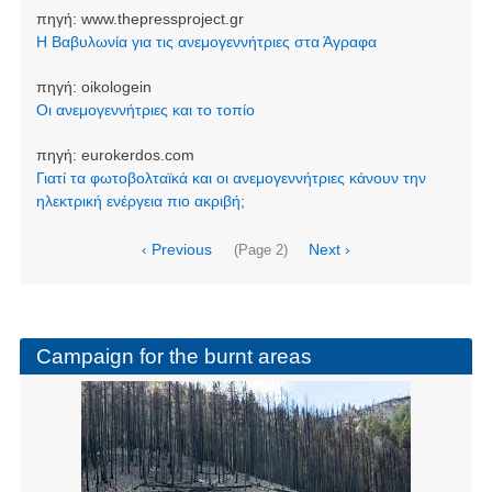
πηγή:
www.thepressproject.gr
Η Βαβυλωνία για τις ανεμογεννήτριες στα Άγραφα
πηγή:
oikologein
Οι ανεμογεννήτριες και το τοπίο
πηγή:
eurokerdos.com
Γιατί τα φωτοβολταϊκά και οι ανεμογεννήτριες κάνουν την
ηλεκτρική ενέργεια πιο ακριβή;
Pagination
Previous
‹ Previous
Next
Next ›
(Page 2)
page
page
Campaign for the burnt areas