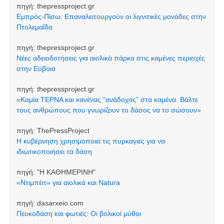
πηγή:
thepressproject.gr
Εμπρός-Πίσω: Επαναλειτουργούν οι λιγνιτικές μονάδες στην
Πτολεμαΐδα
πηγή:
thepressproject.gr
Νέες αδειοδοτήσεις για αιολικά πάρκα στις καμένες περιοχές
στην Εύβοια
πηγή:
thepressproject.gr
«Καμία ΤΕΡΝΑ και κανένας “ανάδοχος” στα καμένα. Βάλτε
τους ανθρώπους που γνωρίζουν το δάσος να το σώσουν»
πηγή:
ThePressProject
Η κυβέρνηση χρησιμοποιεί τις πυρκαγιές για να
ιδιωτικοποιήσει τα δάση
πηγή:
"Η ΚΑΘΗΜΕΡΙΝΗ"
«Ντιμπέιτ» για αιολικά και Natura
πηγή:
dasarxeio.com
Πευκοδάση και φωτιές: Οι βολικοί μύθοι