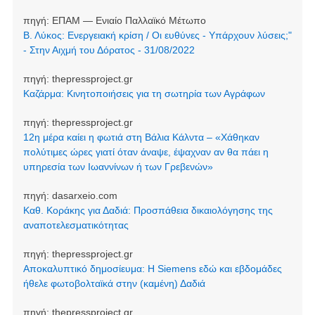
πηγή:
ΕΠΑΜ — Ενιαίο Παλλαϊκό Μέτωπο
Β. Λύκος: Ενεργειακή κρίση / Οι ευθύνες - Υπάρχουν λύσεις;"
- Στην Αιχμή του Δόρατος - 31/08/2022
πηγή:
thepressproject.gr
Καζάρμα: Κινητοποιήσεις για τη σωτηρία των Αγράφων
πηγή:
thepressproject.gr
12η μέρα καίει η φωτιά στη Βάλια Κάλντα – «Χάθηκαν
πολύτιμες ώρες γιατί όταν άναψε, έψαχναν αν θα πάει η
υπηρεσία των Ιωαννίνων ή των Γρεβενών»
πηγή:
dasarxeio.com
Καθ. Κοράκης για Δαδιά: Προσπάθεια δικαιολόγησης της
αναποτελεσματικότητας
πηγή:
thepressproject.gr
Αποκαλυπτικό δημοσίευμα: Η Siemens εδώ και εβδομάδες
ήθελε φωτοβολταϊκά στην (καμένη) Δαδιά
πηγή:
thepressproject.gr