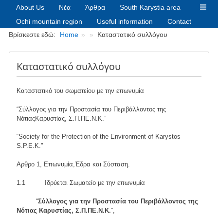
About Us
Νέα
Άρθρα
South Karystia area
Ochi mountain region
Useful information
Contact
Breadcrumbs
Βρίσκεστε εδώ:
Home
Καταστατικό συλλόγου
Καταστατικό συλλόγου
Καταστατικό του σωματείου με την επωνυμία
“Σύλλογος για την Προστασία του Περιβάλλοντος της
ΝότιαςΚαρυστίας, Σ.Π.ΠΕ.Ν.Κ.”
“Society for the Protection of the Environment of Karystos
S.P.E.K.”
Αρθρο 1, Επωνυμία,Έδρα και Σύσταση.
1.1 Ιδρύεται Σωματείο με την επωνυμία
“
Σύλλογος για την Προστασία του Περιβάλλοντος της
Νότιας Καρυστίας, Σ.Π.ΠΕ.Ν.Κ.
”,