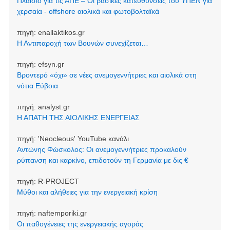
Πλαίσιο για τις ΑΠΕ – Οι βασικές κατευθύνσεις του ΥΠΕΝ για
χερσαία - offshore αιολικά και φωτοβολταϊκά
πηγή:
enallaktikos.gr
Η Αντιπαροχή των Βουνών συνεχίζεται…
πηγή:
efsyn.gr
Βροντερό «όχι» σε νέες ανεμογεννήτριες και αιολικά στη
νότια Εύβοια
πηγή:
analyst.gr
Η ΑΠΑΤΗ ΤΗΣ ΑΙΟΛΙΚΗΣ ΕΝΕΡΓΕΙΑΣ
πηγή:
'Neocleοus' YouTube κανάλι
Αντώνης Φώσκολος: Οι ανεμογεννήτριες προκαλούν
ρύπανση και καρκίνο, επιδοτούν τη Γερμανία με δις €
πηγή:
R-PROJECT
Μύθοι και αλήθειες για την ενεργειακή κρίση
πηγή:
naftemporiki.gr
Οι παθογένειες της ενεργειακής αγοράς