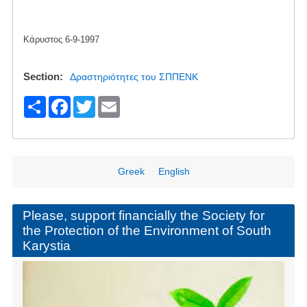
Κάρυστος 6-9-1997
Section
Δραστηριότητες του ΣΠΠΕΝΚ
S
F
T
E
h
a
wi
m
ar
c
tt
ail
e
e
er
Greek
English
b
o
Please, support financially the Society for
the Protection of the Environment of South
o
Karystia
k