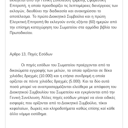
εκλέγεται από την Γενική Συνέλευση τριμελής Εφορευτική
Επιτροπή, η οποία προσδιορίζει τις λεπτομέρειες διενέργειας των
εκλογών, διευθύνει την διαδικασία και ανακηρύσσει το
αποτέλεσμα. Το πρώτο Διοικητικό Συμβούλιο και η πρώτη
Ελεγκτική Επιτροπή θα εκλεγούν εντός εξήντα (60) ημερών από
την επίσημη καταχώρηση του Σωματείου στα αρμόδια βιβλία του
Πρωτοδικείου.
Αρθρο 13, Πηγές Εσόδων
Οι πηγές εσόδων του Σωματείου προέρχονται από τα
δικαιώματα εγγραφής των μελών, τα οποία ορίζονται σε δέκα
χιλιάδες δραχμές (10.000) και η ετήσια συνδρομή η οποία
ορίζεται σε πέντε χιλιάδες δραχμές (5.000). Και τα δύο αυτά
ποσά μπορεί να αναπροσαρμόζονται ελεύθερα με απόφαση του
Διοικητικού Συμβουλίου του Σωματείου και εγκρίνονται από την
Γενική Συνέλευση. Άλλες πηγές εσόδων μπορεί να είναι ειδικές
εισφορές που ορίζονται από το Διοικητικό Συμβούλιο, τόκοι
κεφαλαίων, δωρεές και κληροδοτήματα καθώς επίσης καί κάθε
άλλο νόμιμο εισόδημα.