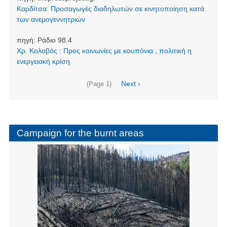
Καρδίτσα: Προσαγωγές διαδηλωτών σε κινητοποίηση κατά
των ανεμογεννητριών
πηγή:
Ράδιο 98.4
Χρ. Κολοβός : Προς κοινωνίες με κουπόνια , πολιτική η
ενεργειακή κρίση
Pagination
Next
Next ›
(Page 1)
page
Campaign for the burnt areas