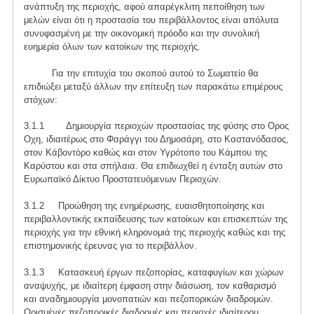
ανάπτυξη της περιοχής, αφού απαρέγκλιτη πεποίθηση των
μελών είναι ότι η προστασία του περιβάλλοντος είναι απόλυτα
συνυφασμένη με την οικονομική πρόοδο και την συνολική
ευημερία όλων των κατοίκων της περιοχής.
Για την επιτυχία του σκοπού αυτού το Σωματείο θα
επιδιώξει μεταξύ άλλων την επίτευξη των παρακάτω επιμέρους
στόχων:
3.1.1 Δημιουργία περιοχών προστασίας της φύσης στο Ορος
Οχη, ιδιαιτέρως στο Φαράγγι του Δημοσάρη, στο Καστανόδασος,
στον Κάβοντόρο καθώς και στον Υγρότοπο του Κάμπου της
Καρύστου και στα σπήλαια. Θα επιδιωχθεί η ένταξη αυτών στο
Ευρωπαϊκό Δίκτυο Προστατευόμενων Περιοχών.
3.1.2 Προώθηση της ενημέρωσης, ευαισθητοποίησης και
περιβαλλοντικής εκπαίδευσης των κατοίκων και επισκεπτών της
περιοχής για την εθνική κληρονομιά της περιοχής καθώς και της
επιστημονικής έρευνας για το περιβάλλον.
3.1.3 Κατασκευή έργων πεζοπορίας, καταφυγίων και χώρων
αναψυχής, με ιδιαίτερη έμφαση στην διάσωση, τov καθαρισμό
και αναδημιουργία μονοπατιών και πεζοπορικών διαδρομών.
Ορισμένες πεζοπορικές διαδρομές και περιοχές ιδιαίτερου