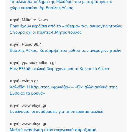
Το τελικό ξεπούλημα της Ελλάδας που μετατράπηκε σε
χώρα εταιρεία»! Δρ Βασίλης Λύκος
πηγή:
Militaire News
Ποιοι έχουν κερδίσει από το «φύτεμα» των ανεμογεννητριών;
Σίγουρα όχι οι πολίτες-Γ.Μητρόπουλος
πηγή:
Ράδιο 98.4
Βασίλης Λύκος: Κατάρριψη του μύθου των ανεμογεννητριών
πηγή:
yparxiakoellada.gr
Η εν Ελλάδι αιολική βιομηχανία και το Κοινοτικό Δίκαιο
πηγή:
evima.gr
Χαλκίδα: Η Κάρυστος «φωνάζει» – «Όχι άλλα αιολικά στης
Ευβοίας τα βουνά»
πηγή:
www.efsyn.gr
Εντείνονται οι αντιδράσεις για τα υπεράκτια αιολικά
πηγή:
www.efsyn.gr
Μαζική εναντίωση στον ενεργειακό παροξυσμό