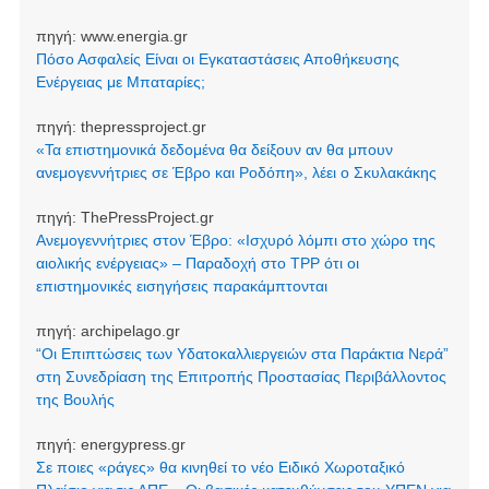
πηγή:
www.energia.gr
Πόσο Ασφαλείς Είναι οι Εγκαταστάσεις Αποθήκευσης
Ενέργειας με Μπαταρίες;
πηγή:
thepressproject.gr
«Τα επιστημονικά δεδομένα θα δείξουν αν θα μπουν
ανεμογεννήτριες σε Έβρο και Ροδόπη», λέει ο Σκυλακάκης
πηγή:
ThePressProject.gr
Ανεμογεννήτριες στον Έβρο: «Ισχυρό λόμπι στο χώρο της
αιολικής ενέργειας» – Παραδοχή στο TPP ότι οι
επιστημονικές εισηγήσεις παρακάμπτονται
πηγή:
archipelago.gr
“Οι Επιπτώσεις των Υδατοκαλλιεργειών στα Παράκτια Νερά”
στη Συνεδρίαση της Επιτροπής Προστασίας Περιβάλλοντος
της Βουλής
πηγή:
energypress.gr
Σε ποιες «ράγες» θα κινηθεί το νέο Ειδικό Χωροταξικό