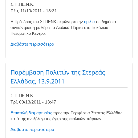
Σ.Π.ΠΕ.Ν.Κ.
της
Πέμ, 11/10/2011 - 13:31
Σοφίας
Μούτσου,
Η Πρόεδρος του ΣΠΠΕΝΚ εκφώνησε την
ομιλία
σε δημόσια
27.11.2011
συγκέντρωση με θέμα τα Αιολικά Πάρκα στο Γιοκάλειο
Πνευματικό Κέντρο.
Διαβάστε περισσότερα
για
το
Ομιλία
της
Χρυσούλας
Παρέμβαση Πολιτών της Στερεάς
Μπερέτη
Ελλάδας, 13.9.2011
στις
16.10.2011
Σ.Π.ΠΕ.Ν.Κ.
Τρί, 09/13/2011 - 13:47
Επιστολή διαμαρτυρίας
προς την Περιφέρεια Στερεάς Ελλάδας
κατά της ανεξέλεγκτης έγκρισης αιολικών πάρκων.
Διαβάστε περισσότερα
για
το