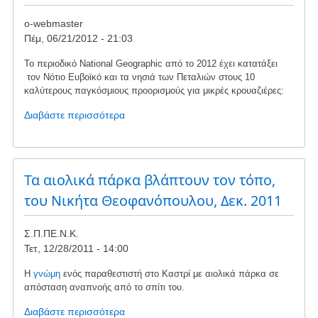
κατά
αιολικών
o-webmaster
πάρκων
Πέμ, 06/21/2012 - 21:03
στην
Νότια
Το περιοδικό National Geographic από το 2012 έχει κατατάξει
Καρυστία
τον Νότιο Ευβοϊκό και τα νησιά των Πεταλιών στους 10
και
καλύτερους παγκόσμιους προορισμούς για μικρές κρουαζιέρες:
την
Διαβάστε περισσότερα
για
Οχη
το
Η
Νότια
Εύβοια
Τα αιολικά πάρκα βλάπτουν τον τόπο,
στο
του Νικήτα Θεοφανόπουλου, Δεκ. 2011
National
Geographic
Σ.Π.ΠΕ.Ν.Κ.
Τετ, 12/28/2011 - 14:00
Η
γνώμη
ενός παραθεστιστή στο Καστρί με αιολικά πάρκα σε
απόσταση αναπνοής από το σπίτι του.
Διαβάστε περισσότερα
για