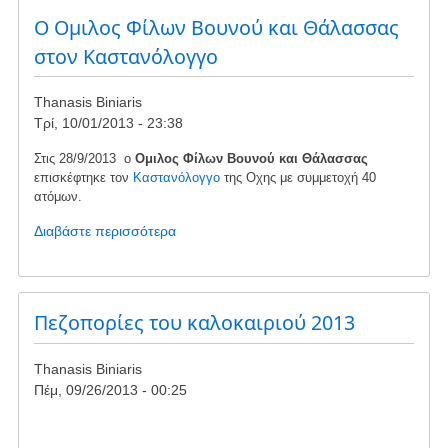
δρόμο
O Oμιλος Φίλων Βουνού και Θάλασσας
στην
στον Καστανόλογγο
κορυφή
της
Thanasis Biniaris
΄Οχης
Τρί, 10/01/2013 - 23:38
Στις 28/9/2013 ο
Ομιλος Φίλων Βουνού και
Θάλασσας
επισκέφτηκε τον
Καστανόλογγο
της Οχης με συμμετοχή 40
ατόμων.
Διαβάστε περισσότερα
για
το
O
Oμιλος
Φίλων
Πεζοπορίες του καλοκαιριού 2013
Βουνού
και
Thanasis Biniaris
Θάλασσας
Πέμ, 09/26/2013 - 00:25
στον
Καστανόλογγο