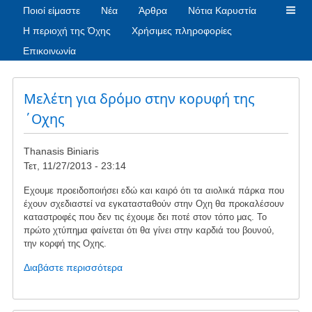
Ποιοί είμαστε
Νέα
Άρθρα
Νότια Καρυστία
Η περιοχή της Όχης
Χρήσιμες πληροφορίες
Επικοινωνία
Μελέτη για δρόμο στην κορυφή της
΄Οχης
Thanasis Biniaris
Τετ, 11/27/2013 - 23:14
Εχουμε προειδοποιήσει εδώ και καιρό ότι τα αιολικά πάρκα που
έχουν σχεδιαστεί να εγκατασταθούν στην Οχη θα προκαλέσουν
καταστροφές που δεν τις έχουμε δει ποτέ στον τόπο μας. Το
πρώτο χτύπημα φαίνεται ότι θα γίνει στην καρδιά του βουνού,
την κορφή της Οχης.
Διαβάστε περισσότερα
για
το
Μελέτη
για