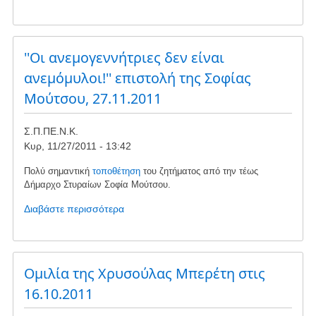
το
Τα
αιολικά
πάρκα
''Οι ανεμογεννήτριες δεν είναι
βλάπτουν
ανεμόμυλοι!'' επιστολή της Σοφίας
τον
Μούτσου, 27.11.2011
τόπο,
του
Νικήτα
Σ.Π.ΠΕ.Ν.Κ.
Θεοφανόπουλου,
Κυρ, 11/27/2011 - 13:42
Δεκ.
2011
Πολύ σημαντική
τοποθέτηση
του ζητήματος από την τέως
Δήμαρχο Στυραίων Σοφία Μούτσου.
Διαβάστε περισσότερα
για
το
''Οι
ανεμογεννήτριες
δεν
Ομιλία της Χρυσούλας Μπερέτη στις
είναι
16.10.2011
ανεμόμυλοι!''
επιστολή