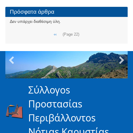
Πρόσφατα άρθρα
Δεν υπάρχει διαθέσιμη ύλη.
Σελιδοποίηση
Προηγούμενη
‹‹
(Page 22)
σελίδα
Σύλλογοs
Προστασίαs
Περιβάλλοντοs
Νότιαs Καρυστίαs