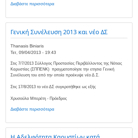
Διαβάστε περισσότερα
για
το
Πεζοπορίες
του
καλοκαιριού
Γενική Συνέλευση 2013 και νέο ΔΣ
2013
Thanasis Biniaris
Τετ, 09/04/2013 - 19:43
Στις 7/7/2013 Σύλλογος Προστασίας Περιβάλλοντος της Νότιας
Καρυστίας (ΣΠΠΕΝΚ) πραγματοποίησε την ετησια Γενική
Συνέλευση του από την οποία προέκυψε νέο Δ.Σ.
Στις 17/8/2013 το νέο ΔΣ συγκροτήθηκε ως εξής
Χρυσούλα Μπερέτη - Πρόεδρος
Διαβάστε περισσότερα
για
το
Γενική
Συνέλευση
2013
Η Αδελφότητα Καρυστίων κατά