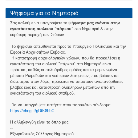
Ψήφισμα για το Νημποριό
Σας καλούμε να υπογράψετε το
ψήφισμα μας ενάντια στην
εγκατάσταση αιολικού "πάρκου"
στο Νημποριό & στην
ευρύτερη περιοχή των Στύρων.
Το ψήφισμα απευθύνεται προς το Υπουργείο Πολιτισμού και την
Εφορεία Αρχαιοτήτων Ευβοίας.
Η καταστροφή αρχαιολογικών χώρων, που θα προκαλέσει η
εγκατάσταση του αιολικού "πάρκου" στο Νημποριό είναι
τεράστια, καθώς οι πολυάριθμες ομάδες και τα μεμονωμένα
μέτωπα Ρωμαϊκών και νεότερων λατομείων, που βρίσκονται
διάσπαρτα στον λόφο, πρόκειται να υποστούν ανεπανόρθωτες
βλάβες έως και καταστροφή ολόκληρων μετώπων από την
εγκατάσταση του αιολικού σταθμού.
Για να υπογράψετε πατήστε στον παρακάτω σύνδεσμο:
https://chng.it/gDtK8bbC
Η αλληλεγγύη είναι το όπλο μας!
--
Εξωραϊστικός Σύλλογος Νημποριού