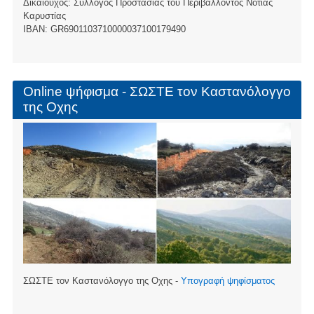
Δικαιούχος: Σύλλογος Προστασίας του Περιβάλλοντος Νότιας
Καρυστίας
ΙBAN: GR6901103710000037100179490
Online ψήφισμα - ΣΩΣΤΕ τον Καστανόλογγο
της Οχης
ΣΩΣΤΕ τον Καστανόλογγο της Οχης -
Υπογραφή ψηφίσματος