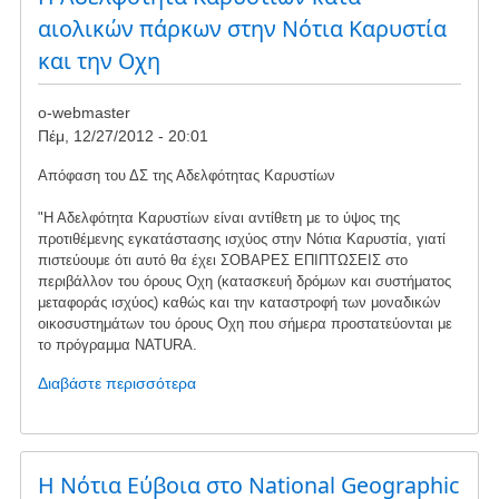
και
αιολικών πάρκων στην Νότια Καρυστία
νέο
και την Οχη
ΔΣ
o-webmaster
Πέμ, 12/27/2012 - 20:01
Απόφαση του ΔΣ της Αδελφότητας Καρυστίων
"Η Αδελφότητα Καρυστίων είναι αντίθετη με το ύψος της
προτιθέμενης εγκατάστασης ισχύος στην Νότια Καρυστία, γιατί
πιστεύουμε ότι αυτό θα έχει ΣΟΒΑΡΕΣ ΕΠΙΠΤΩΣΕΙΣ στο
περιβάλλον του όρους Οχη (κατασκευή δρόμων και συστήματος
μεταφοράς ισχύος) καθώς και την καταστροφή των μοναδικών
οικοσυστημάτων του όρους Οχη που σήμερα προστατεύονται με
το πρόγραμμα NATURA.
Διαβάστε περισσότερα
για
το
Η
Αδελφότητα
Καρυστίων
Η Νότια Εύβοια στο National Geographic