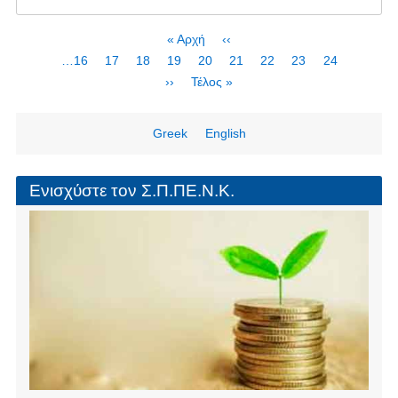
Παρέμβαση
Πολιτών
Σελιδοποίηση
First
« Αρχή
Προηγούμενη
‹‹
της
page
σελίδα
Page
…
16
Page
17
Page
18
Page
19
Page
20
Page
21
Page
22
Τρέχουσα
23
Page
24
Στερεάς
σελίδα
Next
››
Last
Τέλος »
Ελλάδας,
page
page
13.9.2011
Greek
English
Ενισχύστε τον Σ.Π.ΠΕ.Ν.Κ.