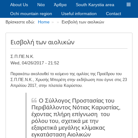
About Us
Νέα
Άρθρα
South Karystia area
Ochi mountain region
Useful information
Contact
Breadcrumbs
Βρίσκεστε εδώ:
Home
Εισβολή των αιολικών
Εισβολή των αιολικών
Σ.Π.ΠΕ.Ν.Κ.
Wed, 04/26/2017 - 21:52
Παρακάτω ακολουθεί το κείμενο της ομιλίας της Προέδρου του
Σ.Π.ΠΕ.Ν.Κ., Χρυσής Μπερέτη στην εκδήλωση που έγινε στις 23
Απριλίου 2017, στην πλατεία Καρύστου.
Ο Σύλλογος Προστασίας του
Περιβάλλοντος Νότιας Καρυστίας,
έχοντας πλήρη επίγνωση του
ρόλου του, σχετικά με την
εξαιρετικά μεγάλης κλίμακας
εγκατάσταση Αιολικών