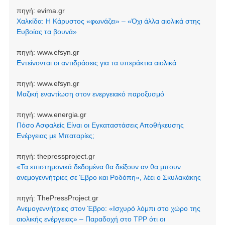
πηγή:
evima.gr
Χαλκίδα: Η Κάρυστος «φωνάζει» – «Όχι άλλα αιολικά στης
Ευβοίας τα βουνά»
πηγή:
www.efsyn.gr
Εντείνονται οι αντιδράσεις για τα υπεράκτια αιολικά
πηγή:
www.efsyn.gr
Μαζική εναντίωση στον ενεργειακό παροξυσμό
πηγή:
www.energia.gr
Πόσο Ασφαλείς Είναι οι Εγκαταστάσεις Αποθήκευσης
Ενέργειας με Μπαταρίες;
πηγή:
thepressproject.gr
«Τα επιστημονικά δεδομένα θα δείξουν αν θα μπουν
ανεμογεννήτριες σε Έβρο και Ροδόπη», λέει ο Σκυλακάκης
πηγή:
ThePressProject.gr
Ανεμογεννήτριες στον Έβρο: «Ισχυρό λόμπι στο χώρο της
αιολικής ενέργειας» – Παραδοχή στο TPP ότι οι