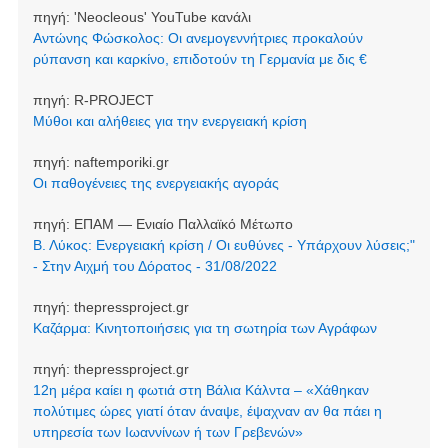
πηγή:
'Neocleοus' YouTube κανάλι
Αντώνης Φώσκολος: Οι ανεμογεννήτριες προκαλούν
ρύπανση και καρκίνο, επιδοτούν τη Γερμανία με δις €
πηγή:
R-PROJECT
Μύθοι και αλήθειες για την ενεργειακή κρίση
πηγή:
naftemporiki.gr
Οι παθογένειες της ενεργειακής αγοράς
πηγή:
ΕΠΑΜ — Ενιαίο Παλλαϊκό Μέτωπο
Β. Λύκος: Ενεργειακή κρίση / Οι ευθύνες - Υπάρχουν λύσεις;"
- Στην Αιχμή του Δόρατος - 31/08/2022
πηγή:
thepressproject.gr
Καζάρμα: Κινητοποιήσεις για τη σωτηρία των Αγράφων
πηγή:
thepressproject.gr
12η μέρα καίει η φωτιά στη Βάλια Κάλντα – «Χάθηκαν
πολύτιμες ώρες γιατί όταν άναψε, έψαχναν αν θα πάει η
υπηρεσία των Ιωαννίνων ή των Γρεβενών»