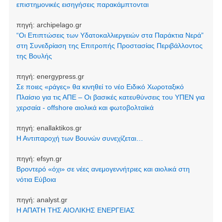
επιστημονικές εισηγήσεις παρακάμπτονται
πηγή:
archipelago.gr
“Οι Επιπτώσεις των Υδατοκαλλιεργειών στα Παράκτια Νερά”
στη Συνεδρίαση της Επιτροπής Προστασίας Περιβάλλοντος
της Βουλής
πηγή:
energypress.gr
Σε ποιες «ράγες» θα κινηθεί το νέο Ειδικό Χωροταξικό
Πλαίσιο για τις ΑΠΕ – Οι βασικές κατευθύνσεις του ΥΠΕΝ για
χερσαία - offshore αιολικά και φωτοβολταϊκά
πηγή:
enallaktikos.gr
Η Αντιπαροχή των Βουνών συνεχίζεται…
πηγή:
efsyn.gr
Βροντερό «όχι» σε νέες ανεμογεννήτριες και αιολικά στη
νότια Εύβοια
πηγή:
analyst.gr
Η ΑΠΑΤΗ ΤΗΣ ΑΙΟΛΙΚΗΣ ΕΝΕΡΓΕΙΑΣ