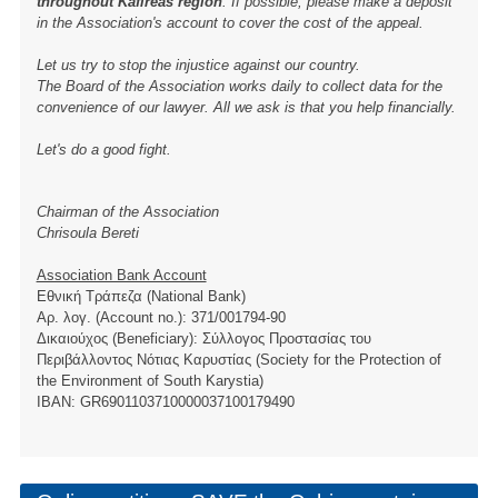
throughout Kafireas region
. If possible, please make a deposit
in the Association's account to cover the cost of the appeal.
Let us try to stop the injustice against our country.
The Board of the Association works daily to collect data for the
convenience of our lawyer. All we ask is that you help financially.
Let's do a good fight.
Chairman of the Association
Chrisoula Bereti
Association Bank Account
Εθνική Τράπεζα (National Bank)
Αρ. λογ. (Account no.): 371/001794-90
Δικαιούχος (Beneficiary): Σύλλογος Προστασίας του
Περιβάλλοντος Νότιας Καρυστίας (Society for the Protection of
the Environment of South Karystia)
ΙBAN: GR6901103710000037100179490