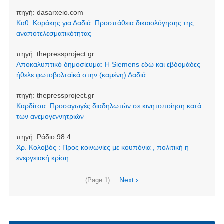
πηγή:
dasarxeio.com
Καθ. Κοράκης για Δαδιά: Προσπάθεια δικαιολόγησης της
αναποτελεσματικότητας
πηγή:
thepressproject.gr
Αποκαλυπτικό δημοσίευμα: Η Siemens εδώ και εβδομάδες
ήθελε φωτοβολταϊκά στην (καμένη) Δαδιά
πηγή:
thepressproject.gr
Καρδίτσα: Προσαγωγές διαδηλωτών σε κινητοποίηση κατά
των ανεμογεννητριών
πηγή:
Ράδιο 98.4
Χρ. Κολοβός : Προς κοινωνίες με κουπόνια , πολιτική η
ενεργειακή κρίση
Pagination
Next
Next ›
(Page 1)
page