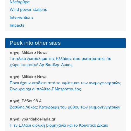
Νέα/άρθρα
Wind power stations
Interventions
Impacts
Peek into other sites
πηγή:
Militaire News
Το τελικό ξεπούλημα της Ελλάδας που μετατράπηκε σε
χώρα εταιρεία»! Δρ Βασίλης Λύκος
πηγή:
Militaire News
Ποιοι έχουν κερδίσει από το «φύτεμα» των ανεμογεννητριών;
Σίγουρα όχι οι πολίτες-Γ.Μητρόπουλος
πηγή:
Ράδιο 98.4
Βασίλης Λύκος: Κατάρριψη του μύθου των ανεμογεννητριών
πηγή:
yparxiakoellada.gr
Η εν Ελλάδι αιολική βιομηχανία και το Κοινοτικό Δίκαιο