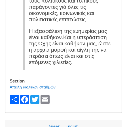
τους πολιτικούς και τοπικούς
παράγοντες γιά όλες τις
οικονομικές, κοινωνικές και
πολιτιστικές επιπτώσεις.
Η εξασφάλιση της ευημερίας μας
είναι καθήκον.Και η υπεράσπιση
της Όχης είναι καθήκον μας, ώστε
η αρχαία μορφή και αίγλη της να
περάσει όπως είναι και στίς
επόμενες χιλιετίες.
Section
Απειλή αιολικών σταθμών
S
F
T
E
h
a
wi
m
ar
c
tt
ail
e
e
er
Greek
English