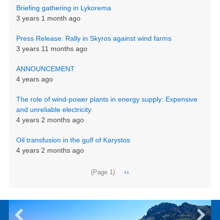
Briefing gathering in Lykorema
3 years 1 month ago
Press Release: Rally in Skyros against wind farms
3 years 11 months ago
ANNOUNCEMENT
4 years ago
The role of wind-power plants in energy supply: Expensive
and unreliable electricity
4 years 2 months ago
Oil transfusion in the gulf of Karystos
4 years 2 months ago
Pagination
Next
››
(Page 1)
page