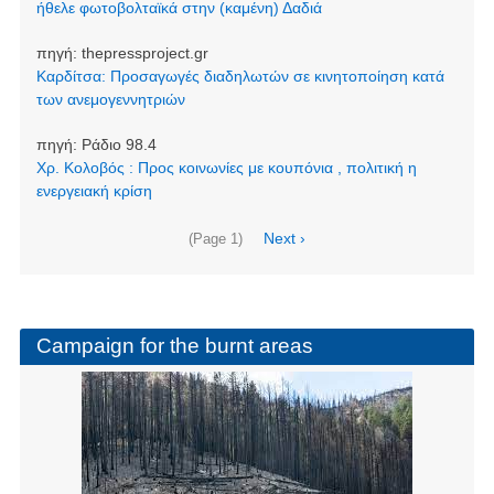
ήθελε φωτοβολταϊκά στην (καμένη) Δαδιά
πηγή:
thepressproject.gr
Καρδίτσα: Προσαγωγές διαδηλωτών σε κινητοποίηση κατά
των ανεμογεννητριών
πηγή:
Ράδιο 98.4
Χρ. Κολοβός : Προς κοινωνίες με κουπόνια , πολιτική η
ενεργειακή κρίση
Pagination
Next
Next ›
(Page 1)
page
Campaign for the burnt areas