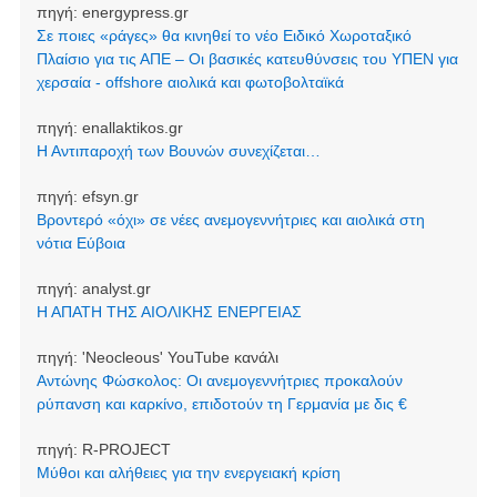
πηγή:
energypress.gr
Σε ποιες «ράγες» θα κινηθεί το νέο Ειδικό Χωροταξικό
Πλαίσιο για τις ΑΠΕ – Οι βασικές κατευθύνσεις του ΥΠΕΝ για
χερσαία - offshore αιολικά και φωτοβολταϊκά
πηγή:
enallaktikos.gr
Η Αντιπαροχή των Βουνών συνεχίζεται…
πηγή:
efsyn.gr
Βροντερό «όχι» σε νέες ανεμογεννήτριες και αιολικά στη
νότια Εύβοια
πηγή:
analyst.gr
Η ΑΠΑΤΗ ΤΗΣ ΑΙΟΛΙΚΗΣ ΕΝΕΡΓΕΙΑΣ
πηγή:
'Neocleοus' YouTube κανάλι
Αντώνης Φώσκολος: Οι ανεμογεννήτριες προκαλούν
ρύπανση και καρκίνο, επιδοτούν τη Γερμανία με δις €
πηγή:
R-PROJECT
Μύθοι και αλήθειες για την ενεργειακή κρίση