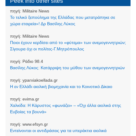
Peek into other sites
πηγή:
Militaire News
Το τελικό ξεπούλημα της Ελλάδας που μετατράπηκε σε
χώρα εταιρεία»! Δρ Βασίλης Λύκος
πηγή:
Militaire News
Ποιοι έχουν κερδίσει από το «φύτεμα» των ανεμογεννητριών;
Σίγουρα όχι οι πολίτες-Γ.Μητρόπουλος
πηγή:
Ράδιο 98.4
Βασίλης Λύκος: Κατάρριψη του μύθου των ανεμογεννητριών
πηγή:
yparxiakoellada.gr
Η εν Ελλάδι αιολική βιομηχανία και το Κοινοτικό Δίκαιο
πηγή:
evima.gr
Χαλκίδα: Η Κάρυστος «φωνάζει» – «Όχι άλλα αιολικά στης
Ευβοίας τα βουνά»
πηγή:
www.efsyn.gr
Εντείνονται οι αντιδράσεις για τα υπεράκτια αιολικά