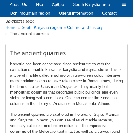
About Us
Νέα
Άρθρα
South Karystia area
Ochi mountain region
Useful information
Contact
Breadcrumbs
Βρίσκεστε εδώ:
Home
South Karystia region
Culture and history
The ancient quarries
The ancient quarries
Karystia has been associated since ancient times with the
extraction of marble known as
karystia and styria stone
. This is
a type of marble called
sipolino
with gray-green color. Intensive
marble mining seems to have taken place in Roman times, during
the time of Julius Caesar and Augustus. They mainly built
monolithic columns
that decorated public buildings and even
slabs for lining walls and floors. One can admire the Karystian
columns in the Library of Andrianos in Monastiraki, Athens.
The ancient quarries are scattered in the area of Styra, Marmari
and Karystos. In most you can see piles of marble remains,
vertically cut rocks and broken columns. The impressive
columns of the Myloi
are kept intact as well as a carved round