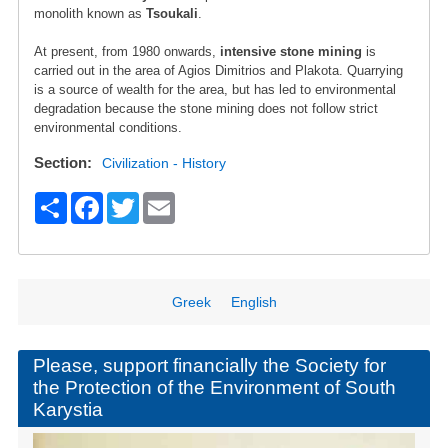
monolith known as
Tsoukali
.
At present, from 1980 onwards,
intensive stone mining
is
carried out in the area of Agios Dimitrios and Plakota. Quarrying
is a source of wealth for the area, but has led to environmental
degradation because the stone mining does not follow strict
environmental conditions.
Section
Civilization - History
S
F
T
E
h
a
wi
m
ar
c
tt
ail
e
e
er
Greek
English
b
o
Please, support financially the Society for
the Protection of the Environment of South
o
Karystia
k