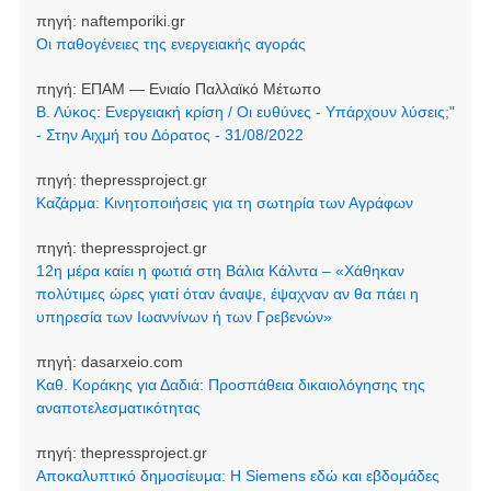
πηγή:
naftemporiki.gr
Οι παθογένειες της ενεργειακής αγοράς
πηγή:
ΕΠΑΜ — Ενιαίο Παλλαϊκό Μέτωπο
Β. Λύκος: Ενεργειακή κρίση / Οι ευθύνες - Υπάρχουν λύσεις;"
- Στην Αιχμή του Δόρατος - 31/08/2022
πηγή:
thepressproject.gr
Καζάρμα: Κινητοποιήσεις για τη σωτηρία των Αγράφων
πηγή:
thepressproject.gr
12η μέρα καίει η φωτιά στη Βάλια Κάλντα – «Χάθηκαν
πολύτιμες ώρες γιατί όταν άναψε, έψαχναν αν θα πάει η
υπηρεσία των Ιωαννίνων ή των Γρεβενών»
πηγή:
dasarxeio.com
Καθ. Κοράκης για Δαδιά: Προσπάθεια δικαιολόγησης της
αναποτελεσματικότητας
πηγή:
thepressproject.gr
Αποκαλυπτικό δημοσίευμα: Η Siemens εδώ και εβδομάδες