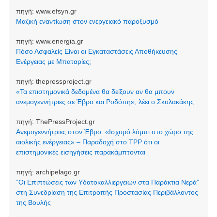
πηγή:
www.efsyn.gr
Μαζική εναντίωση στον ενεργειακό παροξυσμό
πηγή:
www.energia.gr
Πόσο Ασφαλείς Είναι οι Εγκαταστάσεις Αποθήκευσης
Ενέργειας με Μπαταρίες;
πηγή:
thepressproject.gr
«Τα επιστημονικά δεδομένα θα δείξουν αν θα μπουν
ανεμογεννήτριες σε Έβρο και Ροδόπη», λέει ο Σκυλακάκης
πηγή:
ThePressProject.gr
Ανεμογεννήτριες στον Έβρο: «Ισχυρό λόμπι στο χώρο της
αιολικής ενέργειας» – Παραδοχή στο TPP ότι οι
επιστημονικές εισηγήσεις παρακάμπτονται
πηγή:
archipelago.gr
“Οι Επιπτώσεις των Υδατοκαλλιεργειών στα Παράκτια Νερά”
στη Συνεδρίαση της Επιτροπής Προστασίας Περιβάλλοντος
της Βουλής