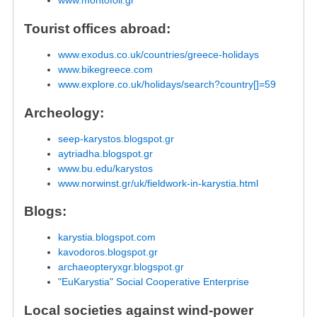
www.montofoli.gr
Tourist offices abroad:
www.exodus.co.uk/countries/greece-holidays
www.bikegreece.com
www.explore.co.uk/holidays/search?country[]=59
Archeology:
seep-karystos.blogspot.gr
aytriadha.blogspot.gr
www.bu.edu/karystos
www.norwinst.gr/uk/fieldwork-in-karystia.html
Blogs:
karystia.blogspot.com
kavodoros.blogspot.gr
archaeopteryxgr.blogspot.gr
"EuKarystia" Social Cooperative Enterprise
Local societies against wind-power