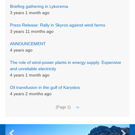
Briefing gathering in Lykorema
3 years 1 month ago
Press Release: Rally in Skyros against wind farms
3 years 11 months ago
ANNOUNCEMENT
4 years ago
The role of wind-power plants in energy supply: Expensive
and unreliable electricity
4 years 1 month ago
Oil transfusion in the gulf of Karystos
4 years 2 months ago
Pagination
Next
››
(Page 1)
page