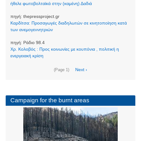
ήθελε φωτοβολταϊκά στην (καμένη) Δαδιά
πηγή:
thepressproject.gr
Καρδίτσα: Προσαγωγές διαδηλωτών σε κινητοποίηση κατά
των ανεμογεννητριών
πηγή:
Ράδιο 98.4
Χρ. Κολοβός : Προς κοινωνίες με κουπόνια , πολιτική η
ενεργειακή κρίση
Pagination
Next
Next ›
(Page 1)
page
Campaign for the burnt areas