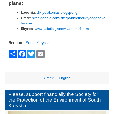
plans:
Laconia
:
diktyolakonias.blogspot.gr
Crete
:
sites.google.com/site/pankretiodiktyoagonaka
tavape
Skyros
:
www.faltaits.gr/news/anem01.htm
Section
South Karystia
S
F
T
E
h
a
wi
m
ar
c
tt
ail
e
e
er
Greek
English
b
o
Please, support financially the Society for
the Protection of the Environment of South
o
Karystia
k