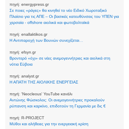
πηγή:
energypress.gr
Σε ποιες «ράγες» θα κινηθεί το νέο Ειδικό Χωροταξικό
Πλαίσιο για τις ΑΠΕ – Οι βασικές κατευθύνσεις του ΥΠΕΝ για
χερσαία - offshore αιολικά και φωτοβολταϊκά
πηγή:
enallaktikos.gr
Η Αντιπαροχή των Βουνών συνεχίζεται…
πηγή:
efsyn.gr
Βροντερό «όχι» σε νέες ανεμογεννήτριες και αιολικά στη
νότια Εύβοια
πηγή:
analyst.gr
Η ΑΠΑΤΗ ΤΗΣ ΑΙΟΛΙΚΗΣ ΕΝΕΡΓΕΙΑΣ
πηγή:
'Neocleοus' YouTube κανάλι
Αντώνης Φώσκολος: Οι ανεμογεννήτριες προκαλούν
ρύπανση και καρκίνο, επιδοτούν τη Γερμανία με δις €
πηγή:
R-PROJECT
Μύθοι και αλήθειες για την ενεργειακή κρίση