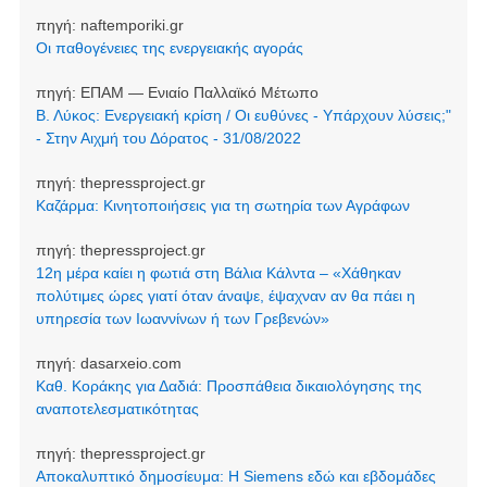
πηγή:
naftemporiki.gr
Οι παθογένειες της ενεργειακής αγοράς
πηγή:
ΕΠΑΜ — Ενιαίο Παλλαϊκό Μέτωπο
Β. Λύκος: Ενεργειακή κρίση / Οι ευθύνες - Υπάρχουν λύσεις;"
- Στην Αιχμή του Δόρατος - 31/08/2022
πηγή:
thepressproject.gr
Καζάρμα: Κινητοποιήσεις για τη σωτηρία των Αγράφων
πηγή:
thepressproject.gr
12η μέρα καίει η φωτιά στη Βάλια Κάλντα – «Χάθηκαν
πολύτιμες ώρες γιατί όταν άναψε, έψαχναν αν θα πάει η
υπηρεσία των Ιωαννίνων ή των Γρεβενών»
πηγή:
dasarxeio.com
Καθ. Κοράκης για Δαδιά: Προσπάθεια δικαιολόγησης της
αναποτελεσματικότητας
πηγή:
thepressproject.gr
Αποκαλυπτικό δημοσίευμα: Η Siemens εδώ και εβδομάδες