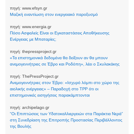
πηγή:
www.efsyn.gr
Μαζική εναντίωση στον ενεργειακό παροξυσμό
πηγή:
www.energia.gr
Πόσο Ασφαλείς Είναι οι Εγκαταστάσεις Αποθήκευσης
Ενέργειας με Μπαταρίες;
πηγή:
thepressproject.gr
«Τα επιστημονικά δεδομένα θα δείξουν αν θα μπουν
ανεμογεννήτριες σε Έβρο και Ροδόπη», λέει ο Σκυλακάκης
πηγή:
ThePressProject.gr
Ανεμογεννήτριες στον Έβρο: «Ισχυρό λόμπι στο χώρο της
αιολικής ενέργειας» – Παραδοχή στο TPP ότι οι
επιστημονικές εισηγήσεις παρακάμπτονται
πηγή:
archipelago.gr
“Οι Επιπτώσεις των Υδατοκαλλιεργειών στα Παράκτια Νερά”
στη Συνεδρίαση της Επιτροπής Προστασίας Περιβάλλοντος
της Βουλής