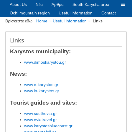
About Us
Νέα
Άρθρα
South Karystia area
Ochi mountain region
Useful information
Contact
Breadcrumbs
Βρίσκεστε εδώ:
Home
Useful information
Links
Links
Karystos municipality:
www.dimoskarystou.gr
News:
www.e-karystos.gr
www.in-karystos.gr
Tourist guides and sites:
www.southevia.gr
www.eviatravel.gr
www.karystosbluecoast.gr