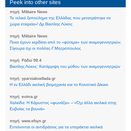
Peek into other sites
πηγή:
Militaire News
Το τελικό ξεπούλημα της Ελλάδας που μετατράπηκε σε
χώρα εταιρεία»! Δρ Βασίλης Λύκος
πηγή:
Militaire News
Ποιοι έχουν κερδίσει από το «φύτεμα» των ανεμογεννητριών;
Σίγουρα όχι οι πολίτες-Γ.Μητρόπουλος
πηγή:
Ράδιο 98.4
Βασίλης Λύκος: Κατάρριψη του μύθου των ανεμογεννητριών
πηγή:
yparxiakoellada.gr
Η εν Ελλάδι αιολική βιομηχανία και το Κοινοτικό Δίκαιο
πηγή:
evima.gr
Χαλκίδα: Η Κάρυστος «φωνάζει» – «Όχι άλλα αιολικά στης
Ευβοίας τα βουνά»
πηγή:
www.efsyn.gr
Εντείνονται οι αντιδράσεις για τα υπεράκτια αιολικά