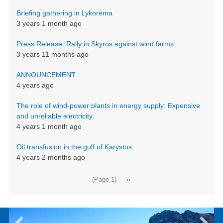
Briefing gathering in Lykorema
3 years 1 month ago
Press Release: Rally in Skyros against wind farms
3 years 11 months ago
ANNOUNCEMENT
4 years ago
The role of wind-power plants in energy supply: Expensive
and unreliable electricity
4 years 1 month ago
Oil transfusion in the gulf of Karystos
4 years 2 months ago
Pagination
Next
››
(Page 1)
page