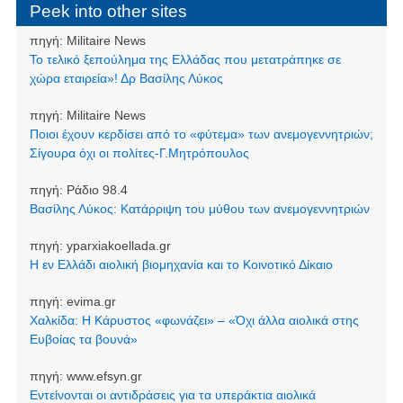
Peek into other sites
πηγή:
Militaire News
Το τελικό ξεπούλημα της Ελλάδας που μετατράπηκε σε
χώρα εταιρεία»! Δρ Βασίλης Λύκος
πηγή:
Militaire News
Ποιοι έχουν κερδίσει από το «φύτεμα» των ανεμογεννητριών;
Σίγουρα όχι οι πολίτες-Γ.Μητρόπουλος
πηγή:
Ράδιο 98.4
Βασίλης Λύκος: Κατάρριψη του μύθου των ανεμογεννητριών
πηγή:
yparxiakoellada.gr
Η εν Ελλάδι αιολική βιομηχανία και το Κοινοτικό Δίκαιο
πηγή:
evima.gr
Χαλκίδα: Η Κάρυστος «φωνάζει» – «Όχι άλλα αιολικά στης
Ευβοίας τα βουνά»
πηγή:
www.efsyn.gr
Εντείνονται οι αντιδράσεις για τα υπεράκτια αιολικά