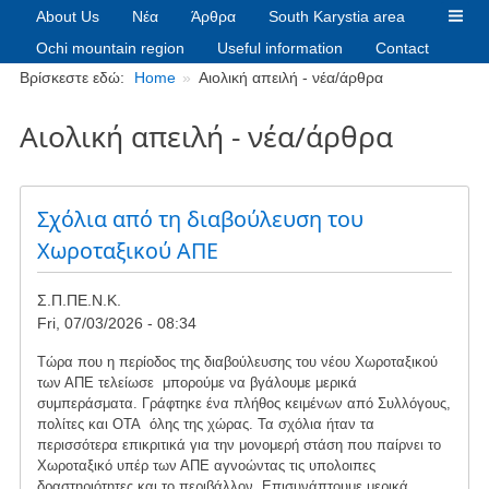
About Us
Νέα
Άρθρα
South Karystia area
Ochi mountain region
Useful information
Contact
Breadcrumbs
Βρίσκεστε εδώ:
Home
Αιολική απειλή - νέα/άρθρα
Αιολική απειλή - νέα/άρθρα
Σχόλια από τη διαβούλευση του
Χωροταξικού ΑΠΕ
Σ.Π.ΠΕ.Ν.Κ.
Fri, 07/03/2026 - 08:34
Tώρα που η περίοδος της διαβούλευσης του νέου Χωροταξικού
των ΑΠΕ τελείωσε μπορούμε να βγάλουμε μερικά
συμπεράσματα. Γράφτηκε ένα πλήθος κειμένων από Συλλόγους,
πολίτες και ΟΤΑ όλης της χώρας. Τα σχόλια ήταν τα
περισσότερα επικριτικά για την μονομερή στάση που παίρνει το
Χωροταξικό υπέρ των ΑΠΕ αγνοώντας τις υπολοιπες
δραστηριότητες και το περιβάλλον. Επισυνάπτουμε μερικά