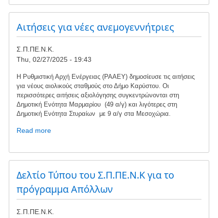
decision
of
the
Αιτήσεις για νέες ανεμογεννήτριες
Council
of
Σ.Π.ΠΕ.Ν.Κ.
State
Thu, 02/27/2025 - 19:43
Η Ρυθμιστική Αρχή Ενέργειας (ΡΑΑΕΥ) δημοσίευσε τις αιτήσεις
για νέους αιολικούς σταθμούς στο Δήμο Καρύστου. Οι
περισσότερες αιτήσεις αξιολόγησης συγκεντρώνονται στη
Δημοτική Ενότητα Μαρμαρίου (49 α/γ) και λιγότερες στη
Δημοτική Ενότητα Στυραίων με 9 α/γ στα Μεσοχώρια.
Read more
about
Αιτήσεις
για
νέες
ανεμογεννήτριες
Δελτίο Τύπου του Σ.Π.ΠΕ.Ν.Κ για το
πρόγραμμα Απόλλων
Σ.Π.ΠΕ.Ν.Κ.