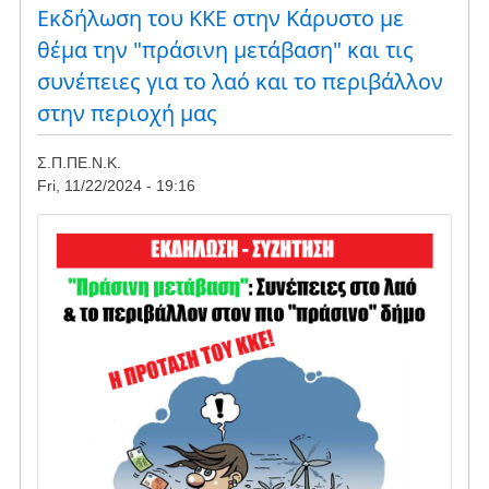
τους
Εκδήλωση του ΚΚΕ στην Κάρυστο με
Δημοτικούς
θέμα την "πράσινη μετάβαση" και τις
Συμβούλους
συνέπειες για το λαό και το περιβάλλον
για
συνυπογραφή
στην περιοχή μας
Σ.Π.ΠΕ.Ν.Κ.
Fri, 11/22/2024 - 19:16
Image