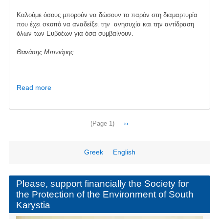
Καλούμε όσους μπορούν να δώσουν το παρόν στη διαμαρτυρία
που έχει σκοπό να αναδείξει την ανησυχία και την αντίδραση
όλων των Ευβοέων για όσα συμβαίνουν.
Θανάσης Μπινιάρης
Read more
about
Διαμαρτυρία
-
Χαλκίδα
Pagination
Next
››
(Page 1)
23/11
page
Greek
English
Please, support financially the Society for
the Protection of the Environment of South
Karystia