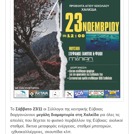
το
περιβάλλον
στην
περιοχή
μας
Το
Σάββατο 23/11
οι Σύλλογοι της κεντρικής Εύβοιας
διοργανώνουν
μεγάλη διαμαρτυρία στη Χαλκίδα
για όλες τις
απειλές που δέχεται το φυσικό περιβάλλον της Εύβοιας: αιολικοί
σταθμοί, δίκτυα μεταφοράς ενέργειας, σταθμοί μπαταριών,
ιχθυοκαλλιέργειες, σκουπίδια κλπ.