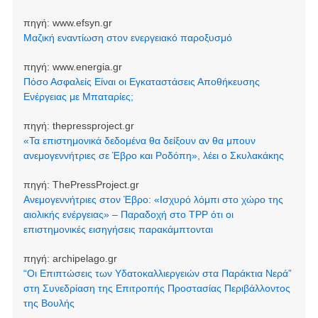
πηγή:
www.efsyn.gr
Μαζική εναντίωση στον ενεργειακό παροξυσμό
πηγή:
www.energia.gr
Πόσο Ασφαλείς Είναι οι Εγκαταστάσεις Αποθήκευσης
Ενέργειας με Μπαταρίες;
πηγή:
thepressproject.gr
«Τα επιστημονικά δεδομένα θα δείξουν αν θα μπουν
ανεμογεννήτριες σε Έβρο και Ροδόπη», λέει ο Σκυλακάκης
πηγή:
ThePressProject.gr
Ανεμογεννήτριες στον Έβρο: «Ισχυρό λόμπι στο χώρο της
αιολικής ενέργειας» – Παραδοχή στο TPP ότι οι
επιστημονικές εισηγήσεις παρακάμπτονται
πηγή:
archipelago.gr
“Οι Επιπτώσεις των Υδατοκαλλιεργειών στα Παράκτια Νερά”
στη Συνεδρίαση της Επιτροπής Προστασίας Περιβάλλοντος
της Βουλής