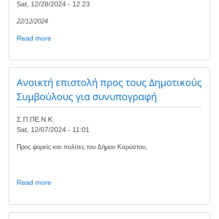
Sat, 12/28/2024 - 12:23
22/12/2024
Read more
about
Δελτίο
Τύπου
του
Σ.Π.ΠΕ.Ν.Κ
Ανοικτή επιστολή προς τους Δημοτικούς
για
Συμβούλους για συνυπογραφή
το
πρόγραμμα
Σ.Π.ΠΕ.Ν.Κ.
Απόλλων
Sat, 12/07/2024 - 11:01
Προς φορείς και πολίτες του Δήμου Καρύστου,
Read more
about
Ανοικτή
επιστολή
προς