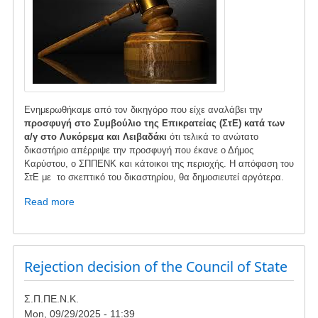
Ενημερωθήκαμε από τον δικηγόρο που είχε αναλάβει την
προσφυγή στο Συμβούλιο της Επικρατείας (ΣτΕ)
κατά των
α/γ στο Λυκόρεμα και Λειβαδάκι
ότι τελικά το ανώτατο
δικαστήριο απέρριψε την προσφυγή που έκανε ο Δήμος
Καρύστου, ο ΣΠΠΕΝΚ και κάτοικοι της περιοχής. Η απόφαση του
ΣτΕ με το σκεπτικό του δικαστηρίου, θα δημοσιευτεί αργότερα.
Read more
about
Απορριπτική
απόφαση
του
ΣτΕ
Rejection decision of the Council of State
Σ.Π.ΠΕ.Ν.Κ.
Mon, 09/29/2025 - 11:39