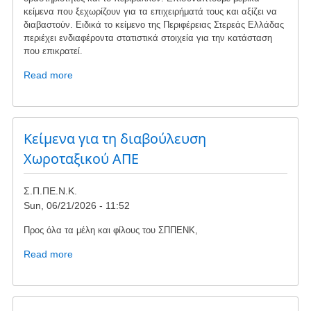
κείμενα που ξεχωρίζουν για τα επιχειρήματά τους και αξίζει να
διαβαστούν. Ειδικά το κείμενο της Περιφέρειας Στερεάς Ελλάδας
περιέχει ενδιαφέροντα στατιστικά στοιχεία για την κατάσταση
που επικρατεί.
Read more
about
Σχόλια
από
τη
διαβούλευση
Kείμενα για τη διαβούλευση
του
Χωροταξικού ΑΠΕ
Χωροταξικού
ΑΠΕ
Σ.Π.ΠΕ.Ν.Κ.
Sun, 06/21/2026 - 11:52
Προς όλα τα μέλη και φίλους του ΣΠΠΕΝΚ,
Read more
about
Kείμενα
για
τη