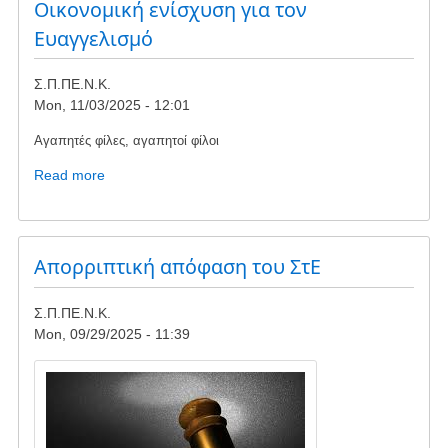
διαβούλευση
Οικονομική ενίσχυση για τον
Χωροταξικού
Ευαγγελισμό
ΑΠΕ
Σ.Π.ΠΕ.Ν.Κ.
Mon, 11/03/2025 - 12:01
Αγαπητές φίλες, αγαπητοί φίλοι
Read more
about
Οικονομική
ενίσχυση
για
τον
Απορριπτική απόφαση του ΣτΕ
Ευαγγελισμό
Σ.Π.ΠΕ.Ν.Κ.
Mon, 09/29/2025 - 11:39
Image