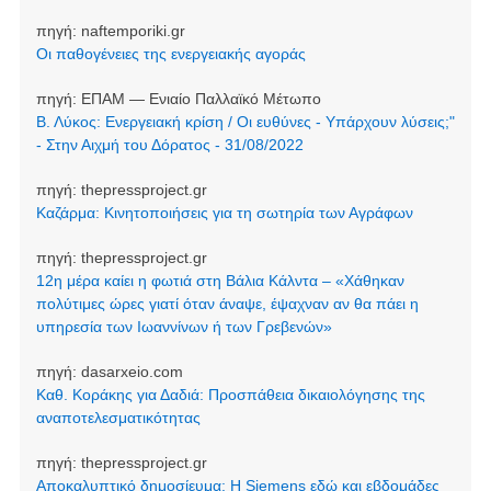
πηγή:
naftemporiki.gr
Οι παθογένειες της ενεργειακής αγοράς
πηγή:
ΕΠΑΜ — Ενιαίο Παλλαϊκό Μέτωπο
Β. Λύκος: Ενεργειακή κρίση / Οι ευθύνες - Υπάρχουν λύσεις;"
- Στην Αιχμή του Δόρατος - 31/08/2022
πηγή:
thepressproject.gr
Καζάρμα: Κινητοποιήσεις για τη σωτηρία των Αγράφων
πηγή:
thepressproject.gr
12η μέρα καίει η φωτιά στη Βάλια Κάλντα – «Χάθηκαν
πολύτιμες ώρες γιατί όταν άναψε, έψαχναν αν θα πάει η
υπηρεσία των Ιωαννίνων ή των Γρεβενών»
πηγή:
dasarxeio.com
Καθ. Κοράκης για Δαδιά: Προσπάθεια δικαιολόγησης της
αναποτελεσματικότητας
πηγή:
thepressproject.gr
Αποκαλυπτικό δημοσίευμα: Η Siemens εδώ και εβδομάδες