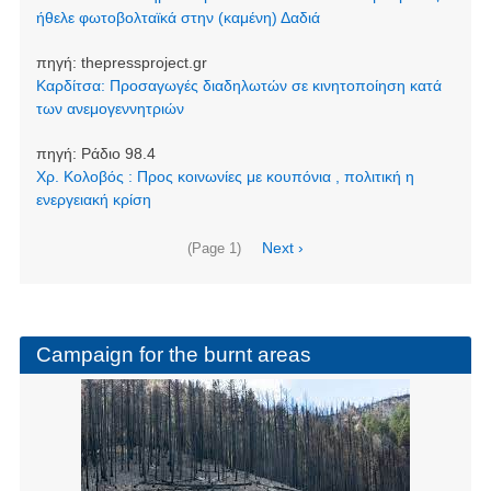
ήθελε φωτοβολταϊκά στην (καμένη) Δαδιά
πηγή:
thepressproject.gr
Καρδίτσα: Προσαγωγές διαδηλωτών σε κινητοποίηση κατά
των ανεμογεννητριών
πηγή:
Ράδιο 98.4
Χρ. Κολοβός : Προς κοινωνίες με κουπόνια , πολιτική η
ενεργειακή κρίση
Pagination
Next
Next ›
(Page 1)
page
Campaign for the burnt areas