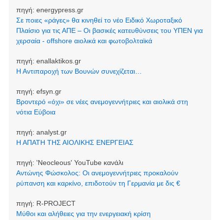
πηγή:
energypress.gr
Σε ποιες «ράγες» θα κινηθεί το νέο Ειδικό Χωροταξικό
Πλαίσιο για τις ΑΠΕ – Οι βασικές κατευθύνσεις του ΥΠΕΝ για
χερσαία - offshore αιολικά και φωτοβολταϊκά
πηγή:
enallaktikos.gr
Η Αντιπαροχή των Βουνών συνεχίζεται…
πηγή:
efsyn.gr
Βροντερό «όχι» σε νέες ανεμογεννήτριες και αιολικά στη
νότια Εύβοια
πηγή:
analyst.gr
Η ΑΠΑΤΗ ΤΗΣ ΑΙΟΛΙΚΗΣ ΕΝΕΡΓΕΙΑΣ
πηγή:
'Neocleοus' YouTube κανάλι
Αντώνης Φώσκολος: Οι ανεμογεννήτριες προκαλούν
ρύπανση και καρκίνο, επιδοτούν τη Γερμανία με δις €
πηγή:
R-PROJECT
Μύθοι και αλήθειες για την ενεργειακή κρίση