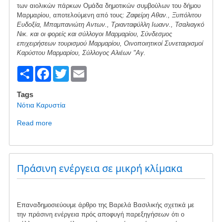
των αιολικών πάρκων Ομάδα δημοτικών συμβούλων του δήμου
Μαρμαρίου, αποτελούμενη από τους:
Ζαφείρη Αθαν., Ξυπόλιτου
Ευδοξία, Μπαμπανιώτη Αντων., Τριανταφύλλη Ιωανν., Τσαλιαγκό
Νικ. και οι φορείς και σύλλογοι Μαρμαρίου, Σύνδεσμος
επιχειρήσεων τουρισμού Μαρμαρίου, Οινοποιητικοί Συνεταιρισμοί
Καρύστου Μαρμαρίου, Σύλλογος Αλιέων "Αγ.
S
F
T
E
h
a
wi
m
Tags
ar
c
tt
ail
Νότια Καρυστία
e
e
er
Read more
about
b
Μαρμάρι
Ευβοίας
o
-
o
Όχι
Πράσινη ενέργεια σε μικρή κλίμακα
άλλα
k
αιολικά
πάρκα
Επαναδημοσιεύουμε άρθρο της Βαρελά Βασιλικής σχετικά με
την πράσινη ενέργεια πρός αποφυγή παρεξηγήσεων ότι ο