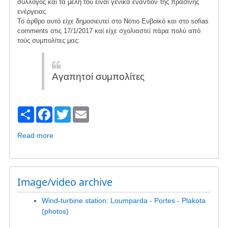
σύλλογος και τα μέλη του είναι γενικά εναντίον της πράσινης
ενέργειας.
Τό άρθρο αυτό είχε δημοσιευτεί στο Νότιο Ευβοϊκό και στο sofias
comments στις 17/1/2017 καί είχε σχολιαστεί πάρα πολύ από
τούς συμπολίτες μας:
Αγαπητοί συμπολίτες
S
F
T
E
h
a
wi
m
Read more
about
ar
c
tt
ail
Πράσινη
ενέργεια
e
e
er
σε
b
μικρή
Image/video archive
κλίμακα
o
Wind-turbine station: Loumparda - Portes - Plakota
o
(photos)
k