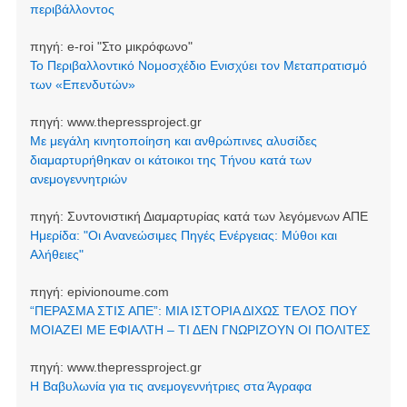
περιβάλλοντος
πηγή:
e-roi "Στο μικρόφωνο"
Το Περιβαλλοντικό Νομοσχέδιο Ενισχύει τον Μεταπρατισμό
των «Επενδυτών»
πηγή:
www.thepressproject.gr
Με μεγάλη κινητοποίηση και ανθρώπινες αλυσίδες
διαμαρτυρήθηκαν οι κάτοικοι της Τήνου κατά των
ανεμογεννητριών
πηγή:
Συντονιστική Διαμαρτυρίας κατά των λεγόμενων ΑΠΕ
Ημερίδα: "Οι Ανανεώσιμες Πηγές Ενέργειας: Μύθοι και
Αλήθειες"
πηγή:
epivionoume.com
“ΠΕΡΑΣΜΑ ΣΤΙΣ ΑΠΕ”: ΜΙΑ ΙΣΤΟΡΙΑ ΔΙΧΩΣ ΤΕΛΟΣ ΠΟΥ
ΜΟΙΑΖΕΙ ΜΕ ΕΦΙΑΛΤΗ – ΤΙ ΔΕΝ ΓΝΩΡΙΖΟΥΝ ΟΙ ΠΟΛΙΤΕΣ
πηγή:
www.thepressproject.gr
Η Βαβυλωνία για τις ανεμογεννήτριες στα Άγραφα