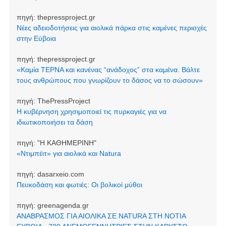
πηγή:
thepressproject.gr
Νέες αδειοδοτήσεις για αιολικά πάρκα στις καμένες περιοχές
στην Εύβοια
πηγή:
thepressproject.gr
«Καμία ΤΕΡΝΑ και κανένας “ανάδοχος” στα καμένα. Βάλτε
τους ανθρώπους που γνωρίζουν το δάσος να το σώσουν»
πηγή:
ThePressProject
Η κυβέρνηση χρησιμοποιεί τις πυρκαγιές για να
ιδιωτικοποιήσει τα δάση
πηγή:
"Η ΚΑΘΗΜΕΡΙΝΗ"
«Ντιμπέιτ» για αιολικά και Natura
πηγή:
dasarxeio.com
Πευκοδάση και φωτιές: Οι βολικοί μύθοι
πηγή:
greenagenda.gr
ΑΝΑΒΡΑΣΜΟΣ ΓΙΑ ΑΙΟΛΙΚΑ ΣΕ NATURA ΣΤΗ ΝΟΤΙΑ