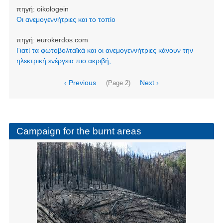
πηγή:
oikologein
Οι ανεμογεννήτριες και το τοπίο
πηγή:
eurokerdos.com
Γιατί τα φωτοβολταϊκά και οι ανεμογεννήτριες κάνουν την
ηλεκτρική ενέργεια πιο ακριβή;
Pagination
Previous
‹ Previous
Next
Next ›
(Page 2)
page
page
Campaign for the burnt areas