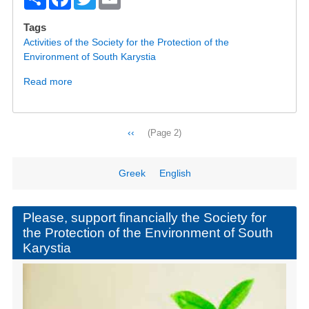
h
a
wi
m
Tags
ar
c
tt
ail
Activities of the Society for the Protection of the
e
e
er
Environment of South Karystia
b
Read more
about
Image/video
o
archive
o
Pagination
Previous
‹‹
(Page 2)
k
page
Greek
English
Please, support financially the Society for
the Protection of the Environment of South
Karystia