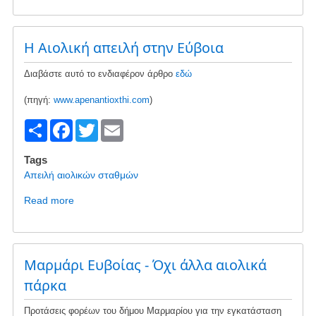
ar
c
tt
ail
Μία
εκπομπή
e
e
er
για
b
Η Αιολική απειλή στην Εύβοια
το
ξεπούλημα
o
Διαβάστε αυτό το ενδιαφέρον άρθρο
εδώ
της
o
ΔΕΗ
(πηγή:
www.apenantioxthi.com
)
k
S
F
T
E
h
a
wi
m
Tags
ar
c
tt
ail
Απειλή αιολικών σταθμών
e
e
er
Read more
about
b
Η
Αιολική
o
απειλή
o
στην
Μαρμάρι Ευβοίας - Όχι άλλα αιολικά
Εύβοια
k
πάρκα
Προτάσεις φορέων του δήμου Μαρμαρίου για την εγκατάσταση