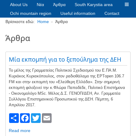
About Us
Νέα
Άρθρα
South Karystia area
Ochi mountain region
Useful information
Contact
Breadcrumbs
Βρίσκεστε εδώ:
Home
Άρθρα
Άρθρα
Μία εκπομπή για το ξεπούλημα της ΔΕΗ
Το μέλος της Γραμματείας Πολιτικού Σχεδιασμού του Ε.ΠΑ.Μ.
Κυριάκος Κυριακόπουλος, στον ραδιοθάλαμο της ΕΡΤopen 106.7
FM και στην εκπομπή του «Ελεύθερη Ελλάδα». ‎‎‎Στην σημερινή
εκπομπή φιλοξενεί την κ.Φλώρα Παπαδέδε, Πολιτικό Επιστήμονα
- Οικονομολόγο MSc. Μέλος Δ.Σ. ΓΕΝΟΠ/ΔΕΗ, Αν. Γραμματέα
Συλλόγου Επιστημονικού Προσωπικού της ΔΕΗ. ‎Πέμπτη, ‎6
‎Απριλίου ‎2017.
S
F
T
E
h
a
wi
m
Read more
about