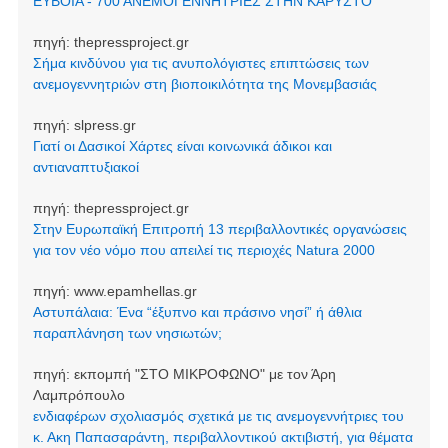
ΕΥΒΟΙΑ - 700 ΑΝΕΜΟΓΕΝΝΗΤΡΙΕΣ ΣΤΗΝ ΚΑΡΥΣΤΟ
πηγή:
thepressproject.gr
Σήμα κινδύνου για τις ανυπολόγιστες επιπτώσεις των
ανεμογεννητριών στη βιοποικιλότητα της Μονεμβασιάς
πηγή:
slpress.gr
Γιατί οι Δασικοί Χάρτες είναι κοινωνικά άδικοι και
αντιαναπτυξιακοί
πηγή:
thepressproject.gr
Στην Ευρωπαϊκή Επιτροπή 13 περιβαλλοντικές οργανώσεις
για τον νέο νόμο που απειλεί τις περιοχές Natura 2000
πηγή:
www.epamhellas.gr
Αστυπάλαια: Ένα “έξυπνο και πράσινο νησί” ή άθλια
παραπλάνηση των νησιωτών;
πηγή:
εκπομπή "ΣΤΟ ΜΙΚΡΟΦΩΝΟ" με τον Άρη
Λαμπρόπουλο
ενδιαφέρων σχολιασμός σχετικά με τις ανεμογεννήτριες του
κ. Ακη Παπασαράντη, περιβαλλοντικού ακτιβιστή, για θέματα