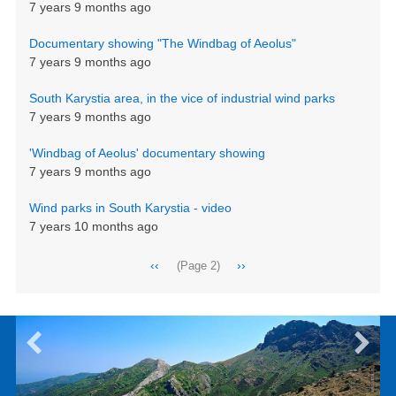
7 years 9 months ago
Documentary showing "The Windbag of Aeolus"
7 years 9 months ago
South Karystia area, in the vice of industrial wind parks
7 years 9 months ago
'Windbag of Aeolus' documentary showing
7 years 9 months ago
Wind parks in South Karystia - video
7 years 10 months ago
Pagination
Previous
‹‹
Next
››
(Page 2)
page
page