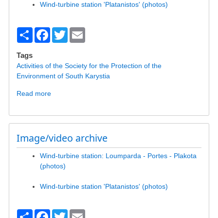
Wind-turbine station 'Platanistos' (photos)
S
F
T
E
h
a
wi
m
Tags
ar
c
tt
ail
Activities of the Society for the Protection of the
e
e
er
Environment of South Karystia
b
Read more
about
Image/video
o
archive
o
Image/video archive
k
Wind-turbine station: Loumparda - Portes - Plakota
(photos)
Wind-turbine station 'Platanistos' (photos)
S
F
T
E