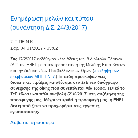
Βίντεο:
Αιολική
Ενημέρωση μελών και τύπου
ενέργεια
-
(συνάντηση Δ.Σ. 24/3/2017)
Η
μεγάλη
Σ.Π.ΠΕ.Ν.Κ.
αισχροκέρδεια
Σάβ, 04/01/2017 - 09:02
Στις 17/2/2017 εκδόθηκαν νέες άδειες των 8 Αιολικών Πάρκων
(ΑΠ) της ΕΝΕL μετά την τροποποίηση της Μελέτης Επιπτώσεων
και την έκδοση νέων Περιβαλλοντικών Όρων (
περίληψη των
επεμβάσεων ΜΠΕ ΕΝΕΛ
).
Επειδή προέκυψαν νέες
διοικητικές πράξεις καταθέσαμε στο ΣτΕ νέο δικόγραφο
συνέχισης της δίκης που συνεπάγεται νέα έξοδα. Τελικά το
ΣτΕ έδωσε και πάλι αναβολή (21/6/2017) στη συζήτηση της
προσφυγής μας. Μέχρι να κριθεί η προσφυγή μας, η ΕΝΕL
δεν εμποδίζεται να προχωρήσει στις εργασίες
εγκατάστασης.
Διαβάστε περισσότερα
για
το
Ενημέρωση