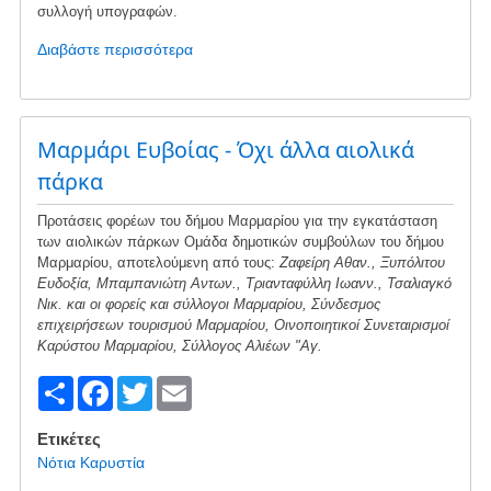
συλλογή υπογραφών.
Διαβάστε περισσότερα
για
το
Συνοπτικός
απολογισμός
δράσεων
Μαρμάρι Ευβοίας - Όχι άλλα αιολικά
επιτροπής
πάρκα
φορέων
&
Προτάσεις φορέων του δήμου Μαρμαρίου για την εγκατάσταση
πολιτών
των αιολικών πάρκων Ομάδα δημοτικών συμβούλων του δήμου
περιοχής
Μαρμαρίου, αποτελούμενη από τους:
Ζαφείρη Αθαν., Ξυπόλιτου
Καρύστου
Ευδοξία, Μπαμπανιώτη Αντων., Τριανταφύλλη Ιωανν., Τσαλιαγκό
Νικ. και οι φορείς και σύλλογοι Μαρμαρίου, Σύνδεσμος
επιχειρήσεων τουρισμού Μαρμαρίου, Οινοποιητικοί Συνεταιρισμοί
Καρύστου Μαρμαρίου, Σύλλογος Αλιέων "Αγ.
S
F
T
E
h
a
wi
m
Ετικέτες
ar
c
tt
ail
Νότια Καρυστία