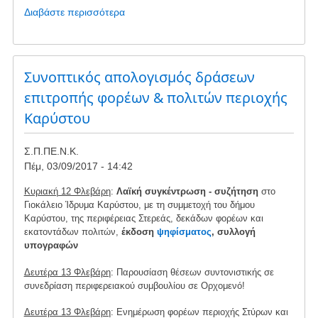
Διαβάστε περισσότερα
για
το
Η
στάση
τού
Συνοπτικός απολογισμός δράσεων
Δήμου
επιτροπής φορέων & πολιτών περιοχής
Καρύστου
Καρύστου
πρός
τον
ΣΠΠΕΝΚ
Σ.Π.ΠΕ.Ν.Κ.
-
Πέμ, 03/09/2017 - 14:42
ουδέν
σχόλιον...
Κυριακή 12 Φλεβάρη
:
Λαϊκή συγκέντρωση - συζήτηση
στο
Γιοκάλειο Ίδρυμα Καρύστου, με τη συμμετοχή του δήμου
Καρύστου, της περιφέρειας Στερεάς, δεκάδων φορέων και
εκατοντάδων πολιτών,
έκδοση
ψηφίσματος
, συλλογή
υπογραφών
Δευτέρα 13 Φλεβάρη
: Παρουσίαση θέσεων συντονιστικής σε
συνεδρίαση περιφερειακού συμβουλίου σε Ορχομενό!
Δευτέρα 13 Φλεβάρη
: Ενημέρωση φορέων περιοχής Στύρων και