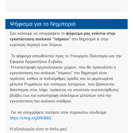
Ψήφισμα για το Νημποριό
Σας καλούμε να υπογράψετε το
ψήφισμα μας ενάντια στην
εγκατάσταση αιολικού "πάρκου"
στο Νημποριό & στην
ευρύτερη περιοχή των Στύρων.
Το ψήφισμα απευθύνεται προς το Υπουργείο Πολιτισμού και την
Εφορεία Αρχαιοτήτων Ευβοίας.
Η καταστροφή αρχαιολογικών χώρων, που θα προκαλέσει η
εγκατάσταση του αιολικού "πάρκου" στο Νημποριό είναι
τεράστια, καθώς οι πολυάριθμες ομάδες και τα μεμονωμένα
μέτωπα Ρωμαϊκών και νεότερων λατομείων, που βρίσκονται
διάσπαρτα στον λόφο, πρόκειται να υποστούν ανεπανόρθωτες
βλάβες έως και καταστροφή ολόκληρων μετώπων από την
εγκατάσταση του αιολικού σταθμού.
Για να υπογράψετε πατήστε στον παρακάτω σύνδεσμο:
https://chng.it/gDtK8bbC
Η αλληλεγγύη είναι το όπλο μας!