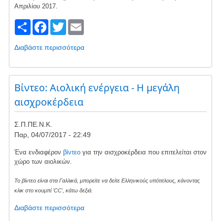
χάρτες,
‎Απριλίου ‎2017.
το
S
F
T
E
ιδιοκτησιακό
h
a
wi
m
και
την
Διαβάστε περισσότερα
για
ar
c
tt
ail
εγκατάσταση
το
αιολικών
Μία
e
e
er
εκπομπή
b
Βίντεο: Αιολική ενέργεια - Η μεγάλη
για
αισχροκέρδεια
το
o
ξεπούλημα
o
της
Σ.Π.ΠΕ.Ν.Κ.
ΔΕΗ
k
Παρ, 04/07/2017 - 22:49
Ένα ενδιαφέρον
βίντεο
για την αισχροκέρδεια που επιτελείται στον
χώρο των αιολικών.
Το βίντεο είναι στα Γαλλικά, μπορείτε να δείτε Ελληνικούς υπότιτλους, κάνοντας
κλικ στο κουμπί 'CC', κάτω δεξιά.
Διαβάστε περισσότερα
για
το