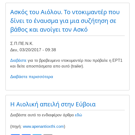
μελών
και
Ασκός του Αιόλου. Το ντοκιμαντέρ που
τύπου
δίνει το έναυσμα για μια συζήτηση σε
(συνάντηση
βάθος και ανοίγει τον Ασκό
Δ.Σ.
24/3/2017)
Σ.Π.ΠΕ.Ν.Κ.
Δευ, 03/20/2017 - 09:38
Διαβάστε
για το βραβευμενο ντοκυμαντέρ που πρόβαλε η ΕΡΤ1
και δείτε αποσπάσματα απο αυτό (trailer).
Διαβάστε περισσότερα
για
το
Ασκός
του
Αιόλου.
Η Αιολική απειλή στην Εύβοια
Το
ντοκιμαντέρ
Διαβάστε αυτό το ενδιαφέρον άρθρο
εδώ
που
(πηγή:
www.apenantioxthi.com
)
δίνει
το