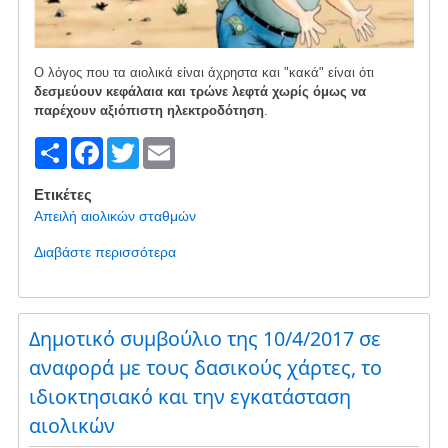
Ο λόγος που τα αιολικά είναι άχρηστα και "κακά" είναι ότι
δεσμεύουν κεφάλαια και τρώνε λεφτά χωρίς όμως να
παρέχουν αξιόπιστη ηλεκτροδότηση
.
S
F
T
E
h
a
wi
m
Ετικέτες
ar
c
tt
ail
Απειλή αιολικών σταθμών
e
e
er
Διαβάστε περισσότερα
για
b
το
Ο
o
ρόλος
o
Δημοτικό συμβούλιο της 10/4/2017 σε
των
ΒΑΠΕ
αναφορά με τους δασικούς χάρτες, το
k
στην
ιδιοκτησιακό και την εγκατάσταση
παροχή
αιολικών
ενέργειας:
Ακριβό