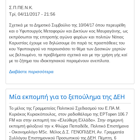
ρεύμα
Σ.Π.ΠΕ.Ν.Κ.
καί
Τρί, 04/11/2017 - 21:56
αναξιόπιστη
ηλεκτροδότηση
Σχετικά με το Δημοτικό Συμβούλιο της 10/04/17 όπου περευρέθη
και ο Υφυπουργός Μεταφορών και Δικτύων κος Μαυραγάνης, ως
εκπρόσωποι της επιτροπής αγώνα φορέων και πολιτών Νότιας
Καρυστίας έχουμε να δηλώσουμε ότι παρά τις προσπάθειες του
κου Υφυπουργού να παρουσιάσει το θέμα των Δασικών χαρτών
ως βελτιωμένο, τα προβλήματα σχετικά και με την χρήση γής καί
με το ζήτημα του ιδιοκτησιακού παραμένουν ανεπίλυτα.
Διαβάστε περισσότερα
για
το
Δημοτικό
συμβούλιο
Μία εκπομπή για το ξεπούλημα της ΔΕΗ
της
10/4/2017
Το μέλος της Γραμματείας Πολιτικού Σχεδιασμού του Ε.ΠΑ.Μ.
σε
Κυριάκος Κυριακόπουλος, στον ραδιοθάλαμο της ΕΡΤopen 106.7
αναφορά
FM και στην εκπομπή του «Ελεύθερη Ελλάδα». ‎‎‎Στην σημερινή
με
εκπομπή φιλοξενεί την κ.Φλώρα Παπαδέδε, Πολιτικό Επιστήμονα
τους
- Οικονομολόγο MSc. Μέλος Δ.Σ. ΓΕΝΟΠ/ΔΕΗ, Αν. Γραμματέα
δασικούς
Συλλόγου Επιστημονικού Προσωπικού της ΔΕΗ. ‎Πέμπτη, ‎6