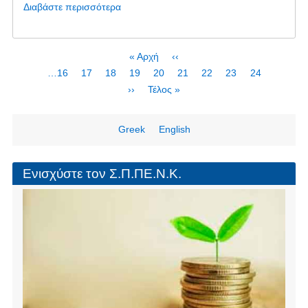
e
e
er
Διαβάστε περισσότερα
για
b
το
Μαρμάρι
o
Ευβοίας
Σελιδοποίηση
First
« Αρχή
Προηγούμενη
‹‹
o
-
page
σελίδα
Page
…
16
Page
17
Page
18
Page
19
Τρέχουσα
20
Page
21
Page
22
Page
23
Page
24
Όχι
k
σελίδα
Next
››
Last
Τέλος »
άλλα
page
page
αιολικά
πάρκα
Greek
English
Ενισχύστε τον Σ.Π.ΠΕ.Ν.Κ.