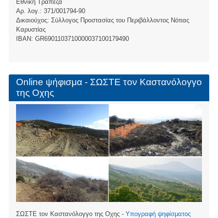
Εθνική Τράπεζα
Αρ. λογ.: 371/001794-90
Δικαιούχος: Σύλλογος Προστασίας του Περιβάλλοντος Νότιας
Καρυστίας
ΙBAN: GR6901103710000037100179490
Online ψήφισμα - ΣΩΣΤΕ τον Καστανόλογγο
της Οχης
ΣΩΣΤΕ τον Καστανόλογγο της Οχης -
Υπογραφή ψηφίσματος