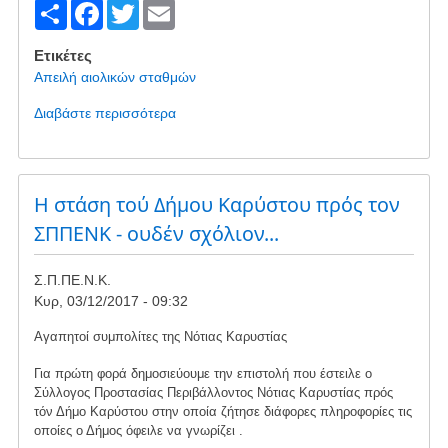
S
F
T
E
έναυσμα
h
a
wi
m
για
Ετικέτες
μια
ar
c
tt
ail
Απειλή αιολικών σταθμών
συζήτηση
e
e
er
σε
Διαβάστε περισσότερα
για
βάθος
b
το
και
Η
o
ανοίγει
Αιολική
τον
o
απειλή
Η στάση τού Δήμου Καρύστου πρός τον
Ασκό
στην
k
ΣΠΠΕΝΚ - ουδέν σχόλιον...
Εύβοια
Σ.Π.ΠΕ.Ν.Κ.
Κυρ, 03/12/2017 - 09:32
Αγαπητοί συμπολίτες της Νότιας Καρυστίας
Για πρώτη φορά δημοσιεύουμε την επιστολή που έστειλε ο
Σύλλογος Προστασίας Περιβάλλοντος Νότιας Καρυστίας πρός
τόν Δήμο Καρύστου στην οποία ζήτησε διάφορες πληροφορίες τις
οποίες ο Δήμος όφειλε να γνωρίζει .