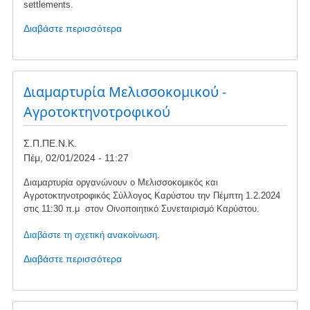
settlements.
Διαβάστε περισσότερα
για
το
Update
on
the
Διαμαρτυρία Μελισσοκομικού -
latest
Αγροτοκτηνοτροφικού
developments
Σ.Π.ΠΕ.Ν.Κ.
Πέμ, 02/01/2024 - 11:27
Διαμαρτυρία οργανώνουν ο Μελισσοκομικός και
Αγροτοκτηνοτροφικός Σύλλογος Καρύστου την Πέμπτη 1.2.2024
στις 11:30 π.μ στον Οινοποιητικό Συνεταιρισμό Καρύστου.
Διαβάστε τη σχετική ανακοίνωση
.
Διαβάστε περισσότερα
για
το
Διαμαρτυρία
Μελισσοκομικού