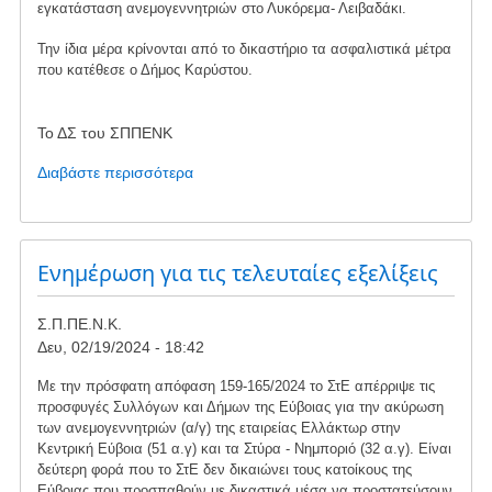
εγκατάσταση ανεμογεννητριών στο Λυκόρεμα- Λειβαδάκι.
Την ίδια μέρα κρίνονται από το δικαστήριο τα ασφαλιστικά μέτρα
που κατέθεσε ο Δήμος Καρύστου.
Το ΔΣ του ΣΠΠΕΝΚ
Διαβάστε περισσότερα
για
το
Κινητοποίηση
Παρασκευή
19-
Ενημέρωση για τις τελευταίες εξελίξεις
4
κατά
Σ.Π.ΠΕ.Ν.Κ.
ανεμολογικού
Δευ, 02/19/2024 - 18:42
ιστού
Με την πρόσφατη απόφαση 159-165/2024 το ΣτΕ απέρριψε τις
προσφυγές Συλλόγων και Δήμων της Εύβοιας για την ακύρωση
των ανεμογεννητριών (α/γ) της εταιρείας Ελλάκτωρ στην
Κεντρική Εύβοια (51 α.γ) και τα Στύρα - Νημποριό (32 α.γ). Είναι
δεύτερη φορά που το ΣτΕ δεν δικαιώνει τους κατοίκους της
Εύβοιας που προσπαθούν με δικαστικά μέσα να προστατεύσουν