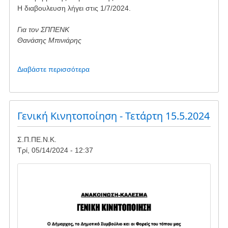
Η διαβουλευση λήγει στις 1/7/2024.
Για τον ΣΠΠΕΝΚ
Θανάσης Μπινιάρης
Διαβάστε περισσότερα
για
το
Διαβούλευση
για
Αιολ.
Γενική Κινητοποίηση - Τετάρτη 15.5.2024
Σταθμό
στους
Σ.Π.ΠΕ.Ν.Κ.
Στουπαίους
Τρί, 05/14/2024 - 12:37
Image