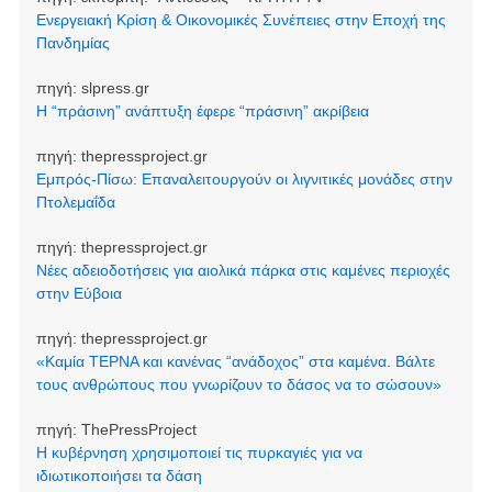
Ενεργειακή Κρίση & Οικονομικές Συνέπειες στην Εποχή της
Πανδημίας
πηγή:
slpress.gr
Η “πράσινη” ανάπτυξη έφερε “πράσινη” ακρίβεια
πηγή:
thepressproject.gr
Εμπρός-Πίσω: Επαναλειτουργούν οι λιγνιτικές μονάδες στην
Πτολεμαΐδα
πηγή:
thepressproject.gr
Νέες αδειοδοτήσεις για αιολικά πάρκα στις καμένες περιοχές
στην Εύβοια
πηγή:
thepressproject.gr
«Καμία ΤΕΡΝΑ και κανένας “ανάδοχος” στα καμένα. Βάλτε
τους ανθρώπους που γνωρίζουν το δάσος να το σώσουν»
πηγή:
ThePressProject
Η κυβέρνηση χρησιμοποιεί τις πυρκαγιές για να
ιδιωτικοποιήσει τα δάση