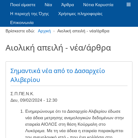
Ποιοί είμαστε
Νέα
Άρθρα
Νότια Καρυστία
Η περιοχή της Όχης
Χρήσιμες πληροφορίες
Επικοινωνία
Breadcrumbs
Βρίσκεστε εδώ:
Αρχική
Αιολική απειλή - νέα/άρθρα
Αιολική απειλή - νέα/άρθρα
Σημαντικά νέα από το Δασαρχείο
Αλιβερίου
Σ.Π.ΠΕ.Ν.Κ.
Δευ, 09/02/2024 - 12:30
Ενημερώνουμε ότι το Δασαρχείο Αλιβερίου έδωσε
νέα άδεια μετρησης ανεμολογικών δεδομένων στην
εταιρεία ΑΙΟΛΟΣ στη θέση Κούρμαλη στο
Λυκόρεμα. Με τη νέα άδεια η εταιρεία παρακάμπτει
τον ανεμολογικό ιστό - που έχει κολλήσει στο