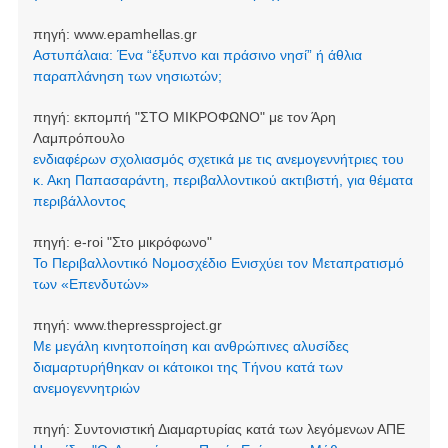
πηγή:
www.epamhellas.gr
Αστυπάλαια: Ένα “έξυπνο και πράσινο νησί” ή άθλια
παραπλάνηση των νησιωτών;
πηγή:
εκπομπή "ΣΤΟ ΜΙΚΡΟΦΩΝΟ" με τον Άρη
Λαμπρόπουλο
ενδιαφέρων σχολιασμός σχετικά με τις ανεμογεννήτριες του
κ. Ακη Παπασαράντη, περιβαλλοντικού ακτιβιστή, για θέματα
περιβάλλοντος
πηγή:
e-roi "Στο μικρόφωνο"
Το Περιβαλλοντικό Νομοσχέδιο Ενισχύει τον Μεταπρατισμό
των «Επενδυτών»
πηγή:
www.thepressproject.gr
Με μεγάλη κινητοποίηση και ανθρώπινες αλυσίδες
διαμαρτυρήθηκαν οι κάτοικοι της Τήνου κατά των
ανεμογεννητριών
πηγή:
Συντονιστική Διαμαρτυρίας κατά των λεγόμενων ΑΠΕ