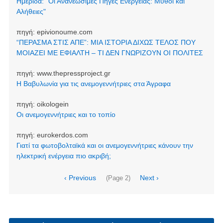
Ημερίδα: "Οι Ανανεώσιμες Πηγές Ενέργειας: Μύθοι και
Αλήθειες"
πηγή:
epivionoume.com
“ΠΕΡΑΣΜΑ ΣΤΙΣ ΑΠΕ”: ΜΙΑ ΙΣΤΟΡΙΑ ΔΙΧΩΣ ΤΕΛΟΣ ΠΟΥ
ΜΟΙΑΖΕΙ ΜΕ ΕΦΙΑΛΤΗ – ΤΙ ΔΕΝ ΓΝΩΡΙΖΟΥΝ ΟΙ ΠΟΛΙΤΕΣ
πηγή:
www.thepressproject.gr
Η Βαβυλωνία για τις ανεμογεννήτριες στα Άγραφα
πηγή:
oikologein
Οι ανεμογεννήτριες και το τοπίο
πηγή:
eurokerdos.com
Γιατί τα φωτοβολταϊκά και οι ανεμογεννήτριες κάνουν την
ηλεκτρική ενέργεια πιο ακριβή;
Σελιδοποίηση
Προηγούμενη
‹ Previous
Next
Next ›
(Page 2)
σελίδα
page