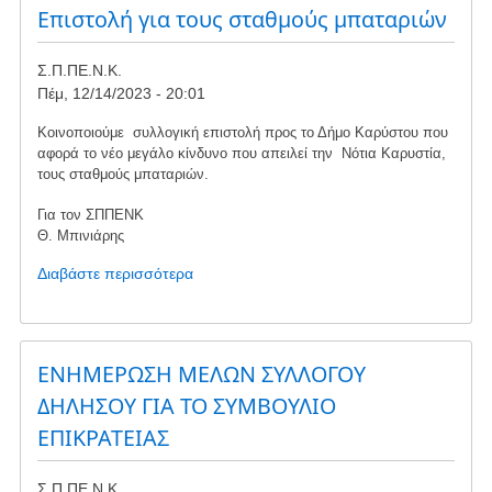
-
Επιστολή για τους σταθμούς μπαταριών
Αγροτοκτηνοτροφικού
Σ.Π.ΠΕ.Ν.Κ.
Πέμ, 12/14/2023 - 20:01
Κοινοποιούμε συλλογική επιστολή προς το Δήμο Καρύστου που
αφορά το νέο μεγάλο κίνδυνο που απειλεί την Νότια Καρυστία,
τους σταθμούς μπαταριών.
Για τον ΣΠΠΕΝΚ
Θ. Μπινιάρης
Διαβάστε περισσότερα
για
το
Επιστολή
για
τους
ΕΝΗΜΕΡΩΣΗ ΜΕΛΩΝ ΣΥΛΛΟΓΟΥ
σταθμούς
ΔΗΛΗΣΟΥ ΓΙΑ ΤΟ ΣΥΜΒΟΥΛΙΟ
μπαταριών
ΕΠΙΚΡΑΤΕΙΑΣ
Σ.Π.ΠΕ.Ν.Κ.