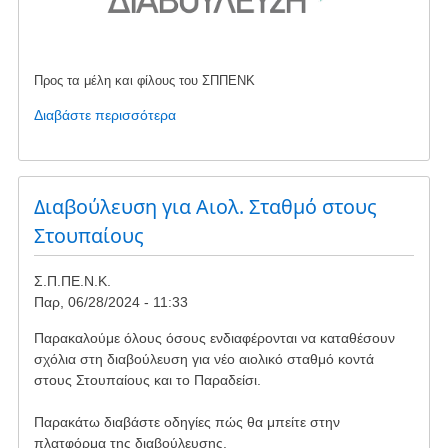
Προς τα μέλη και φίλους του ΣΠΠΕΝΚ
Διαβάστε περισσότερα
για
το
Διαβούλευση
για
νέους
Διαβούλευση για Αιολ. Σταθμό στους
Αιολ.
Στουπαίους
Σταθμούς
-
Σ.Π.ΠΕ.Ν.Κ.
ΕΠΕΙΓΟΝ
Παρ, 06/28/2024 - 11:33
Παρακαλούμε όλους όσους ενδιαφέρονται να καταθέσουν
σχόλια στη διαβούλευση για νέο αιολικό σταθμό κοντά
στους Στουπαίους και το Παραδείσι.
Παρακάτω διαβάστε οδηγίες πώς θα μπείτε στην
πλατφόρμα της διαβούλευσης.