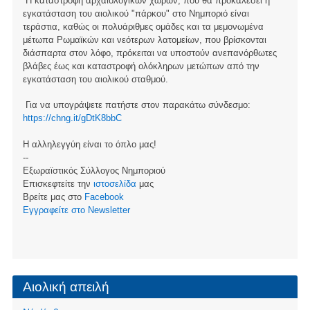
Η καταστροφή αρχαιολογικών χώρων, που θα προκαλέσει η
εγκατάσταση του αιολικού "πάρκου" στο Νημποριό είναι
τεράστια, καθώς οι πολυάριθμες ομάδες και τα μεμονωμένα
μέτωπα Ρωμαϊκών και νεότερων λατομείων, που βρίσκονται
διάσπαρτα στον λόφο, πρόκειται να υποστούν ανεπανόρθωτες
βλάβες έως και καταστροφή ολόκληρων μετώπων από την
εγκατάσταση του αιολικού σταθμού.
Για να υπογράψετε πατήστε στον παρακάτω σύνδεσμο:
https://chng.it/gDtK8bbC
Η αλληλεγγύη είναι το όπλο μας!
--
Εξωραϊστικός Σύλλογος Νημποριού
Επισκεφτείτε την
ιστοσελίδα
μας
Βρείτε μας στο
Facebook
Eγγραφείτε στο Newsletter
Αιολική απειλή