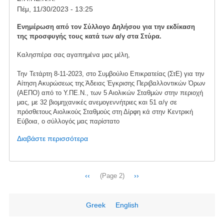
Πέμ, 11/30/2023 - 13:25
Ενημέρωση από τον Σύλλογο Δηλήσου για την εκδίκαση
της προσφυγής τους κατά των α/γ στα Στύρα.
Καλησπέρα σας αγαπημένα μας μέλη,
Την Τετάρτη 8-11-2023, στο Συμβούλιο Επικρατείας (ΣτΕ) για την
Αίτηση Ακυρώσεως της Άδειας Έγκρισης Περιβαλλοντικών Όρων
(ΑΕΠΟ) από το Υ.ΠΕ.Ν., των 5 Αιολικών Σταθμών στην περιοχή
μας, με 32 βιομηχανικές ανεμογεννήτριες και 51 α/γ σε
πρόσθετους Αιολικούς Σταθμούς στη Δίρφη κά στην Κεντρική
Εύβοια, ο σύλλογός μας παρίστατο
Διαβάστε περισσότερα
για
το
ΕΝΗΜΕΡΩΣΗ
ΜΕΛΩΝ
Σελιδοποίηση
Προηγούμενη
‹‹
Next
››
(Page 2)
ΣΥΛΛΟΓΟΥ
σελίδα
page
ΔΗΛΗΣΟΥ
ΓΙΑ
Greek
English
ΤΟ
ΣΥΜΒΟΥΛΙΟ