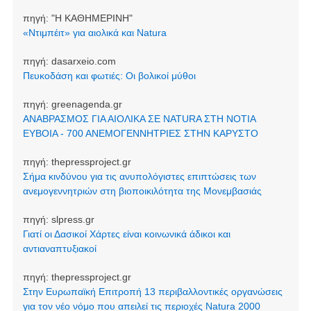
πηγή:
"Η ΚΑΘΗΜΕΡΙΝΗ"
«Ντιμπέιτ» για αιολικά και Natura
πηγή:
dasarxeio.com
Πευκοδάση και φωτιές: Οι βολικοί μύθοι
πηγή:
greenagenda.gr
ΑΝΑΒΡΑΣΜΟΣ ΓΙΑ ΑΙΟΛΙΚΑ ΣΕ NATURA ΣΤΗ ΝΟΤΙΑ
ΕΥΒΟΙΑ - 700 ΑΝΕΜΟΓΕΝΝΗΤΡΙΕΣ ΣΤΗΝ ΚΑΡΥΣΤΟ
πηγή:
thepressproject.gr
Σήμα κινδύνου για τις ανυπολόγιστες επιπτώσεις των
ανεμογεννητριών στη βιοποικιλότητα της Μονεμβασιάς
πηγή:
slpress.gr
Γιατί οι Δασικοί Χάρτες είναι κοινωνικά άδικοι και
αντιαναπτυξιακοί
πηγή:
thepressproject.gr
Στην Ευρωπαϊκή Επιτροπή 13 περιβαλλοντικές οργανώσεις
για τον νέο νόμο που απειλεί τις περιοχές Natura 2000