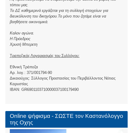
τόπου μας.
Το ΔΣ καθημερινά εργάζεται για τη συλλογή στοιχείων για
διευκόλυνση του δικηγόρου.Το μόνο που ζητάμε είναι να
βοηθήσετε οικονομικά.
Καλον αγώνα.
Η Πρόεδρος
Χρυσή Μπερετη
Τραπεζικός Λογαριασμός του Συλλόγου:
Εθνική Τράπεζα
Αρ. λογ.: 371/001794-90
Δικαιούχος: Σύλλογος Προστασίας του Περιβάλλοντος Νότιας
Καρυστίας
ΙBAN: GR6901103710000037100179490
Online ψήφισμα - ΣΩΣΤΕ τον Καστανόλογγο
της Οχης