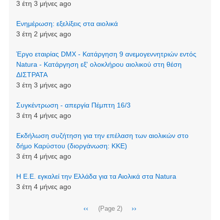
3 έτη 3 μήνες ago
Ενημέρωση: εξελίξεις στα αιολικά
3 έτη 2 μήνες ago
Έργο εταιρίας DMX - Κατάργηση 9 ανεμογεννητριών εντός
Natura - Κατάργηση εξ' ολοκλήρου αιολικού στη θέση
ΔΙΣΤΡΑΤΑ
3 έτη 3 μήνες ago
Συγκέντρωση - απεργία Πέμπτη 16/3
3 έτη 4 μήνες ago
Εκδήλωση συζήτηση για την επέλαση των αιολικών στο
δήμο Καρύστου (διοργάνωση: ΚΚΕ)
3 έτη 4 μήνες ago
Η Ε.Ε. εγκαλεί την Ελλάδα για τα Αιολικά στα Natura
3 έτη 4 μήνες ago
Σελιδοποίηση
Προηγούμενη
‹‹
Next
››
(Page 2)
σελίδα
page