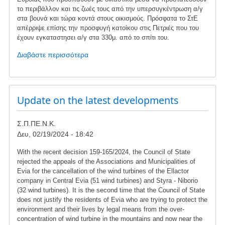
το περιβάλλον και τις ζωές τους από την υπερσυγκέντρωση α/γ
στα βουνά και τώρα κοντά στους οικισμούς. Πρόσφατα το ΣτΕ
απέρριψε επίσης την προσφυγή κατοίκου στις Πετριές που του
έχουν εγκαταστησει α/γ στα 330μ. από το σπίτι του.
Διαβάστε περισσότερα
για
το
Ενημέρωση
για
τις
Update on the latest developments
τελευταίες
εξελίξεις
Σ.Π.ΠΕ.Ν.Κ.
Δευ, 02/19/2024 - 18:42
With the recent decision 159-165/2024, the Council of State
rejected the appeals of the Associations and Municipalities of
Evia for the cancellation of the wind turbines of the Ellactor
company in Central Evia (51 wind turbines) and Styra - Niborio
(32 wind turbines). It is the second time that the Council of State
does not justify the residents of Evia who are trying to protect the
environment and their lives by legal means from the over-
concentration of wind turbine in the mountains and now near the