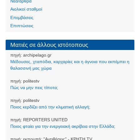
Νέα/άρθρα
Αιολικοί σταθμοί
Επεμβάσεις
Επιπτώσεις
Ματιές σε άλλους ιστότοπους
πηγή:
archipelago.gr
Μέδουσες, χταπόδια, καρχαρίες και η άγνοια που εκπέμπει η
θαλασσινή μας χώρα
πηγή:
politestv
Πώς να μην πεις τίποτα;
πηγή:
politestv
Ποιος κερδίζει από την κλιματική αλλαγή;
πηγή:
REPORTERS UNITED
Ποιος φταίει για την ενεργειακή ακρίβεια στην Ελλάδα;
πηγή:
εκπομπή: "Αντιθέσεις" - ΚΡΗΤΗ TV