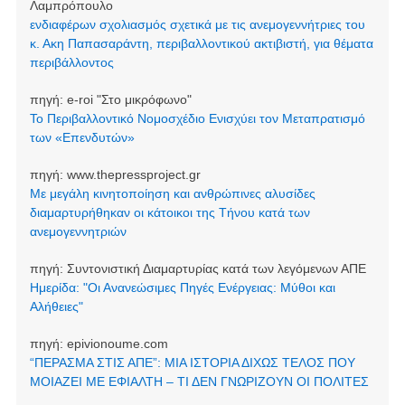
Λαμπρόπουλο
ενδιαφέρων σχολιασμός σχετικά με τις ανεμογεννήτριες του
κ. Ακη Παπασαράντη, περιβαλλοντικού ακτιβιστή, για θέματα
περιβάλλοντος
πηγή:
e-roi "Στο μικρόφωνο"
Το Περιβαλλοντικό Νομοσχέδιο Ενισχύει τον Μεταπρατισμό
των «Επενδυτών»
πηγή:
www.thepressproject.gr
Με μεγάλη κινητοποίηση και ανθρώπινες αλυσίδες
διαμαρτυρήθηκαν οι κάτοικοι της Τήνου κατά των
ανεμογεννητριών
πηγή:
Συντονιστική Διαμαρτυρίας κατά των λεγόμενων ΑΠΕ
Ημερίδα: "Οι Ανανεώσιμες Πηγές Ενέργειας: Μύθοι και
Αλήθειες"
πηγή:
epivionoume.com
“ΠΕΡΑΣΜΑ ΣΤΙΣ ΑΠΕ”: ΜΙΑ ΙΣΤΟΡΙΑ ΔΙΧΩΣ ΤΕΛΟΣ ΠΟΥ
ΜΟΙΑΖΕΙ ΜΕ ΕΦΙΑΛΤΗ – ΤΙ ΔΕΝ ΓΝΩΡΙΖΟΥΝ ΟΙ ΠΟΛΙΤΕΣ