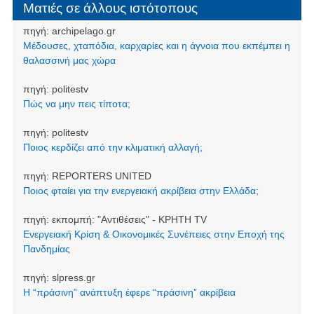
Ματιές σε άλλους ιστότοπους
πηγή:
archipelago.gr
Μέδουσες, χταπόδια, καρχαρίες και η άγνοια που εκπέμπει η
θαλασσινή μας χώρα
πηγή:
politestv
Πώς να μην πεις τίποτα;
πηγή:
politestv
Ποιος κερδίζει από την κλιματική αλλαγή;
πηγή:
REPORTERS UNITED
Ποιος φταίει για την ενεργειακή ακρίβεια στην Ελλάδα;
πηγή:
εκπομπή: "Αντιθέσεις" - ΚΡΗΤΗ TV
Ενεργειακή Κρίση & Οικονομικές Συνέπειες στην Εποχή της
Πανδημίας
πηγή:
slpress.gr
Η “πράσινη” ανάπτυξη έφερε “πράσινη” ακρίβεια