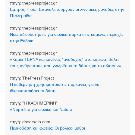
πηγή:
thepressproject.gr
Εμπρός-Πίσω: Επαναλειτουργούν οι λιγνιτικές μονάδες στην
Πτολεμαΐδα
πηγή:
thepressproject.gr
Νέες αδειοδοτήσεις για αιολικά πάρκα στις καμένες περιοχές
στην Εύβοια
πηγή:
thepressproject.gr
«Καμία ΤΕΡΝΑ και κανένας “ανάδοχος” στα καμένα. Βάλτε
τους ανθρώπους που γνωρίζουν το δάσος να το σώσουν»
πηγή:
ThePressProject
Η κυβέρνηση χρησιμοποιεί τις πυρκαγιές για να
ιδιωτικοποιήσει τα δάση
πηγή:
"Η ΚΑΘΗΜΕΡΙΝΗ"
«Ντιμπέιτ» για αιολικά και Natura
πηγή:
dasarxeio.com
Πευκοδάση και φωτιές: Οι βολικοί μύθοι