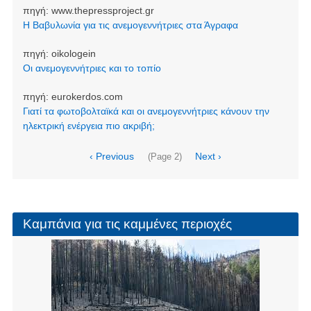
πηγή:
www.thepressproject.gr
Η Βαβυλωνία για τις ανεμογεννήτριες στα Άγραφα
πηγή:
oikologein
Οι ανεμογεννήτριες και το τοπίο
πηγή:
eurokerdos.com
Γιατί τα φωτοβολταϊκά και οι ανεμογεννήτριες κάνουν την
ηλεκτρική ενέργεια πιο ακριβή;
Σελιδοποίηση
Προηγούμενη
‹ Previous
Next
Next ›
(Page 2)
σελίδα
page
Καμπάνια για τις καμμένες περιοχές