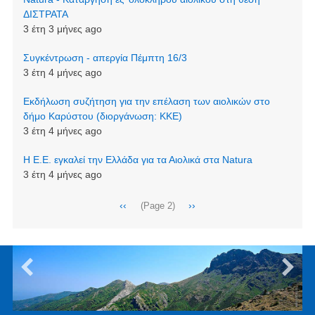
ΔΙΣΤΡΑΤΑ
3 έτη 3 μήνες ago
Συγκέντρωση - απεργία Πέμπτη 16/3
3 έτη 4 μήνες ago
Εκδήλωση συζήτηση για την επέλαση των αιολικών στο
δήμο Καρύστου (διοργάνωση: ΚΚΕ)
3 έτη 4 μήνες ago
Η Ε.Ε. εγκαλεί την Ελλάδα για τα Αιολικά στα Natura
3 έτη 4 μήνες ago
Σελιδοποίηση
Προηγούμενη
‹‹
Next
››
(Page 2)
σελίδα
page