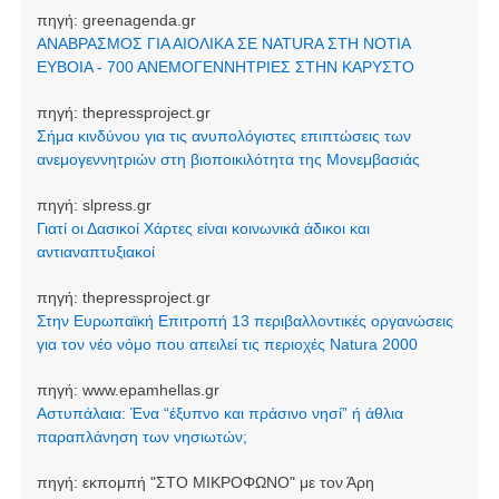
πηγή:
greenagenda.gr
ΑΝΑΒΡΑΣΜΟΣ ΓΙΑ ΑΙΟΛΙΚΑ ΣΕ NATURA ΣΤΗ ΝΟΤΙΑ
ΕΥΒΟΙΑ - 700 ΑΝΕΜΟΓΕΝΝΗΤΡΙΕΣ ΣΤΗΝ ΚΑΡΥΣΤΟ
πηγή:
thepressproject.gr
Σήμα κινδύνου για τις ανυπολόγιστες επιπτώσεις των
ανεμογεννητριών στη βιοποικιλότητα της Μονεμβασιάς
πηγή:
slpress.gr
Γιατί οι Δασικοί Χάρτες είναι κοινωνικά άδικοι και
αντιαναπτυξιακοί
πηγή:
thepressproject.gr
Στην Ευρωπαϊκή Επιτροπή 13 περιβαλλοντικές οργανώσεις
για τον νέο νόμο που απειλεί τις περιοχές Natura 2000
πηγή:
www.epamhellas.gr
Αστυπάλαια: Ένα “έξυπνο και πράσινο νησί” ή άθλια
παραπλάνηση των νησιωτών;
πηγή:
εκπομπή "ΣΤΟ ΜΙΚΡΟΦΩΝΟ" με τον Άρη