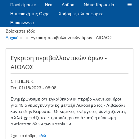
Ποιοί είμαστε
Νέα
Άρθρα
Νότια Καρυστία
Η περιοχή της Όχης
Χρήσιμες πληροφορίες
Επικοινωνία
Breadcrumbs
Βρίσκεστε εδώ:
Αρχική
Eγκριση περιβαλλοντικών όρων - ΑΙΟΛΟΣ
Eγκριση περιβαλλοντικών όρων -
ΑΙΟΛΟΣ
Σ.Π.ΠΕ.Ν.Κ.
Τετ, 01/18/2023 - 08:08
Ενημέρωνουμε ότι εγκρίθηκαν οι περιβαλλοντικοί όροι
για 15 ανεμογεννήτριες μεταξύ Λυκορέματος - Λιβαδάκι
κοντά στην Κάρυστο. Οι νομικές ενέργειες συνεχίζονται,
αλλά χρειάζεται περισσότερο από ποτέ η σύσσωμη
αντίσταση όλων των κατοίκων.
Σχετικό άρθρο,
εδώ