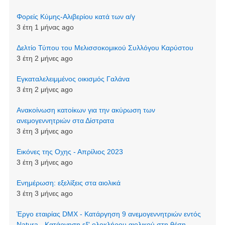
Φορείς Κύμης-Αλιβερίου κατά των α/γ
3 έτη 1 μήνας ago
Δελτίο Τύπου του Μελισσοκομικού Συλλόγου Καρύστου
3 έτη 2 μήνες ago
Εγκαταλελειμμένος οικισμός Γαλάνα
3 έτη 2 μήνες ago
Aνακοίνωση κατοίκων για την ακύρωση των
ανεμογεννητριών στα Δίστρατα
3 έτη 3 μήνες ago
Εικόνες της Οχης - Απρίλιος 2023
3 έτη 3 μήνες ago
Ενημέρωση: εξελίξεις στα αιολικά
3 έτη 3 μήνες ago
Έργο εταιρίας DMX - Κατάργηση 9 ανεμογεννητριών εντός
Natura - Κατάργηση εξ' ολοκλήρου αιολικού στη θέση