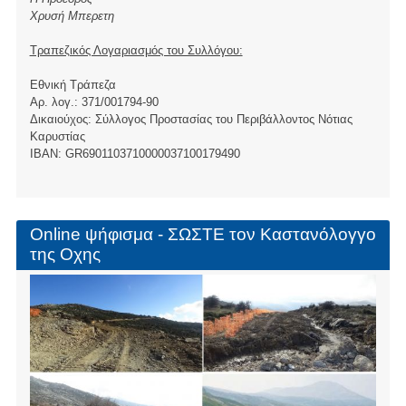
Χρυσή Μπερετη
Τραπεζικός Λογαριασμός του Συλλόγου:
Εθνική Τράπεζα
Αρ. λογ.: 371/001794-90
Δικαιούχος: Σύλλογος Προστασίας του Περιβάλλοντος Νότιας
Καρυστίας
ΙBAN: GR6901103710000037100179490
Online ψήφισμα - ΣΩΣΤΕ τον Καστανόλογγο
της Οχης