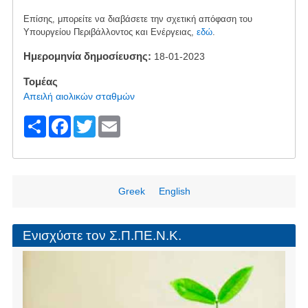
Επίσης, μπορείτε να διαβάσετε την σχετική απόφαση του
Υπουργείου Περιβάλλοντος και Ενέργειας,
εδώ
.
Ημερομηνία δημοσίευσης
18-01-2023
Τομέας
Απειλή αιολικών σταθμών
S
F
T
E
h
a
wi
m
ar
c
tt
ail
e
e
er
Greek
English
b
o
Ενισχύστε τον Σ.Π.ΠΕ.Ν.Κ.
o
k