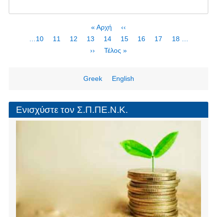
το
Προβολή
ταινίας
Σελιδοποίηση
First
« Αρχή
Προηγούμενη
‹‹
"Ο
page
σελίδα
Page
…
10
Page
11
Page
12
Page
13
Τρέχουσα
14
Page
15
Page
16
Page
17
Page
18
…
Ασκός
σελίδα
Next
››
Last
Τέλος »
του
page
page
Αιόλου"
Greek
English
Ενισχύστε τον Σ.Π.ΠΕ.Ν.Κ.