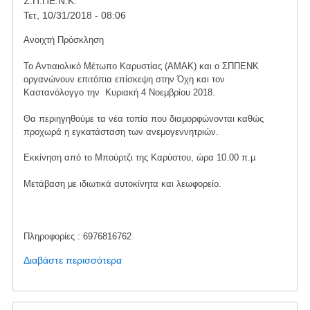
Σ.Π.ΠΕ.Ν.Κ.
Τετ, 10/31/2018 - 08:06
Ανοιχτή Πρόσκληση
Το Αντιαιολικό Μέτωπο Καρυστίας (ΑΜΑΚ) και ο ΣΠΠΕΝΚ
οργανώνουν επιτόπια επίσκεψη στην Όχη και τον
Καστανόλογγο την Κυριακή 4 Νοεμβρίου 2018.
Θα περιηγηθούμε τα νέα τοπία που διαμορφώνονται καθώς
προχωρά η εγκατάσταση των ανεμογεννητριών.
Εκκίνηση από το Μπούρτζι της Καρύστου, ώρα 10.00 π.μ
Μετάβαση με ιδιωτικά αυτοκίνητα και λεωφορείο.
Πληροφορίες : 6976816762
Διαβάστε περισσότερα
για
το
Επίσκεψη
στην