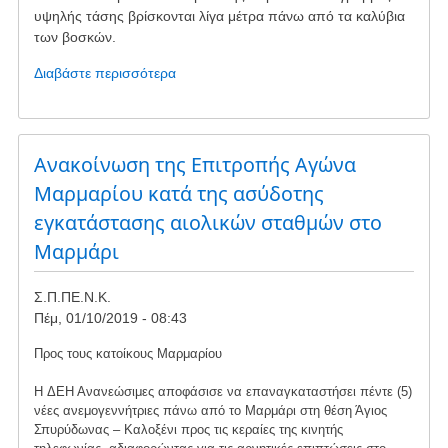
υψηλής τάσης βρίσκονται λίγα μέτρα πάνω από τα καλύβια
των βοσκών.
Διαβάστε περισσότερα
για
το
Περιδιαβαίνοντας
τα
συντρίμμια
Aνακοίνωση της Επιτροπής Αγώνα
της
Μαρμαρίου κατά της ασύδοτης
Όχης
εγκατάστασης αιολικών σταθμών στο
Μαρμάρι
Σ.Π.ΠΕ.Ν.Κ.
Πέμ, 01/10/2019 - 08:43
Προς τους κατοίκους Μαρμαρίου
Η ΔΕΗ Ανανεώσιμες αποφάσισε να επαναγκαταστήσει πέντε (5)
νέες ανεμογεννήτριες πάνω από το Μαρμάρι στη θέση Άγιος
Σπυρύδωνας – Καλοξένι προς τις κεραίες της κινητής