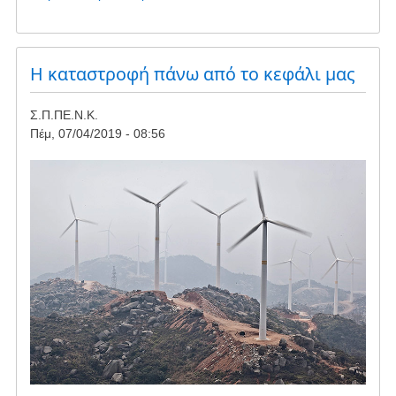
το
Δημοσιοποίηση
επιστολής
ΣΠΠΕΝΚ
Η καταστροφή πάνω από το κεφάλι μας
στα
κόμματα
Σ.Π.ΠΕ.Ν.Κ.
Πέμ, 07/04/2019 - 08:56