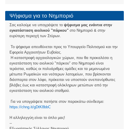
Ψήφισμα για το Νημποριό
Σας καλούμε να υπογράψετε το
ψήφισμα μας ενάντια στην
εγκατάσταση αιολικού "πάρκου"
στο Νημποριό & στην
ευρύτερη περιοχή των Στύρων.
Το ψήφισμα απευθύνεται προς το Υπουργείο Πολιτισμού και την
Εφορεία Αρχαιοτήτων Ευβοίας.
Η καταστροφή αρχαιολογικών χώρων, που θα προκαλέσει η
εγκατάσταση του αιολικού "πάρκου" στο Νημποριό είναι
τεράστια, καθώς οι πολυάριθμες ομάδες και τα μεμονωμένα
μέτωπα Ρωμαϊκών και νεότερων λατομείων, που βρίσκονται
διάσπαρτα στον λόφο, πρόκειται να υποστούν ανεπανόρθωτες
βλάβες έως και καταστροφή ολόκληρων μετώπων από την
εγκατάσταση του αιολικού σταθμού.
Για να υπογράψετε πατήστε στον παρακάτω σύνδεσμο:
https://chng.it/gDtK8bbC
Η αλληλεγγύη είναι το όπλο μας!
--
Εξωραϊστικός Σύλλογος Νημποριού