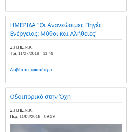
το
Και
νέο
μπαράζ
ΗΜΕΡΙΔΑ "Οι Ανανεώσιμες Πηγές
παρεμβάσεων
Ενέργειας: Μύθοι και Αλήθειες"
του
Νότη
Σ.Π.ΠΕ.Ν.Κ.
Μαριά
Τρί, 11/27/2018 - 11:49
στην
Ευρωβουλή
για
Διαβάστε περισσότερα
για
το
το
περιβαλλοντικό
ΗΜΕΡΙΔΑ
έγκλημα
"Οι
στην
Ανανεώσιμες
Οδοιπορικό στην Όχη
Ν.
Πηγές
Καρυστία
Ενέργειας:
Σ.Π.ΠΕ.Ν.Κ.
Μύθοι
Πέμ, 11/08/2018 - 09:39
και
Αλήθειες"