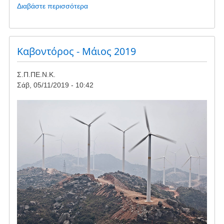
Διαβάστε περισσότερα
για
το
Η
καταστροφή
πάνω
Kαβοντόρος - Μάιος 2019
από
το
Σ.Π.ΠΕ.Ν.Κ.
κεφάλι
Σάβ, 05/11/2019 - 10:42
μας