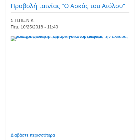
Όχη
Προβολή ταινίας "Ο Ασκός του Αιόλου"
και
τον
Σ.Π.ΠΕ.Ν.Κ.
Καστανόλογγο
Πέμ, 10/25/2018 - 11:40
-
Κυριακή
4/11
Διαβάστε περισσότερα
για