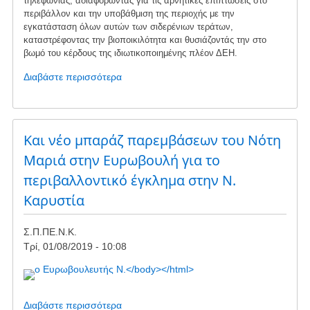
τηλεφωνίας, αδιαφορώντας για τις αρνητικές επιπτώσεις στο
περιβάλλον και την υποβάθμιση της περιοχής με την
εγκατάσταση όλων αυτών των σιδερένιων τεράτων,
καταστρέφοντας την βιοποικιλότητα και θυσιάζοντάς την στο
βωμό του κέρδους της ιδιωτικοποιημένης πλέον ΔΕΗ.
Διαβάστε περισσότερα
για
το
Aνακοίνωση
της
Επιτροπής
Και νέο μπαράζ παρεμβάσεων του Νότη
Αγώνα
Μαριά στην Ευρωβουλή για το
Μαρμαρίου
περιβαλλοντικό έγκλημα στην Ν.
κατά
της
Καρυστία
ασύδοτης
εγκατάστασης
Σ.Π.ΠΕ.Ν.Κ.
αιολικών
Τρί, 01/08/2019 - 10:08
σταθμών
στο
Μαρμάρι
Διαβάστε περισσότερα
για