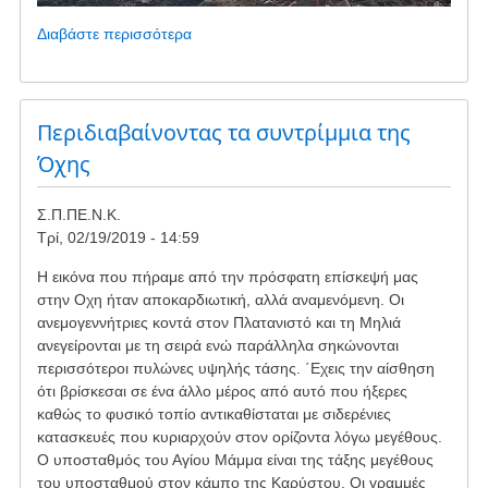
Διαβάστε περισσότερα
για
το
Kαβοντόρος
-
Μάιος
Περιδιαβαίνοντας τα συντρίμμια της
2019
Όχης
Σ.Π.ΠΕ.Ν.Κ.
Τρί, 02/19/2019 - 14:59
Η εικόνα που πήραμε από την πρόσφατη επίσκεψή μας
στην Οχη ήταν αποκαρδιωτική, αλλά αναμενόμενη. Οι
ανεμογεννήτριες κοντά στον Πλατανιστό και τη Μηλιά
ανεγείρονται με τη σειρά ενώ παράλληλα σηκώνονται
περισσότεροι πυλώνες υψηλής τάσης. ΄Εχεις την αίσθηση
ότι βρίσκεσαι σε ένα άλλο μέρος από αυτό που ήξερες
καθώς το φυσικό τοπίο αντικαθίσταται με σιδερένιες
κατασκευές που κυριαρχούν στον ορίζοντα λόγω μεγέθους.
Ο υποσταθμός του Αγίου Μάμμα είναι της τάξης μεγέθους
του υποσταθμού στον κάμπο της Καρύστου. Οι γραμμές