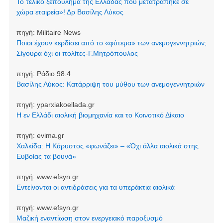
Το τελικό ξεπούλημα της Ελλάδας που μετατράπηκε σε
χώρα εταιρεία»! Δρ Βασίλης Λύκος
πηγή:
Militaire News
Ποιοι έχουν κερδίσει από το «φύτεμα» των ανεμογεννητριών;
Σίγουρα όχι οι πολίτες-Γ.Μητρόπουλος
πηγή:
Ράδιο 98.4
Βασίλης Λύκος: Κατάρριψη του μύθου των ανεμογεννητριών
πηγή:
yparxiakoellada.gr
Η εν Ελλάδι αιολική βιομηχανία και το Κοινοτικό Δίκαιο
πηγή:
evima.gr
Χαλκίδα: Η Κάρυστος «φωνάζει» – «Όχι άλλα αιολικά στης
Ευβοίας τα βουνά»
πηγή:
www.efsyn.gr
Εντείνονται οι αντιδράσεις για τα υπεράκτια αιολικά
πηγή:
www.efsyn.gr
Μαζική εναντίωση στον ενεργειακό παροξυσμό