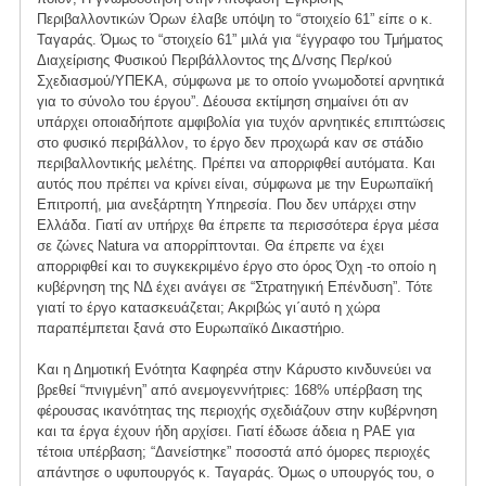
Περιβαλλοντικών Όρων έλαβε υπόψη το “στοιχείο 61” είπε ο κ.
Ταγαράς. Όμως το “στοιχείο 61” μιλά για “έγγραφο του Τμήματος
Διαχείρισης Φυσικού Περιβάλλοντος της Δ/νσης Περ/κού
Σχεδιασμού/ΥΠΕΚΑ, σύμφωνα με το οποίο γνωμοδοτεί αρνητικά
για το σύνολο του έργου”. Δέουσα εκτίμηση σημαίνει ότι αν
υπάρχει οποιαδήποτε αμφιβολία για τυχόν αρνητικές επιπτώσεις
στο φυσικό περιβάλλον, το έργο δεν προχωρά καν σε στάδιο
περιβαλλοντικής μελέτης. Πρέπει να απορριφθεί αυτόματα. Και
αυτός που πρέπει να κρίνει είναι, σύμφωνα με την Ευρωπαϊκή
Επιτροπή, μια ανεξάρτητη Υπηρεσία. Που δεν υπάρχει στην
Ελλάδα. Γιατί αν υπήρχε θα έπρεπε τα περισσότερα έργα μέσα
σε ζώνες Natura να απορρίπτονται. Θα έπρεπε να έχει
απορριφθεί και το συγκεκριμένο έργο στο όρος Όχη -το οποίο η
κυβέρνηση της ΝΔ έχει ανάγει σε “Στρατηγική Επένδυση”. Τότε
γιατί το έργο κατασκευάζεται; Ακριβώς γι΄αυτό η χώρα
παραπέμπεται ξανά στο Ευρωπαϊκό Δικαστήριο.
Και η Δημοτική Ενότητα Καφηρέα στην Κάρυστο κινδυνεύει να
βρεθεί “πνιγμένη” από ανεμογεννήτριες: 168% υπέρβαση της
φέρουσας ικανότητας της περιοχής σχεδιάζουν στην κυβέρνηση
και τα έργα έχουν ήδη αρχίσει. Γιατί έδωσε άδεια η ΡΑΕ για
τέτοια υπέρβαση; “Δανείστηκε” ποσοστά από όμορες περιοχές
απάντησε ο υφυπουργός κ. Ταγαράς. Όμως ο υπουργός του, ο