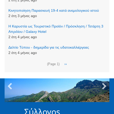
2 έτη 2 μήνες ago
Κινητοποίηση Παρασκευή 19-4 κατά ανεμολογικού ιστού
2 έτη 3 μήνες ago
Η Καρυστία ως Τουριστικό Προϊόν / Πρόσκληση / Τετάρτη 3
Απριλίου / Galaxy Hotel
2 έτη 4 μήνες ago
Δελτίο Τύπου - διημερίδα για τις υδατοκαλλιέργειες
2 έτη 4 μήνες ago
Σελιδοποίηση
Next
››
(Page 1)
page
Σύλλογοs