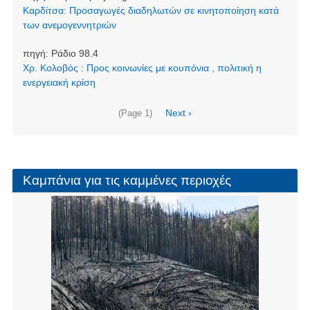
Καρδίτσα: Προσαγωγές διαδηλωτών σε κινητοποίηση κατά
των ανεμογεννητριών
πηγή:
Ράδιο 98.4
Χρ. Κολοβός : Προς κοινωνίες με κουπόνια , πολιτική η
ενεργειακή κρίση
Σελιδοποίηση
Next
Next ›
(Page 1)
page
Καμπάνια για τις καμμένες περιοχές