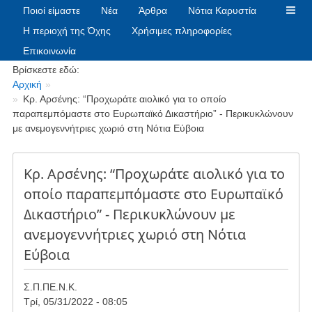
Ποιοί είμαστε
Νέα
Άρθρα
Νότια Καρυστία
Η περιοχή της Όχης
Χρήσιμες πληροφορίες
Επικοινωνία
Breadcrumbs
Βρίσκεστε εδώ:
Αρχική
Κρ. Αρσένης: “Προχωράτε αιολικό για το οποίο
παραπεμπόμαστε στο Ευρωπαϊκό Δικαστήριο” - Περικυκλώνουν
με ανεμογεννήτριες χωριό στη Νότια Εύβοια
Κρ. Αρσένης: “Προχωράτε αιολικό για το
οποίο παραπεμπόμαστε στο Ευρωπαϊκό
Δικαστήριο” - Περικυκλώνουν με
ανεμογεννήτριες χωριό στη Νότια
Εύβοια
Σ.Π.ΠΕ.Ν.Κ.
Τρί, 05/31/2022 - 08:05