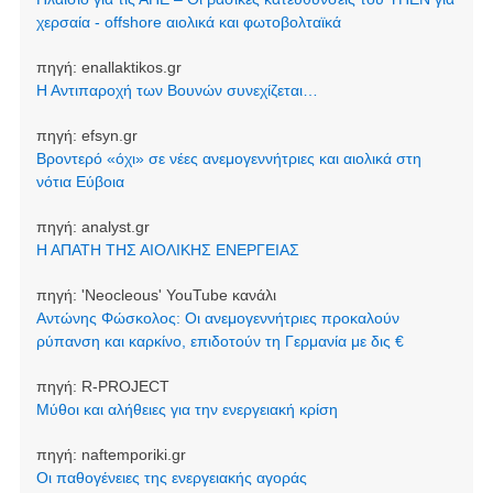
χερσαία - offshore αιολικά και φωτοβολταϊκά
πηγή:
enallaktikos.gr
Η Αντιπαροχή των Βουνών συνεχίζεται…
πηγή:
efsyn.gr
Βροντερό «όχι» σε νέες ανεμογεννήτριες και αιολικά στη
νότια Εύβοια
πηγή:
analyst.gr
Η ΑΠΑΤΗ ΤΗΣ ΑΙΟΛΙΚΗΣ ΕΝΕΡΓΕΙΑΣ
πηγή:
'Neocleοus' YouTube κανάλι
Αντώνης Φώσκολος: Οι ανεμογεννήτριες προκαλούν
ρύπανση και καρκίνο, επιδοτούν τη Γερμανία με δις €
πηγή:
R-PROJECT
Μύθοι και αλήθειες για την ενεργειακή κρίση
πηγή:
naftemporiki.gr
Οι παθογένειες της ενεργειακής αγοράς