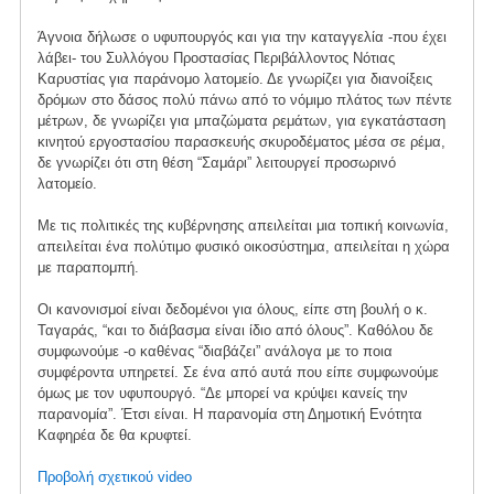
Άγνοια δήλωσε ο υφυπουργός και για την καταγγελία -που έχει
λάβει- του Συλλόγου Προστασίας Περιβάλλοντος Νότιας
Καρυστίας για παράνομο λατομείο. Δε γνωρίζει για διανοίξεις
δρόμων στο δάσος πολύ πάνω από το νόμιμο πλάτος των πέντε
μέτρων, δε γνωρίζει για μπαζώματα ρεμάτων, για εγκατάσταση
κινητού εργοστασίου παρασκευής σκυροδέματος μέσα σε ρέμα,
δε γνωρίζει ότι στη θέση “Σαμάρι” λειτουργεί προσωρινό
λατομείο.
Με τις πολιτικές της κυβέρνησης απειλείται μια τοπική κοινωνία,
απειλείται ένα πολύτιμο φυσικό οικοσύστημα, απειλείται η χώρα
με παραπομπή.
Οι κανονισμοί είναι δεδομένοι για όλους, είπε στη βουλή ο κ.
Ταγαράς, “και το διάβασμα είναι ίδιο από όλους”. Καθόλου δε
συμφωνούμε -ο καθένας “διαβάζει” ανάλογα με το ποια
συμφέροντα υπηρετεί. Σε ένα από αυτά που είπε συμφωνούμε
όμως με τον υφυπουργό. “Δε μπορεί να κρύψει κανείς την
παρανομία”. Έτσι είναι. Η παρανομία στη Δημοτική Ενότητα
Καφηρέα δε θα κρυφτεί.
Προβολή σχετικού video