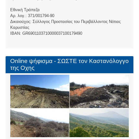
Εθνική Τράπεζα
Αρ. λογ.: 371/001794-90
Δικαιούχος: Σύλλογος Προστασίας του Περιβάλλοντος Νότιας
Καρυστίας
ΙBAN: GR6901103710000037100179490
Online ψήφισμα - ΣΩΣΤΕ τον Καστανόλογγο
της Οχης