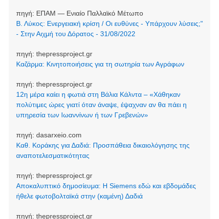
πηγή:
ΕΠΑΜ — Ενιαίο Παλλαϊκό Μέτωπο
Β. Λύκος: Ενεργειακή κρίση / Οι ευθύνες - Υπάρχουν λύσεις;"
- Στην Αιχμή του Δόρατος - 31/08/2022
πηγή:
thepressproject.gr
Καζάρμα: Κινητοποιήσεις για τη σωτηρία των Αγράφων
πηγή:
thepressproject.gr
12η μέρα καίει η φωτιά στη Βάλια Κάλντα – «Χάθηκαν
πολύτιμες ώρες γιατί όταν άναψε, έψαχναν αν θα πάει η
υπηρεσία των Ιωαννίνων ή των Γρεβενών»
πηγή:
dasarxeio.com
Καθ. Κοράκης για Δαδιά: Προσπάθεια δικαιολόγησης της
αναποτελεσματικότητας
πηγή:
thepressproject.gr
Αποκαλυπτικό δημοσίευμα: Η Siemens εδώ και εβδομάδες
ήθελε φωτοβολταϊκά στην (καμένη) Δαδιά
πηγή:
thepressproject.gr