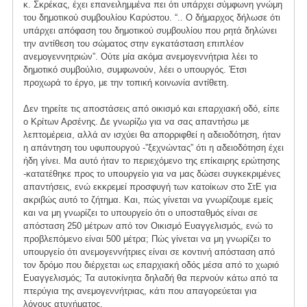
κ. Σκρέκας, έχει επανειλημμένα πει ότι υπάρχει σύμφωνη γνώμη
του δημοτικού συμβουλίου Καρύστου. “.. Ο δήμαρχος δήλωσε ότι
υπάρχει απόφαση του δημοτικού συμβουλίου που ρητά δηλώνει
την αντίθεση του σώματος στην εγκατάσταση επιπλέον
ανεμογεννητριών”. Ούτε μία ακόμα ανεμογεννήτρια λέει το
δημοτικό συμβούλιο, συμφωνούν, λέει ο υπουργός. Έτσι
προχωρά το έργο, με την τοπική κοινωνία αντίθετη.
Δεν τηρείτε τις αποστάσεις από οικισμό και επαρχιακή οδό, είπε
ο Κρίτων Αρσένης. Δε γνωρίζω για να σας απαντήσω με
λεπτομέρεια, αλλά αν ισχύει θα απορριφθεί η αδειοδότηση, ήταν
η απάντηση του υφυπουργού -”ξεχνώντας” ότι η αδειοδότηση έχει
ήδη γίνει. Μα αυτό ήταν το περιεχόμενο της επίκαιρης ερώτησης
-κατατέθηκε προς το υπουργείο για να μας δώσει συγκεκριμένες
απαντήσεις, ενώ εκκρεμεί προσφυγή των κατοίκων στο ΣτΕ για
ακριβώς αυτό το ζήτημα. Και, πώς γίνεται να γνωρίζουμε εμείς
και να μη γνωρίζει το υπουργείο ότι ο υποσταθμός είναι σε
απόσταση 250 μέτρων από τον Οικισμό Ευαγγελισμός, ενώ το
προβλεπόμενο είναι 500 μέτρα; Πώς γίνεται να μη γνωρίζει το
υπουργείο ότι ανεμογεννήτριες είναι σε κοντινή απόσταση από
τον δρόμο που διέρχεται ως επαρχιακή οδός μέσα από το χωριό
Ευαγγελισμός; Τα αυτοκίνητα δηλαδή θα περνούν κάτω από τα
πτερύγια της ανεμογεννήτριας, κάτι που απαγορεύεται για
λόγους ατυχήματος.