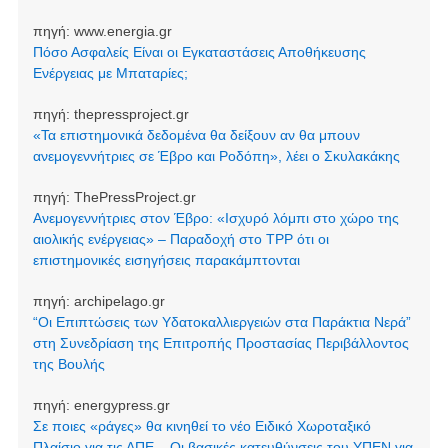
πηγή:
www.energia.gr
Πόσο Ασφαλείς Είναι οι Εγκαταστάσεις Αποθήκευσης
Ενέργειας με Μπαταρίες;
πηγή:
thepressproject.gr
«Τα επιστημονικά δεδομένα θα δείξουν αν θα μπουν
ανεμογεννήτριες σε Έβρο και Ροδόπη», λέει ο Σκυλακάκης
πηγή:
ThePressProject.gr
Ανεμογεννήτριες στον Έβρο: «Ισχυρό λόμπι στο χώρο της
αιολικής ενέργειας» – Παραδοχή στο TPP ότι οι
επιστημονικές εισηγήσεις παρακάμπτονται
πηγή:
archipelago.gr
“Οι Επιπτώσεις των Υδατοκαλλιεργειών στα Παράκτια Νερά”
στη Συνεδρίαση της Επιτροπής Προστασίας Περιβάλλοντος
της Βουλής
πηγή:
energypress.gr
Σε ποιες «ράγες» θα κινηθεί το νέο Ειδικό Χωροταξικό
Πλαίσιο για τις ΑΠΕ – Οι βασικές κατευθύνσεις του ΥΠΕΝ για