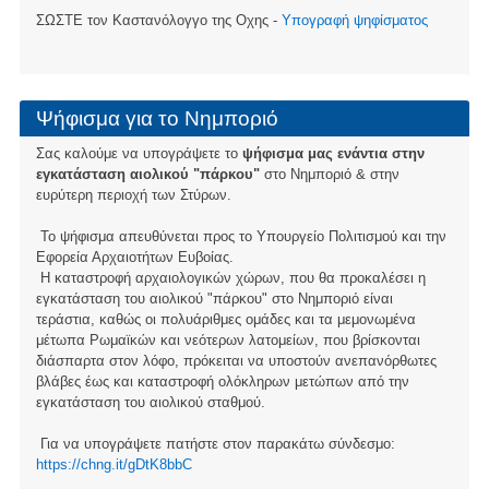
ΣΩΣΤΕ τον Καστανόλογγο της Οχης -
Υπογραφή ψηφίσματος
Ψήφισμα για το Νημποριό
Σας καλούμε να υπογράψετε το
ψήφισμα μας ενάντια στην
εγκατάσταση αιολικού "πάρκου"
στο Νημποριό & στην
ευρύτερη περιοχή των Στύρων.
Το ψήφισμα απευθύνεται προς το Υπουργείο Πολιτισμού και την
Εφορεία Αρχαιοτήτων Ευβοίας.
Η καταστροφή αρχαιολογικών χώρων, που θα προκαλέσει η
εγκατάσταση του αιολικού "πάρκου" στο Νημποριό είναι
τεράστια, καθώς οι πολυάριθμες ομάδες και τα μεμονωμένα
μέτωπα Ρωμαϊκών και νεότερων λατομείων, που βρίσκονται
διάσπαρτα στον λόφο, πρόκειται να υποστούν ανεπανόρθωτες
βλάβες έως και καταστροφή ολόκληρων μετώπων από την
εγκατάσταση του αιολικού σταθμού.
Για να υπογράψετε πατήστε στον παρακάτω σύνδεσμο:
https://chng.it/gDtK8bbC