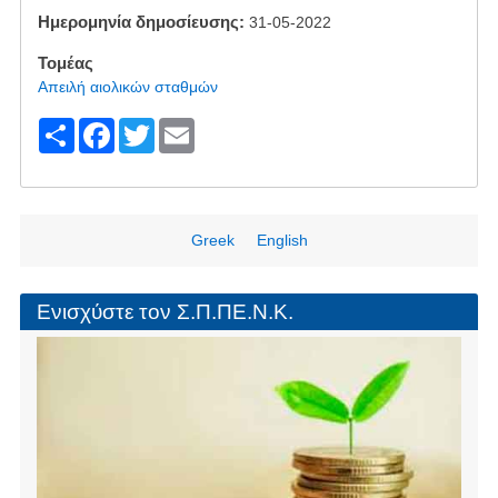
Ημερομηνία δημοσίευσης
31-05-2022
Τομέας
Απειλή αιολικών σταθμών
S
F
T
E
h
a
wi
m
ar
c
tt
ail
e
e
er
Greek
English
b
o
Ενισχύστε τον Σ.Π.ΠΕ.Ν.Κ.
o
k