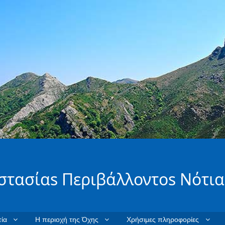
στασίαs Περιβάλλοντοs Νότια
ία
Η περιοχή της Όχης
Χρήσιμες πληροφορίες