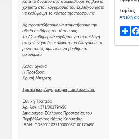
Κατά το δυνατόν σας παρακαλούμε να βάλετε
χρήματα στον λογαριασμό του Συλλόγου ώστε
Τομέας
να καλύψουμε το κόστος της προσφυγής.
Απειλή α
Ας προσπαθήσουμε να σταματήσουμε την
S
αδικία σε βάρος του τόπου μας.
Το ΔΣ καθημερινά εργάζεται για τη συλλογή
h
στοιχείων για διευκόλυνση του δικηγόρου.Το
ar
μόνο που ζητάμε είναι να βοηθήσετε
οικονομικά.
e
Καλον αγώνα.
Η Πρόεδρος
Χρυσή Μπερετη
Τραπεζικός Λογαριασμός του Συλλόγου:
Εθνική Τράπεζα
Αρ. λογ.: 371/001794-90
Δικαιούχος: Σύλλογος Προστασίας του
Περιβάλλοντος Νότιας Καρυστίας
ΙBAN: GR6901103710000037100179490