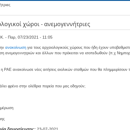
ήτριες
λογικοί χώροι - ανεμογεννήτριες
Κ.
Παρ, 07/23/2021 - 11:05
την
ανακοίνωση
για τους αρχαιολογικούς χώρους που ήδη έχουν υποβαθμιστ
ση ανεμογεννητριών και άλλων που πρόκειται να ισοπεδωθούν (π.χ Νημπορ
ύ η ΡΑΕ ανακοίνωσε νέες αιτήσεις αιολικών σταθμών που θα πλημμυρίσουν τ
βάλει φρένο στην ολέθρια πορεία που μας οδηγούν;
νημέρωση
ρης
νία δημοσίευσης
23-07-2021