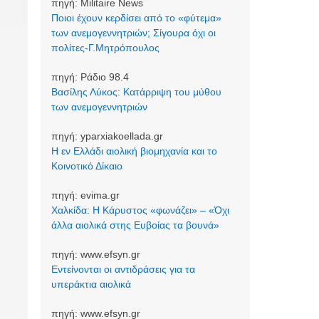
πηγή:
Militaire News
Ποιοι έχουν κερδίσει από το «φύτεμα»
των ανεμογεννητριών; Σίγουρα όχι οι
πολίτες-Γ.Μητρόπουλος
πηγή:
Ράδιο 98.4
Βασίλης Λύκος: Κατάρριψη του μύθου
των ανεμογεννητριών
πηγή:
yparxiakoellada.gr
Η εν Ελλάδι αιολική βιομηχανία και το
Κοινοτικό Δίκαιο
πηγή:
evima.gr
Χαλκίδα: Η Κάρυστος «φωνάζει» – «Όχι
άλλα αιολικά στης Ευβοίας τα βουνά»
πηγή:
www.efsyn.gr
Εντείνονται οι αντιδράσεις για τα
υπεράκτια αιολικά
πηγή:
www.efsyn.gr