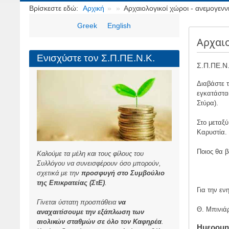
Breadcrumbs
Βρίσκεστε εδώ:
Αρχική
Aρχαιολογικοί χώροι - ανεμογενν
Greek
English
Aρχαιο
Ενισχύστε τον Σ.Π.ΠΕ.Ν.Κ.
Σ.Π.ΠΕ.Ν.
Διαβάστε 
εγκατάστα
Στύρα).
Στο μεταξ
Καρυστία.
Ποιος θα 
Καλούμε τα μέλη και τους φίλους του
Συλλόγου να συνεισφέρουν όσο μπορούν,
σχετικά με την
προσφυγή στο Συμβούλιο
της Επικρατείας (ΣτΕ)
.
Για την ε
Γίνεται ύστατη προσπάθεια
να
Θ. Μπινιά
αναχαιτίσουμε την εξάπλωση των
αιολικών σταθμών σε όλο τον Καφηρέα
.
Ημερομη