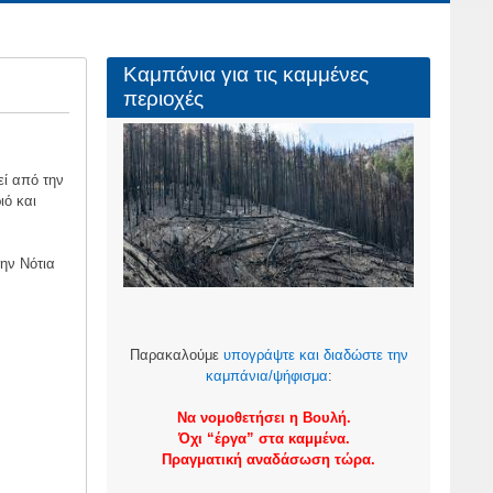
Καμπάνια για τις καμμένες
περιοχές
εί από την
ιό και
ην Νότια
Παρακαλούμε
υπογράψτε και διαδώστε την
καμπάνια/ψήφισμα
:
Να νομοθετήσει η Βουλή.
Όχι “έργα” στα καμμένα.
Πραγματική αναδάσωση τώρα.