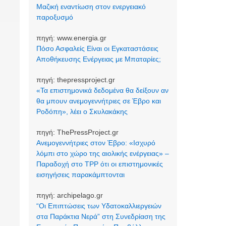
Μαζική εναντίωση στον ενεργειακό
παροξυσμό
πηγή:
www.energia.gr
Πόσο Ασφαλείς Είναι οι Εγκαταστάσεις
Αποθήκευσης Ενέργειας με Μπαταρίες;
πηγή:
thepressproject.gr
«Τα επιστημονικά δεδομένα θα δείξουν αν
θα μπουν ανεμογεννήτριες σε Έβρο και
Ροδόπη», λέει ο Σκυλακάκης
πηγή:
ThePressProject.gr
Ανεμογεννήτριες στον Έβρο: «Ισχυρό
λόμπι στο χώρο της αιολικής ενέργειας» –
Παραδοχή στο TPP ότι οι επιστημονικές
εισηγήσεις παρακάμπτονται
πηγή:
archipelago.gr
“Οι Επιπτώσεις των Υδατοκαλλιεργειών
στα Παράκτια Νερά” στη Συνεδρίαση της