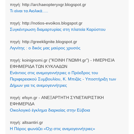
πηγή:
http://archaeopteryxgr.blogspot.gr
Τι είναι τα Αιολικά.....
πηγή:
http://notios-evoikos.blogspot.gr
Συγκέντρωση διαμαρτυρίας στη πλατεία Καρύστου
πηγή:
http://greeklignite.blogspot.gr
Λιγνίτης : ο δικός μας μαύρος χρυσός
πηγή:
koinignomi.gr ("ΚΟΙΝΗ ΓΝΩΜΗ.gr") - ΗΜΕΡΗΣΙΑ
ΕΦΗΜΕΡΙΔΑ ΤΩΝ ΚΥΚΛΑΔΩΝ
Ενάντιος στις ανεμογεννήτριες ο Πρόεδρος του
Περιφερειακού Συμβουλίου, Κ. Μπιζάς - Υποστήριξη των
Δήμων για τις ανεμογεννήτριες
πηγή:
efsyn.gr - ΑΝΕΞΑΡΤΗΤΗ ΣΥΝΕΤΑΙΡΙΣΤΙΚΗ
ΕΦΗΜΕΡΙΔΑ
Οικολογικό έγκλημα διαρκείας στην Εύβοια
πηγή:
altsantiri.gr
Η Πάρος φωνάζει «Όχι στις ανεμογεννήτριες»