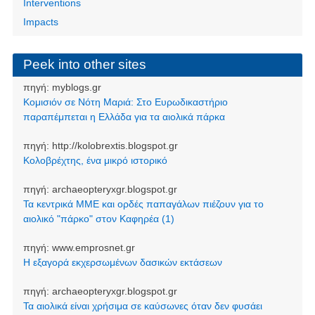
Interventions
Impacts
Peek into other sites
πηγή:
myblogs.gr
Κομισιόν σε Νότη Μαριά: Στο Ευρωδικαστήριο
παραπέμπεται η Ελλάδα για τα αιολικά πάρκα
πηγή:
http://kolobrextis.blogspot.gr
Κολοβρέχτης, ένα μικρό ιστορικό
πηγή:
archaeopteryxgr.blogspot.gr
Τα κεντρικά ΜΜΕ και ορδές παπαγάλων πιέζουν για το
αιολικό "πάρκο" στον Καφηρέα (1)
πηγή:
www.emprosnet.gr
Η εξαγορά εκχερσωμένων δασικών εκτάσεων
πηγή:
archaeopteryxgr.blogspot.gr
Τα αιολικά είναι χρήσιμα σε καύσωνες όταν δεν φυσάει