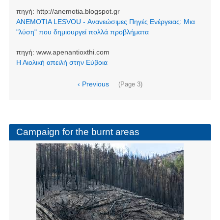
πηγή:
http://anemotia.blogspot.gr
ANEMOTIA LESVOU - Ανανεώσιμες Πηγές Ενέργειας: Μια
"λύση" που δημιουργεί πολλά προβλήματα
πηγή:
www.apenantioxthi.com
Η Αιολική απειλή στην Εύβοια
Pagination
Previous
‹ Previous
(Page 3)
page
Campaign for the burnt areas