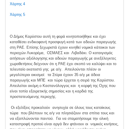
Χάρτης 4
Χάρτης 5
Ο Δήμος Καρύστου αυτή τη φορά κινητοποιήθηκε και έχει
καταθέσει ενδικοφανή προσφυγή κατά των αδειών παραγωγής
στη ΡΑΕ. Επίσης ξεχωριστά έχουν κινηθεί νομικά κάτοικοι των
περιοχών Λυκορέμα, ΟΣΜΑΕΣ και Λιβαδάκι. Ο καταιγισμός
αιτήσεων αξιόλογησης και αδειών παραγωγής με ανεξέλεγκτες
χωροθετήσεις δείχνουν ότι η ΡΑΕ έχει σκοπό να καλύψει και το
τελευταίο εκατοστό γης με α/γ. Απειλούνται πλέον οι
μεγαλύτεροι οικισμοί: τα Στύρα έχουν 35 α/γ με άδεια
παραγωγής και ΜΠΕ και τώρα έρχεται η σειρά της Καρύστου.
Απειλείται ακόμη ο Καστανόλογγος και η κορφή της Οχης που
είναι τοπία εξαιρετικής σημασίας και η καρδιά της
προστατευόμενης περιοχής.
Οι εξελίξεις προκαλούν ανησυχία σε όλους τους κατοίκους
τώρα που βλέπουν τις α/γ να πλησιάζουν στα σπίτια τους και
να εξαπλώνονται παντού. Για να σταματήσουμε την ολική
καταστροφή προτού είναι αργά δεν φτάνουν οι νομικές κινήσεις,