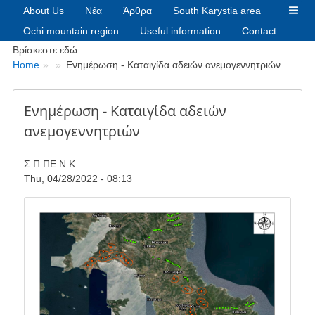
About Us
Νέα
Άρθρα
South Karystia area
Ochi mountain region
Useful information
Contact
Breadcrumbs
Βρίσκεστε εδώ:
Home
Eνημέρωση - Καταιγίδα αδειών ανεμογεννητριών
Eνημέρωση - Καταιγίδα αδειών
ανεμογεννητριών
Σ.Π.ΠΕ.Ν.Κ.
Thu, 04/28/2022 - 08:13
Image