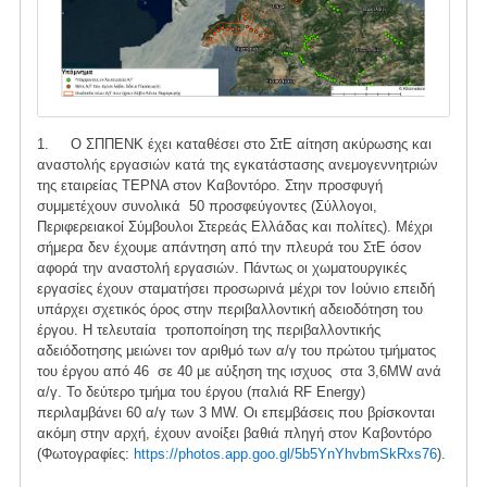
1. Ο ΣΠΠΕΝΚ έχει καταθέσει στο ΣτΕ αίτηση ακύρωσης και
αναστολής εργασιών κατά της εγκατάστασης ανεμογεννητριών
της εταιρείας ΤΕΡΝΑ στον Καβοντόρο. Στην προσφυγή
συμμετέχουν συνολικά 50 προσφεύγοντες (Σύλλογοι,
Περιφερειακοί Σύμβουλοι Στερεάς Ελλάδας και πολίτες). Μέχρι
σήμερα δεν έχουμε απάντηση από την πλευρά του ΣτΕ όσον
αφορά την αναστολή εργασιών. Πάντως οι χωματουργικές
εργασίες έχουν σταματήσει προσωρινά μέχρι τον Ιούνιο επειδή
υπάρχει σχετικός όρος στην περιβαλλοντική αδειοδότηση του
έργου. Η τελευταία τροποποίηση της περιβαλλοντικής
αδειόδοτησης μειώνει τον αριθμό των α/γ του πρώτου τμήματος
του έργου από 46 σε 40 με αύξηση της ισχυος στα 3,6MW ανά
α/γ. Το δεύτερο τμήμα του έργου (παλιά RF Energy)
περιλαμβάνει 60 α/γ των 3 MW. Οι επεμβάσεις που βρίσκονται
ακόμη στην αρχή, έχουν ανοίξει βαθιά πληγή στον Καβοντόρο
(Φωτογραφίες:
https://photos.app.goo.gl/5b5YnYhvbmSkRxs76
).