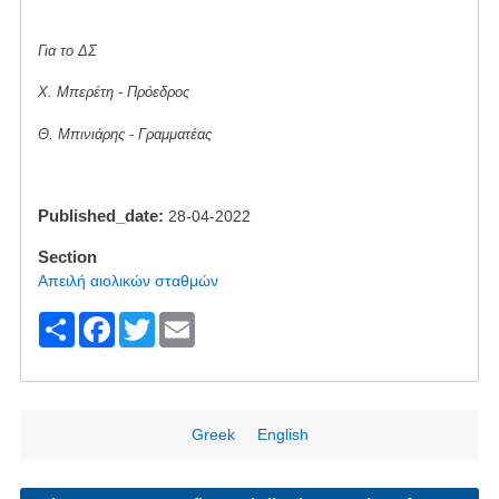
Για το ΔΣ
Χ. Μπερέτη - Πρόεδρος
Θ. Μπινιάρης - Γραμματέας
Published_date
28-04-2022
Section
Απειλή αιολικών σταθμών
S
F
T
E
h
a
wi
m
ar
c
tt
ail
e
e
er
Greek
English
b