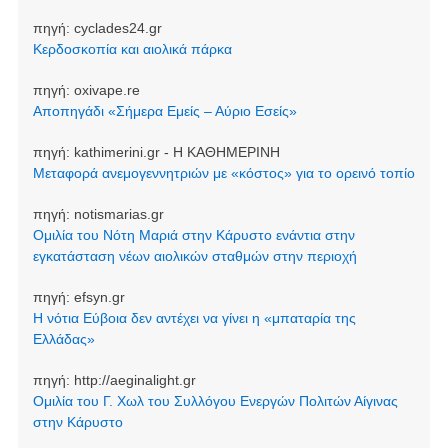
πηγή:
cyclades24.gr
Κερδοσκοπία και αιολικά πάρκα
πηγή:
oxivape.re
Αποπηγάδι «Σήμερα Εμείς – Αύριο Εσείς»
πηγή:
kathimerini.gr - Η ΚΑΘΗΜΕΡΙΝΗ
Μεταφορά ανεμογεννητριών με «κόστος» για το ορεινό τοπίο
πηγή:
notismarias.gr
Ομιλία του Νότη Μαριά στην Κάρυστο ενάντια στην
εγκατάσταση νέων αιολικών σταθμών στην περιοχή
πηγή:
efsyn.gr
Η νότια Εύβοια δεν αντέχει να γίνει η «μπαταρία της
Ελλάδας»
πηγή:
http://aeginalight.gr
Ομιλία του Γ. Χωλ του Συλλόγου Ενεργών Πολιτών Αίγινας
στην Κάρυστο