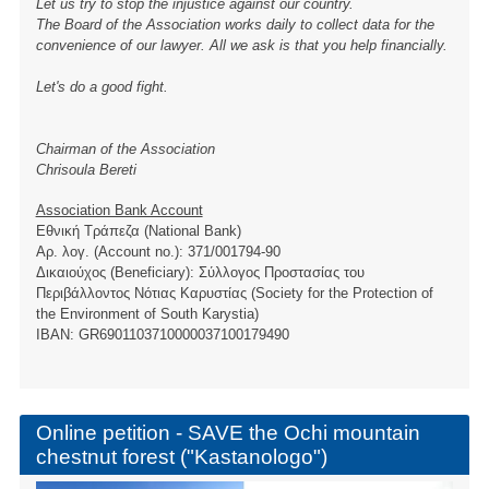
Let us try to stop the injustice against our country.
The Board of the Association works daily to collect data for the
convenience of our lawyer. All we ask is that you help financially.
Let's do a good fight.
Chairman of the Association
Chrisoula Bereti
Association Bank Account
Εθνική Τράπεζα (National Bank)
Αρ. λογ. (Account no.): 371/001794-90
Δικαιούχος (Beneficiary): Σύλλογος Προστασίας του
Περιβάλλοντος Νότιας Καρυστίας (Society for the Protection of
the Environment of South Karystia)
ΙBAN: GR6901103710000037100179490
Online petition - SAVE the Ochi mountain
chestnut forest ("Kastanologo")