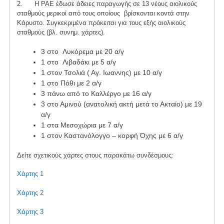
2. Η ΡΑΕ έδωσε άδειες παραγωγής σε 13 νέους αιολικούς
σταθμούς μερικοί από τους οποίους βρίσκονται κοντά στην
Κάρυστο. Συγκεκριμένα πρόκειται για τους εξής αιολικούς
σταθμούς (βλ. συνημ. χάρτες).
3 στο Λυκόρεμα με 20 α/γ
1 στο Λιβαδάκι με 5 α/γ
1 στον Τσολιά ( Αγ. Ιωαννης) με 10 α/γ
1 στο Πόθι με 2 α/γ
3 πάνω από το Καλλέργο με 16 α/γ
3 στο Αμινού (ανατολική ακτή μετά το Ακταίο) με 19
α/γ
1 στα Μεσοχώρια με 7 α/γ
1 στον Καστανόλογγο – κορφή Όχης με 6 α/γ
Δείτε σχετικούς χάρτες στους παρακάτω συνδέσμους:
Χάρτης 1
Χάρτης 2
Χάρτης 3