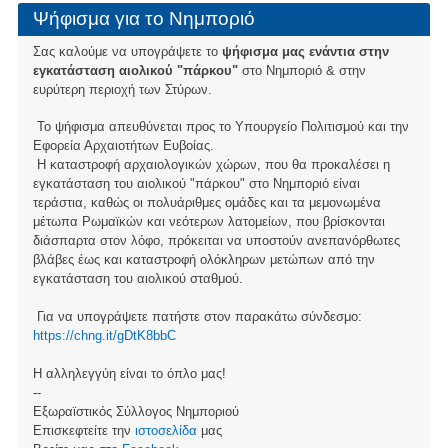
Ψήφισμα για το Νημποριό
Σας καλούμε να υπογράψετε το
ψήφισμα μας ενάντια στην
εγκατάσταση αιολικού "πάρκου"
στο Νημποριό & στην
ευρύτερη περιοχή των Στύρων.
Το ψήφισμα απευθύνεται προς το Υπουργείο Πολιτισμού και την
Εφορεία Αρχαιοτήτων Ευβοίας.
Η καταστροφή αρχαιολογικών χώρων, που θα προκαλέσει η
εγκατάσταση του αιολικού "πάρκου" στο Νημποριό είναι
τεράστια, καθώς οι πολυάριθμες ομάδες και τα μεμονωμένα
μέτωπα Ρωμαϊκών και νεότερων λατομείων, που βρίσκονται
διάσπαρτα στον λόφο, πρόκειται να υποστούν ανεπανόρθωτες
βλάβες έως και καταστροφή ολόκληρων μετώπων από την
εγκατάσταση του αιολικού σταθμού.
Για να υπογράψετε πατήστε στον παρακάτω σύνδεσμο:
https://chng.it/gDtK8bbC
Η αλληλεγγύη είναι το όπλο μας!
--
Εξωραϊστικός Σύλλογος Νημποριού
Επισκεφτείτε την
ιστοσελίδα
μας