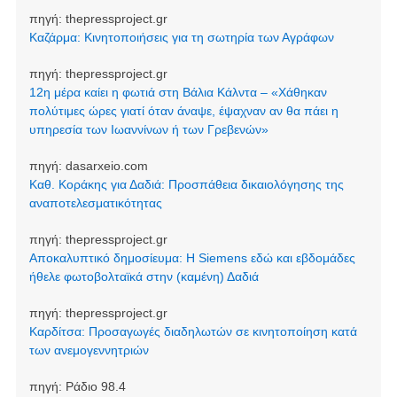
πηγή:
thepressproject.gr
Καζάρμα: Κινητοποιήσεις για τη σωτηρία των Αγράφων
πηγή:
thepressproject.gr
12η μέρα καίει η φωτιά στη Βάλια Κάλντα – «Χάθηκαν
πολύτιμες ώρες γιατί όταν άναψε, έψαχναν αν θα πάει η
υπηρεσία των Ιωαννίνων ή των Γρεβενών»
πηγή:
dasarxeio.com
Καθ. Κοράκης για Δαδιά: Προσπάθεια δικαιολόγησης της
αναποτελεσματικότητας
πηγή:
thepressproject.gr
Αποκαλυπτικό δημοσίευμα: Η Siemens εδώ και εβδομάδες
ήθελε φωτοβολταϊκά στην (καμένη) Δαδιά
πηγή:
thepressproject.gr
Καρδίτσα: Προσαγωγές διαδηλωτών σε κινητοποίηση κατά
των ανεμογεννητριών
πηγή:
Ράδιο 98.4