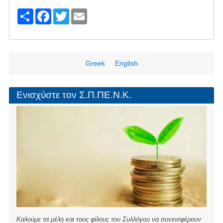
S
F
T
E
h
a
wi
m
ar
c
tt
ail
e
e
er
Greek
English
b
o
Ενισχύστε τον Σ.Π.ΠΕ.Ν.Κ.
o
k
Καλούμε τα μέλη και τους φίλους του Συλλόγου να συνεισφέρουν