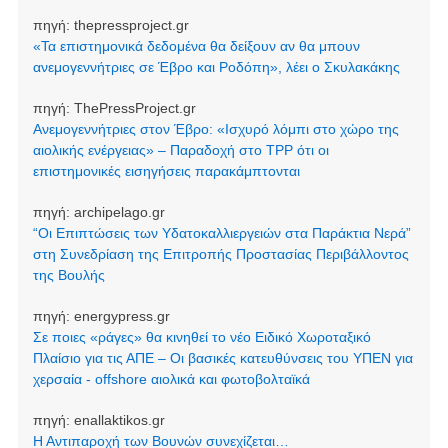
πηγή:
thepressproject.gr
«Τα επιστημονικά δεδομένα θα δείξουν αν θα μπουν
ανεμογεννήτριες σε Έβρο και Ροδόπη», λέει ο Σκυλακάκης
πηγή:
ThePressProject.gr
Ανεμογεννήτριες στον Έβρο: «Ισχυρό λόμπι στο χώρο της
αιολικής ενέργειας» – Παραδοχή στο TPP ότι οι
επιστημονικές εισηγήσεις παρακάμπτονται
πηγή:
archipelago.gr
“Οι Επιπτώσεις των Υδατοκαλλιεργειών στα Παράκτια Νερά”
στη Συνεδρίαση της Επιτροπής Προστασίας Περιβάλλοντος
της Βουλής
πηγή:
energypress.gr
Σε ποιες «ράγες» θα κινηθεί το νέο Ειδικό Χωροταξικό
Πλαίσιο για τις ΑΠΕ – Οι βασικές κατευθύνσεις του ΥΠΕΝ για
χερσαία - offshore αιολικά και φωτοβολταϊκά
πηγή:
enallaktikos.gr
Η Αντιπαροχή των Βουνών συνεχίζεται…