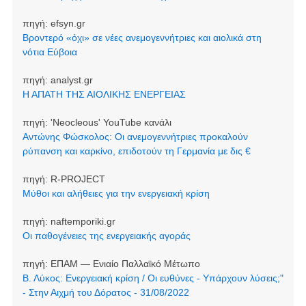
πηγή:
efsyn.gr
Βροντερό «όχι» σε νέες ανεμογεννήτριες και αιολικά στη
νότια Εύβοια
πηγή:
analyst.gr
Η ΑΠΑΤΗ ΤΗΣ ΑΙΟΛΙΚΗΣ ΕΝΕΡΓΕΙΑΣ
πηγή:
'Neocleοus' YouTube κανάλι
Αντώνης Φώσκολος: Οι ανεμογεννήτριες προκαλούν
ρύπανση και καρκίνο, επιδοτούν τη Γερμανία με δις €
πηγή:
R-PROJECT
Μύθοι και αλήθειες για την ενεργειακή κρίση
πηγή:
naftemporiki.gr
Οι παθογένειες της ενεργειακής αγοράς
πηγή:
ΕΠΑΜ — Ενιαίο Παλλαϊκό Μέτωπο
Β. Λύκος: Ενεργειακή κρίση / Οι ευθύνες - Υπάρχουν λύσεις;"
- Στην Αιχμή του Δόρατος - 31/08/2022