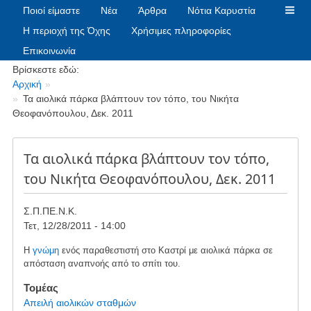
Ποιοί είμαστε
Νέα
Άρθρα
Νότια Καρυστία
Η περιοχή της Όχης
Χρήσιμες πληροφορίες
Επικοινωνία
Breadcrumbs
Βρίσκεστε εδώ:
Αρχική
Τα αιολικά πάρκα βλάπτουν τον τόπο, του Νικήτα
Θεοφανόπουλου, Δεκ. 2011
Τα αιολικά πάρκα βλάπτουν τον τόπο,
του Νικήτα Θεοφανόπουλου, Δεκ. 2011
Σ.Π.ΠΕ.Ν.Κ.
Τετ, 12/28/2011 - 14:00
Η
γνώμη
ενός παραθεστιστή στο Καστρί με αιολικά πάρκα σε
απόσταση αναπνοής από το σπίτι του.
Τομέας
Απειλή αιολικών σταθμών