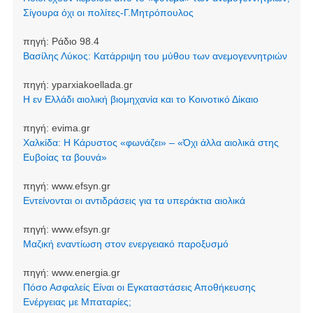
Σίγουρα όχι οι πολίτες-Γ.Μητρόπουλος
πηγή:
Ράδιο 98.4
Βασίλης Λύκος: Κατάρριψη του μύθου των ανεμογεννητριών
πηγή:
yparxiakoellada.gr
Η εν Ελλάδι αιολική βιομηχανία και το Κοινοτικό Δίκαιο
πηγή:
evima.gr
Χαλκίδα: Η Κάρυστος «φωνάζει» – «Όχι άλλα αιολικά στης
Ευβοίας τα βουνά»
πηγή:
www.efsyn.gr
Εντείνονται οι αντιδράσεις για τα υπεράκτια αιολικά
πηγή:
www.efsyn.gr
Μαζική εναντίωση στον ενεργειακό παροξυσμό
πηγή:
www.energia.gr
Πόσο Ασφαλείς Είναι οι Εγκαταστάσεις Αποθήκευσης
Ενέργειας με Μπαταρίες;