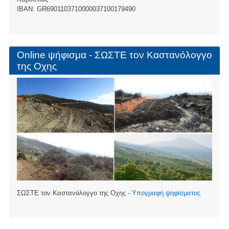
ΙBAN: GR6901103710000037100179490
Online ψήφισμα - ΣΩΣΤΕ τον Καστανόλογγο
της Οχης
ΣΩΣΤΕ τον Καστανόλογγο της Οχης -
Υπογραφή ψηφίσματος