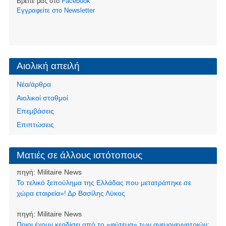
Βρείτε μας στο
Facebook
Eγγραφείτε στο Newsletter
Αιολική απειλή
Νέα/άρθρα
Αιολικοί σταθμοί
Επεμβάσεις
Επιπτώσεις
Ματιές σε άλλους ιστότοπους
πηγή:
Militaire News
Το τελικό ξεπούλημα της Ελλάδας που μετατράπηκε σε
χώρα εταιρεία»! Δρ Βασίλης Λύκος
πηγή:
Militaire News
Ποιοι έχουν κερδίσει από το «φύτεμα» των ανεμογεννητριών;