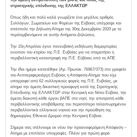
στρατηγικής επένδυσης της ΕΛΛΑΚΤΩΡ
Όπως ήδη και πολύ καλά γνωρίζετε ένα μεγάλος αριθμός
Συλλόγων, Σωματείων και Φορέων της Εύβοιας υπέγραψε και
απέστειλε την Δήλωση-Αίτημα της 30ης Δεκεμβρίου 2020 με τα
περιλαμβανόμενα σε αυτήν Αιτήματα-Δηλώσεις.
Την 15η Απριλίου έγινε πανευβοϊκή εκδήλωση διαμαρτυρίας
ενώπιον του κτιρίου της Π.Ε. Ευβοίας για να σταματήσει η
περιβαλλοντική καταστροφή της Π.Ε. Εύβοιας από τις ΑΠΕ.
Την ίδια ημέρα κατατέθηκε (Αρ. Πρωτοκ. 76967/373) στο γραφείο
του Αντιπεριφερειάρχη Ευβοίας η Απόφαση-Αίτημα που είχε
υπογραφεί από 62 συλλογικούς φορείς της Π.Ε. Ευβοίας, με
αίτημα την άμεση δικαστική προσφυγή κατά της Στρατηγικής
Επένδυσης της ΕΛΛΑΚΤΩΡ στην Κεντρική και Νότιο Εύβοια, την
άμεση διακοπή κάθε έργου βΑΠΕ στο νησί, την αποτροπή κάθε
περιβαλλοντικής υποβάθμισης του περισσότερο ταλαιπωρημένου
περιβαλλοντικά ελληνικού νησιού και την προώθηση της
δημιουργίας Εθνικού Δρυμού στην Κεντρική Εύβοια.
Σήμερα σας στέλνουμε εκ νέου την προαναφερόμενη Απόφαση –
Αίτημα με επιπλέον υπογραφές. Πλέον για πρώτη φορά