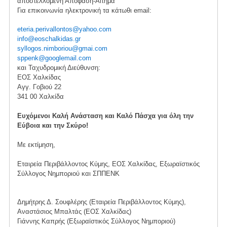
αποστελλόμενη Απόφαση-Αίτημα
Για επικοινωνία ηλεκτρονική τα κάτωθι email:
eteria.perivallontos@yahoo.com
info@eoschalkidas.gr
syllogos.nimboriou@gmai.com
sppenk@googlemail.com
και Ταχυδρομική Διεύθυνση:
ΕΟΣ Χαλκίδας
Αγγ. Γοβιού 22
341 00 Χαλκίδα
Ευχόμενοι Καλή Ανάσταση και Καλό Πάσχα για όλη την
Εύβοια και την Σκύρο!
Με εκτίμηση,
Εταιρεία Περιβάλλοντος Κύμης, ΕΟΣ Χαλκίδας, Εξωραϊστικός
Σύλλογος Νημποριού και ΣΠΠΕΝΚ
Δημήτρης Δ. Σουφλέρης (Εταιρεία Περιβάλλοντος Κύμης),
Αναστάσιος Μπαλτάς (ΕΟΣ Χαλκίδας)
Γιάννης Καπρής (Εξωραϊστικός Σύλλογος Νημποριού)