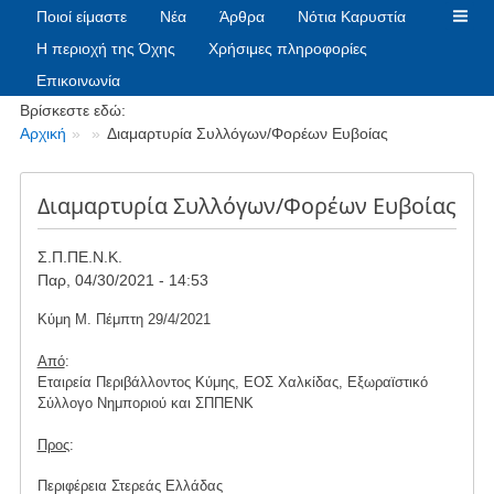
Ποιοί είμαστε
Νέα
Άρθρα
Νότια Καρυστία
Η περιοχή της Όχης
Χρήσιμες πληροφορίες
Επικοινωνία
Breadcrumbs
Βρίσκεστε εδώ:
Αρχική
Διαμαρτυρία Συλλόγων/Φορέων Ευβοίας
Διαμαρτυρία Συλλόγων/Φορέων Ευβοίας
Σ.Π.ΠΕ.Ν.Κ.
Παρ, 04/30/2021 - 14:53
Κύμη Μ. Πέμπτη 29/4/2021
Από
:
Εταιρεία Περιβάλλοντος Κύμης, ΕΟΣ Χαλκίδας, Εξωραϊστικό
Σύλλογο Νημποριού και ΣΠΠΕΝΚ
Προς
:
Περιφέρεια Στερεάς Ελλάδας