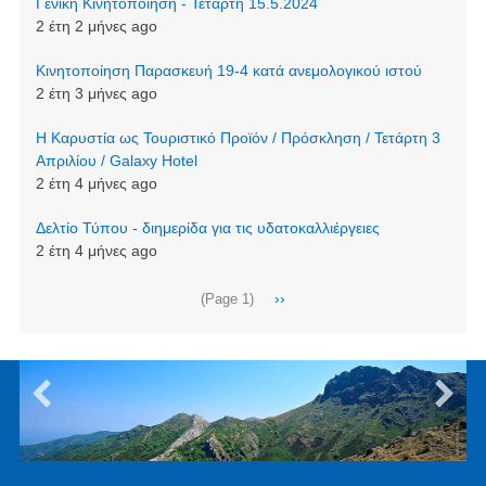
Γενική Κινητοποίηση - Τετάρτη 15.5.2024
2 έτη 2 μήνες ago
Κινητοποίηση Παρασκευή 19-4 κατά ανεμολογικού ιστού
2 έτη 3 μήνες ago
Η Καρυστία ως Τουριστικό Προϊόν / Πρόσκληση / Τετάρτη 3
Απριλίου / Galaxy Hotel
2 έτη 4 μήνες ago
Δελτίο Τύπου - διημερίδα για τις υδατοκαλλιέργειες
2 έτη 4 μήνες ago
Σελιδοποίηση
Next
››
(Page 1)
page