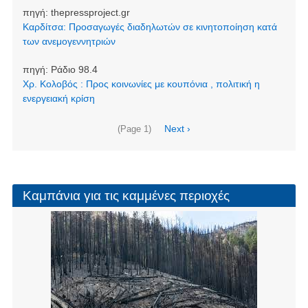
πηγή:
thepressproject.gr
Καρδίτσα: Προσαγωγές διαδηλωτών σε κινητοποίηση κατά
των ανεμογεννητριών
πηγή:
Ράδιο 98.4
Χρ. Κολοβός : Προς κοινωνίες με κουπόνια , πολιτική η
ενεργειακή κρίση
Σελιδοποίηση
Next
Next ›
(Page 1)
page
Καμπάνια για τις καμμένες περιοχές