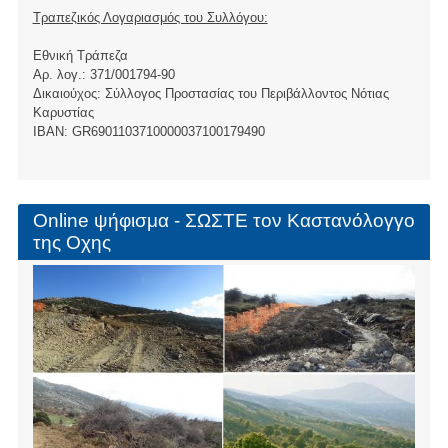
Τραπεζικός Λογαριασμός του Συλλόγου:
Εθνική Τράπεζα
Αρ. λογ.: 371/001794-90
Δικαιούχος: Σύλλογος Προστασίας του Περιβάλλοντος Νότιας
Καρυστίας
ΙBAN: GR6901103710000037100179490
Online ψήφισμα - ΣΩΣΤΕ τον Καστανόλογγο
της Οχης