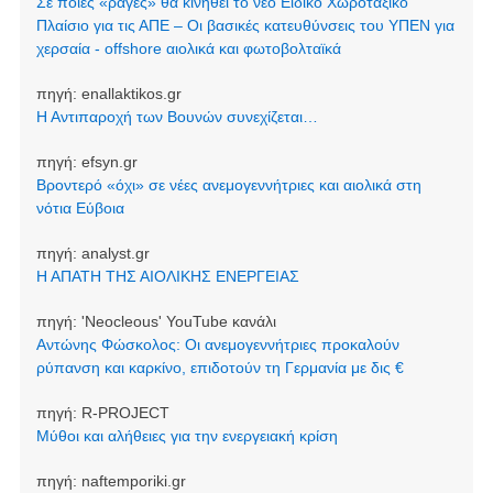
Σε ποιες «ράγες» θα κινηθεί το νέο Ειδικό Χωροταξικό
Πλαίσιο για τις ΑΠΕ – Οι βασικές κατευθύνσεις του ΥΠΕΝ για
χερσαία - offshore αιολικά και φωτοβολταϊκά
πηγή:
enallaktikos.gr
Η Αντιπαροχή των Βουνών συνεχίζεται…
πηγή:
efsyn.gr
Βροντερό «όχι» σε νέες ανεμογεννήτριες και αιολικά στη
νότια Εύβοια
πηγή:
analyst.gr
Η ΑΠΑΤΗ ΤΗΣ ΑΙΟΛΙΚΗΣ ΕΝΕΡΓΕΙΑΣ
πηγή:
'Neocleοus' YouTube κανάλι
Αντώνης Φώσκολος: Οι ανεμογεννήτριες προκαλούν
ρύπανση και καρκίνο, επιδοτούν τη Γερμανία με δις €
πηγή:
R-PROJECT
Μύθοι και αλήθειες για την ενεργειακή κρίση
πηγή:
naftemporiki.gr