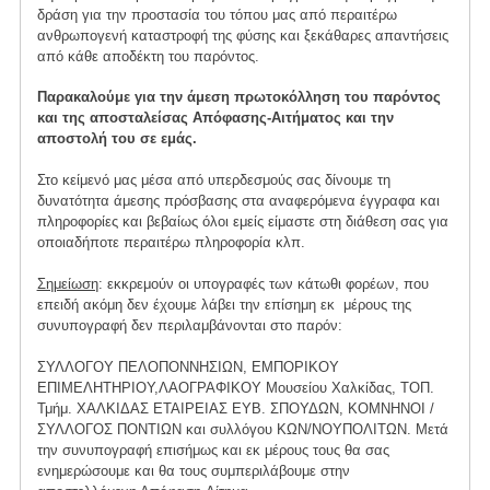
δράση για την προστασία του τόπου μας από περαιτέρω
ανθρωπογενή καταστροφή της φύσης και ξεκάθαρες απαντήσεις
από κάθε αποδέκτη του παρόντος.
Παρακαλούμε για την άμεση πρωτοκόλληση του παρόντος
και της αποσταλείσας Απόφασης-Αιτήματος και την
αποστολή του σε εμάς.
Στο κείμενό μας μέσα από υπερδεσμούς σας δίνουμε τη
δυνατότητα άμεσης πρόσβασης στα αναφερόμενα έγγραφα και
πληροφορίες και βεβαίως όλοι εμείς είμαστε στη διάθεση σας για
οποιαδήποτε περαιτέρω πληροφορία κλπ.
Σημείωση
: εκκρεμούν οι υπογραφές των κάτωθι φορέων, που
επειδή ακόμη δεν έχουμε λάβει την επίσημη εκ μέρους της
συνυπογραφή δεν περιλαμβάνονται στο παρόν:
ΣΥΛΛΟΓΟΥ ΠΕΛΟΠΟΝΝΗΣΙΩΝ, ΕΜΠΟΡΙΚΟΥ
ΕΠΙΜΕΛΗΤΗΡΙΟΥ,ΛΑΟΓΡΑΦΙΚΟΥ Μουσείου Χαλκίδας, ΤΟΠ.
Τμήμ. ΧΑΛΚΙΔΑΣ ΕΤΑΙΡΕΙΑΣ ΕΥΒ. ΣΠΟΥΔΩΝ, ΚΟΜΝΗΝΟΙ /
ΣΥΛΛΟΓΟΣ ΠΟΝΤΙΩΝ και συλλόγου ΚΩΝ/ΝΟΥΠΟΛΙΤΩΝ. Μετά
την συνυπογραφή επισήμως και εκ μέρους τους θα σας
ενημερώσουμε και θα τους συμπεριλάβουμε στην