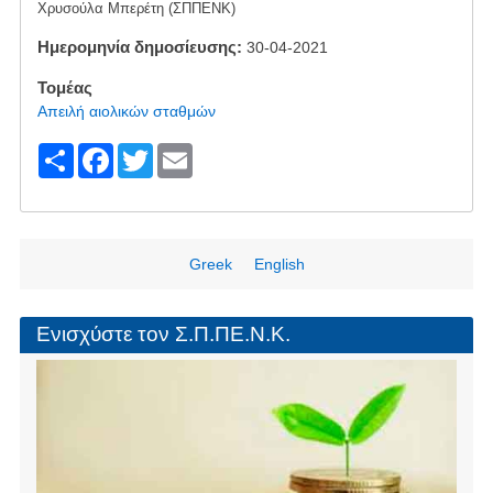
Χρυσούλα Μπερέτη (ΣΠΠΕΝΚ)
Ημερομηνία δημοσίευσης
30-04-2021
Τομέας
Απειλή αιολικών σταθμών
S
F
T
E
h
a
wi
m
ar
c
tt
ail
e
e
er
Greek
English
b
o
Ενισχύστε τον Σ.Π.ΠΕ.Ν.Κ.
o
k