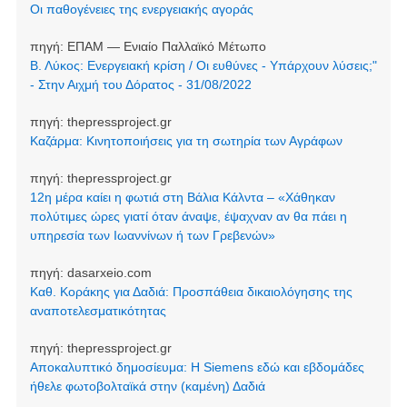
Οι παθογένειες της ενεργειακής αγοράς
πηγή:
ΕΠΑΜ — Ενιαίο Παλλαϊκό Μέτωπο
Β. Λύκος: Ενεργειακή κρίση / Οι ευθύνες - Υπάρχουν λύσεις;"
- Στην Αιχμή του Δόρατος - 31/08/2022
πηγή:
thepressproject.gr
Καζάρμα: Κινητοποιήσεις για τη σωτηρία των Αγράφων
πηγή:
thepressproject.gr
12η μέρα καίει η φωτιά στη Βάλια Κάλντα – «Χάθηκαν
πολύτιμες ώρες γιατί όταν άναψε, έψαχναν αν θα πάει η
υπηρεσία των Ιωαννίνων ή των Γρεβενών»
πηγή:
dasarxeio.com
Καθ. Κοράκης για Δαδιά: Προσπάθεια δικαιολόγησης της
αναποτελεσματικότητας
πηγή:
thepressproject.gr
Αποκαλυπτικό δημοσίευμα: Η Siemens εδώ και εβδομάδες
ήθελε φωτοβολταϊκά στην (καμένη) Δαδιά