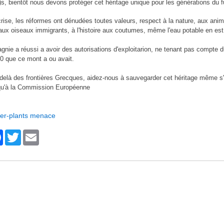
s, bientôt nous devons protéger cet héritage unique pour les générations du fu
crise, les réformes ont dénudées toutes valeurs, respect à la nature, aux ani
ux oiseaux immigrants, à l'histoire aux coutumes, même l'eau potable en est
nie a réussi a avoir des autorisations d'exploitarion, ne tenant pas compte d
0 que ce mont a ou avait.
delà des frontières Grecques, aidez-nous à sauvegarder cet héritage même s'i
squ'à la Commission Européenne
er-plants menace
F
T
E
a
wi
m
c
tt
ail
e
er
b
o