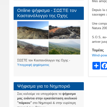
Mes ami(e)
Online ψήφισμα - ΣΩΣΤΕ τον
Depuis la 
sauvages a
Καστανόλογγο της Οχης
Une compag
Natura 200
S.O.S, au-
arriver ju
Τομέας
Wind-pow
ΣΩΣΤΕ τον Καστανόλογγο της Οχης -
S
Υπογραφή ψηφίσματος
h
ar
Ψήφισμα για το Νημποριό
e
Σας καλούμε να υπογράψετε το
ψήφισμα
μας ενάντια στην εγκατάσταση αιολικού
"πάρκου"
στο Νημποριό & στην ευρύτερη