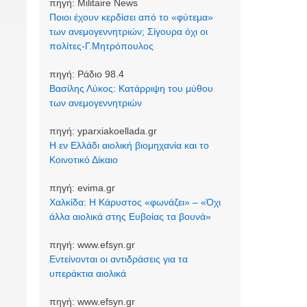
πηγή:
Militaire News
Ποιοι έχουν κερδίσει από το «φύτεμα»
των ανεμογεννητριών; Σίγουρα όχι οι
πολίτες-Γ.Μητρόπουλος
πηγή:
Ράδιο 98.4
Βασίλης Λύκος: Κατάρριψη του μύθου
των ανεμογεννητριών
πηγή:
yparxiakoellada.gr
Η εν Ελλάδι αιολική βιομηχανία και το
Κοινοτικό Δίκαιο
πηγή:
evima.gr
Χαλκίδα: Η Κάρυστος «φωνάζει» – «Όχι
άλλα αιολικά στης Ευβοίας τα βουνά»
πηγή:
www.efsyn.gr
Εντείνονται οι αντιδράσεις για τα
υπεράκτια αιολικά
πηγή:
www.efsyn.gr