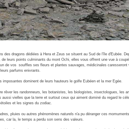
s des dragons dédiées à Hera et Zeus se situent au Sud de l'île d'Eubée. Dep
 de leurs points culminants du mont Ochi, elles vous offrent une vue à coupé
'un de vos souffles ses fleurs et plantes sauvages, médicinales caresseront
 leurs parfums enivrants.
s imposantes dominent de leurs hauteurs le golfe Eubéen et la mer Egée.
re rêver les randonneurs, les botanistes, les biologistes, insectologues, les 
 aussi vielles que la terre et surtout ceux qui aiment dominé du regard le cél
étoiles et les signes du zodiac.
dres, pluies ou autres phénomènes naturels n'a pu déranger ces momument
es, car la, le temps a perdu son sens des valeurs.