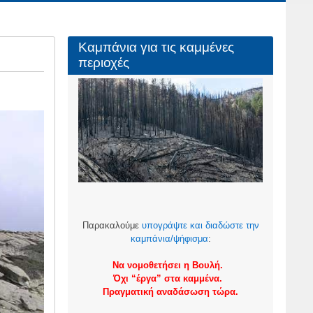
Καμπάνια για τις καμμένες
περιοχές
Παρακαλούμε
υπογράψτε και διαδώστε την
καμπάνια/ψήφισμα
:
Να νομοθετήσει η Βουλή.
Όχι “έργα” στα καμμένα.
Πραγματική αναδάσωση τώρα.