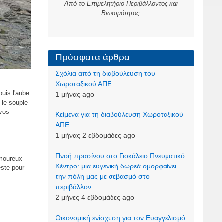
Από το Επιμελητήριο Περιβάλλοντος και
Βιωσιμότητος.
Πρόσφατα άρθρα
Σχόλια από τη διαβούλευση του
Χωροταξικού ΑΠΕ
uis l'aube
1 μήνας ago
 le souple
 vos
Kείμενα για τη διαβούλευση Χωροταξικού
ΑΠΕ
1 μήνας 2 εβδομάδες ago
Πνοή πρασίνου στο Γιοκάλειο Πνευματικό
amoureux
Κέντρο: μια ευγενική δωρεά ομορφαίνει
este pour
την πόλη μας με σεβασμό στο
περιβάλλον
s
2 μήνες 4 εβδομάδες ago
Οικονομική ενίσχυση για τον Ευαγγελισμό