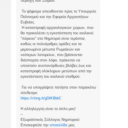
περιοχή των Στύρων.
Το ψήφισμα απευθύνεται προς το Υπουργείο
Πολιτισμού και την Εφορεία Αρχαιοτήτων
Ευβοίας.
Η καταστροφή αρχαιολογικών χώρων, που
θα προκαλέσει η εγκατάσταση του αιολικού
"πάρκου" στο Νημποριό είναι τεράστια,
καθώς οι πολυάριθμες ομάδες και τα
μεμονωμένα μέτωπα Ρωμαϊκών και
νεότερων λατομείων, που βρίσκονται
διάσπαρτα στον λόφο, πρόκειται να
υποστούν ανεπανόρθωτες βλάβες έως και
καταστροφή ολόκληρων μετώπων από την
εγκατάσταση του αιολικού σταθμού.
Για να υπογράψετε πατήστε στον παρακάτω
σύνδεσμο:
https://chng.it/gDtK8bbC
Η αλληλεγγύη είναι το όπλο μας!
--
Εξωραϊστικός Σύλλογος Νημποριού
Επισκεφτείτε την
ιστοσελίδα
μας