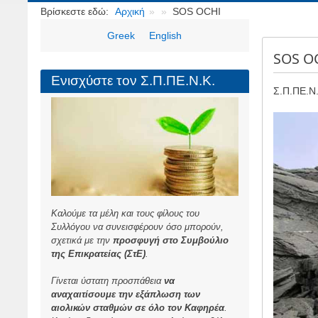
Breadcrumbs
Βρίσκεστε εδώ:
Αρχική
SOS OCHI
Greek
English
SOS O
Ενισχύστε τον Σ.Π.ΠΕ.Ν.Κ.
Σ.Π.ΠΕ.Ν.
Καλούμε τα μέλη και τους φίλους του
Συλλόγου να συνεισφέρουν όσο μπορούν,
σχετικά με την
προσφυγή στο Συμβούλιο
της Επικρατείας (ΣτΕ)
.
Γίνεται ύστατη προσπάθεια
να
αναχαιτίσουμε την εξάπλωση των
αιολικών σταθμών σε όλο τον Καφηρέα
.