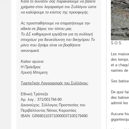
Κατά το δυνατόν σας παρακαλούμε να βάλετε
χρήματα στον λογαριασμό του Συλλόγου ώστε
να καλύψουμε το κόστος της προσφυγής.
Ας προσπαθήσουμε να σταματήσουμε την
αδικία σε βάρος του τόπου μας.
Το ΔΣ καθημερινά εργάζεται για τη συλλογή
στοιχείων για διευκόλυνση του δικηγόρου.Το
S.O.S.
μόνο που ζητάμε είναι να βοηθήσετε
οικονομικά.
Les maison
des temps,
Καλον αγώνα.
et a chaqu
Η Πρόεδρος
narines de
Χρυσή Μπερετη
Ses batise
Τραπεζικός Λογαριασμός του Συλλόγου:
De quoi fai
Εθνική Τράπεζα
des batises
Αρ. λογ.: 371/001794-90
admiré les 
Δικαιούχος: Σύλλογος Προστασίας του
Περιβάλλοντος Νότιας Καρυστίας
Aucune fou
ΙBAN: GR6901103710000037100179490
gigantesqu