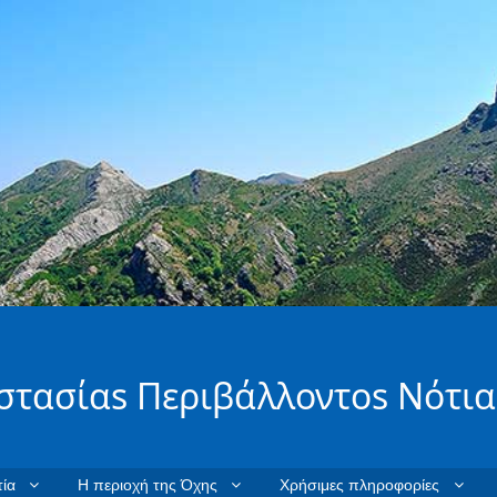
στασίαs Περιβάλλοντοs Νότια
ία
Η περιοχή της Όχης
Χρήσιμες πληροφορίες