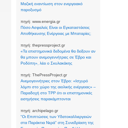
Μαζική εναντίωση στον ενεργειακό
παροξυσμό
πηγή:
www.energia.gr
Πόσο Ασφαλείς Είναι οι Εγκαταστάσεις
Αποθήκευσης Ενέργειας με Μπαταρίες;
πηγή:
thepressproject.gr
«Τα επιστημονικά δεδομένα θα δείξουν αν
θα μπουν ανεμογεννήτριες σε Έβρο και
Ροδόπη», λέει ο Σκυλακάκης
πηγή:
ThePressProject.gr
Ανεμογεννήτριες στον Έβρο: «Ισχυρό
λόμπι στο χώρο της αιολικής ενέργειας» –
Παραδοχή στο TPP ότι οι επιστημονικές
εισηγήσεις παρακάμπτονται
πηγή:
archipelago.gr
“Οι Επιπτώσεις των Υδατοκαλλιεργειών
στα Παράκτια Νερά” στη Συνεδρίαση της