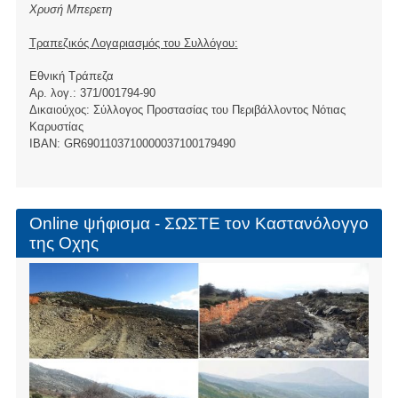
Χρυσή Μπερετη
Τραπεζικός Λογαριασμός του Συλλόγου:
Εθνική Τράπεζα
Αρ. λογ.: 371/001794-90
Δικαιούχος: Σύλλογος Προστασίας του Περιβάλλοντος Νότιας
Καρυστίας
ΙBAN: GR6901103710000037100179490
Online ψήφισμα - ΣΩΣΤΕ τον Καστανόλογγο
της Οχης