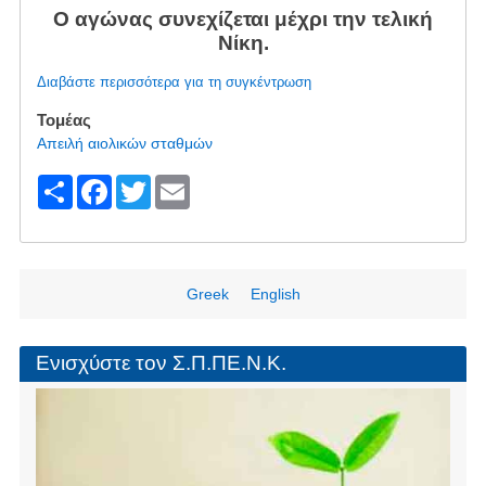
Ο αγώνας συνεχίζεται μέχρι την τελική
Νίκη.
Διαβάστε περισσότερα για τη συγκέντρωση
Τομέας
Απειλή αιολικών σταθμών
S
F
T
E
h
a
wi
m
ar
c
tt
ail
e
e
er
Greek
English
b
o
Ενισχύστε τον Σ.Π.ΠΕ.Ν.Κ.
o
k