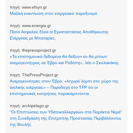
πηγή:
www.efsyn.gr
Μαζική εναντίωση στον ενεργειακό παροξυσμό
πηγή:
www.energia.gr
Πόσο Ασφαλείς Είναι οι Εγκαταστάσεις Αποθήκευσης
Ενέργειας με Μπαταρίες;
πηγή:
thepressproject.gr
«Τα επιστημονικά δεδομένα θα δείξουν αν θα μπουν
ανεμογεννήτριες σε Έβρο και Ροδόπη», λέει ο Σκυλακάκης
πηγή:
ThePressProject.gr
Ανεμογεννήτριες στον Έβρο: «Ισχυρό λόμπι στο χώρο της
αιολικής ενέργειας» – Παραδοχή στο TPP ότι οι
επιστημονικές εισηγήσεις παρακάμπτονται
πηγή:
archipelago.gr
“Οι Επιπτώσεις των Υδατοκαλλιεργειών στα Παράκτια Νερά”
στη Συνεδρίαση της Επιτροπής Προστασίας Περιβάλλοντος
της Βουλής