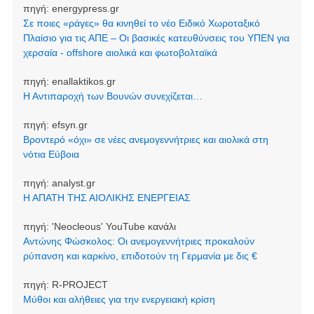
πηγή:
energypress.gr
Σε ποιες «ράγες» θα κινηθεί το νέο Ειδικό Χωροταξικό
Πλαίσιο για τις ΑΠΕ – Οι βασικές κατευθύνσεις του ΥΠΕΝ για
χερσαία - offshore αιολικά και φωτοβολταϊκά
πηγή:
enallaktikos.gr
Η Αντιπαροχή των Βουνών συνεχίζεται…
πηγή:
efsyn.gr
Βροντερό «όχι» σε νέες ανεμογεννήτριες και αιολικά στη
νότια Εύβοια
πηγή:
analyst.gr
Η ΑΠΑΤΗ ΤΗΣ ΑΙΟΛΙΚΗΣ ΕΝΕΡΓΕΙΑΣ
πηγή:
'Neocleοus' YouTube κανάλι
Αντώνης Φώσκολος: Οι ανεμογεννήτριες προκαλούν
ρύπανση και καρκίνο, επιδοτούν τη Γερμανία με δις €
πηγή:
R-PROJECT
Μύθοι και αλήθειες για την ενεργειακή κρίση