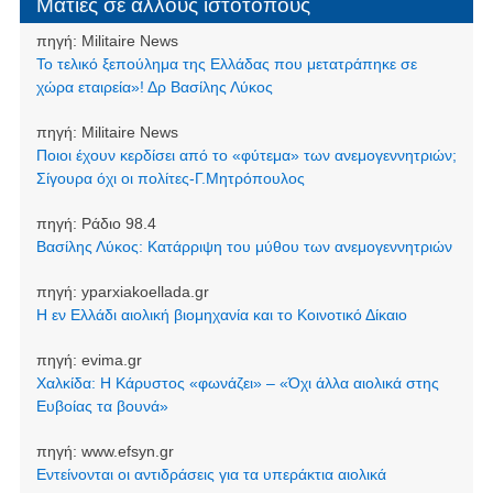
Ματιές σε άλλους ιστότοπους
πηγή:
Militaire News
Το τελικό ξεπούλημα της Ελλάδας που μετατράπηκε σε
χώρα εταιρεία»! Δρ Βασίλης Λύκος
πηγή:
Militaire News
Ποιοι έχουν κερδίσει από το «φύτεμα» των ανεμογεννητριών;
Σίγουρα όχι οι πολίτες-Γ.Μητρόπουλος
πηγή:
Ράδιο 98.4
Βασίλης Λύκος: Κατάρριψη του μύθου των ανεμογεννητριών
πηγή:
yparxiakoellada.gr
Η εν Ελλάδι αιολική βιομηχανία και το Κοινοτικό Δίκαιο
πηγή:
evima.gr
Χαλκίδα: Η Κάρυστος «φωνάζει» – «Όχι άλλα αιολικά στης
Ευβοίας τα βουνά»
πηγή:
www.efsyn.gr
Εντείνονται οι αντιδράσεις για τα υπεράκτια αιολικά