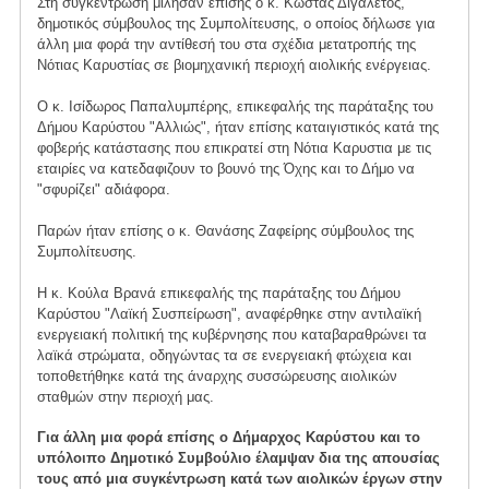
Στη συγκέντρωση μίλησαν επίσης ο κ. Κώστας Διγαλέτος,
δημοτικός σύμβουλος της Συμπολίτευσης, ο οποίος δήλωσε για
άλλη μια φορά την αντίθεσή του στα σχέδια μετατροπής της
Νότιας Καρυστίας σε βιομηχανική περιοχή αιολικής ενέργειας.
Ο κ. Ισίδωρος Παπαλυμπέρης, επικεφαλής της παράταξης του
Δήμου Καρύστου "Αλλιώς", ήταν επίσης καταιγιστικός κατά της
φοβερής κατάστασης που επικρατεί στη Νότια Καρυστια με τις
εταιρίες να κατεδαφιζουν το βουνό της Όχης και το Δήμο να
"σφυρίζει" αδιάφορα.
Παρών ήταν επίσης ο κ. Θανάσης Ζαφείρης σύμβουλος της
Συμπολίτευσης.
Η κ. Κούλα Βρανά επικεφαλής της παράταξης του Δήμου
Καρύστου "Λαϊκή Συσπείρωση", αναφέρθηκε στην αντιλαϊκή
ενεργειακή πολιτική της κυβέρνησης που καταβαραθρώνει τα
λαϊκά στρώματα, οδηγώντας τα σε ενεργειακή φτώχεια και
τοποθετήθηκε κατά της άναρχης συσσώρευσης αιολικών
σταθμών στην περιοχή μας.
Για άλλη μια φορά επίσης ο Δήμαρχος Καρύστου και το
υπόλοιπο Δημοτικό Συμβούλιο έλαμψαν δια της απουσίας
τους από μια συγκέντρωση κατά των αιολικών έργων στην