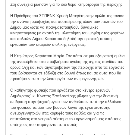
Στη συνέχεια μίλησαν για το ίδιο θέμα κτηνοτρόφοι της περιοχής.
Η Πρόεδρος του ΣΠΠΕΝΚ Χρυσή Μπερέτη στην ομιλία της τόνισε
την ανάγκη ομοψυχίας και συσπείρωσης όλων των πολιτών του
Δήμου μας ώστε να πραγματοποιηθούν δυναμικές
κινητοποιήσεις με σκοπό την υλοποίηση του ψηφίσματος φορέων
και πολιτών Δήμου Καρύστου δηλαδή την οριστική παύση
εργασιών των εταιριών αιολικης ενέργειας.
Η Κτηνίατρος Καρύστου Μαρία Τσαπέπα σε μια εξαιρετική ομιλία
της αναφέρθηκε στα προβλήματα υγείας της άγριας πανίδας του
όρους Όχη και των αιγοπροβάτων της περιοχής από τις εργασίες
που βρίσκονται σε εξέλιξη στο βουνό όπως και σε αυτα που θα
προκύψουν από την λειτουργία των ανεμογεννητριών.
Ο καθηγητής φυσικής που εργάζεται στο κέντρο ερευνών "
Δημόκριτος" κ. Κωστας Ξαπλαντέρης μίλησε για την δυσμενή
επίδραση στην ψυχική υγεία των ανθρώπων από την αλλοίωση
του φυσικού τοπίου των βουνών λόγω της εγκατάστασης
ανεμογεννητριών στις κορυφές τους καθώς και για τις
επιπτώσεις στο νευρικό σύστημα του οργανισμού μας από τους
υπόηχους που παράγονται από αυτές.