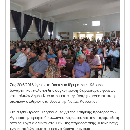
Στις 20/5/2018 έγινε στο Γιοκάλειο ίδρυμα στην Κάρυστο
δυναμική και πολυπληθής συγκέντρωση διαμαρτυρίας φορέων
και πολιτών Δήμου Καρύστου κατά της άναρχης εγκατάστασης
αιολικών σταθμών στα βουνά της Νότιας Καρυστίας.
Στη συγκέντρωση μίλησαν ο Βαγγέλης Σφυρίδης πρόεδρος του
Αγροτοκτηνοτροφικού Συλλόγου Καρύστου για την παρεμπόδιση
από τα έργα αιολικών σταθμών της παραδοσιακής μετακίνησης
των κοπαδιών τους στα ορεινά θερινά κονάκια .