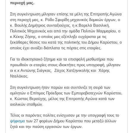
περιοχή μας.
Στη συγκέντρωση μίλησαν επίσης τα μέλη της Επιτροπής Αγώνα
στη περιοχή μας, κ. Ρόδο Σφυρίδη μηχανικός δομικών έργων, ο
κ. Βουλής Δημήτριος συνταξιούχος, η κ.Βαρελά Βασιλική,
Πολιτικός Μηχανικός και από την ομάδα Πολιτών Μαρμαρίου, ο
κ.Κέκης Ζήσης, ο οποίος μας εξέπληξε ευχάριστα με τις
ξεκάθαρες θέσεις του κατά της πολιτικής του Δήμου Καρύστου, ο
οποίος έχει ανοίξει διάπλατα τις πόρτες στις εταιρίες.
Για το ιδιοκτησιακό ζήτημα και τα επισφαλή μισθωτήρια που
προωθούν οι εταιρίες στους ιδιοκτήτες προς υπογραφή, μίλησαν
οι κ.κ Αντώνης Σιάγκας, Ζάχος Χατζηνικολής και Χάρης
Νταλάκας.
Στη συγκέντρωση ήταν παρών και συντόνιζε τη σειρά των
ομιλητών ο Επίτιμος Πρόεδρος των Εμποροβιοτεχνών Καρύστου,
κ. Κώστας Βερούχης, μέλος της Επιτροπής Αγώνα κατά των
αιολικών σταθμών.
Τέλος οι παρόντες πολίτες ενίσχυσαν με την υπογραφή τους το
ψήφισμα
των 27 φορέων Δήμου Καρύστου που μεταξύ άλλων
ζητά και την παύση εργασιών των έργων.