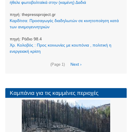
ήθελε φωτοβολταϊκά στην (καμένη) Δαδιά
πηγή:
thepressproject.gr
Καρδίτσα: Προσαγωγές διαδηλωτών σε κινητοποίηση κατά
των ανεμογεννητριών
πηγή:
Ράδιο 98.4
Χρ. Κολοβός : Προς κοινωνίες με κουπόνια , πολιτική η
ενεργειακή κρίση
Σελιδοποίηση
Next
Next ›
(Page 1)
page
Καμπάνια για τις καμμένες περιοχές