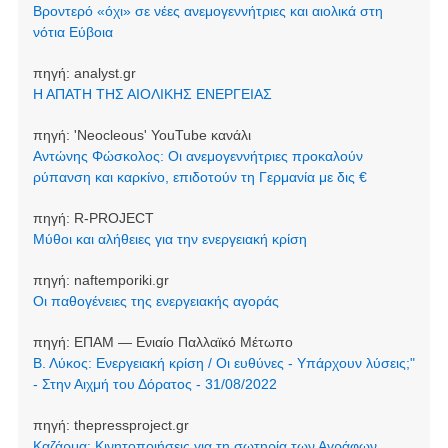
Βροντερό «όχι» σε νέες ανεμογεννήτριες και αιολικά στη
νότια Εύβοια
πηγή:
analyst.gr
Η ΑΠΑΤΗ ΤΗΣ ΑΙΟΛΙΚΗΣ ΕΝΕΡΓΕΙΑΣ
πηγή:
'Neocleοus' YouTube κανάλι
Αντώνης Φώσκολος: Οι ανεμογεννήτριες προκαλούν
ρύπανση και καρκίνο, επιδοτούν τη Γερμανία με δις €
πηγή:
R-PROJECT
Μύθοι και αλήθειες για την ενεργειακή κρίση
πηγή:
naftemporiki.gr
Οι παθογένειες της ενεργειακής αγοράς
πηγή:
ΕΠΑΜ — Ενιαίο Παλλαϊκό Μέτωπο
Β. Λύκος: Ενεργειακή κρίση / Οι ευθύνες - Υπάρχουν λύσεις;"
- Στην Αιχμή του Δόρατος - 31/08/2022
πηγή:
thepressproject.gr
Καζάρμα: Κινητοποιήσεις για τη σωτηρία των Αγράφων