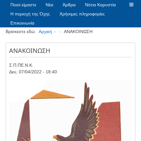
Ποιοί είμαστε
Νέα
Άρθρα
Νότια Καρυστία
Η περιοχή της Όχης
Χρήσιμες πληροφορίες
Επικοινωνία
Breadcrumbs
Βρίσκεστε εδώ:
Αρχική
ΑΝΑΚΟΙΝΩΣΗ
ΑΝΑΚΟΙΝΩΣΗ
Σ.Π.ΠΕ.Ν.Κ.
Δευ, 07/04/2022 - 18:40