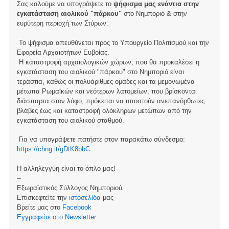
Σας καλούμε να υπογράψετε το
ψήφισμα μας ενάντια στην
εγκατάσταση αιολικού "πάρκου"
στο Νημποριό & στην
ευρύτερη περιοχή των Στύρων.
Το ψήφισμα απευθύνεται προς το Υπουργείο Πολιτισμού και την
Εφορεία Αρχαιοτήτων Ευβοίας.
Η καταστροφή αρχαιολογικών χώρων, που θα προκαλέσει η
εγκατάσταση του αιολικού "πάρκου" στο Νημποριό είναι
τεράστια, καθώς οι πολυάριθμες ομάδες και τα μεμονωμένα
μέτωπα Ρωμαϊκών και νεότερων λατομείων, που βρίσκονται
διάσπαρτα στον λόφο, πρόκειται να υποστούν ανεπανόρθωτες
βλάβες έως και καταστροφή ολόκληρων μετώπων από την
εγκατάσταση του αιολικού σταθμού.
Για να υπογράψετε πατήστε στον παρακάτω σύνδεσμο:
https://chng.it/gDtK8bbC
Η αλληλεγγύη είναι το όπλο μας!
--
Εξωραϊστικός Σύλλογος Νημποριού
Επισκεφτείτε την
ιστοσελίδα
μας
Βρείτε μας στο
Facebook
Eγγραφείτε στο Newsletter