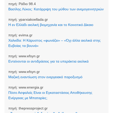
πηγή:
Ράδιο 98.4
Βασίλης Λύκος: Κατάρριψη του μύθου των ανεμογεννητριών
πηγή:
yparxiakoellada.gr
Η εν Ελλάδι αιολική βιομηχανία και το Κοινοτικό Δίκαιο
πηγή:
evima.gr
Χαλκίδα: Η Κάρυστος «φωνάζει» – «Όχι άλλα αιολικά στης
Ευβοίας τα βουνά»
πηγή:
www.efsyn.gr
Εντείνονται οι αντιδράσεις για τα υπεράκτια αιολικά
πηγή:
www.efsyn.gr
Μαζική εναντίωση στον ενεργειακό παροξυσμό
πηγή:
www.energia.gr
Πόσο Ασφαλείς Είναι οι Εγκαταστάσεις Αποθήκευσης
Ενέργειας με Μπαταρίες;
πηγή:
thepressproject.gr