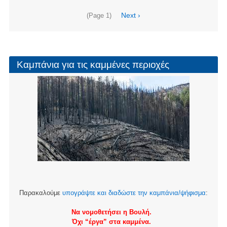
Σελιδοποίηση
Next
Next ›
(Page 1)
page
Καμπάνια για τις καμμένες περιοχές
Παρακαλούμε
υπογράψτε και διαδώστε την καμπάνια/ψήφισμα
:
Να νομοθετήσει η Βουλή.
Όχι “έργα” στα καμμένα.