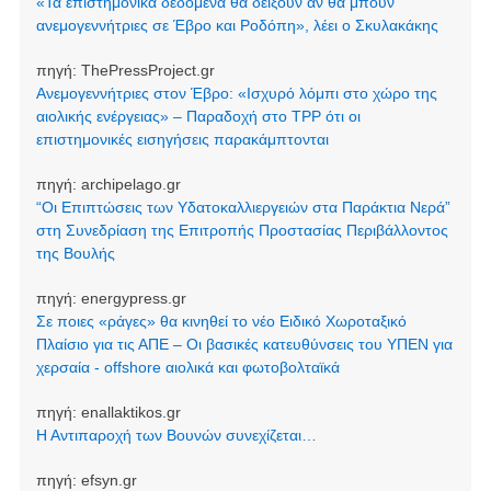
«Τα επιστημονικά δεδομένα θα δείξουν αν θα μπουν
ανεμογεννήτριες σε Έβρο και Ροδόπη», λέει ο Σκυλακάκης
πηγή:
ThePressProject.gr
Ανεμογεννήτριες στον Έβρο: «Ισχυρό λόμπι στο χώρο της
αιολικής ενέργειας» – Παραδοχή στο TPP ότι οι
επιστημονικές εισηγήσεις παρακάμπτονται
πηγή:
archipelago.gr
“Οι Επιπτώσεις των Υδατοκαλλιεργειών στα Παράκτια Νερά”
στη Συνεδρίαση της Επιτροπής Προστασίας Περιβάλλοντος
της Βουλής
πηγή:
energypress.gr
Σε ποιες «ράγες» θα κινηθεί το νέο Ειδικό Χωροταξικό
Πλαίσιο για τις ΑΠΕ – Οι βασικές κατευθύνσεις του ΥΠΕΝ για
χερσαία - offshore αιολικά και φωτοβολταϊκά
πηγή:
enallaktikos.gr
Η Αντιπαροχή των Βουνών συνεχίζεται…
πηγή:
efsyn.gr