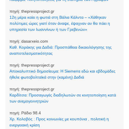
πηγή:
thepressproject.gr
12η μέρα καίει η φωτιά στη Βάλια Κάλντα – «Χάθηκαν
πολύτιμες ώρες γιατί όταν άναψε, έψαχναν αν θα πάει η
υπηρεσία των Ιωαννίνων ή των Γρεβενών»
πηγή:
dasarxeio.com
Καθ. Κοράκης για Δαδιά: Προσπάθεια δικαιολόγησης της
αναποτελεσματικότητας
πηγή:
thepressproject.gr
Αποκαλυπτικό δημοσίευμα: Η Siemens εδώ και εβδομάδες
ήθελε φωτοβολταϊκά στην (καμένη) Δαδιά
πηγή:
thepressproject.gr
Καρδίτσα: Προσαγωγές διαδηλωτών σε κινητοποίηση κατά
των ανεμογεννητριών
πηγή:
Ράδιο 98.4
Χρ. Κολοβός : Προς κοινωνίες με κουπόνια , πολιτική η
ενεργειακή κρίση