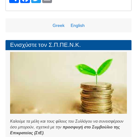
h
a
wi
m
ar
c
tt
ail
e
e
er
Greek
English
b
o
Ενισχύστε τον Σ.Π.ΠΕ.Ν.Κ.
o
k
Καλούμε τα μέλη και τους φίλους του Συλλόγου να συνεισφέρουν
όσο μπορούν, σχετικά με την
προσφυγή στο Συμβούλιο της
Επικρατείας (ΣτΕ)
.