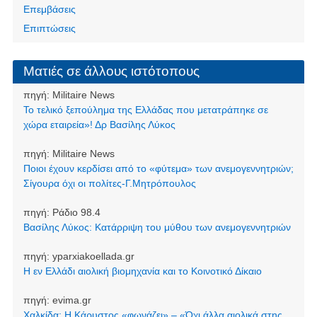
Επεμβάσεις
Επιπτώσεις
Ματιές σε άλλους ιστότοπους
πηγή:
Militaire News
Το τελικό ξεπούλημα της Ελλάδας που μετατράπηκε σε
χώρα εταιρεία»! Δρ Βασίλης Λύκος
πηγή:
Militaire News
Ποιοι έχουν κερδίσει από το «φύτεμα» των ανεμογεννητριών;
Σίγουρα όχι οι πολίτες-Γ.Μητρόπουλος
πηγή:
Ράδιο 98.4
Βασίλης Λύκος: Κατάρριψη του μύθου των ανεμογεννητριών
πηγή:
yparxiakoellada.gr
Η εν Ελλάδι αιολική βιομηχανία και το Κοινοτικό Δίκαιο
πηγή:
evima.gr
Χαλκίδα: Η Κάρυστος «φωνάζει» – «Όχι άλλα αιολικά στης