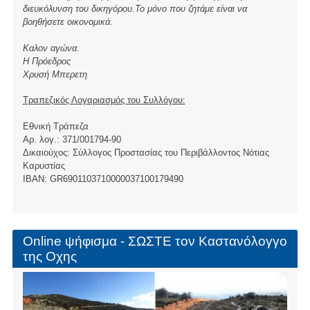
διευκόλυνση του δικηγόρου.Το μόνο που ζητάμε είναι να
βοηθήσετε οικονομικά.
Καλον αγώνα.
Η Πρόεδρος
Χρυσή Μπερετη
Τραπεζικός Λογαριασμός του Συλλόγου:
Εθνική Τράπεζα
Αρ. λογ.: 371/001794-90
Δικαιούχος: Σύλλογος Προστασίας του Περιβάλλοντος Νότιας
Καρυστίας
ΙBAN: GR6901103710000037100179490
Online ψήφισμα - ΣΩΣΤΕ τον Καστανόλογγο
της Οχης