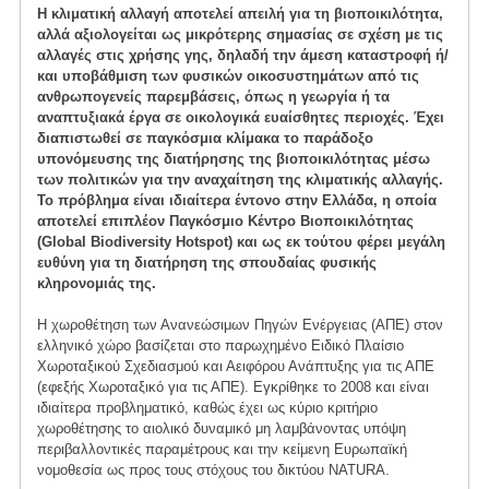
Η κλιματική αλλαγή αποτελεί απειλή για τη βιοποικιλότητα,
αλλά αξιολογείται ως μικρότερης σημασίας σε σχέση με τις
αλλαγές στις χρήσης γης, δηλαδή την άμεση καταστροφή ή/
και υποβάθμιση των φυσικών οικοσυστημάτων από τις
ανθρωπογενείς παρεμβάσεις, όπως η γεωργία ή τα
αναπτυξιακά έργα σε οικολογικά ευαίσθητες περιοχές. Έχει
διαπιστωθεί σε παγκόσμια κλίμακα το παράδοξο
υπονόμευσης της διατήρησης της βιοποικιλότητας μέσω
των πολιτικών για την αναχαίτηση της κλιματικής αλλαγής.
Το πρόβλημα είναι ιδιαίτερα έντονο στην Ελλάδα, η οποία
αποτελεί επιπλέον Παγκόσμιο Κέντρο Βιοποικιλότητας
(Global Biodiversity Hotspot) και ως εκ τούτου φέρει μεγάλη
ευθύνη για τη διατήρηση της σπουδαίας φυσικής
κληρονομιάς της.
Η χωροθέτηση των Ανανεώσιμων Πηγών Ενέργειας (ΑΠΕ) στον
ελληνικό χώρο βασίζεται στο παρωχημένο Ειδικό Πλαίσιο
Χωροταξικού Σχεδιασμού και Αειφόρου Ανάπτυξης για τις ΑΠΕ
(εφεξής Χωροταξικό για τις ΑΠΕ). Εγκρίθηκε το 2008 και είναι
ιδιαίτερα προβληματικό, καθώς έχει ως κύριο κριτήριο
χωροθέτησης το αιολικό δυναμικό μη λαμβάνοντας υπόψη
περιβαλλοντικές παραμέτρους και την κείμενη Ευρωπαϊκή
νομοθεσία ως προς τους στόχους του δικτύου NATURA.