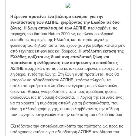
Η έρευνα προτείνει ένα βιώσιμο σενάριο για την
εγκατάσταση των ΑΣΠΗΕ, χωρίζοντας την Ελλάδα σε δύο
ζώνες. Η ζώνη αποκλεισμού των ΑΣΠΗΕ
περιλαμβάνει τις
περιοχές του δικτύου Natura 2000 ως τις πλέον οικολογικά
ευαίσθητες περιοχές της Ελλάδας και τα τοπία μεγάλης
φυσικότητας, δηλαδή αυτά που έχουν χαμηλό βαθμό κατάτμησης
από τεχνητές επιφάνειες και δρόμους.
Η υπόλοιπη έκταση της
Ελλάδας ορίζεται ως δυνάμενη επενδυτική ζώνη και
προτείνεται η ενθάρρυνση των αιτήσεων για επενδύσεις
ΑΣΠΗΕ
ιεραρχικά από τις πιο κατακερματισμένες περιοχές στις
λιγότερο, εντός της ζώνης. Στη ζώνη αυτή προτείνεται πως θα
μπορούν να αδειοδοτούνται ΑΣΠΗΕ, εφόσον πληρούν τα
υπόλοιπα κριτήρια και λαμβάνουν έγκριση περιβαλλοντικών
όρων και θετικές γνωμοδοτήσεις από τους αρμόδιους φορείς,
ακολουθώντας τη νόμιμη διαδικασία. Η λογική της έρευνας είναι
να περιοριστεί η κυριότερη απειλή για τη βιοποικιλότητα, που
είναι η αλλαγή χρήσης γης, συμπεριλαμβάνοντας την αύξηση
των τεχνητών επιφανειών και την επέκταση του οδικού δικτύου.
Εξετάζοντας την αποτελεσματικότητα της πρότασης ως προς τις
υπάρχουσες αιτήσεις για αδειοδότηση ΑΣΠΗΕ τον Μάρτιο του