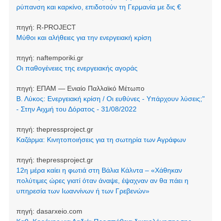
ρύπανση και καρκίνο, επιδοτούν τη Γερμανία με δις €
πηγή:
R-PROJECT
Μύθοι και αλήθειες για την ενεργειακή κρίση
πηγή:
naftemporiki.gr
Οι παθογένειες της ενεργειακής αγοράς
πηγή:
ΕΠΑΜ — Ενιαίο Παλλαϊκό Μέτωπο
Β. Λύκος: Ενεργειακή κρίση / Οι ευθύνες - Υπάρχουν λύσεις;"
- Στην Αιχμή του Δόρατος - 31/08/2022
πηγή:
thepressproject.gr
Καζάρμα: Κινητοποιήσεις για τη σωτηρία των Αγράφων
πηγή:
thepressproject.gr
12η μέρα καίει η φωτιά στη Βάλια Κάλντα – «Χάθηκαν
πολύτιμες ώρες γιατί όταν άναψε, έψαχναν αν θα πάει η
υπηρεσία των Ιωαννίνων ή των Γρεβενών»
πηγή:
dasarxeio.com