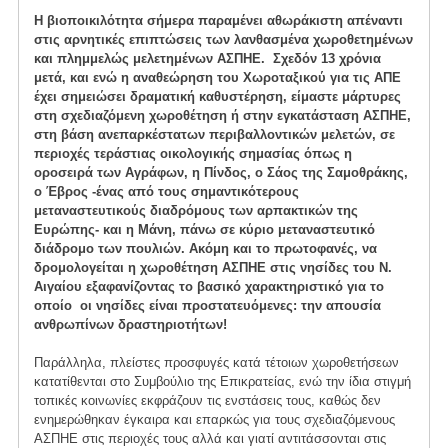
H βιοποικιλότητα σήμερα παραμένει αθωράκιστη απέναντι
στις αρνητικές επιπτώσεις των λανθασμένα χωροθετημένων
και πλημμελώς μελετημένων ΑΣΠΗΕ. Σχεδόν 13 χρόνια
μετά, και ενώ η αναθεώρηση του Χωροταξικού για τις ΑΠΕ
έχει σημειώσει δραματική καθυστέρηση, είμαστε μάρτυρες
στη σχεδιαζόμενη χωροθέτηση ή στην εγκατάσταση ΑΣΠΗΕ,
στη βάση ανεπαρκέστατων περιβαλλοντικών μελετών, σε
περιοχές τεράστιας οικολογικής σημασίας όπως η
οροσειρά των Αγράφων, η Πίνδος, ο Σάος της Σαμοθράκης,
ο Έβρος -ένας από τους σημαντικότερους
μεταναστευτικούς διαδρόμους των αρπακτικών της
Ευρώπης- και η Μάνη, πάνω σε κύριο μεταναστευτικό
διάδρομο των πουλιών. Ακόμη και το πρωτοφανές, να
δρομολογείται η χωροθέτηση ΑΣΠΗΕ στις νησίδες του Ν.
Αιγαίου εξαφανίζοντας το βασικό χαρακτηριστικό για το
οποίο οι νησίδες είναι προστατευόμενες: την απουσία
ανθρωπίνων δραστηριοτήτων!
Παράλληλα, πλείστες προσφυγές κατά τέτοιων χωροθετήσεων
κατατίθενται στο Συμβούλιο της Επικρατείας, ενώ την ίδια στιγμή
τοπικές κοινωνίες εκφράζουν τις ενστάσεις τους, καθώς δεν
ενημερώθηκαν έγκαιρα και επαρκώς για τους σχεδιαζόμενους
ΑΣΠΗΕ στις περιοχές τους αλλά και γιατί αντιτάσσονται στις