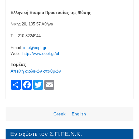
Ελληνική Εταιρία Προστασίας της Φύσης
Νίκης 20, 105 57 Αθήνα
Τ: 210-3224944
Email:
info@eepf.gr
Web:
http://www.eepf.gr/el
Τομέας
Απειλή αιολικών σταθμών
S
F
T
E
h
a
wi
m
ar
c
tt
ail
e
e
er
Greek
English
b
o
Ενισχύστε τον Σ.Π.ΠΕ.Ν.Κ.