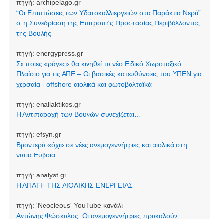
πηγή:
archipelago.gr
“Οι Επιπτώσεις των Υδατοκαλλιεργειών στα Παράκτια Νερά”
στη Συνεδρίαση της Επιτροπής Προστασίας Περιβάλλοντος
της Βουλής
πηγή:
energypress.gr
Σε ποιες «ράγες» θα κινηθεί το νέο Ειδικό Χωροταξικό
Πλαίσιο για τις ΑΠΕ – Οι βασικές κατευθύνσεις του ΥΠΕΝ για
χερσαία - offshore αιολικά και φωτοβολταϊκά
πηγή:
enallaktikos.gr
Η Αντιπαροχή των Βουνών συνεχίζεται…
πηγή:
efsyn.gr
Βροντερό «όχι» σε νέες ανεμογεννήτριες και αιολικά στη
νότια Εύβοια
πηγή:
analyst.gr
Η ΑΠΑΤΗ ΤΗΣ ΑΙΟΛΙΚΗΣ ΕΝΕΡΓΕΙΑΣ
πηγή:
'Neocleοus' YouTube κανάλι
Αντώνης Φώσκολος: Οι ανεμογεννήτριες προκαλούν