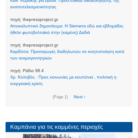
Καθ. Κοράκης για Δαδιά: Προσπάθεια δικαιολόγησης της
αναποτελεσματικότητας
πηγή:
thepressproject.gr
Αποκαλυπτικό δημοσίευμα: Η Siemens εδώ και εβδομάδες
ήθελε φωτοβολταϊκά στην (καμένη) Δαδιά
πηγή:
thepressproject.gr
Καρδίτσα: Προσαγωγές διαδηλωτών σε κινητοποίηση κατά
των ανεμογεννητριών
πηγή:
Ράδιο 98.4
Χρ. Κολοβός : Προς κοινωνίες με κουπόνια , πολιτική η
ενεργειακή κρίση
Σελιδοποίηση
Next
Next ›
(Page 1)
page
Καμπάνια για τις καμμένες περιοχές