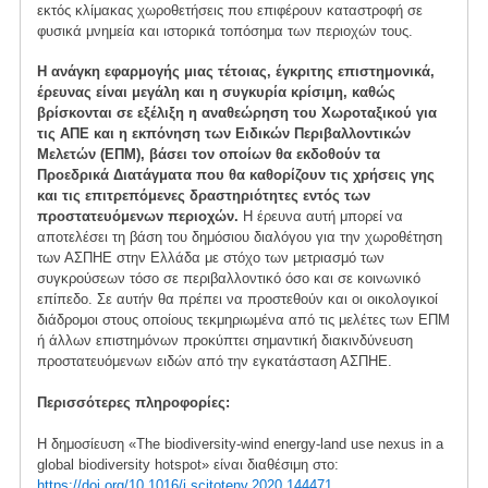
εκτός κλίμακας χωροθετήσεις που επιφέρουν καταστροφή σε
φυσικά μνημεία και ιστορικά τοπόσημα των περιοχών τους.
Η ανάγκη εφαρμογής μιας τέτοιας, έγκριτης επιστημονικά,
έρευνας είναι μεγάλη και η συγκυρία κρίσιμη, καθώς
βρίσκονται σε εξέλιξη η αναθεώρηση του Χωροταξικού για
τις ΑΠΕ και η εκπόνηση των Ειδικών Περιβαλλοντικών
Μελετών (ΕΠΜ), βάσει τον οποίων θα εκδοθούν τα
Προεδρικά Διατάγματα που θα καθορίζουν τις χρήσεις γης
και τις επιτρεπόμενες δραστηριότητες εντός των
προστατευόμενων περιοχών.
Η έρευνα αυτή μπορεί να
αποτελέσει τη βάση του δημόσιου διαλόγου για την χωροθέτηση
των ΑΣΠΗΕ στην Ελλάδα με στόχο των μετριασμό των
συγκρούσεων τόσο σε περιβαλλοντικό όσο και σε κοινωνικό
επίπεδο. Σε αυτήν θα πρέπει να προστεθούν και οι οικολογικοί
διάδρομοι στους οποίους τεκμηριωμένα από τις μελέτες των ΕΠΜ
ή άλλων επιστημόνων προκύπτει σημαντική διακινδύνευση
προστατευόμενων ειδών από την εγκατάσταση ΑΣΠΗΕ.
Περισσότερες πληροφορίες:
H δημοσίευση «The biodiversity-wind energy-land use nexus in a
global biodiversity hotspot» είναι διαθέσιμη στο:
https://doi.org/10.1016/j.scitotenv.2020.144471