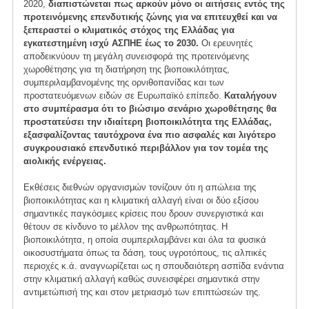
2020,
διαπιστώνεται πως αρκούν μόνο οι αιτήσεις εντός της
προτεινόμενης επενδυτικής ζώνης για να επιτευχθεί και να
ξεπεραστεί ο κλιματικός στόχος της Ελλάδας για
εγκατεστημένη ισχύ ΑΣΠΗΕ έως το 2030.
Οι ερευνητές
αποδεικνύουν τη μεγάλη συνεισφορά της προτεινόμενης
χωροθέτησης για τη διατήρηση της βιοποικιλότητας,
συμπεριλαμβανομένης της ορνιθοπανίδας και των
προστατευόμενων ειδών σε Ευρωπαϊκό επίπεδο.
Καταλήγουν
στο συμπέρασμα ότι το βιώσιμο σενάριο χωροθέτησης θα
προστατεύσει την ιδιαίτερη βιοποικιλότητα της Ελλάδας,
εξασφαλίζοντας ταυτόχρονα ένα πιο ασφαλές και λιγότερο
συγκρουσιακό επενδυτικό περιβάλλον για τον τομέα της
αιολικής ενέργειας.
Εκθέσεις διεθνών οργανισμών τονίζουν ότι η απώλεια της
βιοποικιλότητας και η κλιματική αλλαγή είναι οι δύο εξίσου
σημαντικές παγκόσμιες κρίσεις που δρουν συνεργιστικά και
θέτουν σε κίνδυνο το μέλλον της ανθρωπότητας. Η
βιοποικιλότητα, η οποία συμπεριλαμβάνει και όλα τα φυσικά
οικοσυστήματα όπως τα δάση, τους υγροτόπους, τις αλπικές
περιοχές κ.ά. αναγνωρίζεται ως η σπουδαιότερη ασπίδα ενάντια
στην κλιματική αλλαγή καθώς συνεισφέρει σημαντικά στην
αντιμετώπισή της και στον μετριασμό των επιπτώσεών της.