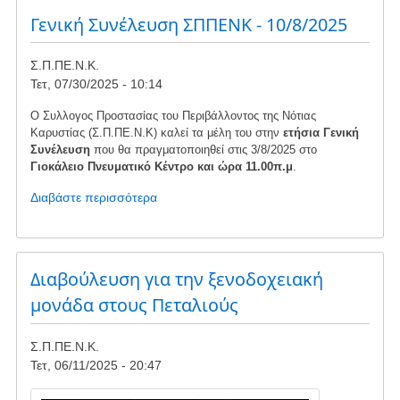
-
Γενική Συνέλευση ΣΠΠΕΝΚ - 10/8/2025
ΠΡΟΣΤΑΣΙΑΣ
ΣΕ
Σ.Π.ΠΕ.Ν.Κ.
ΠΕΡΙΠΤΩΣΗ
Τετ, 07/30/2025 - 10:14
ΠΥΡΚΑΓΙΑΣ
Ο Συλλογος Προστασίας του Περιβάλλοντος της Νότιας
Καρυστίας (Σ.Π.ΠΕ.Ν.Κ) καλεί τα μέλη του στην
ετήσια Γενική
Συνέλευση
που θα πραγματοποιηθεί στις 3/8/2025 στο
Γιοκάλειο Πνευματικό Κέντρο και ώρα 11.00π.μ
.
Διαβάστε περισσότερα
για
το
Γενική
Συνέλευση
ΣΠΠΕΝΚ
Διαβούλευση για την ξενοδοχειακή
-
μονάδα στους Πεταλιούς
10/8/2025
Σ.Π.ΠΕ.Ν.Κ.
Τετ, 06/11/2025 - 20:47
Image