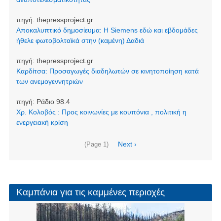
πηγή:
thepressproject.gr
Αποκαλυπτικό δημοσίευμα: Η Siemens εδώ και εβδομάδες
ήθελε φωτοβολταϊκά στην (καμένη) Δαδιά
πηγή:
thepressproject.gr
Καρδίτσα: Προσαγωγές διαδηλωτών σε κινητοποίηση κατά
των ανεμογεννητριών
πηγή:
Ράδιο 98.4
Χρ. Κολοβός : Προς κοινωνίες με κουπόνια , πολιτική η
ενεργειακή κρίση
Σελιδοποίηση
Next
Next ›
(Page 1)
page
Καμπάνια για τις καμμένες περιοχές