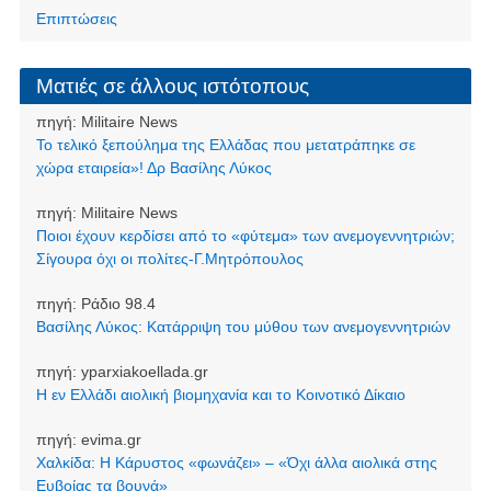
Επιπτώσεις
Ματιές σε άλλους ιστότοπους
πηγή:
Militaire News
Το τελικό ξεπούλημα της Ελλάδας που μετατράπηκε σε
χώρα εταιρεία»! Δρ Βασίλης Λύκος
πηγή:
Militaire News
Ποιοι έχουν κερδίσει από το «φύτεμα» των ανεμογεννητριών;
Σίγουρα όχι οι πολίτες-Γ.Μητρόπουλος
πηγή:
Ράδιο 98.4
Βασίλης Λύκος: Κατάρριψη του μύθου των ανεμογεννητριών
πηγή:
yparxiakoellada.gr
Η εν Ελλάδι αιολική βιομηχανία και το Κοινοτικό Δίκαιο
πηγή:
evima.gr
Χαλκίδα: Η Κάρυστος «φωνάζει» – «Όχι άλλα αιολικά στης
Ευβοίας τα βουνά»