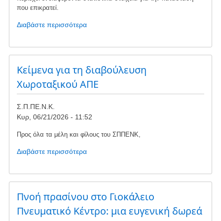
που επικρατεί.
Διαβάστε περισσότερα
για
το
Σχόλια
από
τη
Kείμενα για τη διαβούλευση
διαβούλευση
Χωροταξικού ΑΠΕ
του
Χωροταξικού
Σ.Π.ΠΕ.Ν.Κ.
ΑΠΕ
Κυρ, 06/21/2026 - 11:52
Προς όλα τα μέλη και φίλους του ΣΠΠΕΝΚ,
Διαβάστε περισσότερα
για
το
Kείμενα
για
τη
Πνοή πρασίνου στο Γιοκάλειο
διαβούλευση
Πνευματικό Κέντρο: μια ευγενική δωρεά
Χωροταξικού