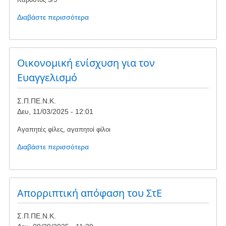
Διαβάστε περισσότερα
για
το
Πνοή
πρασίνου
στο
Οικονομική ενίσχυση για τον
Γιοκάλειο
Ευαγγελισμό
Πνευματικό
Κέντρο:
Σ.Π.ΠΕ.Ν.Κ.
μια
Δευ, 11/03/2025 - 12:01
ευγενική
δωρεά
Αγαπητές φίλες, αγαπητοί φίλοι
ομορφαίνει
την
Διαβάστε περισσότερα
για
πόλη
το
μας
Οικονομική
με
ενίσχυση
σεβασμό
για
Απορριπτική απόφαση του ΣτΕ
στο
τον
περιβάλλον
Ευαγγελισμό
Σ.Π.ΠΕ.Ν.Κ.