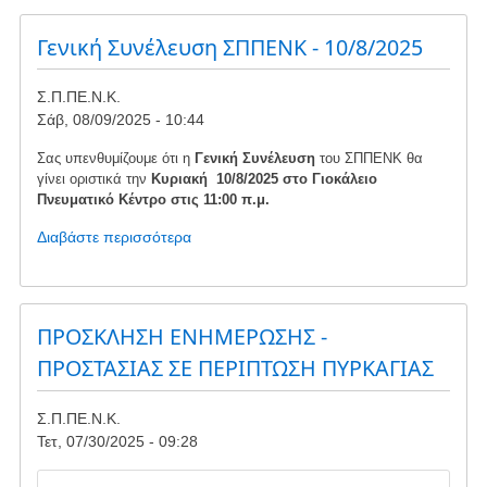
απόφαση
του
Γενική Συνέλευση ΣΠΠΕΝΚ - 10/8/2025
ΣτΕ
Σ.Π.ΠΕ.Ν.Κ.
Σάβ, 08/09/2025 - 10:44
Σας υπενθυμίζουμε ότι η
Γενική Συνέλευση
του ΣΠΠΕΝΚ θα
γίνει οριστικά την
Κυριακή 10/8/2025 στο Γιοκάλειο
Πνευματικό Κέντρο στις 11:00 π.μ.
Διαβάστε περισσότερα
για
το
Γενική
Συνέλευση
ΣΠΠΕΝΚ
ΠΡΟΣΚΛΗΣΗ ΕΝΗΜΕΡΩΣΗΣ -
-
ΠΡΟΣΤΑΣΙΑΣ ΣΕ ΠΕΡΙΠΤΩΣΗ ΠΥΡΚΑΓΙΑΣ
10/8/2025
Σ.Π.ΠΕ.Ν.Κ.
Τετ, 07/30/2025 - 09:28
Image