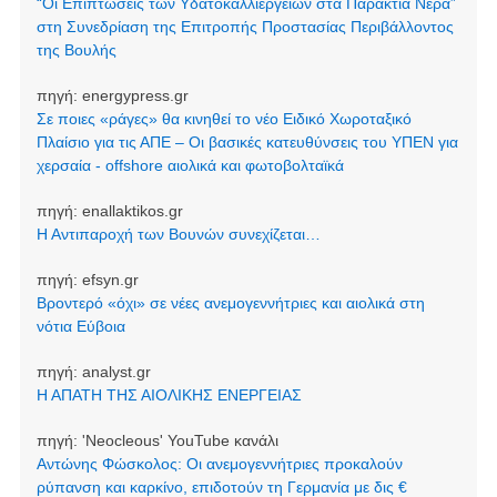
“Οι Επιπτώσεις των Υδατοκαλλιεργειών στα Παράκτια Νερά”
στη Συνεδρίαση της Επιτροπής Προστασίας Περιβάλλοντος
της Βουλής
πηγή:
energypress.gr
Σε ποιες «ράγες» θα κινηθεί το νέο Ειδικό Χωροταξικό
Πλαίσιο για τις ΑΠΕ – Οι βασικές κατευθύνσεις του ΥΠΕΝ για
χερσαία - offshore αιολικά και φωτοβολταϊκά
πηγή:
enallaktikos.gr
Η Αντιπαροχή των Βουνών συνεχίζεται…
πηγή:
efsyn.gr
Βροντερό «όχι» σε νέες ανεμογεννήτριες και αιολικά στη
νότια Εύβοια
πηγή:
analyst.gr
Η ΑΠΑΤΗ ΤΗΣ ΑΙΟΛΙΚΗΣ ΕΝΕΡΓΕΙΑΣ
πηγή:
'Neocleοus' YouTube κανάλι
Αντώνης Φώσκολος: Οι ανεμογεννήτριες προκαλούν
ρύπανση και καρκίνο, επιδοτούν τη Γερμανία με δις €