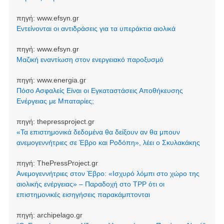
πηγή:
www.efsyn.gr
Εντείνονται οι αντιδράσεις για τα υπεράκτια αιολικά
πηγή:
www.efsyn.gr
Μαζική εναντίωση στον ενεργειακό παροξυσμό
πηγή:
www.energia.gr
Πόσο Ασφαλείς Είναι οι Εγκαταστάσεις Αποθήκευσης
Ενέργειας με Μπαταρίες;
πηγή:
thepressproject.gr
«Τα επιστημονικά δεδομένα θα δείξουν αν θα μπουν
ανεμογεννήτριες σε Έβρο και Ροδόπη», λέει ο Σκυλακάκης
πηγή:
ThePressProject.gr
Ανεμογεννήτριες στον Έβρο: «Ισχυρό λόμπι στο χώρο της
αιολικής ενέργειας» – Παραδοχή στο TPP ότι οι
επιστημονικές εισηγήσεις παρακάμπτονται
πηγή:
archipelago.gr