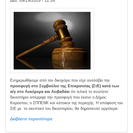
Δευ, 09/29/2025 - 11:39
Image
Ενημερωθήκαμε από τον δικηγόρο που είχε αναλάβει την
προσφυγή στο Συμβούλιο της Επικρατείας (ΣτΕ)
κατά των
α/γ στο Λυκόρεμα και Λειβαδάκι
ότι τελικά το ανώτατο
δικαστήριο απέρριψε την προσφυγή που έκανε ο Δήμος
Καρύστου, ο ΣΠΠΕΝΚ και κάτοικοι της περιοχής. Η απόφαση του
ΣτΕ με το σκεπτικό του δικαστηρίου, θα δημοσιευτεί αργότερα.
Διαβάστε περισσότερα
για
το
Απορριπτική