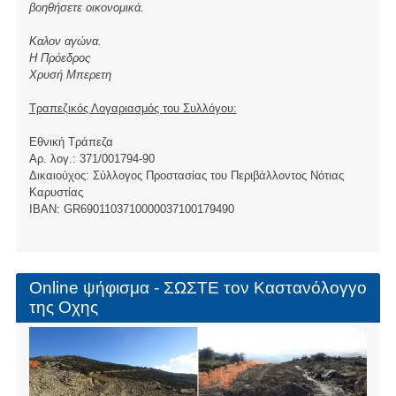
βοηθήσετε οικονομικά.
Καλον αγώνα.
Η Πρόεδρος
Χρυσή Μπερετη
Τραπεζικός Λογαριασμός του Συλλόγου:
Εθνική Τράπεζα
Αρ. λογ.: 371/001794-90
Δικαιούχος: Σύλλογος Προστασίας του Περιβάλλοντος Νότιας
Καρυστίας
ΙBAN: GR6901103710000037100179490
Online ψήφισμα - ΣΩΣΤΕ τον Καστανόλογγο
της Οχης