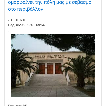
ομορφαίνει την πόλη μας με σεβασμό
ΑΠΕ
στο περιβάλλον
Σ.Π.ΠΕ.Ν.Κ.
Παρ, 05/08/2026 - 09:54
Image
Κάρυστος
5
/
5