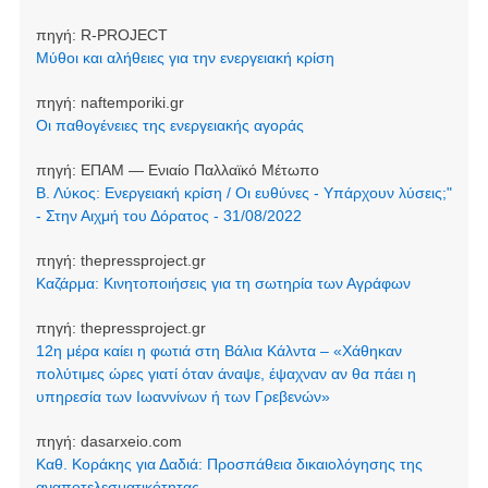
πηγή:
R-PROJECT
Μύθοι και αλήθειες για την ενεργειακή κρίση
πηγή:
naftemporiki.gr
Οι παθογένειες της ενεργειακής αγοράς
πηγή:
ΕΠΑΜ — Ενιαίο Παλλαϊκό Μέτωπο
Β. Λύκος: Ενεργειακή κρίση / Οι ευθύνες - Υπάρχουν λύσεις;"
- Στην Αιχμή του Δόρατος - 31/08/2022
πηγή:
thepressproject.gr
Καζάρμα: Κινητοποιήσεις για τη σωτηρία των Αγράφων
πηγή:
thepressproject.gr
12η μέρα καίει η φωτιά στη Βάλια Κάλντα – «Χάθηκαν
πολύτιμες ώρες γιατί όταν άναψε, έψαχναν αν θα πάει η
υπηρεσία των Ιωαννίνων ή των Γρεβενών»
πηγή:
dasarxeio.com
Καθ. Κοράκης για Δαδιά: Προσπάθεια δικαιολόγησης της
αναποτελεσματικότητας