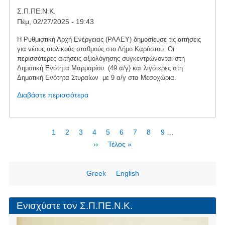
μονάδα
Σ.Π.ΠΕ.Ν.Κ.
στους
Πέμ, 02/27/2025 - 19:43
Πεταλιούς
Η Ρυθμιστική Αρχή Ενέργειας (ΡΑΑΕΥ) δημοσίευσε τις αιτήσεις
για νέους αιολικούς σταθμούς στο Δήμο Καρύστου. Οι
περισσότερες αιτήσεις αξιολόγησης συγκεντρώνονται στη
Δημοτική Ενότητα Μαρμαρίου (49 α/γ) και λιγότερες στη
Δημοτική Ενότητα Στυραίων με 9 α/γ στα Μεσοχώρια.
Διαβάστε περισσότερα
για
το
Αιτήσεις
για
Σελιδοποίηση
Τρέχουσα
1
Page
2
Page
3
Page
4
Page
5
Page
6
Page
7
Page
8
Page
9
…
νέες
σελίδα
Next
››
Last
Τέλος »
ανεμογεννήτριες
page
page
Greek
English
Ενισχύστε τον Σ.Π.ΠΕ.Ν.Κ.