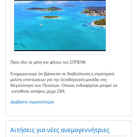
Προς όλα τα μέλη και φίλους του ΣΠΠΕΝΚ
Ενημερώνουμε ότι βρίσκεται σε διαβούλευση η στρατηγική
μελέτη επιπτώσεων για την ξενοδοχειακή μονάδα στη
Μεγαλόνησο των Πεταλιών. Οποιος ενδιαφέρεται μπορεί να
καταθέσει απόψεις μέχρι 23/6.
Διαβάστε περισσότερα
για
το
Διαβούλευση
για
την
Αιτήσεις για νέες ανεμογεννήτριες
ξενοδοχειακή