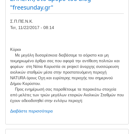
Ευρωβουλή
"freesunday.gr"
Σ.Π.ΠΕ.Ν.Κ.
Τετ, 11/22/2017 - 08:14
Κύριοι
Με μεγάλη δυσαρέσκεια διαβάσαμε το αόριστο και μη
τεκμηριωμένο άρθρο σας που αφορά την αντίθεση πολιτών και
φορέων στη Νότια Καρυστία σε project άναρχης συσσώρευση
αιολικών σταθμών μέσα στην προστατευόμενη περιοχή
NATURA όρους Οχη και ευρύτερης περιοχής του σημερινού
Δήμου Καρύστου.
Προς ενημέρωσή σας παραθέτουμε τα παρακάτω στοιχεία
από μελέτες των τριών μεγάλων εταιριών Αιολικών Σταθμών που
έχουν αδειοδοτηθεί στην ενλόγω περιοχή:
Διαβάστε περισσότερα
για
το
Απάντηση
του