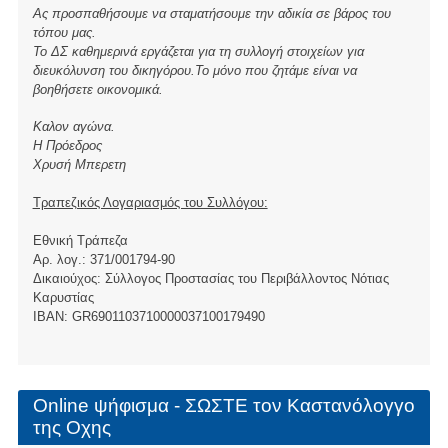
Ας προσπαθήσουμε να σταματήσουμε την αδικία σε βάρος του
τόπου μας.
Το ΔΣ καθημερινά εργάζεται για τη συλλογή στοιχείων για
διευκόλυνση του δικηγόρου.Το μόνο που ζητάμε είναι να
βοηθήσετε οικονομικά.
Καλον αγώνα.
Η Πρόεδρος
Χρυσή Μπερετη
Τραπεζικός Λογαριασμός του Συλλόγου:
Εθνική Τράπεζα
Αρ. λογ.: 371/001794-90
Δικαιούχος: Σύλλογος Προστασίας του Περιβάλλοντος Νότιας
Καρυστίας
ΙBAN: GR6901103710000037100179490
Online ψήφισμα - ΣΩΣΤΕ τον Καστανόλογγο
της Οχης