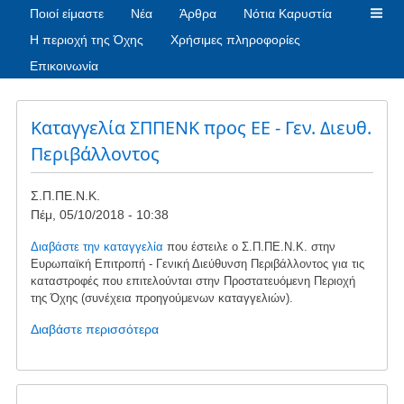
Ποιοί είμαστε
Νέα
Άρθρα
Νότια Καρυστία
Η περιοχή της Όχης
Χρήσιμες πληροφορίες
Επικοινωνία
Καταγγελία ΣΠΠΕΝΚ προς ΕΕ - Γεν. Διευθ.
Περιβάλλοντος
Σ.Π.ΠΕ.Ν.Κ.
Πέμ, 05/10/2018 - 10:38
Διαβάστε την καταγγελία
που έστειλε ο Σ.Π.ΠΕ.Ν.Κ. στην
Ευρωπαϊκή Επιτροπή - Γενική Διεύθυνση Περιβάλλοντος για τις
καταστροφές που επιτελούνται στην Προστατευόμενη Περιοχή
της Όχης (συνέχεια προηγούμενων καταγγελιών).
Διαβάστε περισσότερα
για
το
Καταγγελία
ΣΠΠΕΝΚ