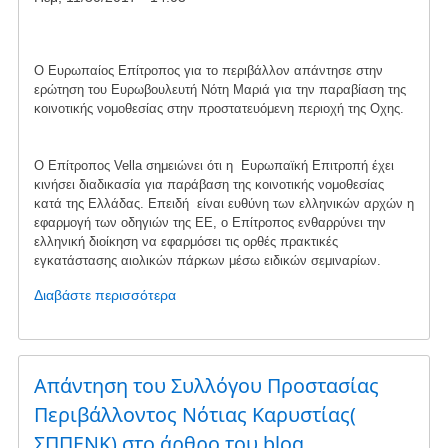
αιολικών
σταθμών
μέσα
Ο Ευρωπαίος Επίτροπος για το περιβάλλον απάντησε στην
σε
ερώτηση του Ευρωβουλευτή Νότη Μαριά για την παραβίαση της
περιοχές
κοινοτικής νομοθεσίας στην προστατευόμενη περιοχή της Οχης.
Natura
Ο Επίτροπος Vella σημειώνει ότι η Eυρωπαϊκή Επιτροπή έχει
κινήσει διαδικασία για παράβαση της κοινοτικής νομοθεσίας
κατά της Ελλάδας. Επειδή είναι ευθύνη των ελληνικών αρχών η
εφαρμογή των οδηγιών της ΕΕ, ο Επίτροπος ενθαρρύνει την
ελληνική διοίκηση να εφαρμόσει τις ορθές πρακτικές
εγκατάστασης αιολικών πάρκων μέσω ειδικών σεμιναρίων.
Διαβάστε περισσότερα
για
το
Απάντηση
στην
ερώτηση
Απάντηση του Συλλόγου Προστασίας
Ν.
Περιβάλλοντος Νότιας Καρυστίας(
Μαριά
ΣΠΠΕΝΚ) στο άρθρο του blog
στην