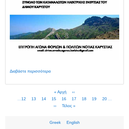
Διαβάστε περισσότερα
για
το
Κυριακή
12
Σελιδοποίηση
First
« Αρχή
Προηγούμενη
‹‹
Νοεμβρίου
page
σελίδα
Page
…
12
Page
13
Page
14
Page
15
Τρέχουσα
16
Page
17
Page
18
Page
19
Page
20
…
και
σελίδα
Next
››
Last
Τέλος »
ώρα
page
page
10:30
το
Greek
English
πρωί