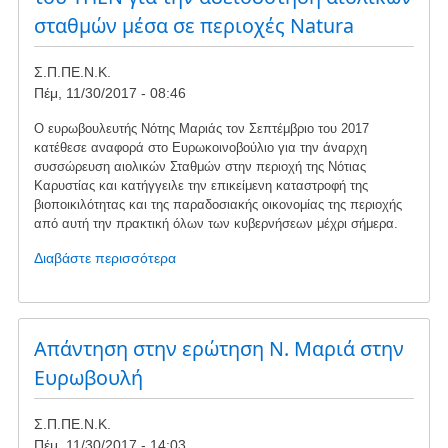
ΣτΕ
σταθμών μέσα σε περιοχές Natura
Σ.Π.ΠΕ.Ν.Κ.
Πέμ, 11/30/2017 - 08:46
Ο ευρωβουλευτής Νότης Μαριάς τον Σεπτέμβριο του 2017
κατέθεσε αναφορά στο Ευρωκοινοβούλιο για την άναρχη
συσσώρευση αιολικών Σταθμών στην περιοχή της Νότιας
Καρυστίας και κατήγγειλε την επικείμενη καταστροφή της
βιοποικιλότητας και της παραδοσιακής οικονομίας της περιοχής
από αυτή την πρακτική όλων των κυβερνήσεων μέχρι σήμερα.
Διαβάστε περισσότερα
για
το
Πανελλαδική
Καταγγελία
σεμιναρίου
Απάντηση στην ερώτηση Ν. Μαριά στην
του
Ευρωβουλή
ΥΠΕΝ
για
Σ.Π.ΠΕ.Ν.Κ.
την
Πέμ, 11/30/2017 - 14:03
αδειοδότηση