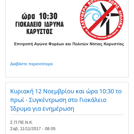
Διαβάστε περισσότερα
για
το
Συγκέντρωση
Διαμαρτυρίας
στην
Κυριακή 12 Νοεμβρίου και ώρα 10:30 το
Κάρυστο
πρωί - Συγκέντρωση στο Γιοκάλειο
στις
Ίδρυμα για ενημέρωση
12/11/2017
Σ.Π.ΠΕ.Ν.Κ.
Σάβ, 11/11/2017 - 08:05