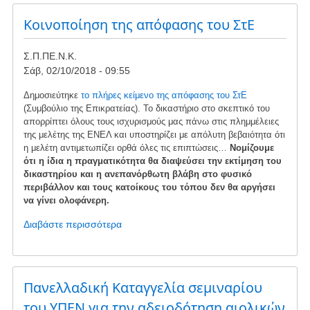
κατά
απόφασης
Κοινοποίηση της απόφασης του ΣτΕ
διάνοιξης
δρόμων
Σ.Π.ΠΕ.Ν.Κ.
στον
Σάβ, 02/10/2018 - 09:55
Καστανόλογγο
της
Δημοσιεύτηκε
το πλήρες κείμενο της απόφασης του ΣτΕ
Όχης
(Συμβούλιο της Επικρατείας). Το δικαστήριο στο σκεπτικό του
απορρίπτει όλους τους ισχυρισμούς μας πάνω στις πλημμέλειες
της μελέτης της ΕΝΕΛ και υποστηρίζει με απόλυτη βεβαιότητα ότι
η μελέτη αντιμετωπίζει ορθά όλες τις επιπτώσεις…
Νομίζουμε
ότι η ίδια η πραγματικότητα θα διαψεύσει την εκτίμηση του
δικαστηρίου και η ανεπανόρθωτη βλάβη στο φυσικό
περιβάλλον και τους κατοίκους του τόπου δεν θα αργήσει
να γίνει ολοφάνερη.
Διαβάστε περισσότερα
για
το
Κοινοποίηση
της
απόφασης
Πανελλαδική Καταγγελία σεμιναρίου
του
του ΥΠΕΝ για την αδειοδότηση αιολικών