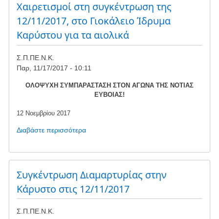
Συλλόγου
Χαιρετισμοί στη συγκέντρωση της
Προστασίας
12/11/2017, στο Γιοκάλειο Ίδρυμα
Περιβάλλοντος
Καρύστου για τα αιολικά
Νότιας
Καρυστίας(
ΣΠΠΕΝΚ)
Σ.Π.ΠΕ.Ν.Κ.
στο
Παρ, 11/17/2017 - 10:11
άρθρο
του
ΟΛΟΨΥΧΗ ΣΥΜΠΑΡΑΣΤΑΣΗ ΣΤΟΝ ΑΓΩΝΑ ΤΗΣ ΝΟΤΙΑΣ
ΕΥΒΟΙΑΣ!
blog
"freesunday.gr"
12 Νοεμβρίου 2017
Διαβάστε περισσότερα
για
το
Χαιρετισμοί
στη
συγκέντρωση
Συγκέντρωση Διαμαρτυρίας στην
της
Κάρυστο στις 12/11/2017
12/11/2017,
στο
Σ.Π.ΠΕ.Ν.Κ.
Γιοκάλειο