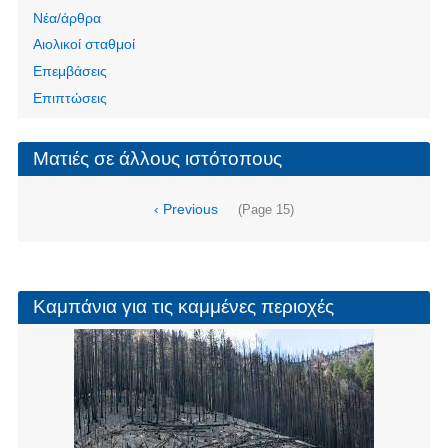
Νέα/άρθρα
Αιολικοί σταθμοί
Επεμβάσεις
Επιπτώσεις
Ματιές σε άλλους ιστότοπους
Σελιδοποίηση
Προηγούμενη
‹ Previous
(Page 15)
σελίδα
Καμπάνια για τις καμμένες περιοχές