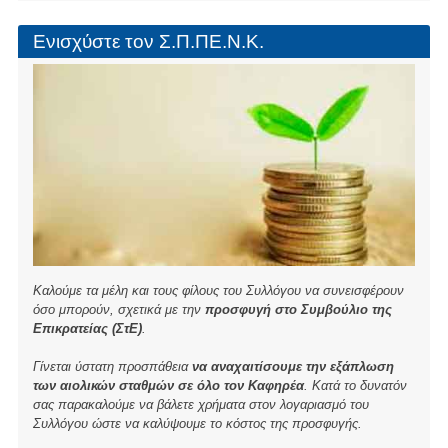
-
Συγκέντρωση
Ενισχύστε τον Σ.Π.ΠΕ.Ν.Κ.
στο
Γιοκάλειο
Ίδρυμα
για
ενημέρωση
Καλούμε τα μέλη και τους φίλους του Συλλόγου να συνεισφέρουν
όσο μπορούν, σχετικά με την
προσφυγή στο Συμβούλιο της
Επικρατείας (ΣτΕ)
.
Γίνεται ύστατη προσπάθεια
να αναχαιτίσουμε την εξάπλωση
των αιολικών σταθμών σε όλο τον Καφηρέα
. Κατά το δυνατόν
σας παρακαλούμε να βάλετε χρήματα στον λογαριασμό του
Συλλόγου ώστε να καλύψουμε το κόστος της προσφυγής.