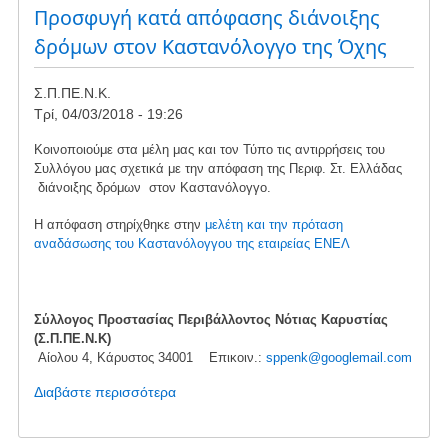
και
Προσφυγή κατά απόφασης διάνοιξης
ντροπής
δρόμων στον Καστανόλογγο της Όχης
Σ.Π.ΠΕ.Ν.Κ.
Τρί, 04/03/2018 - 19:26
Κοινοποιούμε στα μέλη μας και τον Τύπο τις αντιρρήσεις του
Συλλόγου μας σχετικά με την απόφαση της Περιφ. Στ. Ελλάδας
διάνοιξης δρόμων στον Καστανόλογγο.
Η απόφαση στηρίχθηκε στην
μελέτη και την πρόταση
αναδάσωσης του Καστανόλογγου της εταιρείας ΕΝΕΛ
Σύλλογος Προστασίας Περιβάλλοντος Νότιας Καρυστίας
(Σ.Π.ΠΕ.Ν.Κ)
Αίολου 4, Κάρυστος 34001 Επικοιν.:
sppenk@googlemail.com
Διαβάστε περισσότερα
για
το
Προσφυγή