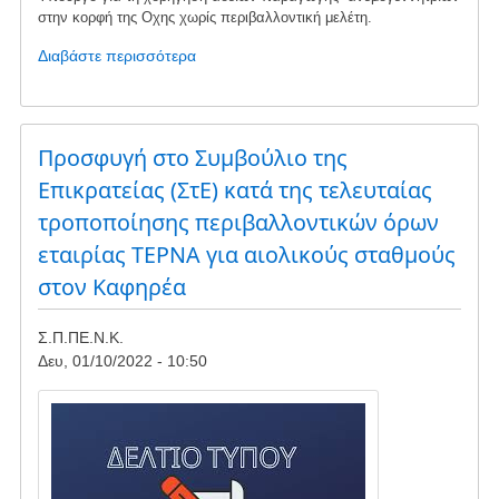
στην κορφή της Οχης χωρίς περιβαλλοντική μελέτη.
Διαβάστε περισσότερα
για
το
Επερώτηση
Κ.
Αρσένη
Προσφυγή στο Συμβούλιο της
για
Επικρατείας (ΣτΕ) κατά της τελευταίας
α/
τροποποίησης περιβαλλοντικών όρων
γ
στην
εταιρίας ΤΕΡΝΑ για αιολικούς σταθμούς
κορφή
στον Καφηρέα
της
Οχης
Σ.Π.ΠΕ.Ν.Κ.
Δευ, 01/10/2022 - 10:50
Image