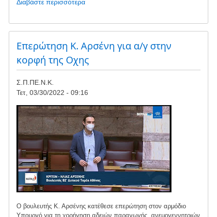
Διαβάστε περισσότερα
για
το
Συγκέντρωση
διαμαρτυρίας
στα
Επερώτηση Κ. Αρσένη για α/γ στην
Στύρα
κορφή της Οχης
-
Κυριακή
Σ.Π.ΠΕ.Ν.Κ.
10/4
Τετ, 03/30/2022 - 09:16
Ο βουλευτής Κ. Αρσένης κατέθεσε επερώτηση στον αρμόδιο
Υπουργό για τη χορήγηση αδειών παραγωγής ανεμογεννητριών