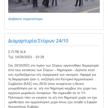
Διαβάστε περισσότερα
για
το
ΚΙΝΗΤΟΠΟΙΗΣΗ
ΣΤΟ
ΛΙΜΑΝΙ
Διαμαρτυρία Στύρων 24/10
ΤΩΝ
ΣΤΥΡΩΝ,
Σ.Π.ΠΕ.Ν.Κ.
ΕΝΑΝΤΙΑ
Τρί, 10/26/2021 - 10:28
ΣΤΗΝ
ΕΓΚΑΤΑΣΤΑΣΗ
Στις 24/10/2021 στο λιμάνι των Στύρων οργανώθηκε διαμαρτυρία
ΑΙΟΛΙΚΩΝ
από τους κατοίκους των Στύρων – Νημποριού – Δηλίσου κατά
ΠΑΡΚΩΝ
των σχεδιαζόμενων α/γ περιμετρικά των οικισμών. Αφορμή για
τη διαμαρτυρία ήταν η συζήτηση στο Κεντρικό Αρχαιολογικό
ΣΤΗΝ
Συμβούλιο (ΚΑΣ) στις 26/10 όπου αναμένεται η θετική
ΠΕΡΙΟΧΗ
γνωμοδότηση για τις α/γ στο Νημποριό ακριβώς στο χώρο των
αρχαίων ρωμαϊκών λατομείων. Να σημειωθεί ότι το Υπ.
Πολιτισμού πάει να εγκρίνει τις α/γ στο Νημποριό χωρίς να έχει
οριοθετήσει τον αρχαιολογικό χώρο όπως έχει αιτηθεί η Εφορία
Αρχαιοτήτων Ευβοίας.