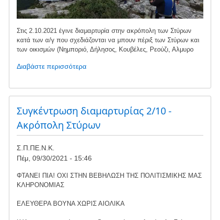
Στις 2.10.2021 έγινε διαμαρτυρία στην ακρόπολη των Στύρων
κατά των α/γ που σχεδιάζονται να μπουν πέριξ των Στύρων και
των οικισμών (Νημποριό, Δήλησος, Κουβέλες, Ρεούζι, Αλμυρο
Διαβάστε περισσότερα
για
το
ΟΔΟΙΠΟΡΙΚΟ
ΣΤΗΝ
ΑΚΡΟΠΟΛΗ
Συγκέντρωση διαμαρτυρίας 2/10 -
ΤΩΝ
Ακρόπολη Στύρων
ΣΤΥΡΩΝ,
ΕΝΑΝΤΙΑ
Σ.Π.ΠΕ.Ν.Κ.
ΣΤΗΝ
Πέμ, 09/30/2021 - 15:46
ΕΓΚΑΤΑΣΤΑΣΗ
ΑΙΟΛΙΚΩΝ
ΦΤΑΝΕΙ ΠΙΑ! ΟΧΙ ΣΤΗΝ ΒΕΒΗΛΩΣΗ ΤΗΣ ΠΟΛΙΤΙΣΜΙΚΗΣ ΜΑΣ
ΠΑΡΚΩΝ
ΚΛΗΡΟΝΟΜΙΑΣ
ΣΤΗΝ
ΠΕΡΙΟΧΗ
ΕΛΕΥΘΕΡΑ ΒΟΥΝΑ ΧΩΡΙΣ ΑΙΟΛΙΚΑ