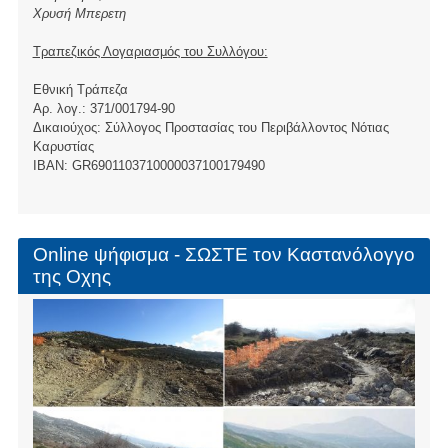
Χρυσή Μπερετη
Τραπεζικός Λογαριασμός του Συλλόγου:
Εθνική Τράπεζα
Αρ. λογ.: 371/001794-90
Δικαιούχος: Σύλλογος Προστασίας του Περιβάλλοντος Νότιας
Καρυστίας
ΙBAN: GR6901103710000037100179490
Online ψήφισμα - ΣΩΣΤΕ τον Καστανόλογγο
της Οχης