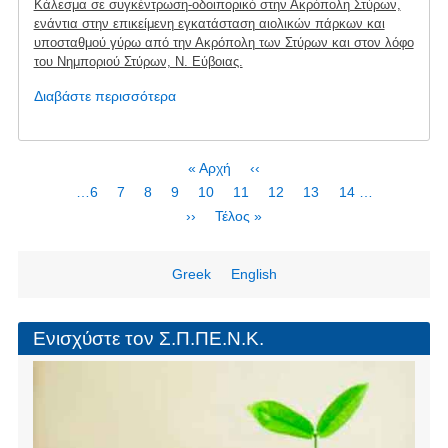
Κάλεσμα σε συγκέντρωση-οδοιπορικό στην Ακρόπολη Στύρων,
ενάντια στην επικείμενη εγκατάσταση αιολικών πάρκων και
υποσταθμού γύρω από την Ακρόπολη των Στύρων και στον λόφο
του Νημποριού Στύρων, Ν. Εύβοιας.
Διαβάστε περισσότερα
για
το
Συγκέντρωση
διαμαρτυρίας
Σελιδοποίηση
First
« Αρχή
Προηγούμενη
‹‹
2/10
page
σελίδα
Page
…
6
Page
7
Page
8
Page
9
Τρέχουσα
10
Page
11
Page
12
Page
13
Page
14
…
-
σελίδα
Next
››
Last
Τέλος »
Ακρόπολη
page
page
Στύρων
Greek
English
Ενισχύστε τον Σ.Π.ΠΕ.Ν.Κ.