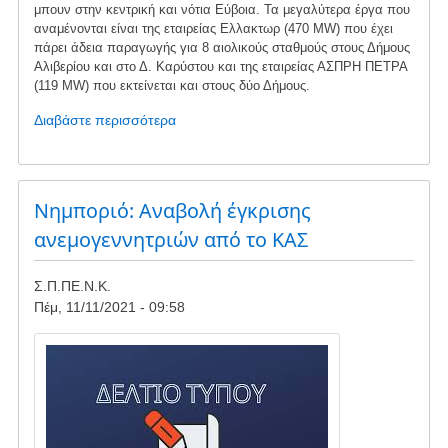
μπουν στην κεντρική και νότια Εύβοια. Τα μεγαλύτερα έργα που
αναμένονται είναι της εταιρείας Ελλακτωρ (470 MW) που έχει
πάρει άδεια παραγωγής για 8 αιολικούς σταθμούς στους Δήμους
Αλιβερίου και στο Δ. Καρύστου και της εταιρείας ΑΣΠΡΗ ΠΕΤΡΑ
(119 ΜW) που εκτείνεται και στους δύο Δήμους.
Διαβάστε περισσότερα
για
το
Συγκέντρωση
διαμαρτυρίας
στα
Νημποριό: Αναβολή έγκρισης
Λέπουρα
ανεμογεννητριών από το ΚΑΣ
21/11
Σ.Π.ΠΕ.Ν.Κ.
Πέμ, 11/11/2021 - 09:58
Image