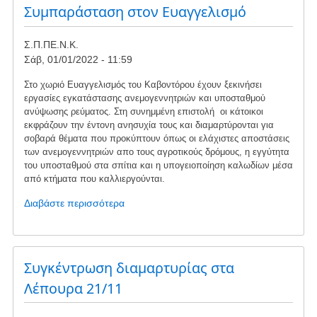
Συμβούλιο
Συμπαράσταση στον Ευαγγελισμό
της
Επικρατείας
Σ.Π.ΠΕ.Ν.Κ.
(ΣτΕ)
Σάβ, 01/01/2022 - 11:59
κατά
της
Στο χωριό Ευαγγελισμός του Καβοντόρου έχουν ξεκινήσει
τελευταίας
εργασίες εγκατάστασης ανεμογεννητριών και υποσταθμού
τροποποίησης
ανύψωσης ρεύματος. Στη συνημμένη επιστολή οι κάτοικοι
εκφράζουν την έντονη ανησυχία τους και διαμαρτύρονται για
περιβαλλοντικών
σοβαρά θέματα που προκύπτουν όπως οι ελάχιστες αποστάσεις
όρων
των ανεμογεννητριών απο τους αγροτικούς δρόμους, η εγγύτητα
εταιρίας
του υποσταθμού στα σπίτια και η υπογειοποίηση καλωδίων μέσα
ΤΕΡΝΑ
από κτήματα που καλλιεργούνται.
για
αιολικούς
Διαβάστε περισσότερα
για
σταθμούς
το
στον
Συμπαράσταση
Καφηρέα
στον
Ευαγγελισμό
Συγκέντρωση διαμαρτυρίας στα
Λέπουρα 21/11