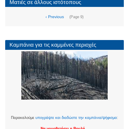
Ματιές σε άλλους ιστότοπους
Σελιδοποίηση
Προηγούμενη
‹ Previous
(Page 9)
σελίδα
Καμπάνια για τις καμμένες περιοχές
Παρακαλούμε
υπογράψτε και διαδώστε την καμπάνια/ψήφισμα
:
Να νομοθετήσει η Βουλή.